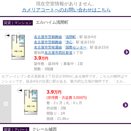
現在空室情報がありません。
カメリアコートへのお問い合わせはこちら
エルハイム浅間町
賃貸｜マンション
名古屋市営鶴舞線
「
浅間町
」駅 徒歩4分
名古屋市営鶴舞線
「
浄心
」駅 徒歩13分
名古屋市営桜通線
「
国際センター
」駅 徒歩15分
愛知県
名古屋市西区
新道
１丁目
3.9
万円
築年数：築36年 ｜募集中：
1室
階数：3階建
セブン-イレブン名古屋新道２丁目店が306mにある物件です。こちらの物件はマ
ンションです。徒歩4分の位置に駅がある、魅力的な立地の物件です。「エルハ
イム浅間町」の物件情報をお探...
3.9
万
円
(管理費・共益費 3,000円)
敷：2ヶ月｜礼：0ヶ月
所在階：2階
間取り：1R
面積：21.48㎡
クレール城西
賃貸｜アパート