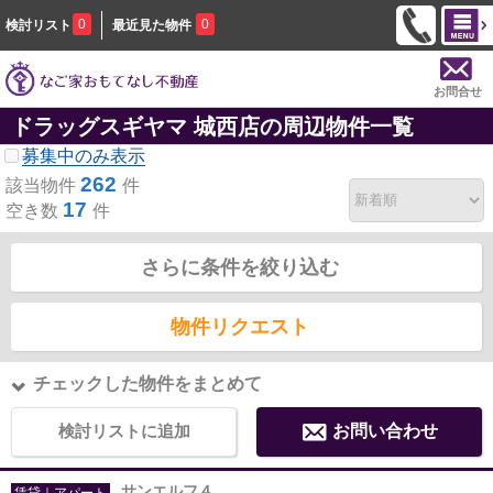
0
0
検討リスト
最近見た物件
お問合せ
ドラッグスギヤマ 城西店の周辺物件一覧
募集中のみ表示
262
該当物件
件
17
空き数
件
さらに条件を絞り込む
物件リクエスト
チェックした物件をまとめて
検討リストに追加
お問い合わせ
サンエルフ４
賃貸｜アパート