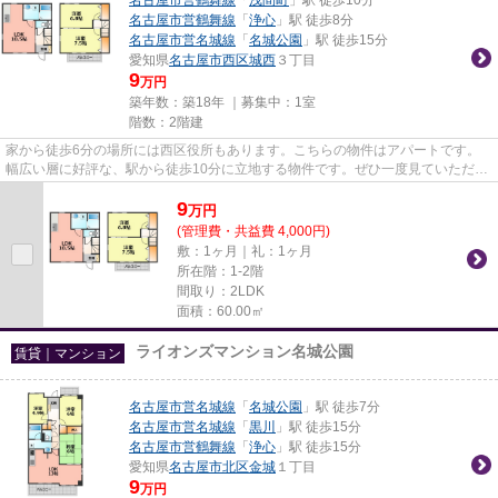
名古屋市営鶴舞線
「
浄心
」駅 徒歩8分
名古屋市営名城線
「
名城公園
」駅 徒歩15分
愛知県
名古屋市西区
城西
３丁目
9
万円
築年数：築18年 ｜募集中：
1室
階数：2階建
家から徒歩6分の場所には西区役所もあります。こちらの物件はアパートです。
幅広い層に好評な、駅から徒歩10分に立地する物件です。ぜひ一度見ていただき
たい、「フォーリアⅢ」です。...
9
万
円
(管理費・共益費 4,000円)
敷：1ヶ月｜礼：1ヶ月
所在階：1-2階
間取り：2LDK
面積：60.00㎡
ライオンズマンション名城公園
賃貸｜マンション
名古屋市営名城線
「
名城公園
」駅 徒歩7分
名古屋市営名城線
「
黒川
」駅 徒歩15分
名古屋市営鶴舞線
「
浄心
」駅 徒歩15分
愛知県
名古屋市北区
金城
１丁目
9
万円