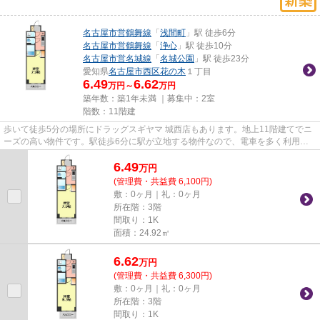
名古屋市営鶴舞線
「
浅間町
」駅 徒歩6分
名古屋市営鶴舞線
「
浄心
」駅 徒歩10分
名古屋市営名城線
「
名城公園
」駅 徒歩23分
愛知県
名古屋市西区
花の木
１丁目
6.49
6.62
万円～
万円
築年数：築1年未満 ｜募集中：
2室
階数：11階建
歩いて徒歩5分の場所にドラッグスギヤマ 城西店もあります。地上11階建てでニ
ーズの高い物件です。駅徒歩6分に駅が立地する物件なので、電車を多く利用す
る方にとって便利です。共用部...
6.49
万
円
(管理費・共益費 6,100円)
敷：0ヶ月｜礼：0ヶ月
所在階：3階
間取り：1K
面積：24.92㎡
6.62
万
円
(管理費・共益費 6,300円)
敷：0ヶ月｜礼：0ヶ月
所在階：3階
間取り：1K