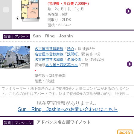
(管理費・共益費 7,000円)
敷：2ヶ月｜礼：1ヶ月
所在階：6階
間取り：2LDK
面積：63.34㎡
Sun Ring Joshin
賃貸｜アパート
名古屋市営鶴舞線
「
浄心
」駅 徒歩3分
名古屋市営鶴舞線
「
浅間町
」駅 徒歩13分
名古屋市営名城線
「
名城公園
」駅 徒歩22分
愛知県
名古屋市西区
花の木
３丁目
-
築年数：築1年未満
階数：3階建
ファミリーマート地下鉄浄心店まで徒歩3分と近場にコンビニがあるのもポイン
ト。こちらの物件はアパートです。駅まで徒歩3分の立地が魅力的な、利便性の
高い物件です。当社イチオシの...
現在空室情報がありません。
Sun Ring Joshinへのお問い合わせはこちら
アドバンス名古屋ワイノット
賃貸｜マンション