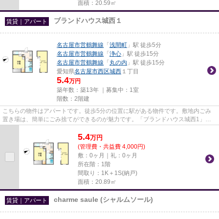
面積：20.59㎡
ブランドハウス城西１
賃貸｜アパート
名古屋市営鶴舞線
「
浅間町
」駅 徒歩5分
名古屋市営鶴舞線
「
浄心
」駅 徒歩15分
名古屋市営鶴舞線
「
丸の内
」駅 徒歩15分
愛知県
名古屋市西区
城西
１丁目
5.4
万円
築年数：築13年 ｜募集中：
1室
階数：2階建
こちらの物件はアパートです。徒歩5分の位置に駅がある物件です。敷地内ごみ
置き場は、簡単にごみ捨てができるのが魅力です。「ブランドハウス城西1」の
物件情報をお探しならお気軽に...
5.4
万
円
(管理費・共益費 4,000円)
敷：0ヶ月｜礼：0ヶ月
所在階：1階
間取り：1K＋1S(納戸)
面積：20.89㎡
charme saule (シャルムソール)
賃貸｜アパート