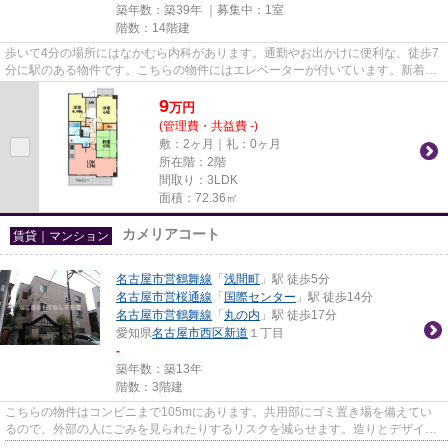
築年数：築39年 ｜募集中：
1室
階数：14階建
歩いて4分の場所にはなかむら内科があります。通勤やお出かけに便利な、徒歩7
分に駅のある物件です。こちらの物件にはエレベーターが付いています。新着情
報：ライオンズマンション名...
9
万
円
(管理費・共益費 -)
敷：2ヶ月｜礼：0ヶ月
所在階：2階
間取り：3LDK
面積：72.36㎡
カメリアコート
賃貸｜マンション
名古屋市営鶴舞線
「
浅間町
」駅 徒歩5分
名古屋市営桜通線
「
国際センター
」駅 徒歩14分
名古屋市営鶴舞線
「
丸の内
」駅 徒歩17分
愛知県
名古屋市西区
新道
１丁目
-
築年数：築13年
階数：3階建
こちらの物件はコンビニまで105mにあります。共用部にゴミ置き場を備えてい
るので、外部の人にごみを見られたりするリスクを減らせます。造りとデザイン
に関して、自信をもって情報を...