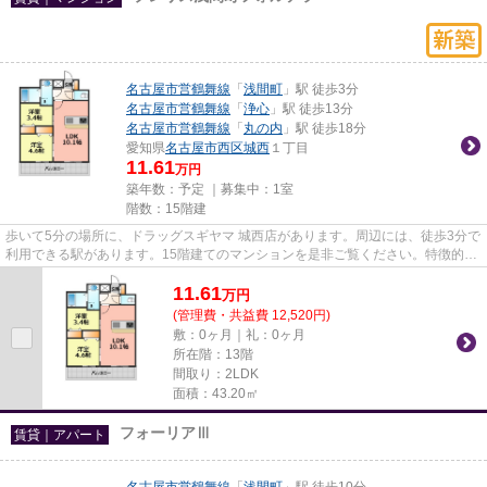
名古屋市営鶴舞線
「
浅間町
」駅 徒歩3分
名古屋市営鶴舞線
「
浄心
」駅 徒歩13分
名古屋市営鶴舞線
「
丸の内
」駅 徒歩18分
愛知県
名古屋市西区
城西
１丁目
11.61
万円
築年数：予定 ｜募集中：
1室
階数：15階建
歩いて5分の場所に、ドラッグスギヤマ 城西店があります。周辺には、徒歩3分で
利用できる駅があります。15階建てのマンションを是非ご覧ください。特徴的な
外観と洗練された設計の内装...
11.61
万
円
(管理費・共益費 12,520円)
敷：0ヶ月｜礼：0ヶ月
所在階：13階
間取り：2LDK
面積：43.20㎡
フォーリアⅢ
賃貸｜アパート
名古屋市営鶴舞線
「
浅間町
」駅 徒歩10分