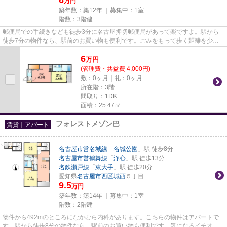
万円
築年数：築12年 ｜募集中：
1室
階数：3階建
郵便局での手続きなども徒歩3分に名古屋押切郵便局があって楽ですよ。駅から
徒歩7分の物件なら、駅前のお買い物も便利です。ごみをもって歩く距離を少な
くしたい方におすすめしたい敷...
6
万
円
(管理費・共益費 4,000円)
敷：0ヶ月｜礼：0ヶ月
所在階：3階
間取り：1DK
面積：25.47㎡
フォレストメゾン巴
賃貸｜アパート
名古屋市営名城線
「
名城公園
」駅 徒歩8分
名古屋市営鶴舞線
「
浄心
」駅 徒歩13分
名鉄瀬戸線
「
東大手
」駅 徒歩20分
愛知県
名古屋市西区
城西
５丁目
9.5
万円
築年数：築14年 ｜募集中：
1室
階数：2階建
物件から492mのところになかむら内科があります。こちらの物件はアパートで
す。駅から徒歩8分の物件なら、駅前のお買い物も便利です。気になるイチオシ