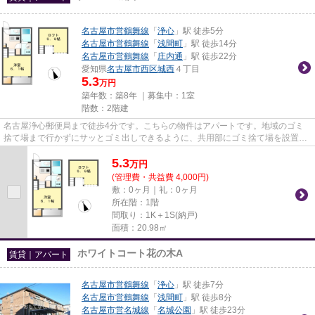
名古屋市営鶴舞線
「
浄心
」駅 徒歩5分
名古屋市営鶴舞線
「
浅間町
」駅 徒歩14分
名古屋市営鶴舞線
「
庄内通
」駅 徒歩22分
愛知県
名古屋市西区
城西
４丁目
5.3
万円
築年数：築8年 ｜募集中：
1室
階数：2階建
名古屋浄心郵便局まで徒歩4分です。こちらの物件はアパートです。地域のゴミ
捨て場まで行かずにサッとゴミ出しできるように、共用部にゴミ捨て場を設置し
ています。新着情報：クレール...
5.3
万
円
(管理費・共益費 4,000円)
敷：0ヶ月｜礼：0ヶ月
所在階：1階
間取り：1K＋1S(納戸)
面積：20.98㎡
ホワイトコート花の木A
賃貸｜アパート
名古屋市営鶴舞線
「
浄心
」駅 徒歩7分
名古屋市営鶴舞線
「
浅間町
」駅 徒歩8分
名古屋市営名城線
「
名城公園
」駅 徒歩23分