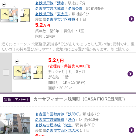
名鉄瀬戸線
「
清水
」駅 徒歩7分
名古屋市営名城線
「
名城公園
」駅 徒歩8分
名鉄瀬戸線
「
東大手
」駅 徒歩9分
愛知県
名古屋市北区
柳原
４丁目
5.2
万円
築年数：築9年 ｜募集中：
1室
階数：2階建
近くにはローソン 北区柳原店(徒歩5分)がありちょっとした買い物に便利です。重
たいゴミの持ち運びがしやすく、敷地内にごみ置き場があります。朝に慌てるこ
となく行動するために駅か...
5.2
万
円
(管理費・共益費 4,000円)
敷：0ヶ月｜礼：0ヶ月
所在階：1階
間取り：1K＋1S(納戸)
面積：20.39㎡
カーサフィオーレ浅間町（CASA FIORE浅間町）
賃貸｜アパート
名古屋市営鶴舞線
「
浅間町
」駅 徒歩7分
名古屋市営鶴舞線
「
浄心
」駅 徒歩10分
名鉄名古屋本線
「
栄生
」駅 徒歩20分
愛知県
名古屋市西区
花の木
１丁目
6