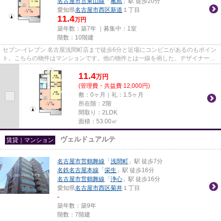
名古屋市営東山線
「
亀島
」駅 徒歩20分
愛知県
名古屋市西区
新道
１丁目
11.4
万円
築年数：築7年 ｜募集中：
1室
階数：10階建
セブン‐イレブン 名古屋浅間町店まで徒歩6分と近場にコンビニがあるのもポイン
ト。こちらの物件はマンションです。他の物件とは一線を画した、デザイナーズ
物件となっております。共用...
11.4
万
円
(管理費・共益費 12,000円)
敷：0ヶ月｜礼：1.5ヶ月
所在階：2階
間取り：2LDK
面積：53.00㎡
ヴェルドュアルテ
賃貸｜マンション
名古屋市営鶴舞線
「
浅間町
」駅 徒歩7分
名鉄名古屋本線
「
栄生
」駅 徒歩16分
名古屋市営鶴舞線
「
浄心
」駅 徒歩16分
愛知県
名古屋市西区
菊井
１丁目
-
築年数：築9年
階数：7階建