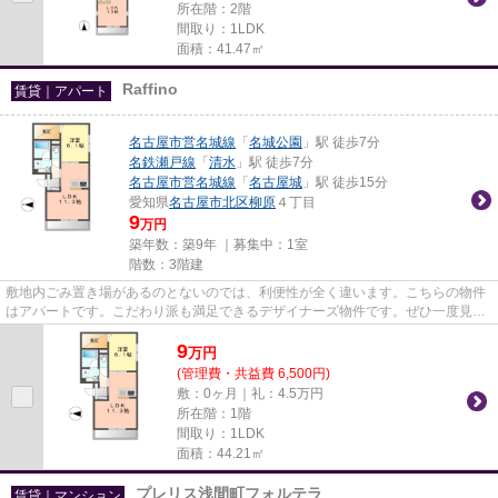
所在階：2階
間取り：1LDK
面積：41.47㎡
Raffino
賃貸｜アパート
名古屋市営名城線
「
名城公園
」駅 徒歩7分
名鉄瀬戸線
「
清水
」駅 徒歩7分
名古屋市営名城線
「
名古屋城
」駅 徒歩15分
愛知県
名古屋市北区
柳原
４丁目
9
万円
築年数：築9年 ｜募集中：
1室
階数：3階建
敷地内ごみ置き場があるのとないのでは、利便性が全く違います。こちらの物件
はアパートです。こだわり派も満足できるデザイナーズ物件です。ぜひ一度見て
いただきたい、「Raffino」で...
9
万
円
(管理費・共益費 6,500円)
敷：0ヶ月｜礼：4.5万円
所在階：1階
間取り：1LDK
面積：44.21㎡
プレリス浅間町フォルテラ
賃貸｜マンション