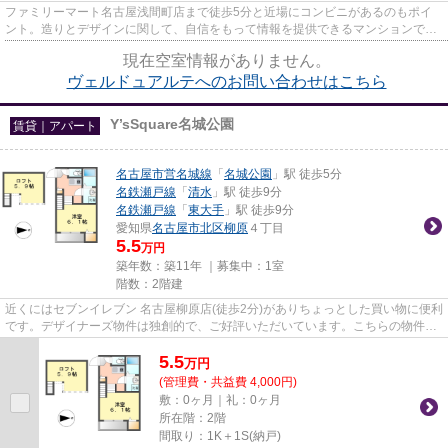
ファミリーマート名古屋浅間町店まで徒歩5分と近場にコンビニがあるのもポイ
ント。造りとデザインに関して、自信をもって情報を提供できるマンションで
す。デザイナーズ物件は非日常的...
現在空室情報がありません。
ヴェルドュアルテへのお問い合わせはこちら
Y’sSquare名城公園
賃貸｜アパート
名古屋市営名城線
「
名城公園
」駅 徒歩5分
名鉄瀬戸線
「
清水
」駅 徒歩9分
名鉄瀬戸線
「
東大手
」駅 徒歩9分
愛知県
名古屋市北区
柳原
４丁目
5.5
万円
築年数：築11年 ｜募集中：
1室
階数：2階建
近くにはセブンイレブン 名古屋柳原店(徒歩2分)がありちょっとした買い物に便利
です。デザイナーズ物件は独創的で、ご好評いただいています。こちらの物件は
アパートです。こだわりポ...
5.5
万
円
(管理費・共益費 4,000円)
敷：0ヶ月｜礼：0ヶ月
所在階：2階
間取り：1K＋1S(納戸)