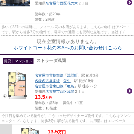
愛知県
名古屋市西区
花の木
２丁目
-
築年数：築20年
階数：2階建
歩いて237mの場所に、フィール 花の木店があります。こちらの物件はアパート
です。駅から徒歩7分の物件で、電車での通勤にも便利な立地です。当社イチオ
シの物件の「ホワイトコート花...
現在空室情報がありません。
ホワイトコート花の木Aへのお問い合わせはこちら
ストラーダ浅間
賃貸｜マンション
名古屋市営鶴舞線
「
浅間町
」駅 徒歩3分
名鉄名古屋本線
「
栄生
」駅 徒歩19分
名古屋市営東山線
「
亀島
」駅 徒歩22分
愛知県
名古屋市西区
浅間
２丁目
13.5
万円
築年数：築6年 ｜募集中：
1室
階数：10階建
今注目を集めている物件が、こういったデザイナーズ物件です。こちらはマンシ
ョンタイプになります。徒歩3分に駅がある物件です。共用部にはエレベータ・
敷地内ごみ置き場など様々な設...
13.5
万
円