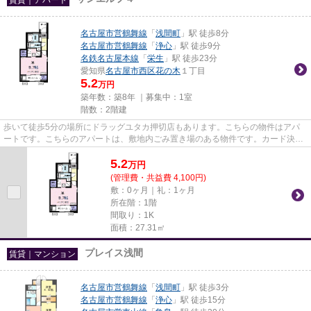
名古屋市営鶴舞線
「
浅間町
」駅 徒歩8分
名古屋市営鶴舞線
「
浄心
」駅 徒歩9分
名鉄名古屋本線
「
栄生
」駅 徒歩23分
愛知県
名古屋市西区
花の木
１丁目
5.2
万円
築年数：築8年 ｜募集中：
1室
階数：2階建
歩いて徒歩5分の場所にドラッグユタカ押切店もあります。こちらの物件はアパ
ートです。こちらのアパートは、敷地内ごみ置き場のある物件です。カード決済
は、月々の家賃や初期費用支払...
5.2
万
円
(管理費・共益費 4,100円)
敷：0ヶ月｜礼：1ヶ月
所在階：1階
間取り：1K
面積：27.31㎡
プレイス浅間
賃貸｜マンション
名古屋市営鶴舞線
「
浅間町
」駅 徒歩3分
名古屋市営鶴舞線
「
浄心
」駅 徒歩15分