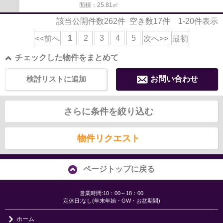
面積：25.81㎡
該当公開件数
262
件 空き数
17
件
1-20
件表示
1
2
3
4
5
<<前へ
次へ>>
最初
チェックした物件をまとめて
検討リストに追加
お問い合わせ
さらに条件を絞り込む
物件リクエスト
ページトップに戻る
営業時間:10：00～18：00
定休日:なし(年末年始・GW・お盆期間)
ホーム