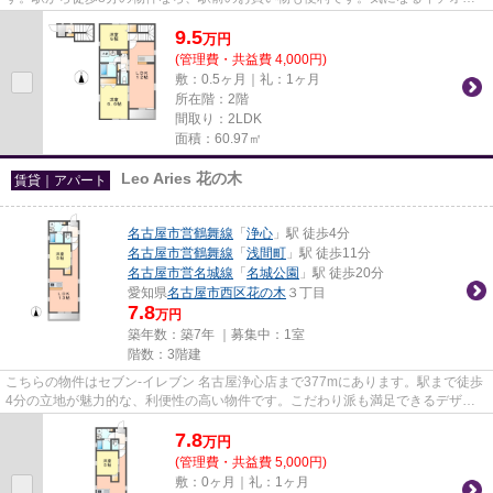
物件情報：「フォレストメゾン巴...
9.5
万
円
(管理費・共益費 4,000円)
敷：0.5ヶ月｜礼：1ヶ月
所在階：2階
間取り：2LDK
面積：60.97㎡
Leo Aries 花の木
賃貸｜アパート
名古屋市営鶴舞線
「
浄心
」駅 徒歩4分
名古屋市営鶴舞線
「
浅間町
」駅 徒歩11分
名古屋市営名城線
「
名城公園
」駅 徒歩20分
愛知県
名古屋市西区
花の木
３丁目
7.8
万円
築年数：築7年 ｜募集中：
1室
階数：3階建
こちらの物件はセブン‐イレブン 名古屋浄心店まで377mにあります。駅まで徒歩
4分の立地が魅力的な、利便性の高い物件です。こだわり派も満足できるデザイ
ナーズ物件です。「Leo Aries ...
7.8
万
円
(管理費・共益費 5,000円)
敷：0ヶ月｜礼：1ヶ月