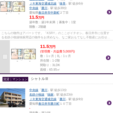
ＪＲ東海交通城北線
「
味美
」駅 徒歩6分
中央線
「
勝川
」駅 徒歩39分
愛知県
春日井市
中新町
２丁目
11.5
万円
築年数：築1年未満 ｜募集中：
1室
階数：2階建
こちらの物件はアパートです。「KSRY」のここがイチオシ。春日井市に位置す
る名鉄小牧線味鋺周辺の物件をお求めなら、なご家おもてなし不動産にお任せ
を。info@ngy-omotenashi.co.jpま...
11.5
万
円
(管理費・共益費 5,000円)
敷：1ヶ月｜礼：1ヶ月
所在階：1-2階
間取り：3LDK
面積：65.95㎡
シャトルⅢ
賃貸｜マンション
中央線
「
勝川
」駅 徒歩13分
名鉄小牧線
「
味鋺
」駅 徒歩23分
ＪＲ東海交通城北線
「
勝川
」駅 徒歩9分
愛知県
春日井市
勝川町
１０丁目
-
築年数：築14年