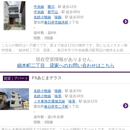
中央線
「
勝川
」駅 徒歩12分
中央線
「
新守山
」駅 徒歩39分
名鉄小牧線
「
味鋺
」駅 徒歩30分
愛知県
春日井市
細木町
２丁目
-
築年数：築6年
階数：3階建
こちらの物件は一戸建てです。駅まで徒歩12分の物件です。気になるイチオシ物
件情報：「細木町二丁目 貸家」。春日井市で中央線勝川駅周辺の物件をお探し
でしたら、なご家おもてなし...
現在空室情報がありません。
細木町二丁目 貸家へのお問い合わせはこちら
FSあじまテラス
賃貸｜アパート
名鉄小牧線
「
味鋺
」駅 徒歩3分
名鉄小牧線
「
味美
」駅 徒歩18分
ＪＲ東海交通城北線
「
味美
」駅 徒歩12分
愛知県
春日井市
二子町
１丁目
-
築年数：築1年未満
階数：3階建
家から名春中央病院まで149mです。こちらの物件はアパートです。デザイナー