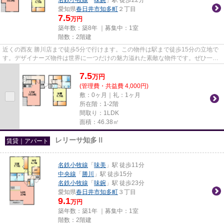
愛知県
春日井市
知多町
２丁目
7.5
万円
築年数：築8年 ｜募集中：
1室
階数：2階建
近くの西友 勝川店まで徒歩5分で行けます。この物件は駅まで徒歩15分の立地で
す。デザイナーズ物件は世界に一つだけの魅力溢れた素敵な物件です。ぜひ一度
見ていただきたい、「Ms cour...
7.5
万
円
(管理費・共益費 4,000円)
敷：0ヶ月｜礼：1ヶ月
所在階：1-2階
間取り：1LDK
面積：46.38㎡
レリーサ知多Ⅱ
賃貸｜アパート
名鉄小牧線
「
味美
」駅 徒歩11分
中央線
「
勝川
」駅 徒歩15分
名鉄小牧線
「
味鋺
」駅 徒歩23分
愛知県
春日井市
知多町
３丁目
9.1
万円
築年数：築1年 ｜募集中：
1室
階数：2階建