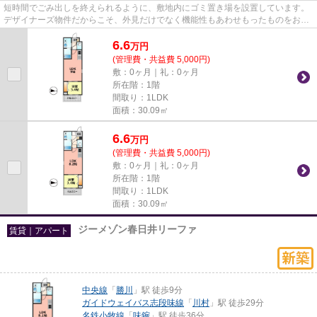
短時間でごみ出しを終えられるように、敷地内にゴミ置き場を設置しています。
デザイナーズ物件だからこそ、外見だけでなく機能性もあわせもったものをお選
びください。こちらの物件は...
6.6
万
円
(管理費・共益費 5,000円)
敷：0ヶ月｜礼：0ヶ月
所在階：1階
間取り：1LDK
面積：30.09㎡
6.6
万
円
(管理費・共益費 5,000円)
敷：0ヶ月｜礼：0ヶ月
所在階：1階
間取り：1LDK
面積：30.09㎡
ジーメゾン春日井リーファ
賃貸｜アパート
中央線
「
勝川
」駅 徒歩9分
ガイドウェイバス志段味線
「
川村
」駅 徒歩29分
名鉄小牧線
「
味鋺
」駅 徒歩36分