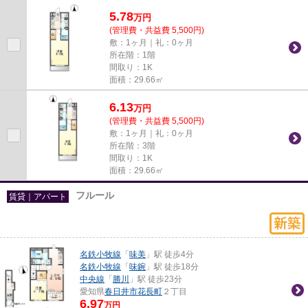
は、info@ngy-omotenashi....
5.78
万
円
(管理費・共益費 5,500円)
敷：1ヶ月｜礼：0ヶ月
所在階：1階
間取り：1K
面積：29.66㎡
6.13
万
円
(管理費・共益費 5,500円)
敷：1ヶ月｜礼：0ヶ月
所在階：3階
間取り：1K
面積：29.66㎡
フルール
賃貸｜アパート
名鉄小牧線
「
味美
」駅 徒歩4分
名鉄小牧線
「
味鋺
」駅 徒歩18分
中央線
「
勝川
」駅 徒歩23分
愛知県
春日井市
花長町
２丁目
6.97
万円