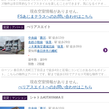
ズ物件は非日常的なライフスタイルを楽しむことができます。気になるイチオシ
物件情報：「FSあじまテラス」...
現在空室情報がありません。
FSあじまテラスへのお問い合わせはこちら
べリアスエイト
賃貸｜アパート
中央線
「
勝川
」駅 徒歩13分
名鉄小牧線
「
味美
」駅 徒歩29分
ＪＲ東海交通城北線
「
味美
」駅 徒歩39分
愛知県
春日井市
八幡町
-
築年数：築9年
階数：2階建
ローソン 春日井八光町三丁目店まで徒歩4分と近場にコンビニがあるのもポイン
ト。こちらの物件はアパートです。駅まで徒歩13分でアクセス可能な物件です。
こだわりポイント満載のべリ...
現在空室情報がありません。
べリアスエイトへのお問い合わせはこちら
シャトルKITAYAMAⅡ
賃貸｜マンション
中央線
「
勝川
」駅 徒歩10分