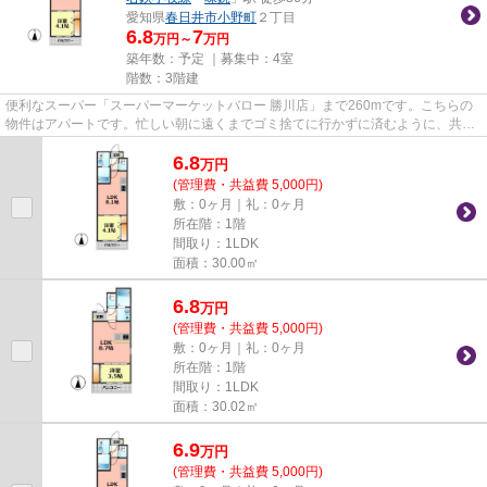
愛知県
春日井市
小野町
２丁目
6.8
7
万円～
万円
築年数：予定 ｜募集中：
4室
階数：3階建
便利なスーパー「スーパーマーケットバロー 勝川店」まで260mです。こちらの
物件はアパートです。忙しい朝に遠くまでゴミ捨てに行かずに済むように、共用
部にゴミ置き場を備え付けてお...
6.8
万
円
(管理費・共益費 5,000円)
敷：0ヶ月｜礼：0ヶ月
所在階：1階
間取り：1LDK
面積：30.00㎡
6.8
万
円
(管理費・共益費 5,000円)
敷：0ヶ月｜礼：0ヶ月
所在階：1階
間取り：1LDK
面積：30.02㎡
6.9
万
円
(管理費・共益費 5,000円)