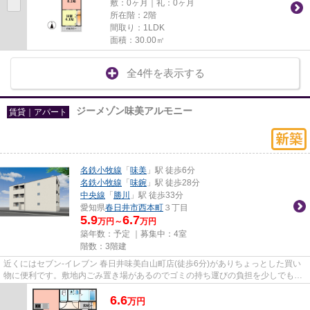
敷：0ヶ月｜礼：0ヶ月
所在階：2階
間取り：1LDK
面積：30.00㎡
全4件を表示する
ジーメゾン味美アルモニー
賃貸｜アパート
名鉄小牧線
「
味美
」駅 徒歩6分
名鉄小牧線
「
味鋺
」駅 徒歩28分
中央線
「
勝川
」駅 徒歩33分
愛知県
春日井市
西本町
３丁目
5.9
6.7
万円～
万円
築年数：予定 ｜募集中：
4室
階数：3階建
近くにはセブン-イレブン 春日井味美白山町店(徒歩6分)がありちょっとした買い
物に便利です。敷地内ごみ置き場があるのでゴミの持ち運びの負担を少しでも減
らすことができます。外見か...
6.6
万
円