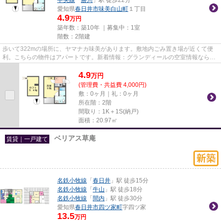
愛知県
春日井市
味美白山町
１丁目
4.9
万円
築年数：築10年 ｜募集中：
1室
階数：2階建
歩いて322mの場所に、ヤマナカ味美があります。敷地内ごみ置き場が近くて便
利。こちらの物件はアパートです。新着情報：グランディールの空室情報ならコ
チラ。なご家おもてなし不動産...
4.9
万
円
(管理費・共益費 4,000円)
敷：0ヶ月｜礼：0ヶ月
所在階：2階
間取り：1K＋1S(納戸)
面積：20.97㎡
ベリアス草庵
賃貸｜一戸建て
名鉄小牧線
「
春日井
」駅 徒歩15分
名鉄小牧線
「
牛山
」駅 徒歩18分
名鉄小牧線
「
間内
」駅 徒歩30分
愛知県
春日井市
四ツ家町
字四ツ家
13.5
万円