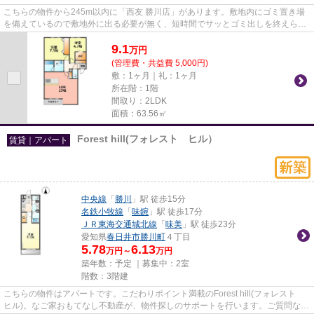
こちらの物件から245m以内に「西友 勝川店」があります。敷地内にゴミ置き場
を備えているので敷地外に出る必要が無く、短時間でサッとゴミ出しを終えられ
ます。徒歩11分で駅へのアクセ...
9.1
万
円
(管理費・共益費 5,000円)
敷：1ヶ月｜礼：1ヶ月
所在階：1階
間取り：2LDK
面積：63.56㎡
Forest hill(フォレスト ヒル）
賃貸｜アパート
中央線
「
勝川
」駅 徒歩15分
名鉄小牧線
「
味鋺
」駅 徒歩17分
ＪＲ東海交通城北線
「
味美
」駅 徒歩23分
愛知県
春日井市
勝川町
４丁目
5.78
6.13
万円～
万円
築年数：予定 ｜募集中：
2室
階数：3階建
こちらの物件はアパートです。こだわりポイント満載のForest hill(フォレスト
ヒル)。なご家おもてなし不動産が、物件探しのサポートを行います。ご質問など