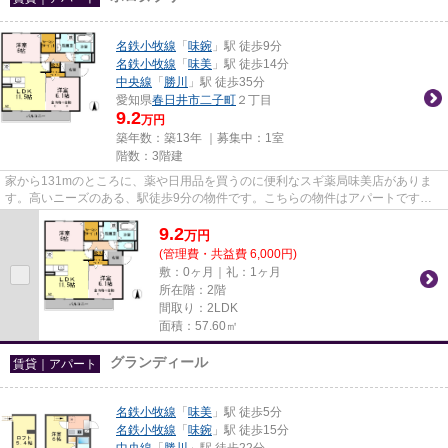
名鉄小牧線
「
味鋺
」駅 徒歩9分
名鉄小牧線
「
味美
」駅 徒歩14分
中央線
「
勝川
」駅 徒歩35分
愛知県
春日井市
二子町
２丁目
9.2
万円
築年数：築13年 ｜募集中：
1室
階数：3階建
家から131mのところに、薬や日用品を買うのに便利なスギ薬局味美店がありま
す。高いニーズのある、駅徒歩9分の物件です。こちらの物件はアパートです。
こだわりポイント満載のポロヌプ...
9.2
万
円
(管理費・共益費 6,000円)
敷：0ヶ月｜礼：1ヶ月
所在階：2階
間取り：2LDK
面積：57.60㎡
グランディール
賃貸｜アパート
名鉄小牧線
「
味美
」駅 徒歩5分
名鉄小牧線
「
味鋺
」駅 徒歩15分
中央線
「
勝川
」駅 徒歩22分