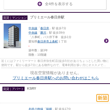
全4件を表示する
プリミエール春日井駅
賃貸｜マンション
中央線
「
春日井
」駅 徒歩7分
中央線
「
勝川
」駅 徒歩39分
「八事町」バス停下車 徒歩1分
愛知県
春日井市
上条町
１丁目
-
築年数：築3年
階数：10階建
近くにはファミリーマート 春日井弥生町店(徒歩5分)がありちょっとした買い物に
便利です。駅から徒歩7分にある物件なので、電車利用が多い方にオススメで
す。こちらの物件はマンション...
現在空室情報がありません。
プリミエール春日井駅へのお問い合わせはこちら
KSRY
賃貸｜アパート
名鉄小牧線
「
味鋺
」駅 徒歩17分