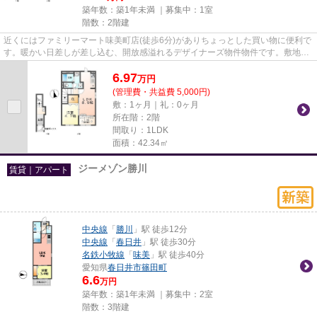
築年数：築1年未満 ｜募集中：
1室
階数：2階建
近くにはファミリーマート味美町店(徒歩6分)がありちょっとした買い物に便利で
す。暖かい日差しが差し込む、開放感溢れるデザイナーズ物件物件です。敷地内
ごみ置き場は、毎日のごみ捨...
6.97
万
円
(管理費・共益費 5,000円)
敷：1ヶ月｜礼：0ヶ月
所在階：2階
間取り：1LDK
面積：42.34㎡
ジーメゾン勝川
賃貸｜アパート
中央線
「
勝川
」駅 徒歩12分
中央線
「
春日井
」駅 徒歩30分
名鉄小牧線
「
味美
」駅 徒歩40分
愛知県
春日井市
篠田町
6.6
万円
築年数：築1年未満 ｜募集中：
2室
階数：3階建