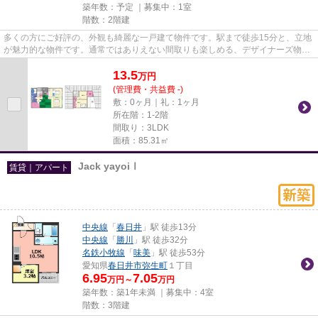
築年数：予定 ｜募集中：
1室
階数：2階建
多くの方にご好評の、外観も綺麗な一戸建て物件です。駅まで徒歩15分と、立地
が魅力的な物件です。通常ではありえない間取りも楽しめる、デザイナーズ物件
です。新着情報：ベリアス草...
13.5
万
円
(管理費・共益費 -)
敷：0ヶ月｜礼：1ヶ月
所在階：1-2階
間取り：3LDK
面積：85.31㎡
Jack yayoiⅠ
賃貸｜アパート
中央線
「
春日井
」駅 徒歩13分
中央線
「
勝川
」駅 徒歩32分
名鉄小牧線
「
味美
」駅 徒歩53分
愛知県
春日井市
弥生町
１丁目
6.95
7.05
万円～
万円
築年数：築1年未満 ｜募集中：
4室
階数：3階建