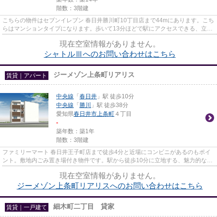
階数：3階建
こちらの物件はセブンイレブン 春日井勝川町10丁目店まで44mにあります。こち
らはマンションタイプになります。歩いて13分ほどで駅にアクセスできる、立地
の良さも魅力の物件です。ぜ...
現在空室情報がありません。
シャトルⅢへのお問い合わせはこちら
ジーメゾン上条町リアリス
賃貸｜アパート
中央線
「
春日井
」駅 徒歩10分
中央線
「
勝川
」駅 徒歩38分
愛知県
春日井市
上条町
４丁目
-
築年数：築1年
階数：3階建
ファミリーマート 春日井王子町店まで徒歩4分と近場にコンビニがあるのもポイ
ント。敷地内ごみ置き場付き物件です。駅から徒歩10分に立地する、魅力的な駅
近物件です。「ジーメゾン上...
現在空室情報がありません。
ジーメゾン上条町リアリスへのお問い合わせはこちら
細木町二丁目 貸家
賃貸｜一戸建て