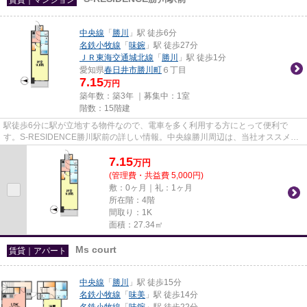
中央線
「
勝川
」駅 徒歩6分
名鉄小牧線
「
味鋺
」駅 徒歩27分
ＪＲ東海交通城北線
「
勝川
」駅 徒歩1分
愛知県
春日井市
勝川町
６丁目
7.15
万円
築年数：築3年 ｜募集中：
1室
階数：15階建
駅徒歩6分に駅が立地する物件なので、電車を多く利用する方にとって便利で
す。S-RESIDENCE勝川駅前の詳しい情報。中央線勝川周辺は、当社オススメの
賃貸物件が豊富にあります。気にな...
7.15
万
円
(管理費・共益費 5,000円)
敷：0ヶ月｜礼：1ヶ月
所在階：4階
間取り：1K
面積：27.34㎡
Ms court
賃貸｜アパート
中央線
「
勝川
」駅 徒歩15分
名鉄小牧線
「
味美
」駅 徒歩14分
名鉄小牧線
「
味鋺
」駅 徒歩22分