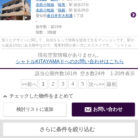
名鉄小牧線
「
味美
」駅 徒歩21分
名鉄小牧線
「
味鋺
」駅 徒歩26分
愛知県
春日井市
大和通
１丁目
-
築年数：築19年
階数：3階建
造りとデザインに関して、自信をもって情報を提供できるマンションです。駅か
ら徒歩10分にある物件なので、電車利用が多い方にオススメです。「シャトル
KITAYAMAⅡ」の物件情報をお探し...
現在空室情報がありません。
シャトルKITAYAMAⅡへのお問い合わせはこちら
該当公開件数
161
件 空き数
24
件
1-20
件表示
1
2
3
4
5
<<前へ
次へ>>
最初
チェックした物件をまとめて
検討リストに追加
お問い合わせ
さらに条件を絞り込む