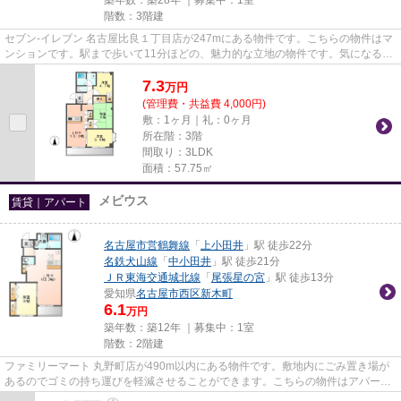
階数：3階建
セブン‐イレブン 名古屋比良１丁目店が247mにある物件です。こちらの物件はマ
ンションです。駅まで歩いて11分ほどの、魅力的な立地の物件です。気になるイ
チオシ物件情報：「マロンス...
7.3
万
円
(管理費・共益費 4,000円)
敷：1ヶ月｜礼：0ヶ月
所在階：3階
間取り：3LDK
面積：57.75㎡
メビウス
賃貸｜アパート
名古屋市営鶴舞線
「
上小田井
」駅 徒歩22分
名鉄犬山線
「
中小田井
」駅 徒歩21分
ＪＲ東海交通城北線
「
尾張星の宮
」駅 徒歩13分
愛知県
名古屋市西区
新木町
6.1
万円
築年数：築12年 ｜募集中：
1室
階数：2階建
ファミリーマート 丸野町店が490m以内にある物件です。敷地内にごみ置き場が
あるのでゴミの持ち運びを軽減させることができます。こちらの物件はアパート
です。こだわりポイント満載の...