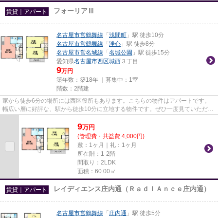
フォーリアⅢ
賃貸｜アパート
名古屋市営鶴舞線
「
浅間町
」駅 徒歩10分
名古屋市営鶴舞線
「
浄心
」駅 徒歩8分
名古屋市営名城線
「
名城公園
」駅 徒歩15分
愛知県
名古屋市西区
城西
３丁目
9
万円
築年数：築18年 ｜募集中：
1室
階数：2階建
家から徒歩6分の場所には西区役所もあります。こちらの物件はアパートです。
幅広い層に好評な、駅から徒歩10分に立地する物件です。ぜひ一度見ていただき
たい、「フォーリアⅢ」です。...
9
万
円
(管理費・共益費 4,000円)
敷：1ヶ月｜礼：1ヶ月
所在階：1-2階
間取り：2LDK
面積：60.00㎡
レイディエンス庄内通（ＲａｄＩＡｎｃｅ庄内通）
賃貸｜アパート
名古屋市営鶴舞線
「
庄内通
」駅 徒歩5分