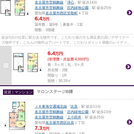
名古屋市営鶴舞線
「
浄心
」駅 徒歩14分
名古屋市営鶴舞線
「
庄内緑地公園
」駅 徒歩25分
愛知県
名古屋市西区
笠取町
４丁目
6.4
万円
築年数：築9年 ｜募集中：
1室
階数：3階建
徒歩5分の位置に駅がある物件です。こだわり派の方も満足度の高いデザイナー
ズ物件です。こちらの物件はアパートです。こだわりポイント満載のレイディエ
ンス庄内通(RadIAnce庄内通)。...
6.4
万
円
(管理費・共益費 4,000円)
敷：0ヶ月｜礼：0ヶ月
所在階：2階
間取り：1R
面積：30.29㎡
マロンステージB棟
賃貸｜マンション
ＪＲ東海交通城北線
「
比良
」駅 徒歩11分
名古屋市営鶴舞線
「
庄内緑地公園
」駅 徒歩23分
名古屋市営鶴舞線
「
上小田井
」駅 徒歩25分
愛知県
名古屋市西区
比良
１丁目
7.3
万円
築年数：築28年 ｜募集中：
1室