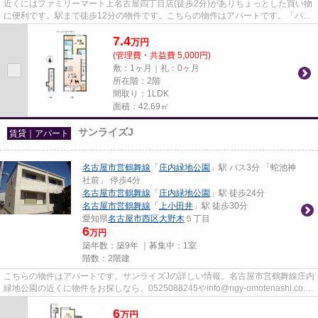
近くにはファミリーマート上名古屋四丁目店(徒歩2分)がありちょっとした買い物
に便利です。駅まで徒歩12分の物件です。こちらの物件はアパートです。「パッ
ショーネ」のここがイチオシ...
7.4
万
円
(管理費・共益費 5,000円)
敷：1ヶ月｜礼：0ヶ月
所在階：2階
間取り：1LDK
面積：42.69㎡
サンライズJ
賃貸｜アパート
名古屋市営鶴舞線
「
庄内緑地公園
」駅 バス3分 「蛇池神
社前」 停歩4分
名古屋市営鶴舞線
「
庄内緑地公園
」駅 徒歩24分
名古屋市営鶴舞線
「
上小田井
」駅 徒歩30分
愛知県
名古屋市西区
大野木
５丁目
6
万円
築年数：築9年 ｜募集中：
1室
階数：2階建
こちらの物件はアパートです。サンライズJの詳しい情報。名古屋市営鶴舞線庄内
緑地公園の近くに物件をお探しなら、0525088245やinfo@ngy-omotenashi.co.jp
から、当社なご家おもてなし...
6
万
円