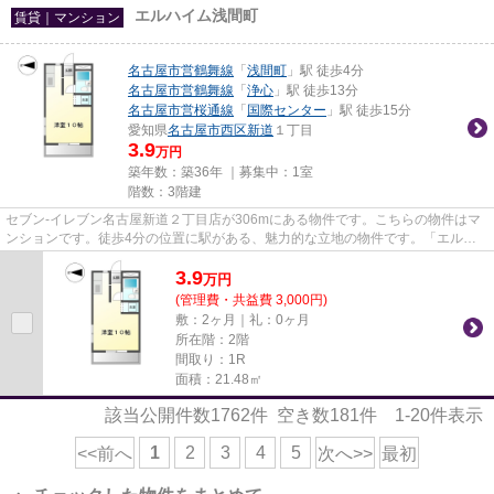
エルハイム浅間町
賃貸｜マンション
名古屋市営鶴舞線
「
浅間町
」駅 徒歩4分
名古屋市営鶴舞線
「
浄心
」駅 徒歩13分
名古屋市営桜通線
「
国際センター
」駅 徒歩15分
愛知県
名古屋市西区
新道
１丁目
3.9
万円
築年数：築36年 ｜募集中：
1室
階数：3階建
セブン-イレブン名古屋新道２丁目店が306mにある物件です。こちらの物件はマ
ンションです。徒歩4分の位置に駅がある、魅力的な立地の物件です。「エルハ
イム浅間町」の物件情報をお探...
3.9
万
円
(管理費・共益費 3,000円)
敷：2ヶ月｜礼：0ヶ月
所在階：2階
間取り：1R
面積：21.48㎡
該当公開件数
1762
件 空き数
181
件
1-20
件表示
1
2
3
4
5
<<前へ
次へ>>
最初