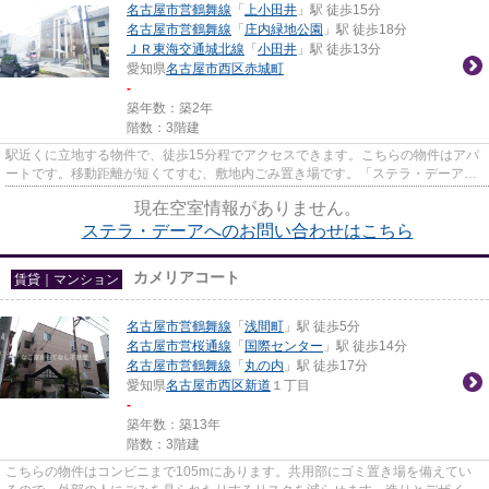
名古屋市営鶴舞線
「
上小田井
」駅 徒歩15分
名古屋市営鶴舞線
「
庄内緑地公園
」駅 徒歩18分
ＪＲ東海交通城北線
「
小田井
」駅 徒歩13分
愛知県
名古屋市西区
赤城町
-
築年数：築2年
階数：3階建
駅近くに立地する物件で、徒歩15分程でアクセスできます。こちらの物件はアパ
ートです。移動距離が短くてすむ、敷地内ごみ置き場です。「ステラ・デーア」
の物件情報をお探しならお気...
現在空室情報がありません。
ステラ・デーアへのお問い合わせはこちら
カメリアコート
賃貸｜マンション
名古屋市営鶴舞線
「
浅間町
」駅 徒歩5分
名古屋市営桜通線
「
国際センター
」駅 徒歩14分
名古屋市営鶴舞線
「
丸の内
」駅 徒歩17分
愛知県
名古屋市西区
新道
１丁目
-
築年数：築13年
階数：3階建
こちらの物件はコンビニまで105mにあります。共用部にゴミ置き場を備えてい