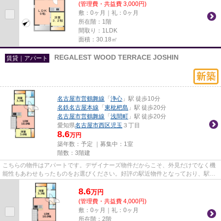
(管理費・共益費 3,000円)
敷：0ヶ月｜礼：0ヶ月
所在階：1階
間取り：1LDK
面積：30.18㎡
REGALEST WOOD TERRACE JOSHIN
賃貸｜アパート
名古屋市営鶴舞線
「
浄心
」駅 徒歩10分
名鉄名古屋本線
「
東枇杷島
」駅 徒歩20分
名古屋市営鶴舞線
「
浅間町
」駅 徒歩20分
愛知県
名古屋市西区
児玉
３丁目
8.6
万円
築年数：予定 ｜募集中：
1室
階数：3階建
こちらの物件はアパートです。デザイナーズ物件だからこそ、外見だけでなく機
能性もあわせもったものをお選びください。好評の駅近物件となっており、駅よ
り徒歩10分に立地しています...
8.6
万
円
(管理費・共益費 4,000円)
敷：0ヶ月｜礼：0ヶ月
所在階：2階