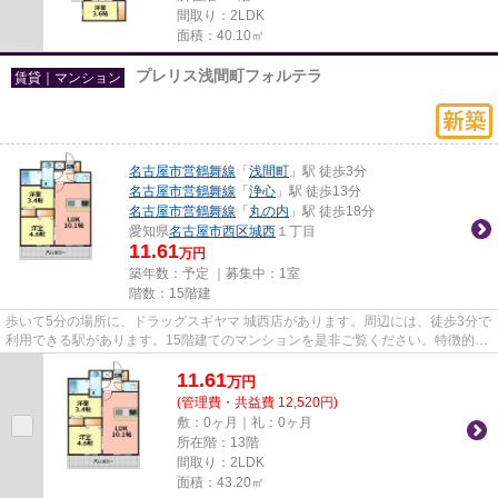
間取り：2LDK
面積：40.10㎡
プレリス浅間町フォルテラ
賃貸｜マンション
名古屋市営鶴舞線
「
浅間町
」駅 徒歩3分
名古屋市営鶴舞線
「
浄心
」駅 徒歩13分
名古屋市営鶴舞線
「
丸の内
」駅 徒歩18分
愛知県
名古屋市西区
城西
１丁目
11.61
万円
築年数：予定 ｜募集中：
1室
階数：15階建
歩いて5分の場所に、ドラッグスギヤマ 城西店があります。周辺には、徒歩3分で
利用できる駅があります。15階建てのマンションを是非ご覧ください。特徴的な
外観と洗練された設計の内装...
11.61
万
円
(管理費・共益費 12,520円)
敷：0ヶ月｜礼：0ヶ月
所在階：13階
間取り：2LDK
面積：43.20㎡