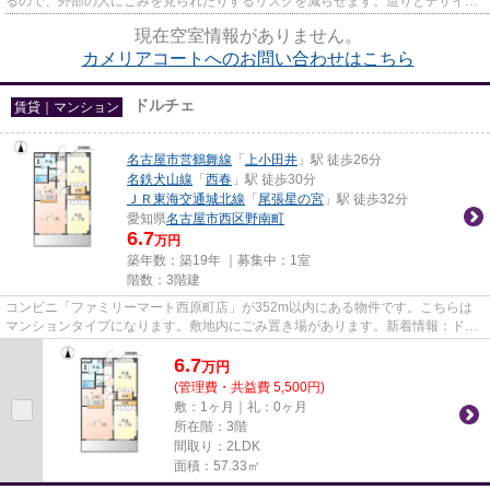
るので、外部の人にごみを見られたりするリスクを減らせます。造りとデザイン
に関して、自信をもって情報を...
現在空室情報がありません。
カメリアコートへのお問い合わせはこちら
ドルチェ
賃貸｜マンション
名古屋市営鶴舞線
「
上小田井
」駅 徒歩26分
名鉄犬山線
「
西春
」駅 徒歩30分
ＪＲ東海交通城北線
「
尾張星の宮
」駅 徒歩32分
愛知県
名古屋市西区
野南町
6.7
万円
築年数：築19年 ｜募集中：
1室
階数：3階建
コンビニ「ファミリーマート西原町店」が352m以内にある物件です。こちらは
マンションタイプになります。敷地内にごみ置き場があります。新着情報：ドル
チェの空室情報ならコチラ。名...
6.7
万
円
(管理費・共益費 5,500円)
敷：1ヶ月｜礼：0ヶ月
所在階：3階
間取り：2LDK
面積：57.33㎡