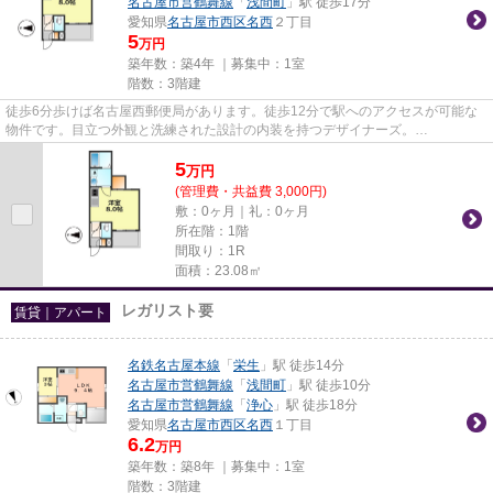
名古屋市営鶴舞線
「
浅間町
」駅 徒歩17分
愛知県
名古屋市西区
名西
２丁目
5
万円
築年数：築4年 ｜募集中：
1室
階数：3階建
徒歩6分歩けば名古屋西郵便局があります。徒歩12分で駅へのアクセスが可能な
物件です。目立つ外観と洗練された設計の内装を持つデザイナーズ。
「REGALEST-KLC名西」の物件情報をお探し...
5
万
円
(管理費・共益費 3,000円)
敷：0ヶ月｜礼：0ヶ月
所在階：1階
間取り：1R
面積：23.08㎡
レガリスト要
賃貸｜アパート
名鉄名古屋本線
「
栄生
」駅 徒歩14分
名古屋市営鶴舞線
「
浅間町
」駅 徒歩10分
名古屋市営鶴舞線
「
浄心
」駅 徒歩18分
愛知県
名古屋市西区
名西
１丁目
6.2
万円
築年数：築8年 ｜募集中：
1室
階数：3階建