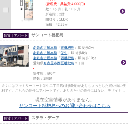
(管理費・共益費 4,000円)
敷：1ヶ月｜礼：0ヶ月
所在階：2階
間取り：1LDK
面積：42.29㎡
サンコート枇杷島
賃貸｜アパート
名鉄名古屋本線
「
東枇杷島
」駅 徒歩2分
名鉄名古屋本線
「
栄生
」駅 徒歩8分
名鉄名古屋本線
「
西枇杷島
」駅 徒歩10分
愛知県
名古屋市西区
枇杷島
２丁目
-
築年数：築6年
階数：2階建
近くにはファミリーマート栄生二丁目店(徒歩5分)がありちょっとした買い物に便
利です。こちらの物件はアパートです。ありきたりの物件にはない、デザイナー
ズ物件ならではの魅力を感じ...
現在空室情報がありません。
サンコート枇杷島へのお問い合わせはこちら
ステラ・デーア
賃貸｜アパート