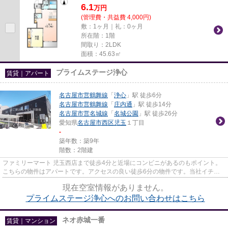
6.1
万
円
(管理費・共益費 4,000円)
敷：1ヶ月｜礼：0ヶ月
所在階：1階
間取り：2LDK
面積：45.63㎡
プライムステージ浄心
賃貸｜アパート
名古屋市営鶴舞線
「
浄心
」駅 徒歩6分
名古屋市営鶴舞線
「
庄内通
」駅 徒歩14分
名古屋市営名城線
「
名城公園
」駅 徒歩26分
愛知県
名古屋市西区
児玉
１丁目
-
築年数：築9年
階数：2階建
ファミリーマート 児玉西店まで徒歩4分と近場にコンビニがあるのもポイント。
こちらの物件はアパートです。アクセスの良い徒歩6分の物件です。当社イチオ
シの物件の「プライムステージ...
現在空室情報がありません。
プライムステージ浄心へのお問い合わせはこちら
ネオ赤城一番
賃貸｜マンション