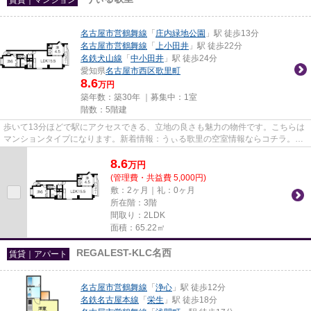
名古屋市営鶴舞線
「
庄内緑地公園
」駅 徒歩13分
名古屋市営鶴舞線
「
上小田井
」駅 徒歩22分
名鉄犬山線
「
中小田井
」駅 徒歩24分
愛知県
名古屋市西区
歌里町
8.6
万円
築年数：築30年 ｜募集中：
1室
階数：5階建
歩いて13分ほどで駅にアクセスできる、立地の良さも魅力の物件です。こちらは
マンションタイプになります。新着情報：うぃる歌里の空室情報ならコチラ。な
ご家おもてなし不動産は、あ...
8.6
万
円
(管理費・共益費 5,000円)
敷：2ヶ月｜礼：0ヶ月
所在階：3階
間取り：2LDK
面積：65.22㎡
REGALEST-KLC名西
賃貸｜アパート
名古屋市営鶴舞線
「
浄心
」駅 徒歩12分
名鉄名古屋本線
「
栄生
」駅 徒歩18分