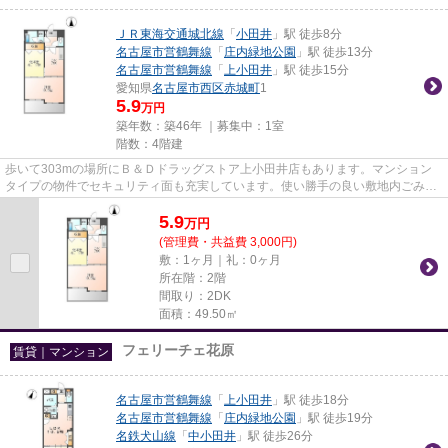
ＪＲ東海交通城北線
「
小田井
」駅 徒歩8分
名古屋市営鶴舞線
「
庄内緑地公園
」駅 徒歩13分
名古屋市営鶴舞線
「
上小田井
」駅 徒歩15分
愛知県
名古屋市西区
赤城町
1
5.9
万円
築年数：築46年 ｜募集中：
1室
階数：4階建
歩いて303mの場所にＢ＆Ｄドラッグストア上小田井店もあります。マンション
タイプの物件でセキュリティ面も充実しています。使い勝手の良い敷地内ごみ置
き場付。駅から徒歩8分以内の物...
5.9
万
円
(管理費・共益費 3,000円)
敷：1ヶ月｜礼：0ヶ月
所在階：2階
間取り：2DK
面積：49.50㎡
フェリーチェ花原
賃貸｜マンション
名古屋市営鶴舞線
「
上小田井
」駅 徒歩18分
名古屋市営鶴舞線
「
庄内緑地公園
」駅 徒歩19分
名鉄犬山線
「
中小田井
」駅 徒歩26分