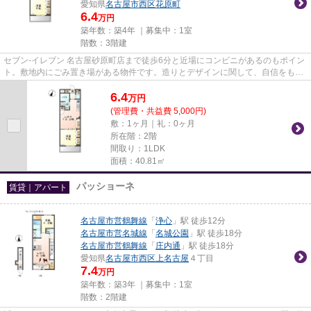
愛知県
名古屋市西区
花原町
6.4
万円
築年数：築4年 ｜募集中：
1室
階数：3階建
セブン‐イレブン 名古屋砂原町店まで徒歩6分と近場にコンビニがあるのもポイン
ト。敷地内にごみ置き場がある物件です。造りとデザインに関して、自信をもっ
て情報を提供できるマンショ...
6.4
万
円
(管理費・共益費 5,000円)
敷：1ヶ月｜礼：0ヶ月
所在階：2階
間取り：1LDK
面積：40.81㎡
パッショーネ
賃貸｜アパート
名古屋市営鶴舞線
「
浄心
」駅 徒歩12分
名古屋市営名城線
「
名城公園
」駅 徒歩18分
名古屋市営鶴舞線
「
庄内通
」駅 徒歩18分
愛知県
名古屋市西区
上名古屋
４丁目
7.4
万円
築年数：築3年 ｜募集中：
1室
階数：2階建