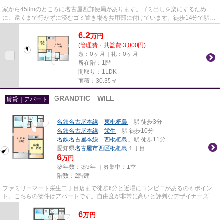
家から458mのところに名古屋西郵便局があります。ゴミ出しを楽にするため
に、遠くまで行かずに済むゴミ置き場を共用部に付けています。徒歩14分で駅へ
のアクセスが可能な物件です。「...
6.2
万
円
(管理費・共益費 3,000円)
敷：0ヶ月｜礼：0ヶ月
所在階：1階
間取り：1LDK
面積：30.35㎡
GRANDTIC WILL
賃貸｜アパート
名鉄名古屋本線
「
東枇杷島
」駅 徒歩3分
名鉄名古屋本線
「
栄生
」駅 徒歩10分
名鉄名古屋本線
「
西枇杷島
」駅 徒歩11分
愛知県
名古屋市西区
枇杷島
１丁目
6
万円
築年数：築9年 ｜募集中：
1室
階数：2階建
ファミリーマート栄生二丁目店まで徒歩6分と近場にコンビニがあるのもポイン
ト。こちらの物件はアパートです。自由度が非常に高いと評判なデザイナーズ物
件物件。新着情報：GRANDTIC ...
6
万
円