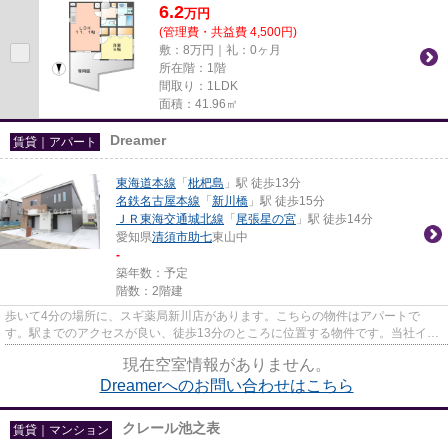
6.2
万
円
(管理費・共益費 4,500円)
敷：8万円｜礼：0ヶ月
所在階：1階
間取り：1LDK
面積：41.96㎡
Dreamer
賃貸｜アパート
東海道本線
「
枇杷島
」駅 徒歩13分
名鉄名古屋本線
「
新川橋
」駅 徒歩15分
ＪＲ東海交通城北線
「
尾張星の宮
」駅 徒歩14分
愛知県
清須市
助七
東山中
-
築年数：予定
階数：2階建
歩いて4分の場所に、スギ薬局新川店があります。こちらの物件はアパートで
す。駅までのアクセスが良い、徒歩13分のところに位置する物件です。当社イチ
オシの物件の「仮)東山中28連家...
現在空室情報がありません。
Dreamerへのお問い合わせはこちら
クレール池之表
賃貸｜マンション