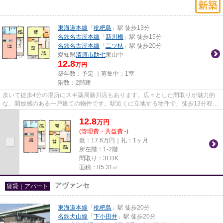
東海道本線
「
枇杷島
」駅 徒歩13分
名鉄名古屋本線
「
新川橋
」駅 徒歩15分
名鉄名古屋本線
「
二ツ杁
」駅 徒歩20分
愛知県
清須市
助七
東山中
12.8
万円
築年数：予定 ｜募集中：
1室
階数：2階建
歩いて徒歩4分の場所にスギ薬局新川店もあります。広々とした間取りが魅力的
な、開放感のある一戸建ての物件です。駅近くに立地する物件で、徒歩13分程で
アクセスできます。こだわりポ...
12.8
万
円
(管理費・共益費 -)
敷：17.6万円｜礼：1ヶ月
所在階：1-2階
間取り：3LDK
面積：85.31㎡
アヴァンセ
賃貸｜アパート
東海道本線
「
枇杷島
」駅 徒歩20分
名鉄犬山線
「
下小田井
」駅 徒歩20分