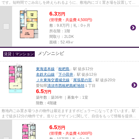
です。短時間でごみ出しを終えられるように、敷地内にゴミ置き場を設置してい
ます。「ペイサージュ」の物件...
6.3
万
円
(管理費・共益費 4,500円)
敷：9.8万円｜礼：0ヶ月
所在階：1階
間取り：2LDK
面積：52.49㎡
メゾンニシビ
賃貸｜マンション
東海道本線
「
枇杷島
」駅 徒歩12分
名鉄犬山線
「
下小田井
」駅 徒歩12分
ＪＲ東海交通城北線
「
尾張星の宮
」駅 徒歩20分
愛知県
清須市
西枇杷島町地領
１丁目
6.5
万円
築年数：築36年 ｜募集中：
1室
階数：4階建
敷地内ごみ置き場つきの物件は最近ますますポピュラーになってきています。駅
まで徒歩12分の物件です。造りとデザインに関して、自信をもって情報を提供で
きるマンションです。ぜひ一...
6.5
万
円
(管理費・共益費 4,000円)
敷：10万円｜礼：0ヶ月