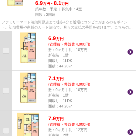
6.9
8.1
万円～
万円
築年数：予定 ｜募集中：
4室
階数：2階建
ファミリーマート清須阿原店まで徒歩4分と近場にコンビニがあるのもポイン
ト。初期費用や家賃のカード決済で、月々の支払の手間を省けます。こちらの物
件はアパートです。「レガーレ ...
6.9
万
円
(管理費・共益費 4,000円)
敷：0ヶ月｜礼：10万円
所在階：1階
間取り：1LDK
面積：44.20㎡
7.1
万
円
(管理費・共益費 4,000円)
敷：0ヶ月｜礼：10万円
所在階：1階
間取り：1LDK
面積：44.20㎡
7.9
万
円
(管理費・共益費 4,000円)
敷：0ヶ月｜礼：12万円
所在階：2階