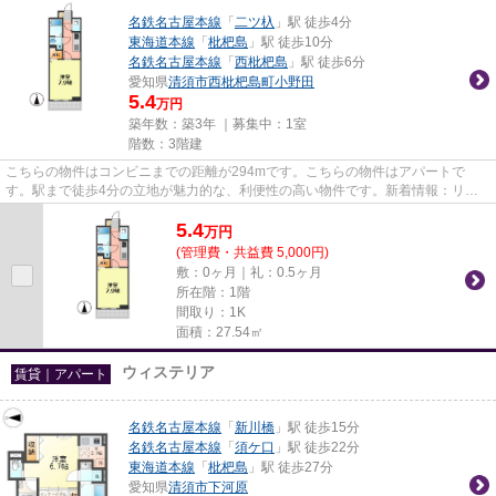
名鉄名古屋本線
「
二ツ杁
」駅 徒歩4分
東海道本線
「
枇杷島
」駅 徒歩10分
名鉄名古屋本線
「
西枇杷島
」駅 徒歩6分
愛知県
清須市
西枇杷島町小野田
5.4
万円
築年数：築3年 ｜募集中：
1室
階数：3階建
こちらの物件はコンビニまでの距離が294mです。こちらの物件はアパートで
す。駅まで徒歩4分の立地が魅力的な、利便性の高い物件です。新着情報：リコ
ルテ T清須の空室情報ならコチラ...
5.4
万
円
(管理費・共益費 5,000円)
敷：0ヶ月｜礼：0.5ヶ月
所在階：1階
間取り：1K
面積：27.54㎡
ウィステリア
賃貸｜アパート
名鉄名古屋本線
「
新川橋
」駅 徒歩15分
名鉄名古屋本線
「
須ケ口
」駅 徒歩22分
東海道本線
「
枇杷島
」駅 徒歩27分
愛知県
清須市
下河原