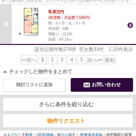
部には敷地内ごみ置き場・エレベータなど様々な設備やサービスが揃っているの
で便利です。こだわりポイント...
9.8
万
円
(管理費・共益費 7,500円)
敷：2ヶ月｜礼：2ヶ月
所在階：6階
間取り：2LDK
面積：64.14㎡
該当公開件数
279
件 空き数
33
件
1-20
件表示
1
2
3
4
5
<<前へ
次へ>>
最初
チェックした物件をまとめて
検討リストに追加
お問い合わせ
さらに条件を絞り込む
物件リクエスト
おもてなし不動産
>
(賃貸)路線・駅から探す
>
JR東海道本線
>
枇杷島駅の賃貸