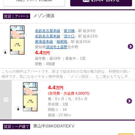
メゾン清須
賃貸｜アパート
名鉄名古屋本線
「
新川橋
」駅 徒歩3分
名鉄名古屋本線
「
須ケ口
」駅 徒歩13分
東海道本線
「
枇杷島
」駅 徒歩15分
愛知県
清須市
土器野
北中野
4.4
万円
築年数：築19年 ｜募集中：
1室
階数：3階建
こちらの物件はアパートです。駅まで徒歩3分の立地が魅力的な、利便性の高い
物件です。気になるイチオシ物件情報：「メゾン清須」。なご家おもてなし不動
産には清須市エリアの賃貸物件...
4.4
万
円
(管理費・共益費 4,000円)
敷：0ヶ月｜礼：0.5ヶ月
所在階：1階
間取り：1K
面積：27.99㎡
東山中28KODATEXⅤ
賃貸｜一戸建て