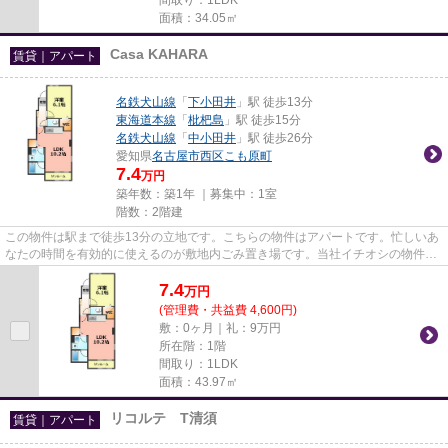
面積：34.05㎡
Casa KAHARA
賃貸｜アパート
名鉄犬山線
「
下小田井
」駅 徒歩13分
東海道本線
「
枇杷島
」駅 徒歩15分
名鉄犬山線
「
中小田井
」駅 徒歩26分
愛知県
名古屋市西区
こも原町
7.4
万円
築年数：築1年 ｜募集中：
1室
階数：2階建
この物件は駅まで徒歩13分の立地です。こちらの物件はアパートです。忙しいあ
なたの時間を有効的に使えるのが敷地内ごみ置き場です。当社イチオシの物件の
「Casa KAHARA」。ぜひ一度ご...
7.4
万
円
(管理費・共益費 4,600円)
敷：0ヶ月｜礼：9万円
所在階：1階
間取り：1LDK
面積：43.97㎡
リコルテ T清須
賃貸｜アパート