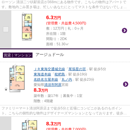
ローソン 清須二ツ杁駅前店が368mにある物件です。こちらの物件はアパートで
す。敷地内ごみ置き場は、忙しいあなたにとってマストな条件ではないでしょう
か。気になるイチオシ物件情報...
6.3
万
円
(管理費・共益費 4,500円)
敷：12万円｜礼：0ヶ月
所在階：1階
間取り：2DK
面積：51.30㎡
アージュドール
賃貸｜マンション
ＪＲ東海交通城北線
「
尾張星の宮
」駅 徒歩5分
東海道本線
「
枇杷島
」駅 徒歩19分
名鉄名古屋本線
「
丸ノ内
」駅 徒歩23分
愛知県
清須市
阿原
宮前
8.3
万円
築年数：築17年 ｜募集中：
1室
階数：4階建
ファミリーマート清須阿原店まで徒歩5分と近場にコンビニがあるのもポイン
ト。こちらの個性的な物件はデザイナーズマンションとなっております。徒歩5
分の位置に駅がある物件です。共...
8.3
万
円
(管理費・共益費 7,000円)