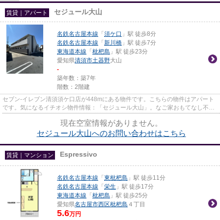
セジュール大山
賃貸｜アパート
名鉄名古屋本線
「
須ケ口
」駅 徒歩8分
名鉄名古屋本線
「
新川橋
」駅 徒歩7分
東海道本線
「
枇杷島
」駅 徒歩23分
愛知県
清須市
土器野
大山
-
築年数：築7年
階数：2階建
セブン-イレブン清須須ケ口店が448mにある物件です。こちらの物件はアパート
です。気になるイチオシ物件情報：「セジュール大山」。なご家おもてなし不動
産 上小田井駅前店は清須市に...
現在空室情報がありません。
セジュール大山へのお問い合わせはこちら
Espressivo
賃貸｜マンション
名鉄名古屋本線
「
東枇杷島
」駅 徒歩11分
名鉄名古屋本線
「
栄生
」駅 徒歩17分
東海道本線
「
枇杷島
」駅 徒歩25分
愛知県
名古屋市西区
枇杷島
４丁目
5.6
万円