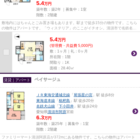
5.4
万円
築年数：築2年 ｜募集中：
1室
階数：2階建
敷地内にはちゃんとごみ置き場もあります。駅まで徒歩15分の物件です。こちら
の物件はアパートです。「ウィステリア」のここがイチオシ。清須市で名鉄名古
屋本線新川橋近くにある物件...
5.4
万
円
(管理費・共益費 5,000円)
敷：1ヶ月｜礼：0ヶ月
所在階：1階
間取り：1K
面積：28.40㎡
ペイサージュ
賃貸｜アパート
ＪＲ東海交通城北線
「
尾張星の宮
」駅 徒歩8分
東海道本線
「
枇杷島
」駅 徒歩20分
名鉄犬山線
「
下小田井
」駅 徒歩24分
愛知県
清須市
阿原
宮前
6.3
万円
築年数：築25年 ｜募集中：
1室
階数：2階建
ファミリーマート清須阿原店が372mにある物件です。こちらの物件はアパート