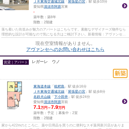
ＪＲ東海交通城北線
「
尾張星の宮
」駅 徒歩10分
愛知県
清須市
阿原
宮東
-
築年数：築8年
階数：2階建
落ち着いた街並みが魅力のアパートはこちらです。素敵なデザイナーズ物件なら
理想的な設計が可能なので気になる方はご検討下さい。新着情報：アヴァンセの
空室情報ならコチラ。なご家...
現在空室情報がありません。
アヴァンセへのお問い合わせはこちら
レガーレ ウノ
賃貸｜アパート
東海道本線
「
枇杷島
」駅 徒歩16分
ＪＲ東海交通城北線
「
尾張星の宮
」駅 徒歩8分
名鉄犬山線
「
下小田井
」駅 徒歩24分
愛知県
清須市
阿原
宮前
7.1
7.9
万円～
万円
築年数：予定 ｜募集中：
2室
階数：2階建
家から422mのところに、薬や日用品を買うのに便利なスギ薬局新川店がありま