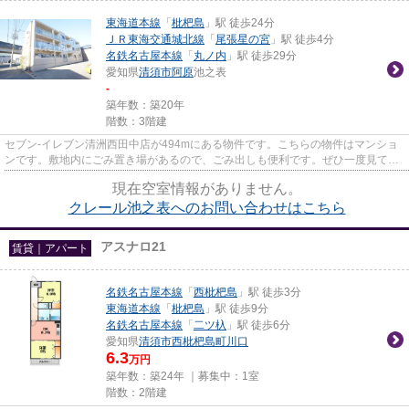
東海道本線
「
枇杷島
」駅 徒歩24分
ＪＲ東海交通城北線
「
尾張星の宮
」駅 徒歩4分
名鉄名古屋本線
「
丸ノ内
」駅 徒歩29分
愛知県
清須市
阿原
池之表
-
築年数：築20年
階数：3階建
セブン-イレブン清洲西田中店が494mにある物件です。こちらの物件はマンショ
ンです。敷地内にごみ置き場があるので、ごみ出しも便利です。ぜひ一度見てい
ただきたい、「クレール池之表...
現在空室情報がありません。
クレール池之表へのお問い合わせはこちら
アスナロ21
賃貸｜アパート
名鉄名古屋本線
「
西枇杷島
」駅 徒歩3分
東海道本線
「
枇杷島
」駅 徒歩9分
名鉄名古屋本線
「
二ツ杁
」駅 徒歩6分
愛知県
清須市
西枇杷島町川口
6.3
万円
築年数：築24年 ｜募集中：
1室
階数：2階建