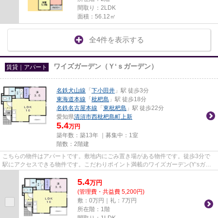
間取り：2LDK
面積：56.12㎡
全4件を表示する
ワイズガーデン（Ｙ‘ｓガーデン）
賃貸｜アパート
名鉄犬山線
「
下小田井
」駅 徒歩3分
東海道本線
「
枇杷島
」駅 徒歩18分
名鉄名古屋本線
「
東枇杷島
」駅 徒歩22分
愛知県
清須市
西枇杷島町上新
5.4
万円
築年数：築13年 ｜募集中：
1室
階数：2階建
こちらの物件はアパートです。敷地内にごみ置き場がある物件です。徒歩3分で
駅にアクセスできる物件です。こだわりポイント満載のワイズガーデン(Y‘sガー
デン)。あなたの希望に合う不...
5.4
万
円
(管理費・共益費 5,200円)
敷：0万円｜礼：7万円
所在階：1階
間取り：1LDK