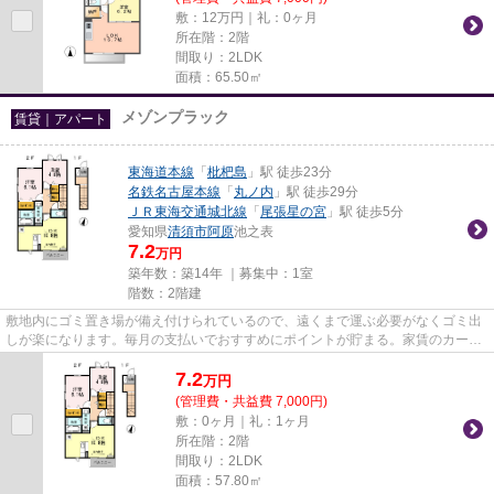
敷：12万円｜礼：0ヶ月
所在階：2階
間取り：2LDK
面積：65.50㎡
メゾンプラック
賃貸｜アパート
東海道本線
「
枇杷島
」駅 徒歩23分
名鉄名古屋本線
「
丸ノ内
」駅 徒歩29分
ＪＲ東海交通城北線
「
尾張星の宮
」駅 徒歩5分
愛知県
清須市
阿原
池之表
7.2
万円
築年数：築14年 ｜募集中：
1室
階数：2階建
敷地内にゴミ置き場が備え付けられているので、遠くまで運ぶ必要がなくゴミ出
しが楽になります。毎月の支払いでおすすめにポイントが貯まる。家賃のカード
払いが可能です。こちらの物...
7.2
万
円
(管理費・共益費 7,000円)
敷：0ヶ月｜礼：1ヶ月
所在階：2階
間取り：2LDK
面積：57.80㎡