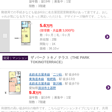
築年数：築19年 ｜募集中：
1室
階数：3階建
郵便局での手続きなども徒歩6分に名古屋琵琶里郵便局があって楽ですよ。おし
ゃれが気になる方でもきっと満足いただける、デザイナーズ物件です。こちらの
物件はマンションです。ぜひ一...
5.6
万
円
(管理費・共益費 3,000円)
敷：0ヶ月｜礼：0ヶ月
所在階：2階
間取り：1K
面積：36.10㎡
ザ パーク トキノ テラス（THE PARK
賃貸｜マンション
TOKINOTERRACE）
名鉄名古屋本線
「
二ツ杁
」駅 徒歩6分
東海道本線
「
枇杷島
」駅 徒歩13分
名鉄名古屋本線
「
新川橋
」駅 徒歩7分
愛知県
清須市
土器野
9.8
万円
築年数：築16年 ｜募集中：
1室
階数：7階建
利便性の高い徒歩6分の物件です。こちらはマンションタイプになります。共用