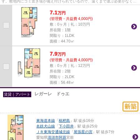
す。敷地内にゴミ置き場が備え付けられているので、遠くまで運ぶ必要がなくゴ
ミ出しが楽になります。おしゃ...
7.1
万
円
(管理費・共益費 4,000円)
敷：0ヶ月｜礼：10万円
所在階：1階
間取り：1LDK
面積：44.70㎡
7.9
万
円
(管理費・共益費 4,000円)
敷：0ヶ月｜礼：12万円
所在階：2階
間取り：2LDK
面積：56.48㎡
レガーレ ドゥエ
賃貸｜アパート
東海道本線
「
枇杷島
」駅 徒歩16分
名鉄犬山線
「
下小田井
」駅 徒歩25分
ＪＲ東海交通城北線
「
尾張星の宮
」駅 徒歩7分
愛知県
清須市
阿原
宮前