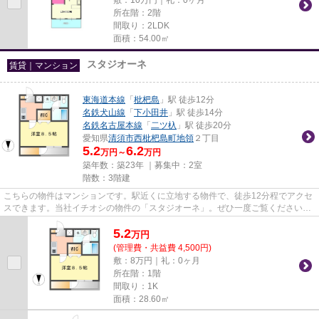
所在階：2階
間取り：2LDK
面積：54.00㎡
スタジオーネ
賃貸｜マンション
東海道本線
「
枇杷島
」駅 徒歩12分
名鉄犬山線
「
下小田井
」駅 徒歩14分
名鉄名古屋本線
「
二ツ杁
」駅 徒歩20分
愛知県
清須市
西枇杷島町地領
２丁目
5.2
6.2
万円～
万円
築年数：築23年 ｜募集中：
2室
階数：3階建
こちらの物件はマンションです。駅近くに立地する物件で、徒歩12分程でアクセ
スできます。当社イチオシの物件の「スタジオーネ」。ぜひ一度ご覧ください。
0525088245またはinfo@ngy-om...
5.2
万
円
(管理費・共益費 4,500円)
敷：8万円｜礼：0ヶ月
所在階：1階
間取り：1K
面積：28.60㎡