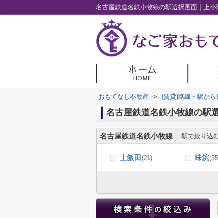
名古屋鉄道名鉄小牧線の駅選択画面｜上小
おもてなし不動産
>
(賃貸)路線・駅から
名古屋鉄道名鉄小牧線の駅
名古屋鉄道名鉄小牧線
駅で絞り込
上飯田
味鋺
(21)
(35