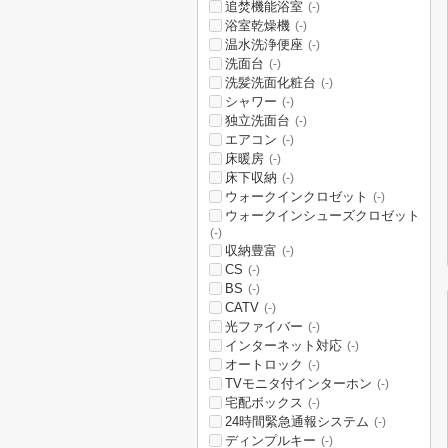
追焚機能浴室
(-)
浴室乾燥機
(-)
温水洗浄便座
(-)
洗面台
(-)
洗髪洗面化粧台
(-)
シャワー
(-)
独立洗面台
(-)
エアコン
(-)
床暖房
(-)
床下収納
(-)
ウォークインクロゼット
(-)
ウォークインシューズクロゼット
(-)
収納豊富
(-)
CS
(-)
BS
(-)
CATV
(-)
光ファイバー
(-)
インターネット対応
(-)
オートロック
(-)
TVモニタ付インターホン
(-)
宅配ボックス
(-)
24時間緊急通報システム
(-)
ディンプルキー
(-)