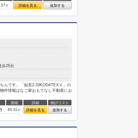
9.57㎡
詳細を見る
追加する
徒歩25分
です。「如意2-33KODATEXⅤ」の
物件情報はなご家おもてなし不動産にお
面積
詳細
検討リスト
)
85.31㎡
詳細を見る
追加する