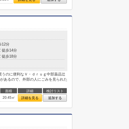
目
歩12分
 徒歩14分
 徒歩18分
を買うのに便利なＶ・ｄｒｕｇ中部薬品辻
があるので、外部の人にごみを見られた
面積
詳細
検討リスト
20.45㎡
詳細を見る
追加する