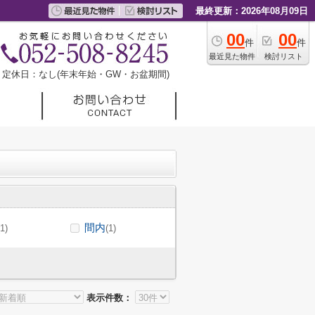
最終更新：2026年08月09日
00
00
件
件
最近見た物件
検討リスト
定休日：なし(年末年始・GW・お盆期間)
間内
(1)
(1)
表示件数：