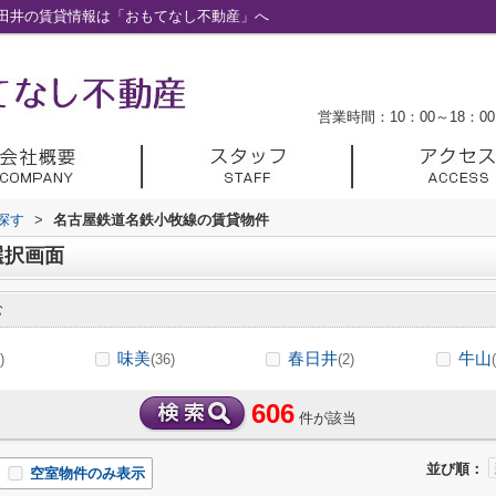
田井の賃貸情報は「おもてなし不動産」へ
営業時間：10：00～18：00
探す
>
名古屋鉄道名鉄小牧線の賃貸物件
選択画面
む
味美
春日井
牛山
)
(36)
(2)
606
件が該当
並び順：
空室物件のみ表示