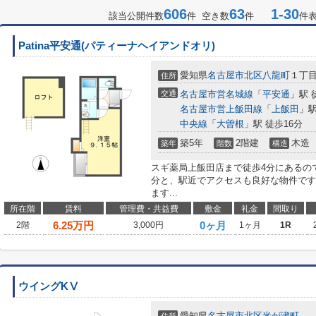
606
63
1-30
該当公開件数
件 空き数
件
件
Patina平安通(パティーナヘイアンドオリ)
愛知県
名古屋市北区
八龍町
１丁
住所
交通
名古屋市営名城線
「
平安通
」駅 
名古屋市営上飯田線
「
上飯田
」駅
中央線
「
大曽根
」駅 徒歩16分
築5年
2階建
木造
築年
階数
構造
スギ薬局上飯田店まで徒歩4分にあるの
分と、駅近でアクセスも良好な物件です
ます...
所在階
賃料
管理費・共益費
敷金
礼金
間取り
6.25
万円
0ヶ月
2階
3,000円
1ヶ月
1R
ウイングKⅤ
愛知県
名古屋市北区
米が瀬町