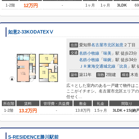
12
万円
1-2階
-
1ヶ月
1ヶ月
3LDK
6
如意2-33KODATEXⅤ
愛知県
名古屋市北区
如意
２丁目
住所
交通
名鉄小牧線
「
味美
」駅 徒歩23分
名鉄小牧線
「
味鋺
」駅 徒歩34分
ＪＲ東海交通城北線
「
比良
」駅 
築11年
2階建
木造
築年
階数
構造
広々とした室内のある一戸建て物件はこちら
ここがイチオシ。名古屋市北区エリアの
任せく...
所在階
賃料
管理費・共益費
敷金
礼金
間取り
13.2
万円
1-2階
-
13.8万円
1.5ヶ月
3LDK＋1S(納戸
S-RESIDENCE勝川駅前