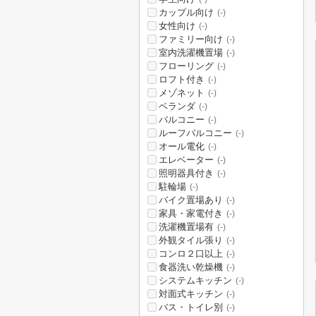
カップル向け
(-)
女性向け
(-)
ファミリー向け
(-)
室内洗濯機置場
(-)
フローリング
(-)
ロフト付き
(-)
メゾネット
(-)
ベランダ
(-)
バルコニー
(-)
ルーフバルコニー
(-)
オール電化
(-)
エレベーター
(-)
照明器具付き
(-)
駐輪場
(-)
バイク置場あり
(-)
家具・家電付き
(-)
洗濯機置場有
(-)
外観タイル張り
(-)
コンロ２口以上
(-)
食器洗い乾燥機
(-)
システムキッチン
(-)
対面式キッチン
(-)
バス・トイレ別
(-)