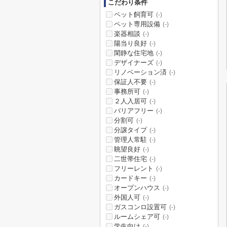
こだわり条件
ペット飼育可
(-)
ペット専用設備
(-)
楽器相談
(-)
陽当り良好
(-)
閑静な住宅地
(-)
デザイナーズ
(-)
リノベーション済
(-)
保証人不要
(-)
事務所可
(-)
２人入居可
(-)
バリアフリー
(-)
分割可
(-)
分譲タイプ
(-)
管理人常駐
(-)
眺望良好
(-)
二世帯住宅
(-)
フリーレント
(-)
カードキー
(-)
オープンハウス
(-)
外国人可
(-)
ガスコンロ設置可
(-)
ルームシェア可
(-)
学生向け
(-)