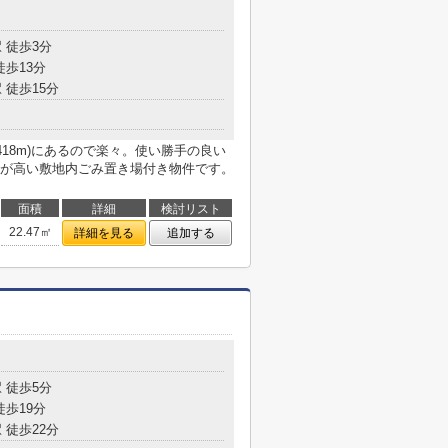
目
 徒歩3分
徒歩13分
 徒歩15分
418m)にあるので楽々。使い勝手の良い
が高い敷地内ごみ置き場付き物件です。
面積
詳細
検討リスト
22.47㎡
詳細を見る
追加する
 徒歩5分
徒歩19分
 徒歩22分