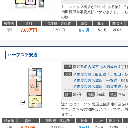
ミニストップ楠店が454mにある物件
初期費用や家賃支払いができます。こち
の物...
所在階
賃料
管理費・共益費
敷金
礼金
間取り
7.65
万円
0ヶ月
2階
3,500円
1.5ヶ月
2LDK
ハーフス平安通
愛知県
名古屋市北区
御成通
４丁
住所
交通
名古屋市営上飯田線
「
上飯田
」駅
名古屋市営名城線
「
平安通
」駅 
名古屋市営名城線
「
志賀本通
」駅
築7年
3階建
木造
築年
階数
構造
近くにはローソン 北区上飯田南町店(徒
です。こちらの物件はアパートです。周
ます...
所在階
賃料
管理費・共益費
敷金
礼金
間取り
6.2
万円
0ヶ月
3階
4,000円
2ヶ月
1LDK
3