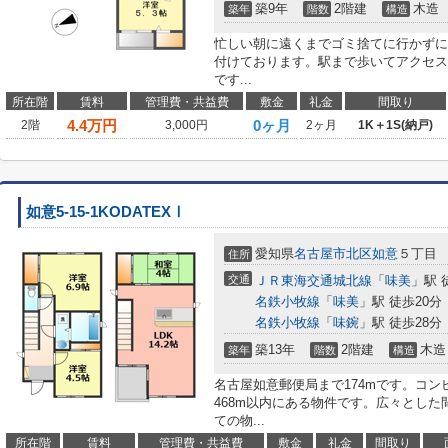
築9年
2階建
木造
築年
階数
構造
忙しい朝に遠くまでゴミ捨てに行かずに
付けております。駅まで歩いてアクセス
です...
所在階
賃料
管理費・共益費
敷金
礼金
間取り
4.4
万円
0ヶ月
2階
3,000円
2ヶ月
1K＋1S(納戸)
如意5-15-1KODATEXⅠ
愛知県
名古屋市北区
如意
５丁目
住所
交通
ＪＲ東海交通城北線
「
味美
」駅 
名鉄小牧線
「
味美
」駅 徒歩20分
名鉄小牧線
「
味鋺
」駅 徒歩28分
築13年
2階建
木造
築年
階数
構造
名古屋如意郵便局まで174mです。コン
468m以内にある物件です。広々とし
ての物...
所在階
賃料
管理費・共益費
敷金
礼金
間取り