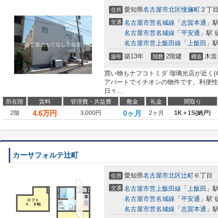
愛知県
名古屋市北区
憧旛町
２丁
住所
交通
名古屋市営名城線
「
志賀本通
」駅
名古屋市営名城線
「
平安通
」駅 
名古屋市営上飯田線
「
上飯田
」駅
築13年
2階建
木造
築年
階数
構造
買い物もナフコトミダ 瑠璃光店が近く(
アパートでイチオシの物件です。利便性
日々...
所在階
賃料
管理費・共益費
敷金
礼金
間取り
4.6
万円
0ヶ月
2階
3,000円
2ヶ月
1K＋1S(納戸)
カーサフォルテ辻町
愛知県
名古屋市北区
辻町
６丁目
住所
交通
名古屋市営上飯田線
「
上飯田
」駅
名古屋市営名城線
「
平安通
」駅 
名古屋市営名城線
「
志賀本通
」駅