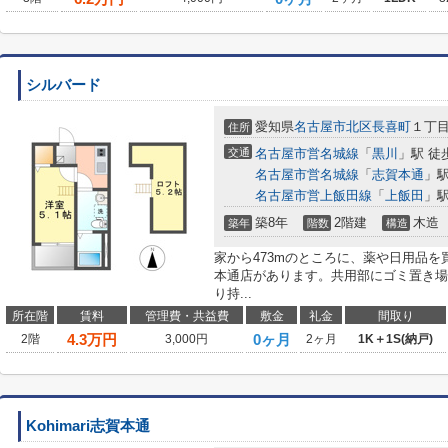
シルバード
愛知県
名古屋市北区
長喜町
１丁
住所
交通
名古屋市営名城線
「
黒川
」駅 徒
名古屋市営名城線
「
志賀本通
」駅
名古屋市営上飯田線
「
上飯田
」駅
築8年
2階建
木造
築年
階数
構造
家から473mのところに、薬や日用品
本通店があります。共用部にゴミ置き場
り持...
所在階
賃料
管理費・共益費
敷金
礼金
間取り
4.3
万円
0ヶ月
2階
3,000円
2ヶ月
1K＋1S(納戸)
Kohimari志賀本通