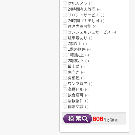
防犯カメラ
(-)
24時間有人管理
(-)
フロントサービス
(-)
24時間ゴミ出し可
(-)
住戸内覧可能
(-)
コンシェルジュサービス
(-)
駐車場あり
(-)
2階以上
(-)
1階の物件
(-)
10階以上
(-)
20階以上
(-)
最上階
(-)
南向き
(-)
角部屋
(-)
ワンフロア
(-)
高層ビル
(-)
飲食店可
(-)
居抜物件
(-)
個別空調
(-)
606
件が該当