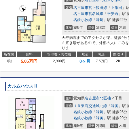
住所
交通
名古屋市営上飯田線
「
上飯田
」駅
名古屋市営名城線
「
平安通
」駅 
名鉄小牧線
「
味鋺
」駅 徒歩22分
築8年
3階建
木造
築年
階数
構造
天寿病院までのアクセスが楽。徒歩4分
ミ置き場があるので、外部の人にごみを
りま...
所在階
賃料
管理費・共益費
敷金
礼金
間取り
5.05
万円
0ヶ月
1階
2,900円
7.5万円
2K
カルムハウスⅡ
愛知県
名古屋市北区
楠
２丁目
住所
交通
ＪＲ東海交通城北線
「
味美
」駅 
名鉄小牧線
「
味鋺
」駅 徒歩26分
名鉄小牧線
「
味美
」駅 徒歩29分
築5年
2階建
木造
築年
階数
構造