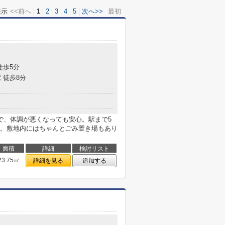
表示
<<前へ
1
2
3
4
5
次へ>>
最初
目
徒歩5分
 徒歩8分
で、体調が悪くなっても安心。駅まで5
。敷地内にはちゃんとごみ置き場もあり
面積
詳細
検討リスト
23.75㎡
詳細を見る
追加する