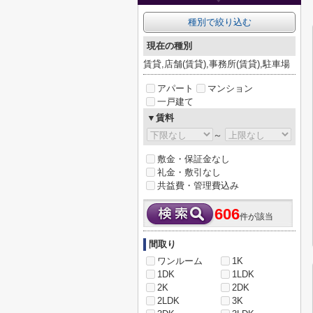
種別で絞り込む
現在の種別
賃貸,店舗(賃貸),事務所(賃貸),駐車場
アパート
マンション
一戸建て
▼賃料
～
敷金・保証金なし
礼金・敷引なし
共益費・管理費込み
606
件が該当
間取り
ワンルーム
1K
1DK
1LDK
2K
2DK
2LDK
3K