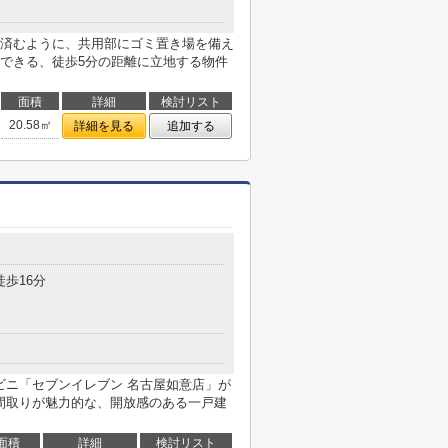
済むように、共用部にゴミ置き場を備え
できる、徒歩5分の距離に立地する物件
面積
詳細
検討リスト
20.58㎡
詳細を見る
追加する
徒歩16分
ビニ「セブンイレブン 名古屋如意店」が
た間取りが魅力的な、開放感のある一戸建
面積
詳細
検討リスト