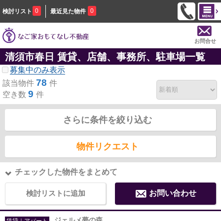
0
0
検討リスト
最近見た物件
お問合せ
清須市春日 賃貸、店舗、事務所、駐車場一覧
募集中のみ表示
78
該当物件
件
9
空き数
件
さらに条件を絞り込む
物件リクエスト
チェックした物件をまとめて
検討リストに追加
お問い合わせ
ジェルメ夢の森
賃貸｜アパート