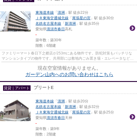
東海道本線
「
清洲
」駅 徒歩22分
ＪＲ東海交通城北線
「
尾張星の宮
」駅 徒歩30分
名鉄名古屋本線
「
新清洲
」駅 徒歩35分
愛知県
清須市
春日
高札
-
築年数：築30年
階数：6階建
ファミリーマート春日下之郷店が253mにある物件です。防犯対策もバッチリな
マンションタイプの物件です。共用部には敷地内ごみ置き場・エレベータなどが
揃っております。こだわりポイ...
現在空室情報がありません。
ガーデン山内へのお問い合わせはこちら
プリートE
賃貸｜アパート
東海道本線
「
清洲
」駅 徒歩20分
名鉄名古屋本線
「
新清洲
」駅 徒歩32分
ＪＲ東海交通城北線
「
尾張星の宮
」駅 徒歩25分
愛知県
清須市
春日
天神
-
築年数：築9年
階数：2階建