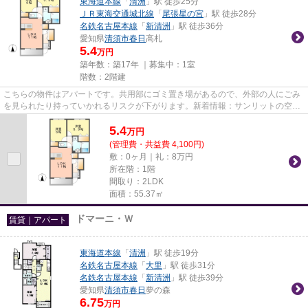
東海道本線
「
清洲
」駅 徒歩25分
ＪＲ東海交通城北線
「
尾張星の宮
」駅 徒歩28分
名鉄名古屋本線
「
新清洲
」駅 徒歩36分
愛知県
清須市
春日
高札
5.4
万円
築年数：築17年 ｜募集中：
1室
階数：2階建
こちらの物件はアパートです。共用部にゴミ置き場があるので、外部の人にごみ
を見られたり持っていかれるリスクが下がります。新着情報：サンリットの空室
情報ならコチラ。駅近で物件...
5.4
万
円
(管理費・共益費 4,100円)
敷：0ヶ月｜礼：8万円
所在階：1階
間取り：2LDK
面積：55.37㎡
ドマーニ・Ｗ
賃貸｜アパート
東海道本線
「
清洲
」駅 徒歩19分
名鉄名古屋本線
「
大里
」駅 徒歩31分
名鉄名古屋本線
「
新清洲
」駅 徒歩39分
愛知県
清須市
春日
夢の森
6.75
万円