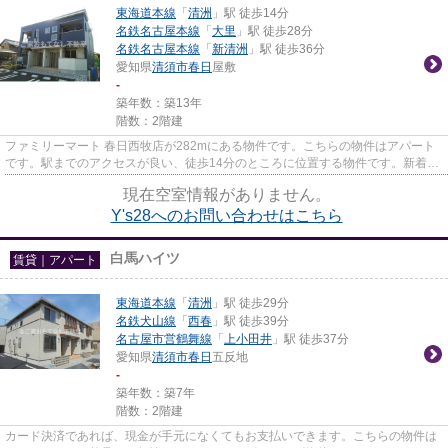
東海道本線
「
清洲
」駅 徒歩14分
名鉄名古屋本線
「
大里
」駅 徒歩28分
名鉄名古屋本線
「
新清洲
」駅 徒歩36分
愛知県
清須市
春日
屋敷
-
築年数：築13年
階数：2階建
ファミリーマート 春日西牧店が282mにある物件です。こちらの物件はアパート
です。駅までのアクセスが良い、徒歩14分のところに位置する物件です。新着情
報：Y's28の空室情報なら...
現在空室情報がありません。
Y's28へのお問い合わせはこちら
白馬ハイツ
賃貸｜アパート
東海道本線
「
清洲
」駅 徒歩29分
名鉄犬山線
「
西春
」駅 徒歩39分
名古屋市営鶴舞線
「
上小田井
」駅 徒歩37分
愛知県
清須市
春日
五反地
-
築年数：築7年
階数：2階建
カード決済であれば、現金が手元になくてもお支払いできます。こちらの物件は