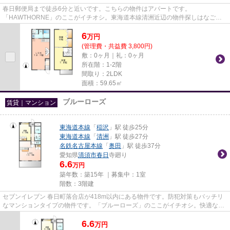
春日郵便局まで徒歩6分と近いです。こちらの物件はアパートです。
「HAWTHORNE」のここがイチオシ。東海道本線清洲近辺の物件探しはなご家
おもてなし不動産にお任せください。052508824...
6
万
円
(管理費・共益費 3,800円)
敷：0ヶ月｜礼：0ヶ月
所在階：1-2階
間取り：2LDK
面積：59.65㎡
ブルーローズ
賃貸｜マンション
東海道本線
「
稲沢
」駅 徒歩25分
東海道本線
「
清洲
」駅 徒歩27分
名鉄名古屋本線
「
奥田
」駅 徒歩37分
愛知県
清須市
春日
寺廻り
6.6
万円
築年数：築15年 ｜募集中：
1室
階数：3階建
セブンイレブン 春日町落合店が418m以内にある物件です。防犯対策もバッチリ
なマンションタイプの物件です。「ブルーローズ」のここがイチオシ。快適な物
件を探すなら、清須市にあるな...
6.6
万
円