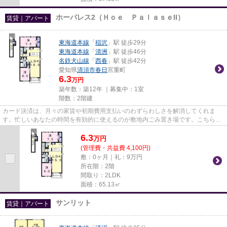
ホーパレス2（Ｈｏｅ ＰａｌａｓｅII）
賃貸｜アパート
東海道本線
「
稲沢
」駅 徒歩29分
東海道本線
「
清洲
」駅 徒歩46分
名鉄犬山線
「
西春
」駅 徒歩42分
愛知県
清須市
春日
宮重町
6.3
万円
築年数：築12年 ｜募集中：
1室
階数：2階建
カード決済は、月々の家賃や初期費用支払いのわずらわしさを解消してくれま
す。忙しいあなたの時間を有効的に使えるのが敷地内ごみ置き場です。こちらの
物件はアパートです。新着情報...
6.3
万
円
(管理費・共益費 4,100円)
敷：0ヶ月｜礼：9万円
所在階：2階
間取り：2LDK
面積：65.13㎡
サンリット
賃貸｜アパート