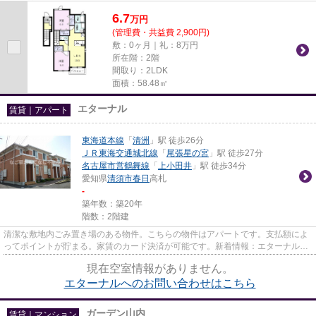
す。最寄りの駅まで徒歩13分の...
6.7
万
円
(管理費・共益費 2,900円)
敷：0ヶ月｜礼：8万円
所在階：2階
間取り：2LDK
面積：58.48㎡
エターナル
賃貸｜アパート
東海道本線
「
清洲
」駅 徒歩26分
ＪＲ東海交通城北線
「
尾張星の宮
」駅 徒歩27分
名古屋市営鶴舞線
「
上小田井
」駅 徒歩34分
愛知県
清須市
春日
高札
-
築年数：築20年
階数：2階建
清潔な敷地内ごみ置き場のある物件。こちらの物件はアパートです。支払額によ
ってポイントが貯まる。家賃のカード決済が可能です。新着情報：エターナルの
空室情報ならコチラ。交通の...
現在空室情報がありません。
エターナルへのお問い合わせはこちら
ガーデン山内
賃貸｜マンション