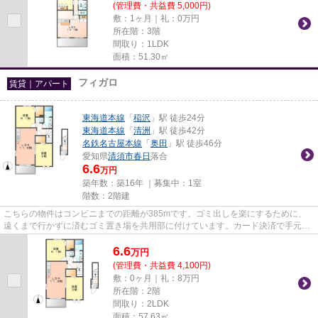
(管理費・共益費 5,000円)
敷：1ヶ月｜礼：0万円
所在階：3階
間取り：1LDK
面積：51.30㎡
フィガロ
賃貸｜アパート
東海道本線
「
稲沢
」駅 徒歩24分
東海道本線
「
清洲
」駅 徒歩42分
名鉄名古屋本線
「
奥田
」駅 徒歩46分
愛知県
清須市
春日
落合
6.6
万円
築年数：築16年 ｜募集中：
1室
階数：2階建
こちらの物件はコンビニまでの距離が385mです。ゴミ出しを楽にするために、
遠くまで行かずに済むゴミ置き場を共用部に付けています。カード決済で手元に
お金がなくても初期費用や家賃...
6.6
万
円
(管理費・共益費 4,100円)
敷：0ヶ月｜礼：8万円
所在階：2階
間取り：2LDK
面積：57.63㎡