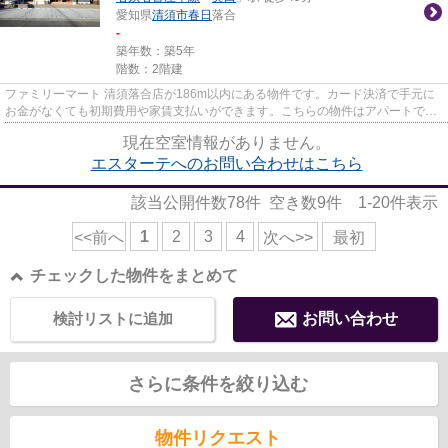
愛知県
清須市
春日
落合
-
築年数：築5年
階数：2階建
ファミリーマート 清須落合店が186m以内にある物件です。カード決済で手元に
お金がなくても初期費用や家賃支払いができます。こちらの物件はアパートで
す。「エスターテ」のここがイチ...
現在空室情報がありません。
エスターテへのお問い合わせはこちら
該当公開件数
78
件 空き数
9
件
1-20
件表示
1
2
3
4
<<前へ
次へ>>
最初
チェックした物件をまとめて
検討リストに追加
お問い合わせ
さらに条件を絞り込む
物件リクエスト