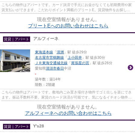
こちらの物件はアパートです。カード決済で手元にお金がなくても初期費用や家
賃支払いができます。こだわりポイント満載のプリートE。賃貸物件をお探しの
方、なご家おもてなし不動産オ...
現在空室情報がありません。
プリートEへのお問い合わせはこちら
アルフィーネ
賃貸｜アパート
東海道本線
「
清洲
」駅 徒歩29分
名古屋市営鶴舞線
「
上小田井
」駅 徒歩30分
ＪＲ東海交通城北線
「
尾張星の宮
」駅 徒歩26分
愛知県
清須市
春日
中沼
-
築年数：築14年
階数：2階建
こちらの物件はアパートです。敷地内ごみ置き場付き物件でゴミ出しを楽にでき
ます。振込手数料不要。家賃のカード決済が可能です。気になるイチオシ物件情
報：「アルフィーネ」。東海...
現在空室情報がありません。
アルフィーネへのお問い合わせはこちら
Y's28
賃貸｜アパート