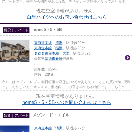
アパートです。外見から個性があふれる、デザイナーズ物件となっております。
こだわりポイント満載の白馬...
現在空室情報がありません。
白馬ハイツへのお問い合わせはこちら
home5・5・5B
賃貸｜アパート
東海道本線
「
清洲
」駅 徒歩29分
東海道本線
「
稲沢
」駅 徒歩29分
名鉄名古屋本線
「
大里
」駅 徒歩39分
愛知県
清須市
春日
壱屋敷
-
築年数：築6年
階数：2階建
近くにはセブンイレブン 春日町落合店(徒歩4分)がありちょっとした買い物に便利
です。お忙しい方にオススメ、敷地内にごみ置き場のある物件です。こちらの物
件はアパートです。「home5...
現在空室情報がありません。
home5・5・5Bへのお問い合わせはこちら
メゾン・ド・エイル
賃貸｜アパート
東海道本線
「
清洲
」駅 徒歩27分