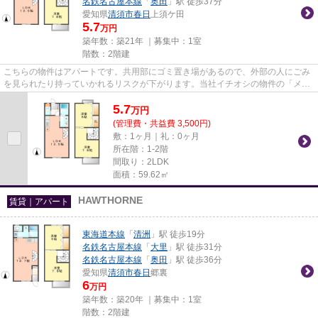
名鉄名古屋本線
「
奥田
」駅 徒歩37分
愛知県
清須市
春日
上須ケ田
5.7
万円
築年数：築21年 ｜募集中：
1室
階数：2階建
こちらの物件はアパートです。共用部にゴミ置き場があるので、外部の人にごみ
を見られたり持っていかれるリスクが下がります。当社イチオシの物件の「メイ
フェアA(Mayfair A)」。ぜひ...
5.7
万
円
(管理費・共益費 3,500円)
敷：1ヶ月｜礼：0ヶ月
所在階：1-2階
間取り：2LDK
面積：59.62㎡
HAWTHORNE
賃貸｜アパート
東海道本線
「
清洲
」駅 徒歩19分
名鉄名古屋本線
「
大里
」駅 徒歩31分
名鉄名古屋本線
「
奥田
」駅 徒歩36分
愛知県
清須市
春日
郷裏
6
万円
築年数：築20年 ｜募集中：
1室
階数：2階建