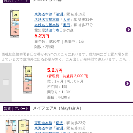
東海道本線
「
清洲
」駅 徒歩19分
名鉄名古屋本線
「
大里
」駅 徒歩31分
名鉄名古屋本線
「
奥田
」駅 徒歩37分
愛知県
清須市
春日
夢の森
5.2
万円
築年数：築20年 ｜募集中：
1室
階数：2階建
西枇杷島警察署春日交番が489mのところにあります。敷地内にゴミ置き場を備
えているので敷地外に出る必要が無く、ごみ出しが短時間で終わります。こちら
の物件はアパートです。「ジェ...
5.2
万
円
(管理費・共益費 3,000円)
敷：1ヶ月｜礼：0ヶ月
所在階：1階
間取り：1LDK
面積：44.00㎡
メイフェアA（Mayfair A）
賃貸｜アパート
東海道本線
「
稲沢
」駅 徒歩23分
東海道本線
「
清洲
」駅 徒歩33分