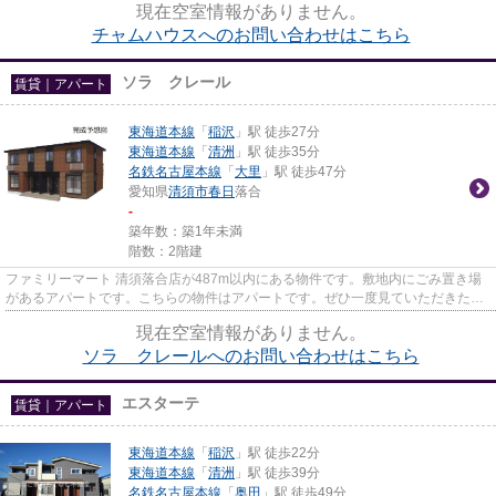
現在空室情報がありません。
チャムハウスへのお問い合わせはこちら
ソラ クレール
賃貸｜アパート
東海道本線
「
稲沢
」駅 徒歩27分
東海道本線
「
清洲
」駅 徒歩35分
名鉄名古屋本線
「
大里
」駅 徒歩47分
愛知県
清須市
春日
落合
-
築年数：築1年未満
階数：2階建
ファミリーマート 清須落合店が487m以内にある物件です。敷地内にごみ置き場
があるアパートです。こちらの物件はアパートです。ぜひ一度見ていただきた
い、「ソラ クレール」です。な...
現在空室情報がありません。
ソラ クレールへのお問い合わせはこちら
エスターテ
賃貸｜アパート
東海道本線
「
稲沢
」駅 徒歩22分
東海道本線
「
清洲
」駅 徒歩39分
名鉄名古屋本線
「
奥田
」駅 徒歩49分