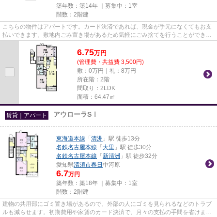
築年数：築14年 ｜募集中：
1室
階数：2階建
こちらの物件はアパートです。カード決済であれば、現金が手元になくてもお支
払いできます。敷地内ごみ置き場があるため気軽にごみ捨てを行うことができ、
ゴミの多い時も安心です。ぜ...
6.75
万
円
(管理費・共益費 3,500円)
敷：0万円｜礼：8万円
所在階：2階
間取り：2LDK
面積：64.47㎡
アウローラSⅠ
賃貸｜アパート
東海道本線
「
清洲
」駅 徒歩13分
名鉄名古屋本線
「
大里
」駅 徒歩30分
名鉄名古屋本線
「
新清洲
」駅 徒歩32分
愛知県
清須市
春日
中河原
6.7
万円
築年数：築18年 ｜募集中：
1室
階数：2階建
建物の共用部にゴミ置き場があるので、外部の人にゴミを見られるなどのトラブ
ルも減らせます。初期費用や家賃のカード決済で、月々の支払の手間を省けま