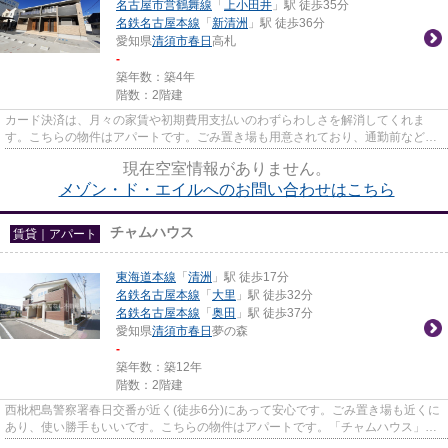
名古屋市営鶴舞線
「
上小田井
」駅 徒歩35分
名鉄名古屋本線
「
新清洲
」駅 徒歩36分
愛知県
清須市
春日
高札
-
築年数：築4年
階数：2階建
カード決済は、月々の家賃や初期費用支払いのわずらわしさを解消してくれま
す。こちらの物件はアパートです。ごみ置き場も用意されており、通勤前などに
ごみ捨て可能です。当社イチオ...
現在空室情報がありません。
メゾン・ド・エイルへのお問い合わせはこちら
チャムハウス
賃貸｜アパート
東海道本線
「
清洲
」駅 徒歩17分
名鉄名古屋本線
「
大里
」駅 徒歩32分
名鉄名古屋本線
「
奥田
」駅 徒歩37分
愛知県
清須市
春日
夢の森
-
築年数：築12年
階数：2階建
西枇杷島警察署春日交番が近く(徒歩6分)にあって安心です。ごみ置き場も近くに
あり、使い勝手もいいです。こちらの物件はアパートです。「チャムハウス」の
ここがイチオシ。清須市で賃...