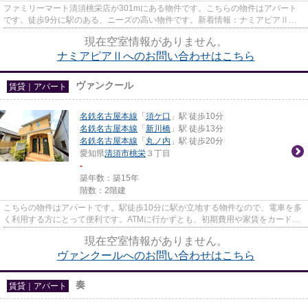
ファミリーマート清須桃栄店が301mにある物件です。こちらの物件はアパート
です。徒歩9分に駅のある、ニーズの高い物件です。新着情報：ナミアピアⅡの
空室情報ならコチラ。なご家おも...
現在空室情報がありません。
ナミアピアⅡへのお問い合わせはこちら
ヴァンクール
賃貸｜アパート
名鉄名古屋本線
「
須ケ口
」駅 徒歩10分
名鉄名古屋本線
「
新川橋
」駅 徒歩13分
名鉄名古屋本線
「
丸ノ内
」駅 徒歩20分
愛知県
清須市
桃栄
３丁目
-
築年数：築15年
階数：2階建
こちらの物件はアパートです。駅徒歩10分に駅が立地する物件なので、電車を多
く利用する方にとって便利です。ATMに行かずとも、初期費用や家賃をカードで
決済できます。こだわりポイン...
現在空室情報がありません。
ヴァンクールへのお問い合わせはこちら
奏
賃貸｜アパート