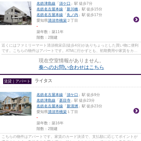
名鉄津島線
「
須ケ口
」駅 徒歩7分
名鉄名古屋本線
「
新川橋
」駅 徒歩15分
名鉄名古屋本線
「
丸ノ内
」駅 徒歩17分
愛知県
清須市
桃栄
２丁目
-
築年数：築11年
階数：2階建
近くにはファミリーマート清須桃栄店(徒歩4分)がありちょっとした買い物に便利
です。こちらの物件はアパートです。ATMに行かずとも、初期費用や家賃をカー
ドで決済できます。当社イチ...
現在空室情報がありません。
奏へのお問い合わせはこちら
ライタス
賃貸｜アパート
名鉄名古屋本線
「
須ケ口
」駅 徒歩9分
名鉄津島線
「
甚目寺
」駅 徒歩23分
名鉄名古屋本線
「
新清洲
」駅 徒歩23分
愛知県
清須市
桃栄
１丁目
-
築年数：築16年
階数：2階建
こちらの物件はアパートです。家賃のカード決済で、支払額に応じてポイントが