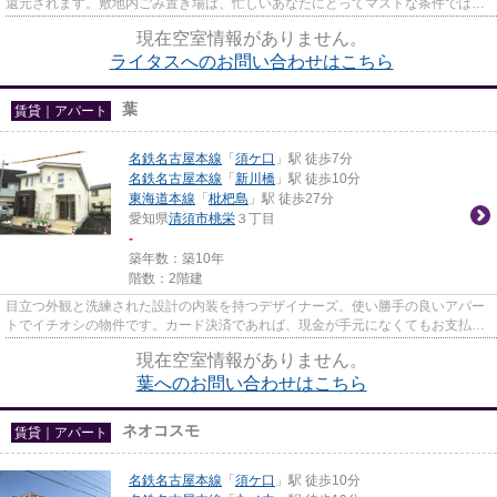
還元されます。敷地内ごみ置き場は、忙しいあなたにとってマストな条件ではな
いでしょうか。「ライタス」...
現在空室情報がありません。
ライタスへのお問い合わせはこちら
葉
賃貸｜アパート
名鉄名古屋本線
「
須ケ口
」駅 徒歩7分
名鉄名古屋本線
「
新川橋
」駅 徒歩10分
東海道本線
「
枇杷島
」駅 徒歩27分
愛知県
清須市
桃栄
３丁目
-
築年数：築10年
階数：2階建
目立つ外観と洗練された設計の内装を持つデザイナーズ。使い勝手の良いアパー
トでイチオシの物件です。カード決済であれば、現金が手元になくてもお支払い
できます。多くの方からご好...
現在空室情報がありません。
葉へのお問い合わせはこちら
ネオコスモ
賃貸｜アパート
名鉄名古屋本線
「
須ケ口
」駅 徒歩10分