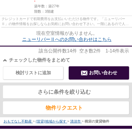
-
築年数：築27年
階数：3階建
クレジットカードで初期費用をお支払いいただける物件です。「ニューリバー
Ⅱ」の物件情報をお探しならお気軽にお問い合わせ下さい。一階にあるので人の
目は気になってしまうかもしれま...
現在空室情報がありません。
ニューリバーⅡへのお問い合わせはこちら
該当公開件数
14
件 空き数
2
件
1-14
件表示
チェックした物件をまとめて
検討リストに追加
お問い合わせ
さらに条件を絞り込む
物件リクエスト
おもてなし不動産
>
(賃貸)地域から探す
>
清須市
>
桃栄の賃貸物件