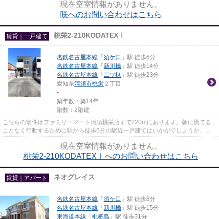
現在空室情報がありません。
咲へのお問い合わせはこちら
桃栄2-210KODATEXⅠ
賃貸｜一戸建て
名鉄名古屋本線
「
須ケ口
」駅 徒歩6分
名鉄名古屋本線
「
新川橋
」駅 徒歩14分
名鉄名古屋本線
「
二ツ杁
」駅 徒歩23分
愛知県
清須市
桃栄
２丁目
-
築年数：築14年
階数：2階建
こちらの物件はファミリーマート清須桃栄店まで220mにあります。朝に慌てる
ことなく行動するために駅から徒歩6分の駅近一戸建てはいかがでしょうか。
広々とした間取りが魅力的な、開放...
現在空室情報がありません。
桃栄2-210KODATEXⅠへのお問い合わせはこちら
ネオグレイス
賃貸｜アパート
名鉄名古屋本線
「
須ケ口
」駅 徒歩8分
名鉄名古屋本線
「
新川橋
」駅 徒歩15分
東海道本線
「
枇杷島
」駅 徒歩31分