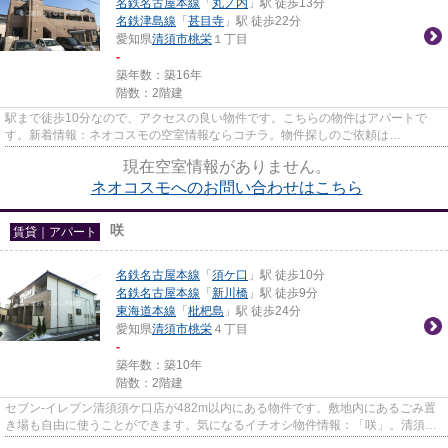
名鉄名古屋本線
「
丸ノ内
」駅 徒歩13分
名鉄津島線
「
甚目寺
」駅 徒歩22分
愛知県
清須市
桃栄
１丁目
-
築年数：築16年
階数：2階建
駅まで徒歩10分なので、アクセスの良い物件です。こちらの物件はアパートで
す。新着情報：ネオコスモの空室情報ならコチラ。物件探しのご依頼は
0525088245またはinfo@ngy-omotenashi.c...
現在空室情報がありません。
ネオコスモへのお問い合わせはこちら
咲
賃貸｜アパート
名鉄名古屋本線
「
須ケ口
」駅 徒歩10分
名鉄名古屋本線
「
新川橋
」駅 徒歩9分
東海道本線
「
枇杷島
」駅 徒歩24分
愛知県
清須市
桃栄
４丁目
-
築年数：築10年
階数：2階建
セブン-イレブン清須須ケ口店が482m以内にある物件です。敷地内にあるごみ置
き場も自由に使うことができます。気になるイチオシ物件情報：「咲」。清須市
に関する事なら、地域密着のな...