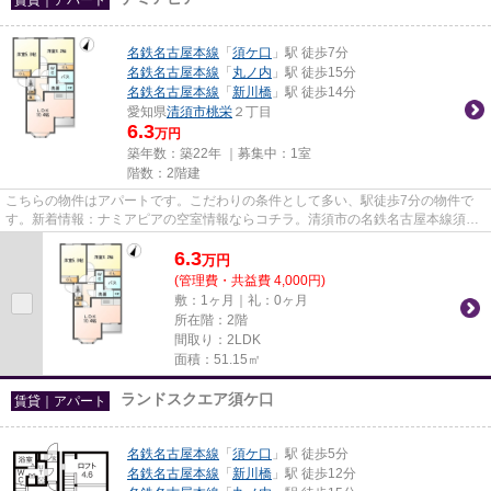
名鉄名古屋本線
「
須ケ口
」駅 徒歩7分
名鉄名古屋本線
「
丸ノ内
」駅 徒歩15分
名鉄名古屋本線
「
新川橋
」駅 徒歩14分
愛知県
清須市
桃栄
２丁目
6.3
万円
築年数：築22年 ｜募集中：
1室
階数：2階建
こちらの物件はアパートです。こだわりの条件として多い、駅徒歩7分の物件で
す。新着情報：ナミアピアの空室情報ならコチラ。清須市の名鉄名古屋本線須ケ
口エリアで物件探しなら、種類...
6.3
万
円
(管理費・共益費 4,000円)
敷：1ヶ月｜礼：0ヶ月
所在階：2階
間取り：2LDK
面積：51.15㎡
ランドスクエア須ケ口
賃貸｜アパート
名鉄名古屋本線
「
須ケ口
」駅 徒歩5分
名鉄名古屋本線
「
新川橋
」駅 徒歩12分