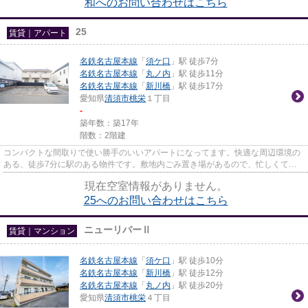
和へのお問い合わせはこちら
25
賃貸｜アパート
名鉄名古屋本線
「
須ケ口
」駅 徒歩7分
名鉄名古屋本線
「
丸ノ内
」駅 徒歩11分
名鉄名古屋本線
「
新川橋
」駅 徒歩17分
愛知県
清須市
桃栄
１丁目
-
築年数：築17年
階数：2階建
コンパクトな間取りで使い勝手のいいアパートになってます。快適な周辺環境の
ある、徒歩7分に駅のある物件です。敷地内ごみ置き場があるので、忙しくてゴ
ミを出す時間がないという方も...
現在空室情報がありません。
25へのお問い合わせはこちら
ニューリバーⅡ
賃貸｜マンション
名鉄名古屋本線
「
須ケ口
」駅 徒歩10分
名鉄名古屋本線
「
新川橋
」駅 徒歩12分
名鉄名古屋本線
「
丸ノ内
」駅 徒歩20分
愛知県
清須市
桃栄
４丁目