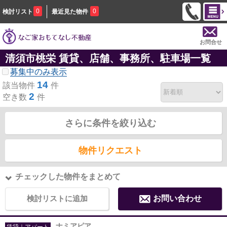
0
0
検討リスト
最近見た物件
お問合せ
清須市桃栄 賃貸、店舗、事務所、駐車場一覧
募集中のみ表示
14
該当物件
件
2
空き数
件
さらに条件を絞り込む
物件リクエスト
チェックした物件をまとめて
検討リストに追加
お問い合わせ
ナミアピア
賃貸｜アパート