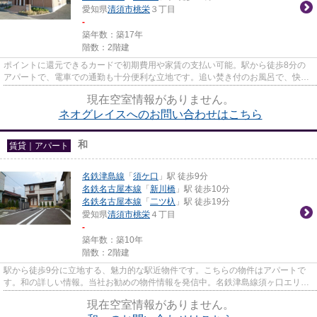
愛知県
清須市
桃栄
３丁目
-
築年数：築17年
階数：2階建
ポイントに還元できるカードで初期費用や家賃の支払い可能。駅から徒歩8分の
アパートで、電車での通勤も十分便利な立地です。追い焚き付のお風呂で、快適
なバスタイムを楽しめます。ぜ...
現在空室情報がありません。
ネオグレイスへのお問い合わせはこちら
和
賃貸｜アパート
名鉄津島線
「
須ケ口
」駅 徒歩9分
名鉄名古屋本線
「
新川橋
」駅 徒歩10分
名鉄名古屋本線
「
二ツ杁
」駅 徒歩19分
愛知県
清須市
桃栄
４丁目
-
築年数：築10年
階数：2階建
駅から徒歩9分に立地する、魅力的な駅近物件です。こちらの物件はアパートで
す。和の詳しい情報。当社お勧めの物件情報を発信中。名鉄津島線須ヶ口エリア
の物件の事ならなご家おもてな...
現在空室情報がありません。