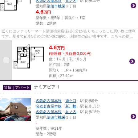
名鉄名古屋本線
「
丸ノ内
」駅 徒歩15分
愛知県
清須市
桃栄
３丁目
4.6
万円
築年数：築5年 ｜募集中：
1室
階数：2階建
近くにはファミリーマート清須桃栄店(徒歩1分)がありちょっとした買い物に便利
です。駅まで徒歩5分の立地が魅力的な、利便性の高い物件です。こちらの物件
はアパートです。「ランドス...
4.6
万
円
(管理費・共益費 3,000円)
敷：1ヶ月｜礼：0ヶ月
所在階：2階
間取り：1R＋1S(納戸)
面積：27.49㎡
ナミアピアⅡ
賃貸｜アパート
名鉄名古屋本線
「
須ケ口
」駅 徒歩9分
名鉄名古屋本線
「
新川橋
」駅 徒歩13分
名鉄名古屋本線
「
丸ノ内
」駅 徒歩18分
愛知県
清須市
桃栄
３丁目
-
築年数：築21年
階数：2階建