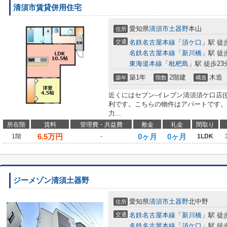
清須市賃貸併用住宅
愛知県
清須市
土器野
本山
住所
交通
名鉄名古屋本線
「
須ケ口
」駅 徒
名鉄名古屋本線
「
新川橋
」駅 徒
東海道本線
「
枇杷島
」駅 徒歩23
築1年
2階建
木造
築年
階数
構造
近くにはセブン-イレブン清須須ケ口店(
利です。こちらの物件はアパートです。
力...
所在階
賃料
管理費・共益費
敷金
礼金
間取り
6.5
万円
0ヶ月
0ヶ月
1階
-
1LDK
ジーメゾン清須土器野
愛知県
清須市
土器野
北中野
住所
交通
名鉄名古屋本線
「
新川橋
」駅 徒
名鉄名古屋本線
「
須ケ口
」駅 徒