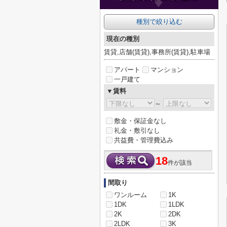
種別で絞り込む
現在の種別
賃貸,店舗(賃貸),事務所(賃貸),駐車場
アパート
マンション
一戸建て
▼賃料
～
敷金・保証金なし
礼金・敷引なし
共益費・管理費込み
18
件が該当
間取り
ワンルーム
1K
1DK
1LDK
2K
2DK
2LDK
3K