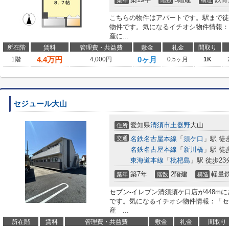
築年
階数
構造
こちらの物件はアパートです。駅まで徒
物件です。気になるイチオシ物件情報：
産に...
所在階
賃料
管理費・共益費
敷金
礼金
間取り
4.4
万円
0ヶ月
1階
4,000円
0.5ヶ月
1K
セジュール大山
愛知県
清須市
土器野
大山
住所
交通
名鉄名古屋本線
「
須ケ口
」駅 徒
名鉄名古屋本線
「
新川橋
」駅 徒
東海道本線
「
枇杷島
」駅 徒歩23
築7年
2階建
軽量
築年
階数
構造
セブン-イレブン清須須ケ口店が448m
です。気になるイチオシ物件情報：「セ
産 ...
所在階
賃料
管理費・共益費
敷金
礼金
間取り