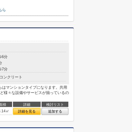
ちら
歩6分
分
歩7分
コンクリート
らはマンションタイプになります。共用
ど様々な設備やサービスが揃っているの
面積
詳細
検討リスト
4.14㎡
詳細を見る
追加する