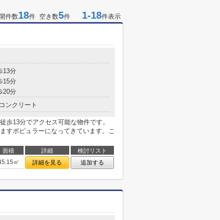
18
5
1-18
開件数
件 空き数
件
件表示
歩13分
歩15分
歩20分
コンクリート
徒歩13分でアクセス可能な物件です。
ますポピュラーになってきています。こ
面積
詳細
検討リスト
45.15㎡
詳細を見る
追加する