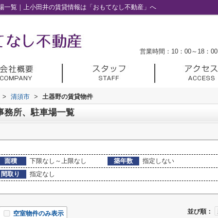
場一覧｜上小田井の賃貸情報は「おもてなし不動産」へ
営業時間：10：00～18：00
>
清須市
>
土器野の賃貸物件
事務所、駐車場一覧
面積
下限なし～上限なし
築年数
指定しない
間取り
指定なし
並び順：
空室物件のみ表示