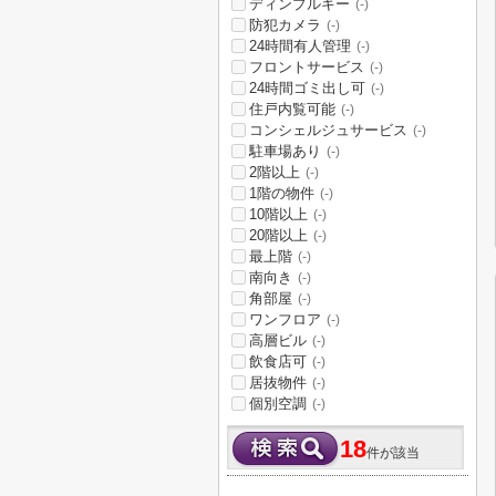
ディンプルキー
(-)
防犯カメラ
(-)
24時間有人管理
(-)
フロントサービス
(-)
24時間ゴミ出し可
(-)
住戸内覧可能
(-)
コンシェルジュサービス
(-)
駐車場あり
(-)
2階以上
(-)
1階の物件
(-)
10階以上
(-)
20階以上
(-)
最上階
(-)
南向き
(-)
角部屋
(-)
ワンフロア
(-)
高層ビル
(-)
飲食店可
(-)
居抜物件
(-)
個別空調
(-)
18
件が該当