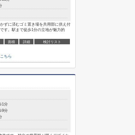
分
かずに済むゴミ置き場を共用部に供え付
です。駅まで徒歩1分の立地が魅力的
面積
詳細
検討リスト
こちら
歩1分
歩9分
分