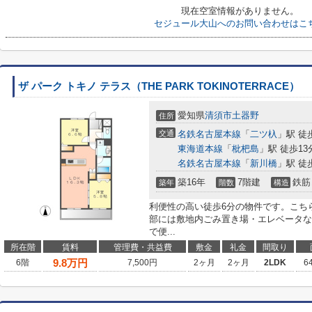
現在空室情報がありません。
セジュール大山へのお問い合わせはこ
ザ パーク トキノ テラス（THE PARK TOKINOTERRACE）
愛知県
清須市
土器野
住所
交通
名鉄名古屋本線
「
二ツ杁
」駅 徒
東海道本線
「
枇杷島
」駅 徒歩13
名鉄名古屋本線
「
新川橋
」駅 徒
築16年
7階建
鉄筋
築年
階数
構造
利便性の高い徒歩6分の物件です。こち
部には敷地内ごみ置き場・エレベータな
で便...
所在階
賃料
管理費・共益費
敷金
礼金
間取り
9.8
万円
6階
7,500円
2ヶ月
2ヶ月
2LDK
6