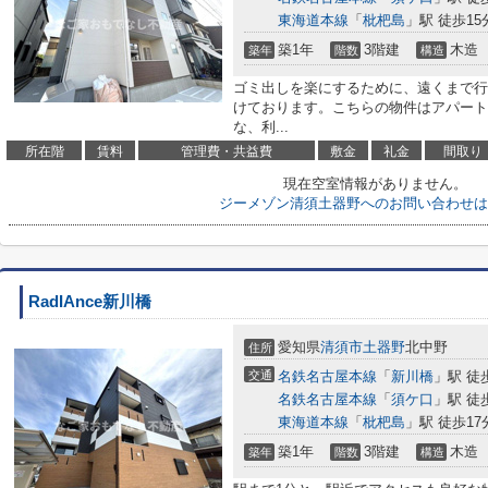
東海道本線
「
枇杷島
」駅 徒歩15
築1年
3階建
木造
築年
階数
構造
ゴミ出しを楽にするために、遠くまで行
けております。こちらの物件はアパート
な、利...
所在階
賃料
管理費・共益費
敷金
礼金
間取り
現在空室情報がありません。
ジーメゾン清須土器野へのお問い合わせは
RadIAnce新川橋
愛知県
清須市
土器野
北中野
住所
交通
名鉄名古屋本線
「
新川橋
」駅 徒
名鉄名古屋本線
「
須ケ口
」駅 徒
東海道本線
「
枇杷島
」駅 徒歩17
築1年
3階建
木造
築年
階数
構造