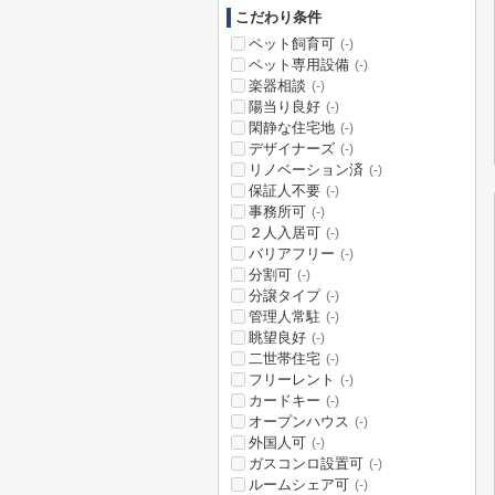
こだわり条件
ペット飼育可
(-)
ペット専用設備
(-)
楽器相談
(-)
陽当り良好
(-)
閑静な住宅地
(-)
デザイナーズ
(-)
リノベーション済
(-)
保証人不要
(-)
事務所可
(-)
２人入居可
(-)
バリアフリー
(-)
分割可
(-)
分譲タイプ
(-)
管理人常駐
(-)
眺望良好
(-)
二世帯住宅
(-)
フリーレント
(-)
カードキー
(-)
オープンハウス
(-)
外国人可
(-)
ガスコンロ設置可
(-)
ルームシェア可
(-)