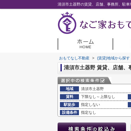
清須市土器野の賃貸、店舗、事務所、駐車
おもてなし不動産
>
(賃貸)地域から探す
清須市土器野 賃貸、店舗、
地域
清須市土器野
賃料
下限なし～上限なし
駅徒歩
指定しない
設備条件
指定なし