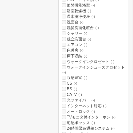
追焚機能浴室
(-)
浴室乾燥機
(-)
温水洗浄便座
(-)
洗面台
(-)
洗髪洗面化粧台
(-)
シャワー
(-)
独立洗面台
(-)
エアコン
(-)
床暖房
(-)
床下収納
(-)
ウォークインクロゼット
(-)
ウォークインシューズクロゼット
(-)
収納豊富
(-)
CS
(-)
BS
(-)
CATV
(-)
光ファイバー
(-)
インターネット対応
(-)
オートロック
(-)
TVモニタ付インターホン
(-)
宅配ボックス
(-)
24時間緊急通報システム
(-)