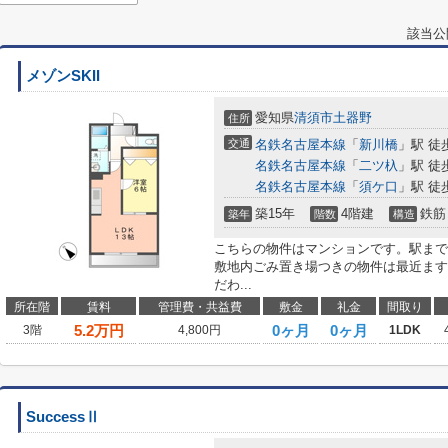
該当公
メゾンSKII
愛知県
清須市
土器野
住所
交通
名鉄名古屋本線
「
新川橋
」駅 徒
名鉄名古屋本線
「
二ツ杁
」駅 徒
名鉄名古屋本線
「
須ケ口
」駅 徒
築15年
4階建
鉄筋
築年
階数
構造
こちらの物件はマンションです。駅まで
敷地内ごみ置き場つきの物件は最近ます
だわ...
所在階
賃料
管理費・共益費
敷金
礼金
間取り
5.2
万円
0ヶ月
0ヶ月
3階
4,800円
1LDK
SuccessⅡ