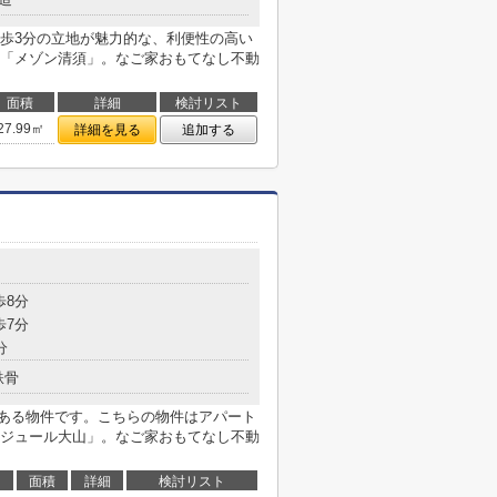
歩3分の立地が魅力的な、利便性の高い
「メゾン清須」。なご家おもてなし不動
面積
詳細
検討リスト
27.99㎡
詳細を見る
追加する
歩8分
歩7分
分
鉄骨
にある物件です。こちらの物件はアパート
ジュール大山」。なご家おもてなし不動
面積
詳細
検討リスト