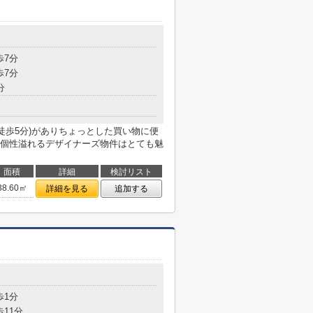
歩7分
歩7分
分
徒歩5分)がありちょっとした買い物に便
個性溢れるデザイナーズ物件はとても魅
面積
詳細
検討リスト
38.60㎡
詳細を見る
追加する
歩1分
歩11分