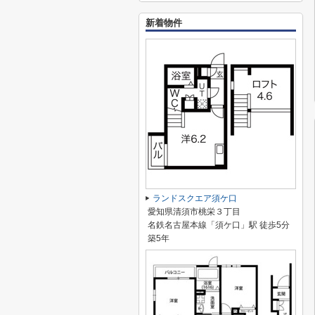
新着物件
ランドスクエア須ケ口
愛知県清須市桃栄３丁目
名鉄名古屋本線「須ケ口」駅 徒歩5分
築5年