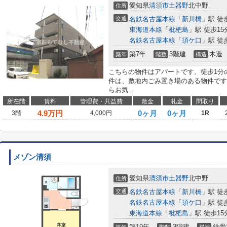
愛知県
清須市
土器野
北中野
住所
交通
名鉄名古屋本線
「
新川橋
」駅 徒
東海道本線
「
枇杷島
」駅 徒歩15
名鉄名古屋本線
「
須ケ口
」駅 徒
築7年
3階建
木造
築年
階数
構造
こちらの物件はアパートです。徒歩1分
件は、敷地内ごみ置き場のある物件です。
らお気...
所在階
賃料
管理費・共益費
敷金
礼金
間取り
4.9
万円
0ヶ月
0ヶ月
3階
4,000円
1R
メゾン清須
愛知県
清須市
土器野
北中野
住所
交通
名鉄名古屋本線
「
新川橋
」駅 徒
名鉄名古屋本線
「
須ケ口
」駅 徒
東海道本線
「
枇杷島
」駅 徒歩15
築19年
3階建
鉄骨