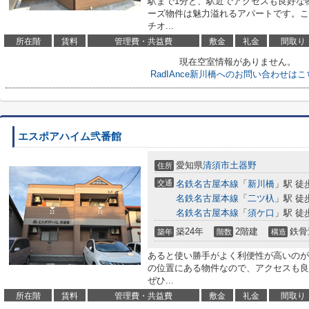
駅まで1分と、駅近でアクセスも良好な
ーズ物件は魅力溢れるアパートです。こ
チオ...
所在階
賃料
管理費・共益費
敷金
礼金
間取り
現在空室情報がありません。
RadIAnce新川橋へのお問い合わせは
エスポアハイム弐番館
愛知県
清須市
土器野
住所
交通
名鉄名古屋本線
「
新川橋
」駅 徒
名鉄名古屋本線
「
二ツ杁
」駅 徒
名鉄名古屋本線
「
須ケ口
」駅 徒
築24年
2階建
鉄骨
築年
階数
構造
あると使い勝手がよく利便性が高いのが
の位置にある物件なので、アクセスも良
ぜひ...
所在階
賃料
管理費・共益費
敷金
礼金
間取り