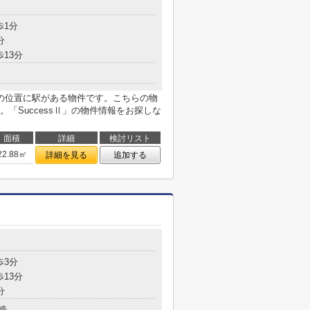
歩1分
分
歩13分
の位置に駅がある物件です。こちらの物
「SuccessⅡ」の物件情報をお探しな
面積
詳細
検討リスト
22.88㎡
詳細を見る
追加する
歩3分
歩13分
分
造