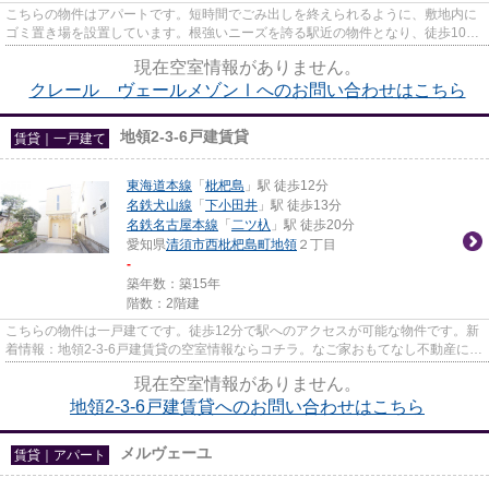
こちらの物件はアパートです。短時間でごみ出しを終えられるように、敷地内に
ゴミ置き場を設置しています。根強いニーズを誇る駅近の物件となり、徒歩10分
に駅があります。こだわりポ...
現在空室情報がありません。
クレール ヴェールメゾンⅠへのお問い合わせはこちら
地領2-3-6戸建賃貸
賃貸｜一戸建て
東海道本線
「
枇杷島
」駅 徒歩12分
名鉄犬山線
「
下小田井
」駅 徒歩13分
名鉄名古屋本線
「
二ツ杁
」駅 徒歩20分
愛知県
清須市
西枇杷島町地領
２丁目
-
築年数：築15年
階数：2階建
こちらの物件は一戸建てです。徒歩12分で駅へのアクセスが可能な物件です。新
着情報：地領2-3-6戸建賃貸の空室情報ならコチラ。なご家おもてなし不動産には
清須市エリアの物件情報が豊...
現在空室情報がありません。
地領2-3-6戸建賃貸へのお問い合わせはこちら
メルヴェーユ
賃貸｜アパート