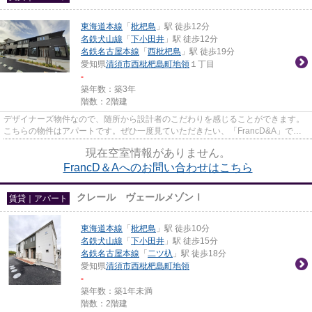
東海道本線
「
枇杷島
」駅 徒歩12分
名鉄犬山線
「
下小田井
」駅 徒歩12分
名鉄名古屋本線
「
西枇杷島
」駅 徒歩19分
愛知県
清須市
西枇杷島町地領
１丁目
-
築年数：築3年
階数：2階建
デザイナーズ物件なので、随所から設計者のこだわりを感じることができます。
こちらの物件はアパートです。ぜひ一度見ていただきたい、「FrancD&A」で
す。なご家おもてなし不動産...
現在空室情報がありません。
FrancD＆Aへのお問い合わせはこちら
クレール ヴェールメゾンⅠ
賃貸｜アパート
東海道本線
「
枇杷島
」駅 徒歩10分
名鉄犬山線
「
下小田井
」駅 徒歩15分
名鉄名古屋本線
「
二ツ杁
」駅 徒歩18分
愛知県
清須市
西枇杷島町地領
-
築年数：築1年未満
階数：2階建