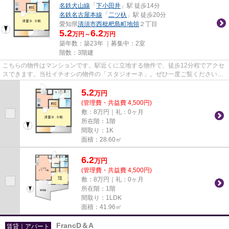
名鉄犬山線
「
下小田井
」駅 徒歩14分
名鉄名古屋本線
「
二ツ杁
」駅 徒歩20分
愛知県
清須市
西枇杷島町地領
２丁目
5.2
6.2
万円～
万円
築年数：築23年 ｜募集中：
2室
階数：3階建
こちらの物件はマンションです。駅近くに立地する物件で、徒歩12分程でアクセ
スできます。当社イチオシの物件の「スタジオーネ」。ぜひ一度ご覧ください。
0525088245またはinfo@ngy-om...
5.2
万
円
(管理費・共益費 4,500円)
敷：8万円｜礼：0ヶ月
所在階：1階
間取り：1K
面積：28.60㎡
6.2
万
円
(管理費・共益費 4,500円)
敷：8万円｜礼：0ヶ月
所在階：1階
間取り：1LDK
面積：41.96㎡
FrancD＆A
賃貸｜アパート