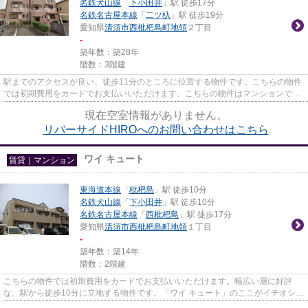
名鉄犬山線
「
下小田井
」駅 徒歩17分
名鉄名古屋本線
「
二ツ杁
」駅 徒歩19分
愛知県
清須市
西枇杷島町地領
２丁目
-
築年数：築28年
階数：3階建
駅までのアクセスが良い、徒歩11分のところに位置する物件です。こちらの物件
では初期費用をカードでお支払いいただけます。こちらの物件はマンションで
す。多くの方からご好評頂いて...
現在空室情報がありません。
リバーサイドHIROへのお問い合わせはこちら
ワイ キュート
賃貸｜マンション
東海道本線
「
枇杷島
」駅 徒歩10分
名鉄犬山線
「
下小田井
」駅 徒歩10分
名鉄名古屋本線
「
西枇杷島
」駅 徒歩17分
愛知県
清須市
西枇杷島町地領
１丁目
-
築年数：築14年
階数：2階建
こちらの物件では初期費用をカードでお支払いいただけます。幅広い層に好評
な、駅から徒歩10分に立地する物件です。「ワイ キュート」のここがイチオシ。
清須市の東海道本線枇杷島周辺...