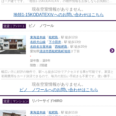
は一戸建てです。「地領1-15KODATEXⅣ」の物件情報をお探しならお気軽にお
問い合わせ下さい。当社には東海...
現在空室情報がありません。
地領1-15KODATEXⅣへのお問い合わせはこちら
ピノ ノワール
賃貸｜アパート
東海道本線
「
枇杷島
」駅 徒歩12分
名鉄犬山線
「
下小田井
」駅 徒歩13分
名鉄名古屋本線
「
西枇杷島
」駅 徒歩20分
愛知県
清須市
西枇杷島町地領
２丁目
-
築年数：築8年
階数：2階建
幅広い方に好評の物件で、駅へも徒歩12分でアクセスする事が可能です。家賃と
初期費用をカード決済できるので、毎月の支払い手続きも不要です。使い勝手の
いいコンパクトな間取りが特...
現在空室情報がありません。
ピノ ノワールへのお問い合わせはこちら
リバーサイドHIRO
賃貸｜マンション
東海道本線
「
枇杷島
」駅 徒歩11分