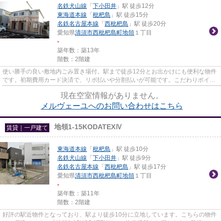
名鉄犬山線
「
下小田井
」駅 徒歩12分
東海道本線
「
枇杷島
」駅 徒歩15分
名鉄名古屋本線
「
西枇杷島
」駅 徒歩20分
愛知県
清須市
西枇杷島町地領
１丁目
-
築年数：築13年
階数：2階建
使い勝手の良い敷地内ごみ置き場付。駅まで徒歩12分とお出かけにも便利な物件
です。初期費用カード決済で、リボ払いや分割払いが可能です。こだわりポイン
ト満載のメルヴェーユ。なご...
現在空室情報がありません。
メルヴェーユへのお問い合わせはこちら
地領1-15KODATEXⅣ
賃貸｜一戸建て
東海道本線
「
枇杷島
」駅 徒歩10分
名鉄犬山線
「
下小田井
」駅 徒歩9分
名鉄名古屋本線
「
西枇杷島
」駅 徒歩17分
愛知県
清須市
西枇杷島町地領
１丁目
-
築年数：築11年
階数：2階建
好評の駅近物件となっており、駅より徒歩10分に立地しています。こちらの物件