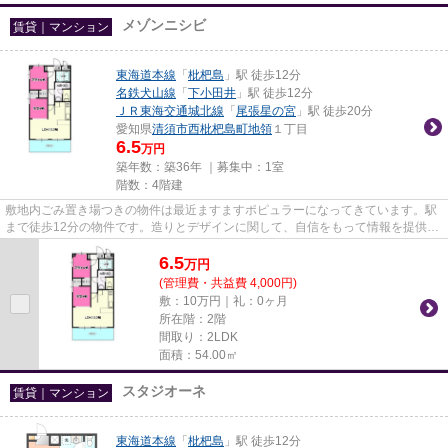
メゾンニシビ
賃貸｜マンション
東海道本線
「
枇杷島
」駅 徒歩12分
名鉄犬山線
「
下小田井
」駅 徒歩12分
ＪＲ東海交通城北線
「
尾張星の宮
」駅 徒歩20分
愛知県
清須市
西枇杷島町地領
１丁目
6.5
万円
築年数：築36年 ｜募集中：
1室
階数：4階建
敷地内ごみ置き場つきの物件は最近ますますポピュラーになってきています。駅
まで徒歩12分の物件です。造りとデザインに関して、自信をもって情報を提供で
きるマンションです。ぜひ一...
6.5
万
円
(管理費・共益費 4,000円)
敷：10万円｜礼：0ヶ月
所在階：2階
間取り：2LDK
面積：54.00㎡
スタジオーネ
賃貸｜マンション
東海道本線
「
枇杷島
」駅 徒歩12分