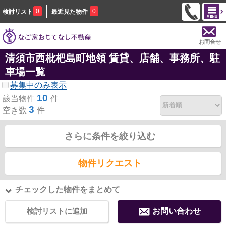
0
0
検討リスト
最近見た物件
お問合せ
清須市西枇杷島町地領 賃貸、店舗、事務所、駐
車場一覧
募集中のみ表示
10
該当物件
件
3
空き数
件
さらに条件を絞り込む
物件リクエスト
チェックした物件をまとめて
検討リストに追加
お問い合わせ