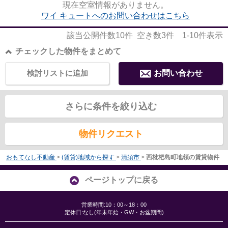
現在空室情報がありません。
ワイ キュートへのお問い合わせはこちら
該当公開件数
10
件 空き数
3
件
1-10
件表示
チェックした物件をまとめて
検討リストに追加
お問い合わせ
さらに条件を絞り込む
物件リクエスト
おもてなし不動産
>
(賃貸)地域から探す
>
清須市
>
西枇杷島町地領の賃貸物件
ページトップに戻る
営業時間:10：00～18：00
定休日:なし(年末年始・GW・お盆期間)