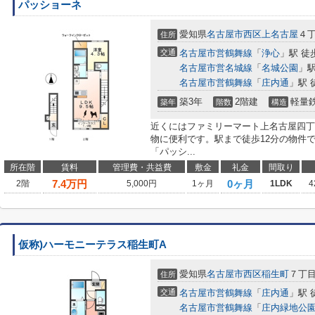
パッショーネ
愛知県
名古屋市西区
上名古屋
４
住所
交通
名古屋市営鶴舞線
「
浄心
」駅 徒
名古屋市営名城線
「
名城公園
」駅
名古屋市営鶴舞線
「
庄内通
」駅 
築3年
2階建
軽量
築年
階数
構造
近くにはファミリーマート上名古屋四丁
物に便利です。駅まで徒歩12分の物件
「パッシ...
所在階
賃料
管理費・共益費
敷金
礼金
間取り
7.4
万円
0ヶ月
2階
5,000円
1ヶ月
1LDK
4
仮称)ハーモニーテラス稲生町A
愛知県
名古屋市西区
稲生町
７丁
住所
交通
名古屋市営鶴舞線
「
庄内通
」駅 
名古屋市営鶴舞線
「
庄内緑地公