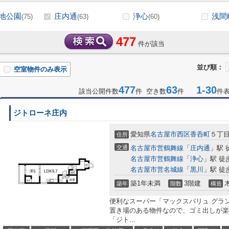
地公園
庄内通
浄心
浅間
(75)
(63)
(60)
477
件が該当
並び順：
空室物件のみ表示
477
63
1-30
該当公開件数
件 空き数
件
件
ジトローネ庄内
愛知県
名古屋市西区
香呑町
５丁
住所
交通
名古屋市営鶴舞線
「
庄内通
」駅 
名古屋市営鶴舞線
「
浄心
」駅 徒
名古屋市営名城線
「
黒川
」駅 徒
築1年未満
3階建
築年
階数
構造
便利なスーパー「マックスバリュ グラン
置き場のある物件なので、ゴミ出しが楽
「ジト...