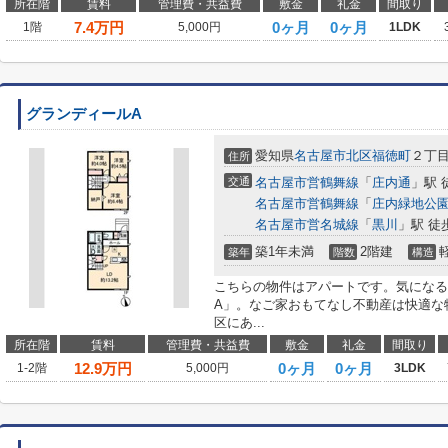
所在階
賃料
管理費・共益費
敷金
礼金
間取り
7.4
万円
0ヶ月
0ヶ月
1階
5,000円
1LDK
グランディールA
愛知県
名古屋市北区
福徳町
２丁
住所
交通
名古屋市営鶴舞線
「
庄内通
」駅 
名古屋市営鶴舞線
「
庄内緑地公
名古屋市営名城線
「
黒川
」駅 徒
築1年未満
2階建
築年
階数
構造
こちらの物件はアパートです。気になる
A」。なご家おもてなし不動産は快適な
区にあ...
所在階
賃料
管理費・共益費
敷金
礼金
間取り
12.9
万円
0ヶ月
0ヶ月
1-2階
5,000円
3LDK