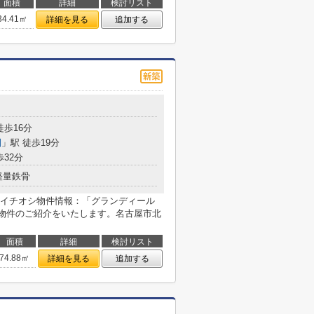
面積
詳細
検討リスト
34.41㎡
詳細を見る
追加する
目
徒歩16分
園
」駅 徒歩19分
歩32分
軽量鉄骨
イチオシ物件情報：「グランディール
物件のご紹介をいたします。名古屋市北
面積
詳細
検討リスト
74.88㎡
詳細を見る
追加する