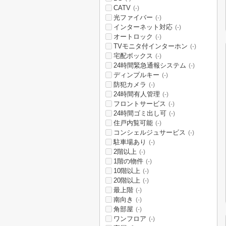
CATV
(-)
光ファイバー
(-)
インターネット対応
(-)
オートロック
(-)
TVモニタ付インターホン
(-)
宅配ボックス
(-)
24時間緊急通報システム
(-)
ディンプルキー
(-)
防犯カメラ
(-)
24時間有人管理
(-)
フロントサービス
(-)
24時間ゴミ出し可
(-)
住戸内覧可能
(-)
コンシェルジュサービス
(-)
駐車場あり
(-)
2階以上
(-)
1階の物件
(-)
10階以上
(-)
20階以上
(-)
最上階
(-)
南向き
(-)
角部屋
(-)
ワンフロア
(-)