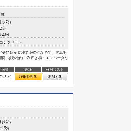
丁目
徒歩7分
2分
歩23分
コンクリート
7分に駅が立地する物件なので、電車を
部には敷地内ごみ置き場・エレベータな
面積
詳細
検討リスト
24.01㎡
詳細を見る
追加する
目
徒歩4分
歩15分