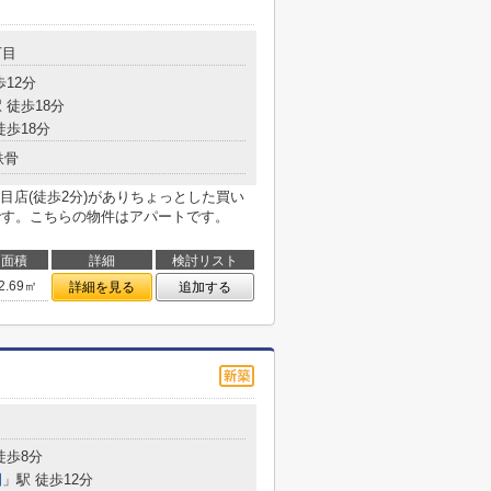
丁目
歩12分
 徒歩18分
徒歩18分
鉄骨
目店(徒歩2分)がありちょっとした買い
です。こちらの物件はアパートです。
面積
詳細
検討リスト
2.69㎡
詳細を見る
追加する
目
徒歩8分
園
」駅 徒歩12分