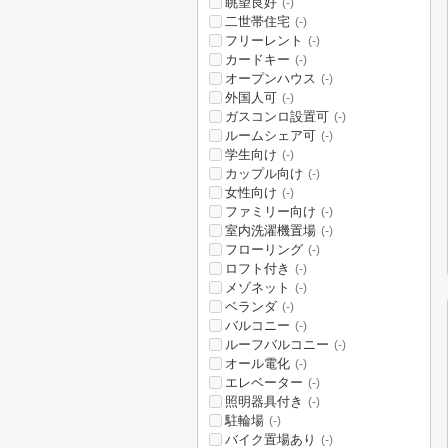
眺望良好
(-)
二世帯住宅
(-)
フリーレント
(-)
カードキー
(-)
オープンハウス
(-)
外国人可
(-)
ガスコンロ設置可
(-)
ルームシェア可
(-)
学生向け
(-)
カップル向け
(-)
女性向け
(-)
ファミリー向け
(-)
室内洗濯機置場
(-)
フローリング
(-)
ロフト付き
(-)
メゾネット
(-)
ベランダ
(-)
バルコニー
(-)
ルーフバルコニー
(-)
オール電化
(-)
エレベーター
(-)
照明器具付き
(-)
駐輪場
(-)
バイク置場あり
(-)