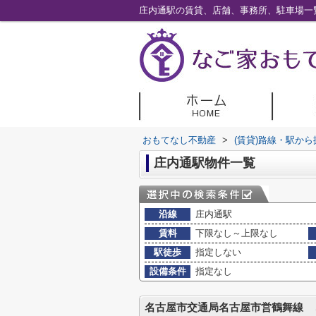
庄内通駅の賃貸、店舗、事務所、駐車場一
おもてなし不動産
>
(賃貸)路線・駅から
庄内通駅物件一覧
沿線
庄内通駅
賃料
下限なし～上限なし
駅徒歩
指定しない
設備条件
指定なし
名古屋市交通局名古屋市営鶴舞線