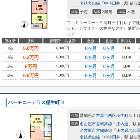
名鉄犬山線
「
中小田井
」駅 徒歩2
予定
3階建
木造
築年
階数
構造
ファミリーマート江向町三丁目店まで徒
ント。デザイナーズ物件なので、随所か
ます...
所在階
賃料
管理費・共益費
敷金
礼金
間取り
5.8
万円
0ヶ月
0ヶ月
1階
4,000円
1DK
6.3
万円
0ヶ月
0ヶ月
1階
4,000円
1LDK
6
万円
0ヶ月
0ヶ月
2階
4,000円
1DK
6.5
万円
0ヶ月
0ヶ月
2階
4,000円
1LDK
ハーモニーテラス稲生町Ⅲ
愛知県
名古屋市西区
稲生町
５丁
住所
交通
名古屋市営鶴舞線
「
庄内通
」駅 
名古屋市営鶴舞線
「
庄内緑地公
名鉄犬山線
「
中小田井
」駅 徒歩2