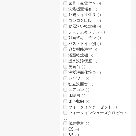
家具・家電付き
(-)
洗濯機置場有
(-)
外観タイル張り
(-)
コンロ２口以上
(-)
食器洗い乾燥機
(-)
システムキッチン
(-)
対面式キッチン
(-)
バス・トイレ別
(-)
追焚機能浴室
(-)
浴室乾燥機
(-)
温水洗浄便座
(-)
洗面台
(-)
洗髪洗面化粧台
(-)
シャワー
(-)
独立洗面台
(-)
エアコン
(-)
床暖房
(-)
床下収納
(-)
ウォークインクロゼット
(-)
ウォークインシューズクロゼット
(-)
収納豊富
(-)
CS
(-)
BS
(-)