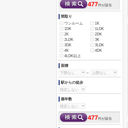
477
件が該当
間取り
ワンルーム
1K
1DK
1LDK
2K
2DK
2LDK
3K
3DK
3LDK
4K
4DK
4LDK以上
面積
～
駅からの徒歩
築年数
477
件が該当