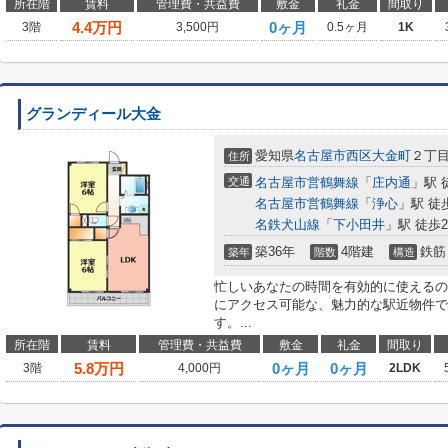
所在階
賃料
管理費・共益費
敷金
礼金
間取り
4.4
万円
0ヶ月
3階
3,500円
0.5ヶ月
1K
グランディール大金
愛知県
名古屋市西区
大金町
２丁
住所
交通
名古屋市営鶴舞線
「
庄内通
」駅 
名古屋市営鶴舞線
「
浄心
」駅 徒
名鉄犬山線
「
下小田井
」駅 徒歩2
築36年
4階建
鉄筋
築年
階数
構造
忙しいあなたの時間を有効的に使えるの
にアクセス可能な、魅力的な駅近物件で
す。...
所在階
賃料
管理費・共益費
敷金
礼金
間取り
5.8
万円
0ヶ月
0ヶ月
3階
4,000円
2LDK