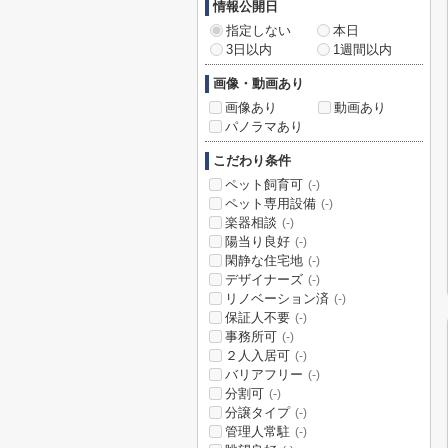
情報公開日
指定しない
本日
3日以内
1週間以内
画像・動画あり
画像あり
動画あり
パノラマあり
こだわり条件
ペット飼育可
(-)
ペット専用設備
(-)
楽器相談
(-)
陽当り良好
(-)
閑静な住宅地
(-)
デザイナーズ
(-)
リノベーション済
(-)
保証人不要
(-)
事務所可
(-)
２人入居可
(-)
バリアフリー
(-)
分割可
(-)
分譲タイプ
(-)
管理人常駐
(-)