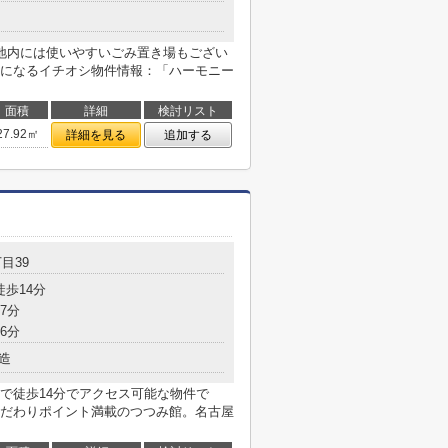
地内には使いやすいごみ置き場もござい
になるイチオシ物件情報：「ハーモニー
面積
詳細
検討リスト
27.92㎡
詳細を見る
追加する
目39
徒歩14分
7分
6分
造
で徒歩14分でアクセス可能な物件で
だわりポイント満載のつつみ館。名古屋