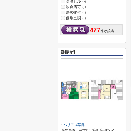
高層ビル
(-)
飲食店可
(-)
居抜物件
(-)
個別空調
(-)
477
件が該当
新着物件
ベリアス草庵
愛知県春日井市四ツ家町字四ツ家