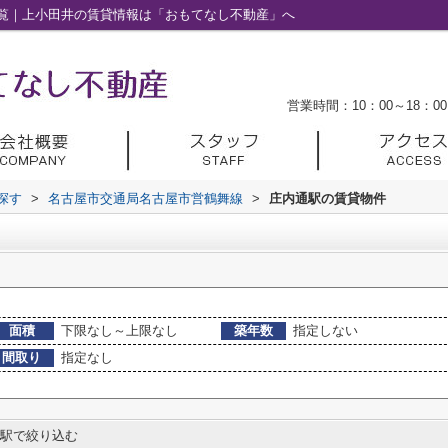
覧｜上小田井の賃貸情報は「おもてなし不動産」へ
営業時間：10：00～18：00
探す
>
名古屋市交通局名古屋市営鶴舞線
>
庄内通駅の賃貸物件
面積
下限なし～上限なし
築年数
指定しない
間取り
指定なし
駅で絞り込む