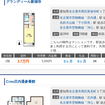
グランディール新福寺
愛知県
名古屋市西区
新福寺町
１
住所
交通
名古屋市営鶴舞線
「
庄内通
」駅 
名鉄犬山線
「
下小田井
」駅 徒歩2
名古屋市営鶴舞線
「
浄心
」駅 徒
築28年
5階建
鉄筋
築年
階数
構造
こちらの物件はマンションです。駅徒歩
多く利用する方にとって便利です。共用
ど様...
所在階
賃料
管理費・共益費
敷金
礼金
間取り
3.7
万円
0ヶ月
0ヶ月
2階
5,000円
1K
Creo庄内通参番館
愛知県
名古屋市西区
鳥見町
３丁
住所
交通
名古屋市営鶴舞線
「
庄内通
」駅 
名古屋市営鶴舞線
「
浄心
」駅 徒