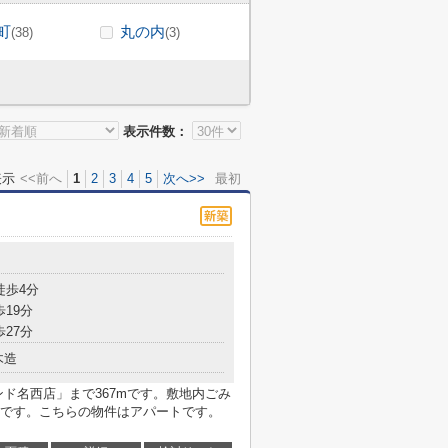
町
丸の内
(38)
(3)
表示件数：
表示
<<前へ
1
2
3
4
5
次へ>>
最初
目
徒歩4分
歩19分
歩27分
木造
ド名西店」まで367mです。敷地内ごみ
です。こちらの物件はアパートです。