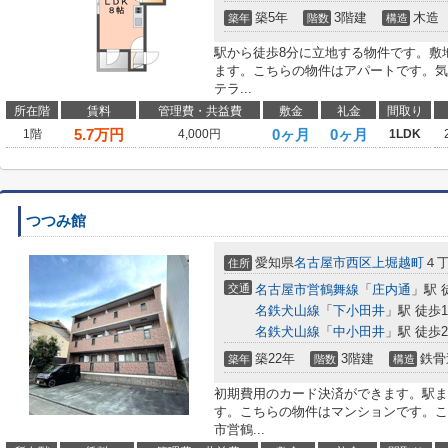
築5年
3階建
木造
築年
階数
構造
駅から徒歩8分に立地する物件です。敷
ます。こちらの物件はアパートです。気
テラ...
所在階
賃料
管理費・共益費
敷金
礼金
間取り
5.7
万円
0ヶ月
0ヶ月
1階
4,000円
1LDK
つつみ館
愛知県
名古屋市西区
上堀越町
４丁
住所
交通
名古屋市営鶴舞線
「
庄内通
」駅 
名鉄犬山線
「
下小田井
」駅 徒歩1
名鉄犬山線
「
中小田井
」駅 徒歩2
築22年
3階建
鉄骨
築年
階数
構造
初期費用のカード決済ができます。駅ま
す。こちらの物件はマンションです。こ
市営鶴...