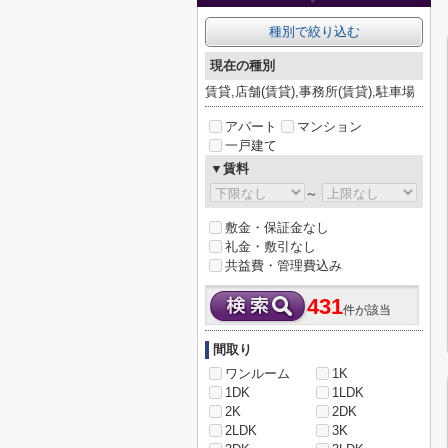
種別で絞り込む
現在の種別
賃貸,店舗(賃貸),事務所(賃貸),駐車場
アパート
マンション
一戸建て
▼賃料
～
敷金・保証金なし
礼金・敷引なし
共益費・管理費込み
431
件が該当
間取り
ワンルーム
1K
1DK
1LDK
2K
2DK
2LDK
3K