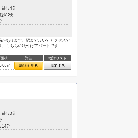
 徒歩4分
徒歩12分
分
便局があります。駅まで歩いてアクセスで
す。こちらの物件はアパートです。
面積
詳細
検討リスト
0.03㎡
詳細を見る
追加する
目
 徒歩3分
分
歩14分