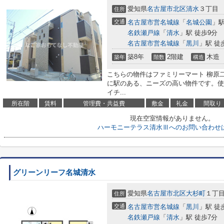
愛知県
名古屋市北区
清水
３丁目
住所
交通
名古屋市営名城線
「
名城公園
」駅
名鉄瀬戸線
「
清水
」駅 徒歩9分
名古屋市営名城線
「
黒川
」駅 徒
築8年
2階建
木造
築年
階数
構造
こちらの物件はファミリーマート 柳原二
に駅のある、ニーズの高い物件です。使
イチ...
所在階
賃料
管理費・共益費
敷金
礼金
間取り
現在空室情報がありません。
ハーモニーテラス清水Ⅲへのお問い合わせ
グリーンリーフ名城清水
愛知県
名古屋市北区
大杉町
１丁
住所
交通
名古屋市営名城線
「
黒川
」駅 徒
名鉄瀬戸線
「
清水
」駅 徒歩7分