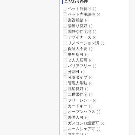
こだわり条件
ペット飼育可
(-)
ペット専用設備
(-)
楽器相談
(-)
陽当り良好
(-)
閑静な住宅地
(-)
デザイナーズ
(-)
リノベーション済
(-)
保証人不要
(-)
事務所可
(-)
２人入居可
(-)
バリアフリー
(-)
分割可
(-)
分譲タイプ
(-)
管理人常駐
(-)
眺望良好
(-)
二世帯住宅
(-)
フリーレント
(-)
カードキー
(-)
オープンハウス
(-)
外国人可
(-)
ガスコンロ設置可
(-)
ルームシェア可
(-)
学生向け
(-)