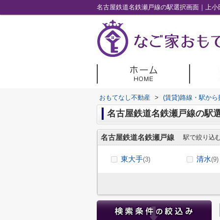
名古屋鉄道名鉄瀬戸線の駅選択画面｜上小
おもてなし不動産
>
(賃貸)路線・駅から
名古屋鉄道名鉄瀬戸線の駅
名古屋鉄道名鉄瀬戸線
駅で絞り込
東大手
清水
(3)
(9)