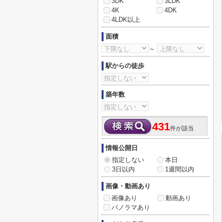
3DK
3LDK
4K
4DK
4LDK以上
面積
～
駅からの徒歩
築年数
431
件が該当
情報公開日
指定しない
本日
3日以内
1週間以内
画像・動画あり
画像あり
動画あり
パノラマあり