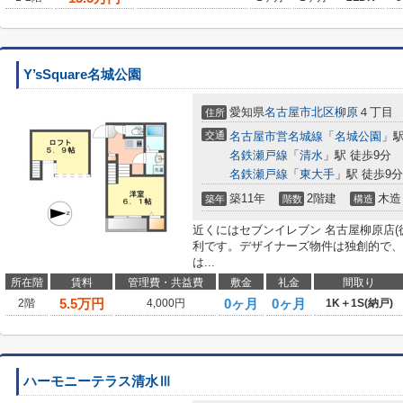
Y’sSquare名城公園
愛知県
名古屋市北区
柳原
４丁目
住所
交通
名古屋市営名城線
「
名城公園
」駅
名鉄瀬戸線
「
清水
」駅 徒歩9分
名鉄瀬戸線
「
東大手
」駅 徒歩9分
築11年
2階建
木造
築年
階数
構造
近くにはセブンイレブン 名古屋柳原店(
利です。デザイナーズ物件は独創的で、
は...
所在階
賃料
管理費・共益費
敷金
礼金
間取り
5.5
万円
0ヶ月
0ヶ月
2階
4,000円
1K＋1S(納戸)
ハーモニーテラス清水Ⅲ