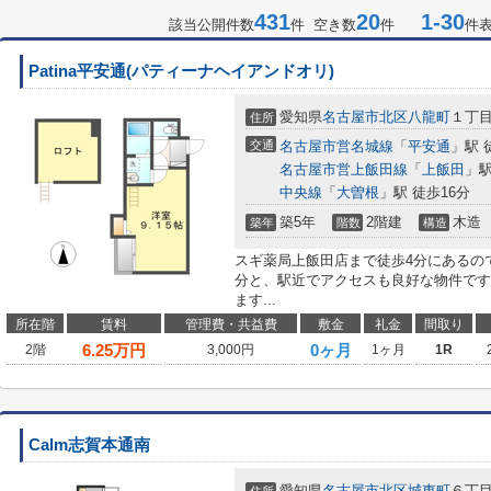
431
20
1-30
該当公開件数
件 空き数
件
件
Patina平安通(パティーナヘイアンドオリ)
愛知県
名古屋市北区
八龍町
１丁
住所
交通
名古屋市営名城線
「
平安通
」駅 
名古屋市営上飯田線
「
上飯田
」駅
中央線
「
大曽根
」駅 徒歩16分
築5年
2階建
木造
築年
階数
構造
スギ薬局上飯田店まで徒歩4分にあるの
分と、駅近でアクセスも良好な物件です
ます...
所在階
賃料
管理費・共益費
敷金
礼金
間取り
6.25
万円
0ヶ月
2階
3,000円
1ヶ月
1R
Calm志賀本通南
愛知県
名古屋市北区
城東町
６丁