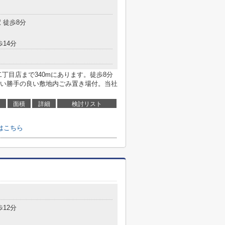
 徒歩8分
歩14分
丁目店まで340mにあります。徒歩8分
い勝手の良い敷地内ごみ置き場付。当社
面積
詳細
検討リスト
はこちら
目
歩12分