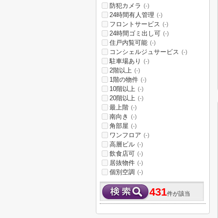
防犯カメラ
(-)
24時間有人管理
(-)
フロントサービス
(-)
24時間ゴミ出し可
(-)
住戸内覧可能
(-)
コンシェルジュサービス
(-)
駐車場あり
(-)
2階以上
(-)
1階の物件
(-)
10階以上
(-)
20階以上
(-)
最上階
(-)
南向き
(-)
角部屋
(-)
ワンフロア
(-)
高層ビル
(-)
飲食店可
(-)
居抜物件
(-)
個別空調
(-)
431
件が該当