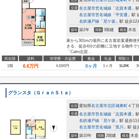
住所
交通
名古屋市営名城線
「
志賀本通
」駅
名古屋市営名城線
「
平安通
」駅 
名鉄瀬戸線
「
尼ケ坂
」駅 徒歩12
築2年
3階建
木造
築年
階数
構造
家から301mの場所に名古屋若葉通郵
きる、徒歩4分の距離に立地する物件で
「Calm志賀...
所在階
賃料
管理費・共益費
敷金
礼金
間取り
6.6
万円
0ヶ月
1階
4,000円
1ヶ月
1LDK
3
グランスタ（ＧｒａｎＳｔａ）
愛知県
名古屋市北区
城東町
４丁
住所
交通
名古屋市営名城線
「
志賀本通
」駅
名鉄瀬戸線
「
尼ケ坂
」駅 徒歩11
名古屋市営名城線
「
黒川
」駅 徒
築10年
2階建
木造
築年
階数
構造