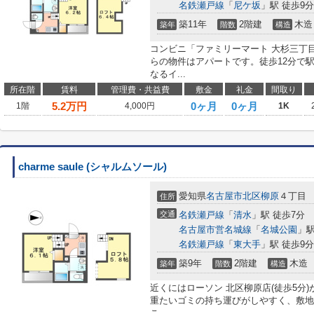
名鉄瀬戸線
「
尼ケ坂
」駅 徒歩9分
築11年
2階建
木造
築年
階数
構造
コンビニ「ファミリーマート 大杉三丁目
らの物件はアパートです。徒歩12分で
なるイ...
所在階
賃料
管理費・共益費
敷金
礼金
間取り
5.2
万円
0ヶ月
0ヶ月
1階
4,000円
1K
charme saule (シャルムソール)
愛知県
名古屋市北区
柳原
４丁目
住所
交通
名鉄瀬戸線
「
清水
」駅 徒歩7分
名古屋市営名城線
「
名城公園
」駅
名鉄瀬戸線
「
東大手
」駅 徒歩9分
築9年
2階建
木造
築年
階数
構造
近くにはローソン 北区柳原店(徒歩5分
重たいゴミの持ち運びがしやすく、敷地
こ...