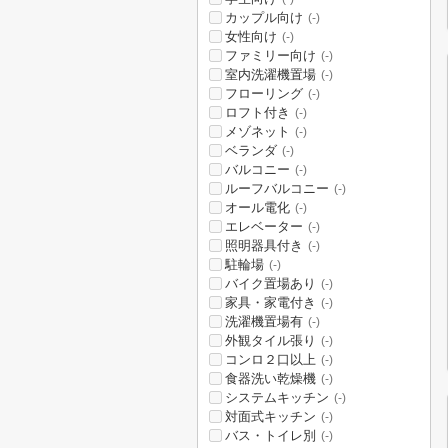
カップル向け
(-)
女性向け
(-)
ファミリー向け
(-)
室内洗濯機置場
(-)
フローリング
(-)
ロフト付き
(-)
メゾネット
(-)
ベランダ
(-)
バルコニー
(-)
ルーフバルコニー
(-)
オール電化
(-)
エレベーター
(-)
照明器具付き
(-)
駐輪場
(-)
バイク置場あり
(-)
家具・家電付き
(-)
洗濯機置場有
(-)
外観タイル張り
(-)
コンロ２口以上
(-)
食器洗い乾燥機
(-)
システムキッチン
(-)
対面式キッチン
(-)
バス・トイレ別
(-)