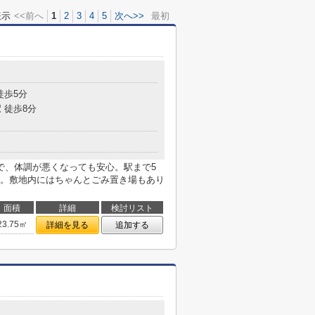
表示
<<前へ
1
2
3
4
5
次へ>>
最初
目
徒歩5分
 徒歩8分
で、体調が悪くなっても安心。駅まで5
。敷地内にはちゃんとごみ置き場もあり
面積
詳細
検討リスト
23.75㎡
詳細を見る
追加する
目