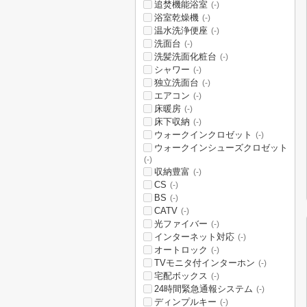
追焚機能浴室
(-)
浴室乾燥機
(-)
温水洗浄便座
(-)
洗面台
(-)
洗髪洗面化粧台
(-)
シャワー
(-)
独立洗面台
(-)
エアコン
(-)
床暖房
(-)
床下収納
(-)
ウォークインクロゼット
(-)
ウォークインシューズクロゼット
(-)
収納豊富
(-)
CS
(-)
BS
(-)
CATV
(-)
光ファイバー
(-)
インターネット対応
(-)
オートロック
(-)
TVモニタ付インターホン
(-)
宅配ボックス
(-)
24時間緊急通報システム
(-)
ディンプルキー
(-)