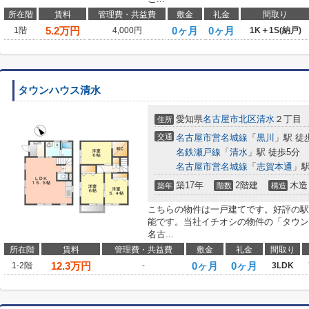
所在階
賃料
管理費・共益費
敷金
礼金
間取り
5.2
万円
0ヶ月
0ヶ月
1階
4,000円
1K＋1S(納戸)
タウンハウス清水
愛知県
名古屋市北区
清水
２丁目
住所
交通
名古屋市営名城線
「
黒川
」駅 徒
名鉄瀬戸線
「
清水
」駅 徒歩5分
名古屋市営名城線
「
志賀本通
」駅
築17年
2階建
木造
築年
階数
構造
こちらの物件は一戸建てです。好評の駅
能です。当社イチオシの物件の「タウン
名古...
所在階
賃料
管理費・共益費
敷金
礼金
間取り
12.3
万円
0ヶ月
0ヶ月
1-2階
-
3LDK