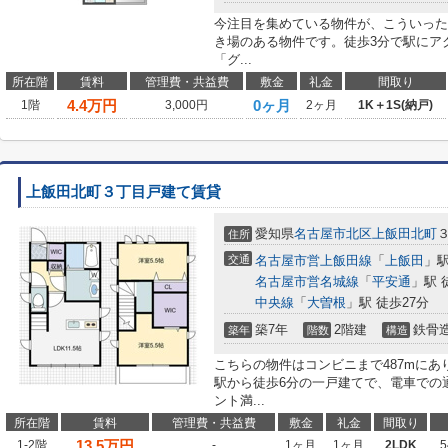
今注目を集めている物件が、こういった
き場のある物件です。徒歩3分で駅にア
「グ...
所在階
賃料
管理費・共益費
敷金
礼金
間取り
4.4
万円
0ヶ月
1階
3,000円
2ヶ月
1K＋1S(納戸)
上飯田北町３丁目戸建て賃貸
愛知県
名古屋市北区
上飯田北町
住所
交通
名古屋市営上飯田線
「
上飯田
」駅
名古屋市営名城線
「
平安通
」駅 
中央線
「
大曽根
」駅 徒歩27分
築7年
2階建
鉄骨
築年
階数
構造
こちらの物件はコンビニまで487mに
駅から徒歩6分の一戸建てで、電車での
ント満...
所在階
賃料
管理費・共益費
敷金
礼金
間取り
13.5
万円
1-2階
-
1ヶ月
1ヶ月
2LDK
5