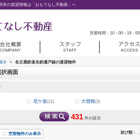
田井の賃貸情報は「おもてなし不動産」へ
営業時間：10：00～18：00
探す
>
名古屋鉄道名鉄瀬戸線の賃貸物件
選択画面
む
尼ケ坂
大曽根
(11)
(3)
431
件が該当
並び順：
空室物件のみ表示