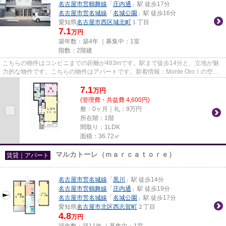
名古屋市営鶴舞線
「
庄内通
」駅 徒歩17分
名古屋市営名城線
「
名城公園
」駅 徒歩16分
愛知県
名古屋市西区
城北町
１丁目
7.1
万円
築年数：築4年 ｜募集中：
1室
階数：2階建
こちらの物件はコンビニまでの距離が483mです。駅まで徒歩14分と、立地が魅
力的な物件です。こちらの物件はアパートです。新着情報：Monte OroⅠの空室
情報ならコチラ。なご家おもてな...
7.1
万
円
(管理費・共益費 4,600円)
敷：0ヶ月｜礼：9万円
所在階：1階
間取り：1LDK
面積：36.72㎡
マルカトーレ（ｍａｒｃａｔｏｒｅ）
賃貸｜アパート
名古屋市営名城線
「
黒川
」駅 徒歩14分
名古屋市営鶴舞線
「
庄内通
」駅 徒歩19分
名古屋市営名城線
「
名城公園
」駅 徒歩17分
愛知県
名古屋市北区
西志賀町
２丁目
4.8
万円
築年数：築11年 ｜募集中：
1室