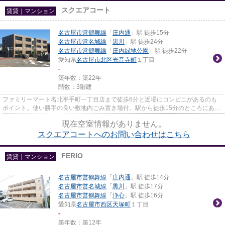
スクエアコート
賃貸｜マンション
名古屋市営鶴舞線
「
庄内通
」駅 徒歩15分
名古屋市営名城線
「
黒川
」駅 徒歩24分
名古屋市営鶴舞線
「
庄内緑地公園
」駅 徒歩22分
愛知県
名古屋市北区
光音寺町
１丁目
-
築年数：築22年
階数：3階建
ファミリーマート名北平手町一丁目店まで徒歩6分と近場にコンビニがあるのも
ポイント。使い勝手の良い敷地内ごみ置き場付。駅から徒歩15分のところにある
マンションはいかがでしょうか...
現在空室情報がありません。
スクエアコートへのお問い合わせはこちら
FERIO
賃貸｜マンション
名古屋市営鶴舞線
「
庄内通
」駅 徒歩14分
名古屋市営名城線
「
黒川
」駅 徒歩17分
名古屋市営鶴舞線
「
浄心
」駅 徒歩16分
愛知県
名古屋市西区
天塚町
１丁目
-
築年数：築12年