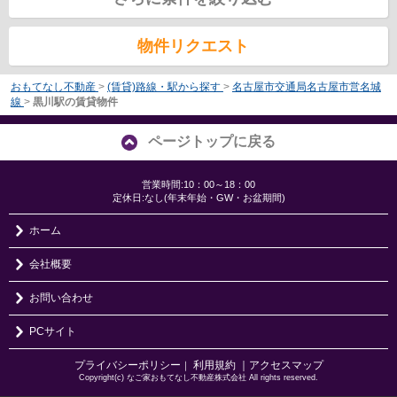
物件リクエスト
おもてなし不動産
>
(賃貸)路線・駅から探す
>
名古屋市交通局名古屋市営名城
線
>
黒川駅の賃貸物件
ページトップに戻る
営業時間:10：00～18：00
定休日:なし(年末年始・GW・お盆期間)
ホーム
会社概要
お問い合わせ
PCサイト
プライバシーポリシー
利用規約
｜アクセスマップ
｜
Copyright(c) なご家おもてなし不動産株式会社 All rights reserved.