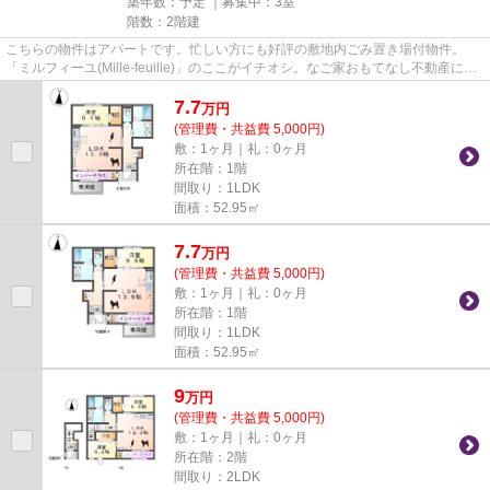
築年数：予定 ｜募集中：
3室
階数：2階建
こちらの物件はアパートです。忙しい方にも好評の敷地内ごみ置き場付物件。
「ミルフィーユ(Mille-feuille)」のここがイチオシ。なご家おもてなし不動産に
は、地域に詳しく経験豊富なス...
7.7
万
円
(管理費・共益費 5,000円)
敷：1ヶ月｜礼：0ヶ月
所在階：1階
間取り：1LDK
面積：52.95㎡
7.7
万
円
(管理費・共益費 5,000円)
敷：1ヶ月｜礼：0ヶ月
所在階：1階
間取り：1LDK
面積：52.95㎡
9
万
円
(管理費・共益費 5,000円)
敷：1ヶ月｜礼：0ヶ月
所在階：2階
間取り：2LDK