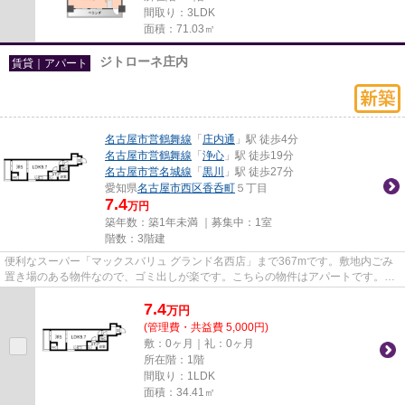
間取り：3LDK
面積：71.03㎡
ジトローネ庄内
賃貸｜アパート
名古屋市営鶴舞線
「
庄内通
」駅 徒歩4分
名古屋市営鶴舞線
「
浄心
」駅 徒歩19分
名古屋市営名城線
「
黒川
」駅 徒歩27分
愛知県
名古屋市西区
香呑町
５丁目
7.4
万円
築年数：築1年未満 ｜募集中：
1室
階数：3階建
便利なスーパー「マックスバリュ グランド名西店」まで367mです。敷地内ごみ
置き場のある物件なので、ゴミ出しが楽です。こちらの物件はアパートです。
「ジトローネ庄内」のここがイチ...
7.4
万
円
(管理費・共益費 5,000円)
敷：0ヶ月｜礼：0ヶ月
所在階：1階
間取り：1LDK
面積：34.41㎡