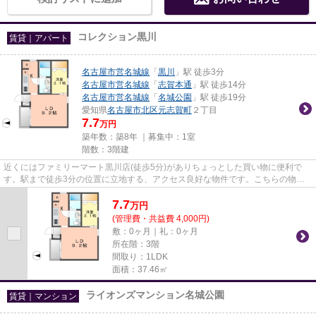
コレクション黒川
賃貸｜アパート
名古屋市営名城線
「
黒川
」駅 徒歩3分
名古屋市営名城線
「
志賀本通
」駅 徒歩14分
名古屋市営名城線
「
名城公園
」駅 徒歩19分
愛知県
名古屋市北区
元志賀町
２丁目
7.7
万円
築年数：築8年 ｜募集中：
1室
階数：3階建
近くにはファミリーマート黒川店(徒歩5分)がありちょっとした買い物に便利で
す。駅まで徒歩3分の位置に立地する、アクセス良好な物件です。こちらの物件
はアパートです。こだわりポイ...
7.7
万
円
(管理費・共益費 4,000円)
敷：0ヶ月｜礼：0ヶ月
所在階：3階
間取り：1LDK
面積：37.46㎡
ライオンズマンション名城公園
賃貸｜マンション