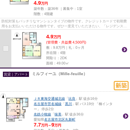
4.9
万円
築年数：築36年 ｜募集中：
1室
階数：4階建
防犯対策もバッチリなマンションタイプの物件です。クレジットカードで初期費
用をお支払いいただける物件です。ぜひ一度見ていただきたい、「レジデンス光
琳」です。なご家おもてなし...
4.9
万
円
(管理費・共益費 4,500円)
敷：9.8万円｜礼：0ヶ月
所在階：4階
間取り：2DK
面積：49.00㎡
ミルフィーユ（Mille-feuille）
賃貸｜アパート
ＪＲ東海交通城北線
「
比良
」駅 徒歩16分
名古屋市営名城線
「
黒川
」駅 バス19分 「楠インタ
ー」 停歩2分
名鉄小牧線
「
味美
」駅 徒歩36分
愛知県
名古屋市北区
丸新町
7.7
9
万円～
万円