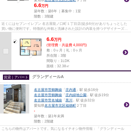
6.6
万円
築年数：築6年 ｜募集中：
1室
階数：3階建
近くにはセブン‐イレブン 名古屋龍ノ口町１丁目店(徒歩6分)がありちょっとした
買い物に便利です。特徴的な外観と洗練された設計の内装を持つデザイナーズ。
こちらの物件はアパートです...
6.6
万
円
(管理費・共益費 4,000円)
敷：0ヶ月｜礼：0ヶ月
所在階：3階
間取り：1LDK
面積：32.38㎡
グランディールA
賃貸｜アパート
名古屋市営鶴舞線
「
庄内通
」駅 徒歩16分
名古屋市営鶴舞線
「
庄内緑地公園
」駅 徒歩19分
名古屋市営名城線
「
黒川
」駅 徒歩32分
愛知県
名古屋市北区
福徳町
２丁目
-
築年数：築1年未満
階数：2階建
こちらの物件はアパートです。気になるイチオシ物件情報：「グランディール