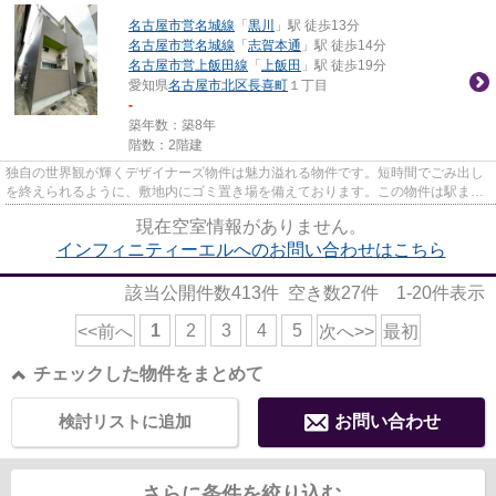
名古屋市営名城線
「
黒川
」駅 徒歩13分
名古屋市営名城線
「
志賀本通
」駅 徒歩14分
名古屋市営上飯田線
「
上飯田
」駅 徒歩19分
愛知県
名古屋市北区
長喜町
１丁目
-
築年数：築8年
階数：2階建
独自の世界観が輝くデザイナーズ物件は魅力溢れる物件です。短時間でごみ出し
を終えられるように、敷地内にゴミ置き場を備えております。この物件は駅まで
徒歩13分の立地です。新着情...
現在空室情報がありません。
インフィニティーエルへのお問い合わせはこちら
該当公開件数
413
件 空き数
27
件
1-20
件表示
1
2
3
4
5
<<前へ
次へ>>
最初
チェックした物件をまとめて
検討リストに追加
お問い合わせ
さらに条件を絞り込む