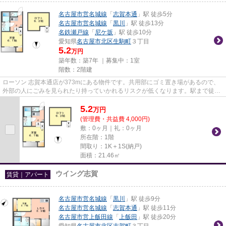
名古屋市営名城線
「
志賀本通
」駅 徒歩5分
名古屋市営名城線
「
黒川
」駅 徒歩13分
名鉄瀬戸線
「
尼ケ坂
」駅 徒歩10分
愛知県
名古屋市北区
生駒町
３丁目
5.2
万円
築年数：築7年 ｜募集中：
1室
階数：2階建
ローソン 志賀本通店が373mにある物件です。共用部にゴミ置き場があるので、
外部の人にごみを見られたり持っていかれるリスクが低くなります。駅まで徒歩
5分の位置に立地する、アクセ...
5.2
万
円
(管理費・共益費 4,000円)
敷：0ヶ月｜礼：0ヶ月
所在階：1階
間取り：1K＋1S(納戸)
面積：21.46㎡
ウイング志賀
賃貸｜アパート
名古屋市営名城線
「
黒川
」駅 徒歩9分
名古屋市営名城線
「
志賀本通
」駅 徒歩11分
名古屋市営上飯田線
「
上飯田
」駅 徒歩20分
愛知県
名古屋市北区
志賀町
３丁目