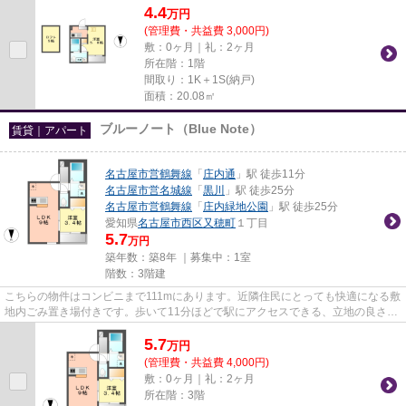
4.4
万
円
(管理費・共益費 3,000円)
敷：0ヶ月｜礼：2ヶ月
所在階：1階
間取り：1K＋1S(納戸)
面積：20.08㎡
ブルーノート（Blue Note）
賃貸｜アパート
名古屋市営鶴舞線
「
庄内通
」駅 徒歩11分
名古屋市営名城線
「
黒川
」駅 徒歩25分
名古屋市営鶴舞線
「
庄内緑地公園
」駅 徒歩25分
愛知県
名古屋市西区
又穂町
１丁目
5.7
万円
築年数：築8年 ｜募集中：
1室
階数：3階建
こちらの物件はコンビニまで111mにあります。近隣住民にとっても快適になる敷
地内ごみ置き場付きです。歩いて11分ほどで駅にアクセスできる、立地の良さも
魅力の物件です。当社イチオ...
5.7
万
円
(管理費・共益費 4,000円)
敷：0ヶ月｜礼：2ヶ月
所在階：3階