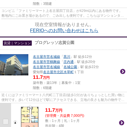
階数：3階建
コンビニ「ファミリーマート上名古屋四丁目店」が429m以内にある物件です。
敷地内にごみ置き場があるので、ごみ出しも便利です。こちらはマンションタイ
プになります。当社イチオシの...
現在空室情報がありません。
FERIOへのお問い合わせはこちら
プログレッソ志賀公園
賃貸｜マンション
名古屋市営名城線
「
黒川
」駅 徒歩12分
名古屋市営鶴舞線
「
庄内通
」駅 徒歩20分
名古屋市営名城線
「
名城公園
」駅 徒歩22分
愛知県
名古屋市北区
水草町
１丁目
11.7
万円
築年数：築13年 ｜募集中：
1室
階数：6階建
近くにはファミリーマート八代町二丁目店(徒歩1分)がありちょっとした買い物に
便利です。歩いて12分ほどで駅にアクセスできる、立地の良さも魅力の物件で
す。デザイナーズ物件なので、...
11.7
万
円
(管理費・共益費 7,000円)
敷：1ヶ月｜礼：1ヶ月
所在階：4階