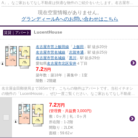
A」。なご家おもてなし不動産は快適な物件のご紹介をいたします。名古屋市北
区にある賃貸物件を豊富に取り扱...
現在空室情報がありません。
グランディールAへのお問い合わせはこちら
LucentHouse
賃貸｜アパート
名古屋市営上飯田線
「
上飯田
」駅 徒歩20分
名古屋市営名城線
「
志賀本通
」駅 徒歩25分
名古屋市営名城線
「
黒川
」駅 徒歩29分
愛知県
名古屋市北区
安井
４丁目
7.2
万円
築年数：築18年 ｜募集中：
1室
階数：2階建
名古屋金田郵便局まで365mです。こちらの物件はアパートです。当社イチオシ
の物件の「LucentHouse」。ぜひ一度ご覧ください。なご家おもてなし不動産な
ら、名古屋市北区エリアの物件も...
7.2
万
円
(管理費・共益費 3,000円)
敷：0ヶ月｜礼：0ヶ月
所在階：1-2階
間取り：2LDK
面積：59.62㎡