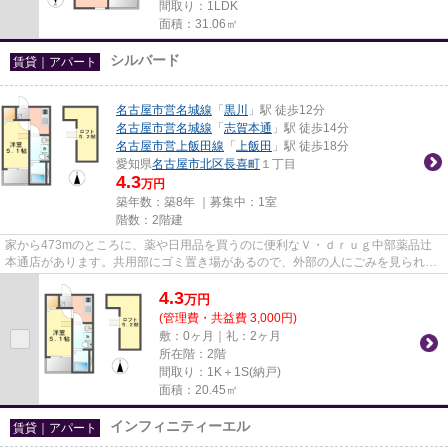
間取り：1LDK
面積：31.06㎡
シルバード
賃貸｜アパート
名古屋市営名城線
「
黒川
」駅 徒歩12分
名古屋市営名城線
「
志賀本通
」駅 徒歩14分
名古屋市営上飯田線
「
上飯田
」駅 徒歩18分
愛知県
名古屋市北区
長喜町
１丁目
4.3
万円
築年数：築8年 ｜募集中：
1室
階数：2階建
家から473mのところに、薬や日用品を買うのに便利なＶ・ｄｒｕｇ中部薬品辻
本通店があります。共用部にゴミ置き場があるので、外部の人にごみを見られた
り持っていかれるリスクが低く...
4.3
万
円
(管理費・共益費 3,000円)
敷：0ヶ月｜礼：2ヶ月
所在階：2階
間取り：1K＋1S(納戸)
面積：20.45㎡
インフィニティーエル
賃貸｜アパート