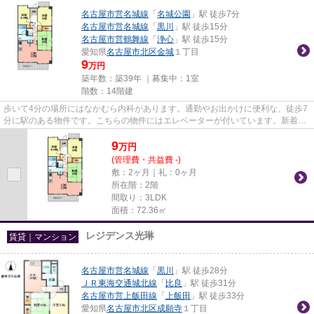
名古屋市営名城線
「
名城公園
」駅 徒歩7分
名古屋市営名城線
「
黒川
」駅 徒歩15分
名古屋市営鶴舞線
「
浄心
」駅 徒歩15分
愛知県
名古屋市北区
金城
１丁目
9
万円
築年数：築39年 ｜募集中：
1室
階数：14階建
歩いて4分の場所にはなかむら内科があります。通勤やお出かけに便利な、徒歩7
分に駅のある物件です。こちらの物件にはエレベーターが付いています。新着情
報：ライオンズマンション名...
9
万
円
(管理費・共益費 -)
敷：2ヶ月｜礼：0ヶ月
所在階：2階
間取り：3LDK
面積：72.36㎡
レジデンス光琳
賃貸｜マンション
名古屋市営名城線
「
黒川
」駅 徒歩28分
ＪＲ東海交通城北線
「
比良
」駅 徒歩31分
名古屋市営上飯田線
「
上飯田
」駅 徒歩33分
愛知県
名古屋市北区
成願寺
１丁目