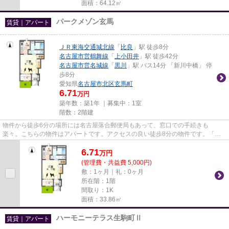
面積：64.12㎡
パークメゾン玄馬
賃貸｜アパート
ＪＲ東海交通城北線
「
比良
」駅 徒歩8分
名古屋市営鶴舞線
「
上小田井
」駅 徒歩42分
名古屋市営名城線
「
黒川
」駅 バス14分 「新川中橋」 停
歩8分
愛知県
名古屋市北区
玄馬町
6.71
万円
築年数：築1年 ｜募集中：
1室
階数：2階建
物件から徒歩6分の場所には名古屋落合郵便局もあって、窓口での手続きも
楽々。こちらの物件はアパートです。アクセスの良い徒歩8分の物件です。「パ
ークメゾン玄馬」の物件情報をお探...
6.71
万
円
(管理費・共益費 5,000円)
敷：1ヶ月｜礼：0ヶ月
所在階：1階
間取り：1K
面積：33.86㎡
ハーモニーテラス生駒町Ⅱ
賃貸｜アパート