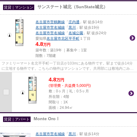
サンステート城北（SunState城北）
賃貸｜マンション
名古屋市営鶴舞線
「
庄内通
」駅 徒歩14分
名古屋市営名城線
「
黒川
」駅 徒歩19分
名古屋市営名城線
「
名城公園
」駅 徒歩24分
愛知県
名古屋市北区
平手町
１丁目
4.8
万円
築年数：築19年 ｜募集中：
1室
階数：7階建
ファミリーマート名北平手町一丁目店が103mにある物件です。駅まで徒歩14分
に立地する物件です。こちらの物件はマンションです。共用部には敷地内ごみ置
き場・エレベータなどが備わっ...
4.8
万
円
(管理費・共益費 5,000円)
敷：0ヶ月｜礼：0.5ヶ月
所在階：4階
間取り：1K
面積：24.94㎡
Monte OroⅠ
賃貸｜アパート
名古屋市営名城線
「
黒川
」駅 徒歩14分