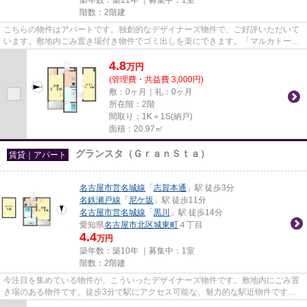
階数：2階建
こちらの物件はアパートです。独創的なデザイナーズ物件で、ご好評いただいて
います。敷地内ごみ置き場付き物件でゴミ出しを楽にできます。「マルカトーレ
(marcatore)」の物件情報をお...
4.8
万
円
(管理費・共益費 3,000円)
敷：0ヶ月｜礼：0ヶ月
所在階：2階
間取り：1K＋1S(納戸)
面積：20.97㎡
グランスタ（ＧｒａｎＳｔａ）
賃貸｜アパート
名古屋市営名城線
「
志賀本通
」駅 徒歩3分
名鉄瀬戸線
「
尼ケ坂
」駅 徒歩11分
名古屋市営名城線
「
黒川
」駅 徒歩14分
愛知県
名古屋市北区
城東町
４丁目
4.4
万円
築年数：築10年 ｜募集中：
1室
階数：2階建
今注目を集めている物件が、こういったデザイナーズ物件です。敷地内にごみ置
き場のある物件です。徒歩3分で駅にアクセス可能な、魅力的な駅近物件です。
「グランスタ(GranSta)」の物...