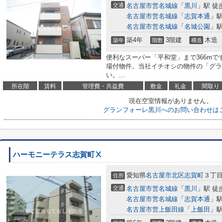
交通
名古屋市営名城線
「
黒川
」駅 徒
名古屋市営名城線
「
志賀本通
」駅
名古屋市営名城線
「
名城公園
」駅
築4年
3階建
木造
築年
階数
構造
便利なスーパー「平和堂」まで366m
場付物件。当社イチオシの物件の「グラ
い。...
所在階
賃料
管理費・共益費
敷金
礼金
間取り
現在空室情報がありません。
グランフォーレ黒川へのお問い合わせは
ハーモニーテラス志賀町Ⅹ
愛知県
名古屋市北区
志賀町
３丁
住所
交通
名古屋市営名城線
「
黒川
」駅 徒
名古屋市営名城線
「
志賀本通
」駅
名古屋市営上飯田線
「
上飯田
」駅