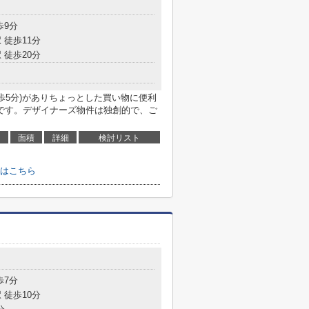
目
歩9分
 徒歩11分
 徒歩20分
歩5分)がありちょっとした買い物に便利
です。デザイナーズ物件は独創的で、ご
面積
詳細
検討リスト
はこちら
目
歩7分
 徒歩10分