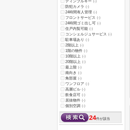
ディンプルキー
(-)
防犯カメラ
(-)
24時間有人管理
(-)
フロントサービス
(-)
24時間ゴミ出し可
(-)
住戸内覧可能
(-)
コンシェルジュサービス
(-)
駐車場あり
(-)
2階以上
(-)
1階の物件
(-)
10階以上
(-)
20階以上
(-)
最上階
(-)
南向き
(-)
角部屋
(-)
ワンフロア
(-)
高層ビル
(-)
飲食店可
(-)
居抜物件
(-)
個別空調
(-)
24
件が該当