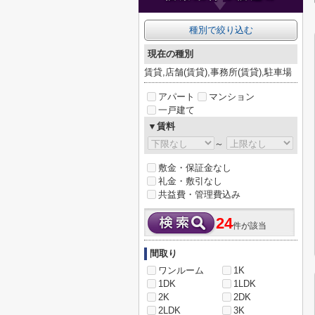
種別で絞り込む
現在の種別
賃貸,店舗(賃貸),事務所(賃貸),駐車場
アパート
マンション
一戸建て
▼賃料
～
敷金・保証金なし
礼金・敷引なし
共益費・管理費込み
24
件が該当
間取り
ワンルーム
1K
1DK
1LDK
2K
2DK
2LDK
3K