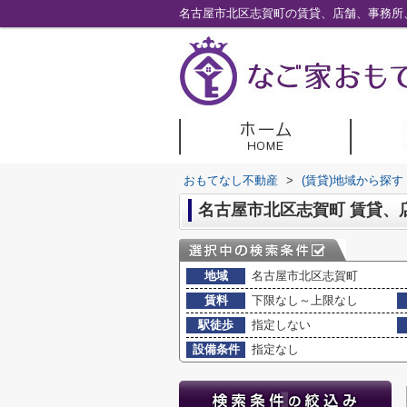
おもてなし不動産
>
(賃貸)地域から探す
名古屋市北区志賀町 賃貸、
地域
名古屋市北区志賀町
賃料
下限なし～上限なし
駅徒歩
指定しない
設備条件
指定なし