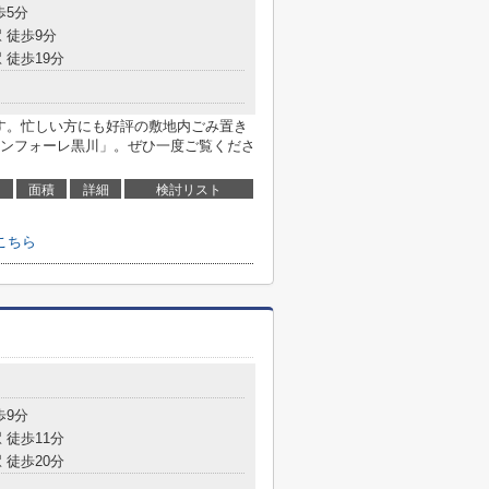
歩5分
 徒歩9分
 徒歩19分
です。忙しい方にも好評の敷地内ごみ置き
ンフォーレ黒川」。ぜひ一度ご覧くださ
面積
詳細
検討リスト
こちら
目
歩9分
 徒歩11分
 徒歩20分