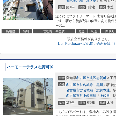
名鉄瀬戸線
「
尼ケ坂
」駅 徒歩22
築1年
3階建
木造
築年
階数
構造
近くにはファミリーマート 志賀町店(徒
です。駅から徒歩7分の位置にある物件
ーズ...
所在階
賃料
管理費・共益費
敷金
礼金
間取り
現在空室情報がありません。
Lien Kurokawaへのお問い合わせはこ
ハーモニーテラス志賀町Ⅸ
愛知県
名古屋市北区
志賀町
３丁
住所
交通
名古屋市営名城線
「
黒川
」駅 徒
名古屋市営名城線
「
志賀本通
」駅
名古屋市営上飯田線
「
上飯田
」駅
築7年
3階建
木造
築年
階数
構造
こちらのアパートは、敷地内ごみ置き場