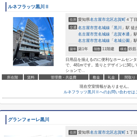
ルネフラッツ黒川Ⅱ
愛知県
名古屋市北区
志賀町
４丁
住所
交通
名古屋市営名城線
「
黒川
」駅 徒
名古屋市営名城線
「
志賀本通
」駅
名古屋市営名城線
「
名城公園
」駅
築1年
11階建
鉄筋
築年
階数
構造
日用品を揃えるのに便利なホームセンター
で、481mです。造りとデザインに関
ションで...
所在階
賃料
管理費・共益費
敷金
礼金
間取り
現在空室情報がありません。
ルネフラッツ黒川Ⅱへのお問い合わせは
グランフォーレ黒川
愛知県
名古屋市北区
志賀町
１丁
住所