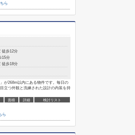
こちら
目
 徒歩12分
歩15分
 徒歩18分
」が268m以内にある物件です。毎日の
目立つ外観と洗練された設計の内装を持
面積
詳細
検討リスト
ちら