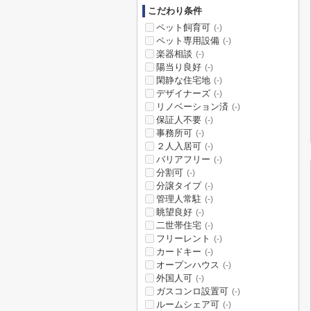
こだわり条件
ペット飼育可
(-)
ペット専用設備
(-)
楽器相談
(-)
陽当り良好
(-)
閑静な住宅地
(-)
デザイナーズ
(-)
リノベーション済
(-)
保証人不要
(-)
事務所可
(-)
２人入居可
(-)
バリアフリー
(-)
分割可
(-)
分譲タイプ
(-)
管理人常駐
(-)
眺望良好
(-)
二世帯住宅
(-)
フリーレント
(-)
カードキー
(-)
オープンハウス
(-)
外国人可
(-)
ガスコンロ設置可
(-)
ルームシェア可
(-)