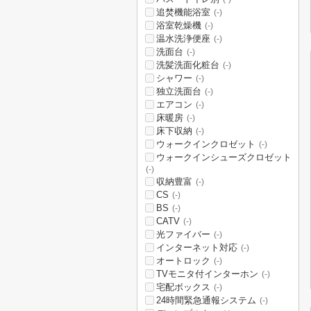
追焚機能浴室
(-)
浴室乾燥機
(-)
温水洗浄便座
(-)
洗面台
(-)
洗髪洗面化粧台
(-)
シャワー
(-)
独立洗面台
(-)
エアコン
(-)
床暖房
(-)
床下収納
(-)
ウォークインクロゼット
(-)
ウォークインシューズクロゼット
(-)
収納豊富
(-)
CS
(-)
BS
(-)
CATV
(-)
光ファイバー
(-)
インターネット対応
(-)
オートロック
(-)
TVモニタ付インターホン
(-)
宅配ボックス
(-)
24時間緊急通報システム
(-)