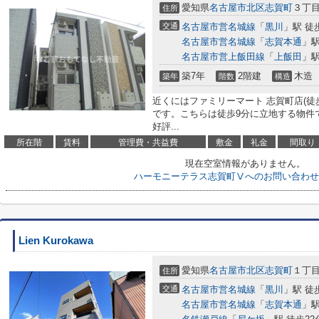
愛知県
名古屋市北区
志賀町
３丁
住所
交通
名古屋市営名城線
「
黒川
」駅 徒
名古屋市営名城線
「
志賀本通
」駅
名古屋市営上飯田線
「
上飯田
」駅
築7年
2階建
木造
築年
階数
構造
近くにはファミリーマート 志賀町店(徒
です。こちらは徒歩9分に立地する物件
好評...
所在階
賃料
管理費・共益費
敷金
礼金
間取り
現在空室情報がありません。
ハーモニーテラス志賀町Ⅴへのお問い合わせ
Lien Kurokawa
愛知県
名古屋市北区
志賀町
１丁
住所
交通
名古屋市営名城線
「
黒川
」駅 徒
名古屋市営名城線
「
志賀本通
」駅