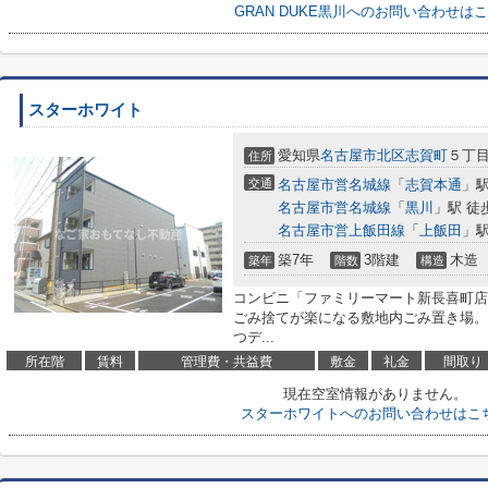
GRAN DUKE黒川へのお問い合わせは
スターホワイト
愛知県
名古屋市北区
志賀町
５丁
住所
交通
名古屋市営名城線
「
志賀本通
」駅
名古屋市営名城線
「
黒川
」駅 徒
名古屋市営上飯田線
「
上飯田
」駅
築7年
3階建
木造
築年
階数
構造
コンビニ「ファミリーマート新長喜町店
ごみ捨てが楽になる敷地内ごみ置き場。
つデ...
所在階
賃料
管理費・共益費
敷金
礼金
間取り
現在空室情報がありません。
スターホワイトへのお問い合わせはこ