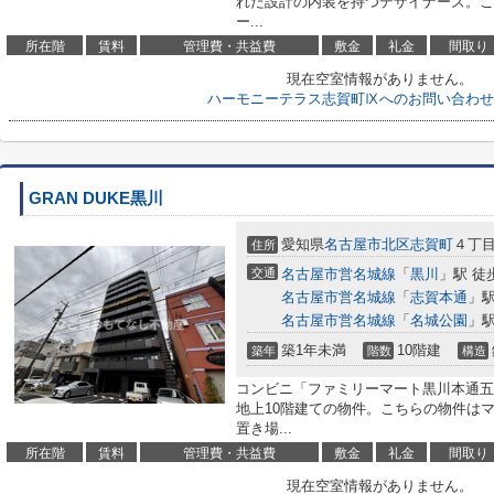
れた設計の内装を持つデザイナーズ。こ
ー...
所在階
賃料
管理費・共益費
敷金
礼金
間取り
現在空室情報がありません。
ハーモニーテラス志賀町Ⅸへのお問い合わせ
GRAN DUKE黒川
愛知県
名古屋市北区
志賀町
４丁
住所
交通
名古屋市営名城線
「
黒川
」駅 徒
名古屋市営名城線
「
志賀本通
」駅
名古屋市営名城線
「
名城公園
」駅
築1年未満
10階建
築年
階数
構造
コンビニ「ファミリーマート黒川本通五
地上10階建ての物件。こちらの物件は
置き場...
所在階
賃料
管理費・共益費
敷金
礼金
間取り
現在空室情報がありません。