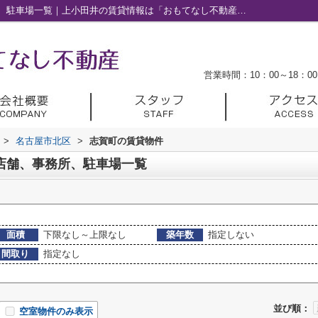
名古屋市北区志賀町の賃貸、店舗、事務所、駐車場一覧｜上小田井の賃貸情報は「おもてなし不動産」へ
営業時間：10：00～18：00
>
名古屋市北区
>
志賀町の賃貸物件
店舗、事務所、駐車場一覧
面積
下限なし～上限なし
築年数
指定しない
間取り
指定なし
並び順：
空室物件のみ表示