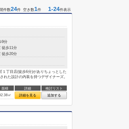
24
1
1-24
開件数
件 空き数
件
件表示
目
歩9分
 徒歩11分
 徒歩20分
町１丁目店(徒歩6分)がありちょっとした
された設計の内装を持つデザイナーズ。
面積
詳細
検討リスト
32.38㎡
詳細を見る
追加する