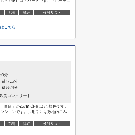
ちらの物件はアパートです。「ハーモニ
面積
詳細
検討リスト
はこちら
目
歩9分
 徒歩16分
 徒歩24分
鉄筋コンクリート
丁目店」が257m以内にある物件です。
マンションです。共用部には敷地内ごみ
面積
詳細
検討リスト