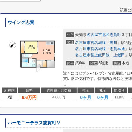
該当公
ウイング志賀
愛知県
名古屋市北区
志賀町
３丁
住所
交通
名古屋市営名城線
「
黒川
」駅 徒
名古屋市営名城線
「
志賀本通
」駅
名古屋市営上飯田線
「
上飯田
」駅
築6年
3階建
木造
築年
階数
構造
近くにはセブン‐イレブン 名古屋龍ノ口
買い物に便利です。特徴的な外観と洗練
こ...
所在階
賃料
管理費・共益費
敷金
礼金
間取り
6.6
万円
0ヶ月
0ヶ月
3階
4,000円
1LDK
ハーモニーテラス志賀町Ⅴ