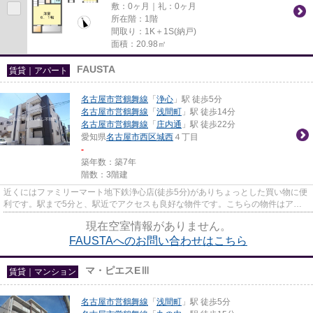
敷：0ヶ月｜礼：0ヶ月
所在階：1階
間取り：1K＋1S(納戸)
面積：20.98㎡
FAUSTA
賃貸｜アパート
名古屋市営鶴舞線
「
浄心
」駅 徒歩5分
名古屋市営鶴舞線
「
浅間町
」駅 徒歩14分
名古屋市営鶴舞線
「
庄内通
」駅 徒歩22分
愛知県
名古屋市西区
城西
４丁目
-
築年数：築7年
階数：3階建
近くにはファミリーマート地下鉄浄心店(徒歩5分)がありちょっとした買い物に便
利です。駅まで5分と、駅近でアクセスも良好な物件です。こちらの物件はアパ
ートです。新着情報：FAUSTA...
現在空室情報がありません。
FAUSTAへのお問い合わせはこちら
マ・ピエスEⅢ
賃貸｜マンション
名古屋市営鶴舞線
「
浅間町
」駅 徒歩5分