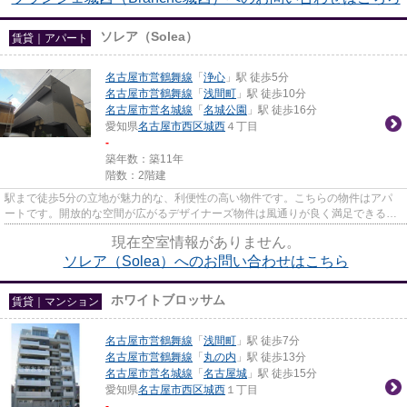
ソレア（Solea）
賃貸｜アパート
名古屋市営鶴舞線
「
浄心
」駅 徒歩5分
名古屋市営鶴舞線
「
浅間町
」駅 徒歩10分
名古屋市営名城線
「
名城公園
」駅 徒歩16分
愛知県
名古屋市西区
城西
４丁目
-
築年数：築11年
階数：2階建
駅まで徒歩5分の立地が魅力的な、利便性の高い物件です。こちらの物件はアパ
ートです。開放的な空間が広がるデザイナーズ物件は風通りが良く満足できる物
件です。こだわりポイント満載...
現在空室情報がありません。
ソレア（Solea）へのお問い合わせはこちら
ホワイトブロッサム
賃貸｜マンション
名古屋市営鶴舞線
「
浅間町
」駅 徒歩7分
名古屋市営鶴舞線
「
丸の内
」駅 徒歩13分
名古屋市営名城線
「
名古屋城
」駅 徒歩15分
愛知県
名古屋市西区
城西
１丁目
-