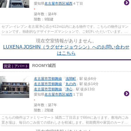
愛知県
名古屋市西区
城西
４丁目
-
築年数：築4年
階数：9階建
セブン‐イレブン 名古屋浄心店が412m以内にある物件です。こちらの物件はマン
ションです。独創的なデザイナーズマンションで、ご好評いただいています。共
用部には敷地内ごみ置き場・...
現在空室情報がありません。
LUXENA JOSHIN（ラグゼナジョウシン）へのお問い合わせ
はこちら
ROOMY城西
賃貸｜アパート
名古屋市営鶴舞線
「
浅間町
」駅 徒歩6分
名古屋市営鶴舞線
「
丸の内
」駅 徒歩14分
名古屋市営鶴舞線
「
浄心
」駅 徒歩13分
愛知県
名古屋市西区
城西
１丁目
-
築年数：築7年
階数：2階建
こちらの物件はファミリーマート 城西二丁目店まで66mにあります。敷地内ごみ
置き場は、毎日のごみ捨ての煩わしさを軽減します。初期費用や家賃のカード決
済で、月々の支払の手間を省...