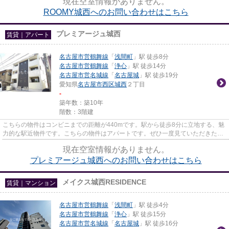
現在空室情報がありません。
ROOMY城西へのお問い合わせはこちら
プレミアージュ城西
賃貸｜アパート
名古屋市営鶴舞線
「
浅間町
」駅 徒歩8分
名古屋市営鶴舞線
「
浄心
」駅 徒歩14分
名古屋市営名城線
「
名古屋城
」駅 徒歩19分
愛知県
名古屋市西区
城西
２丁目
-
築年数：築10年
階数：3階建
こちらの物件はコンビニまでの距離が440mです。駅から徒歩8分に立地する、魅
力的な駅近物件です。こちらの物件はアパートです。ぜひ一度見ていただきた
い、「プレミアージュ城西」です...
現在空室情報がありません。
プレミアージュ城西へのお問い合わせはこちら
メイクス城西RESIDENCE
賃貸｜マンション
名古屋市営鶴舞線
「
浅間町
」駅 徒歩4分
名古屋市営鶴舞線
「
浄心
」駅 徒歩15分
名古屋市営名城線
「
名古屋城
」駅 徒歩16分