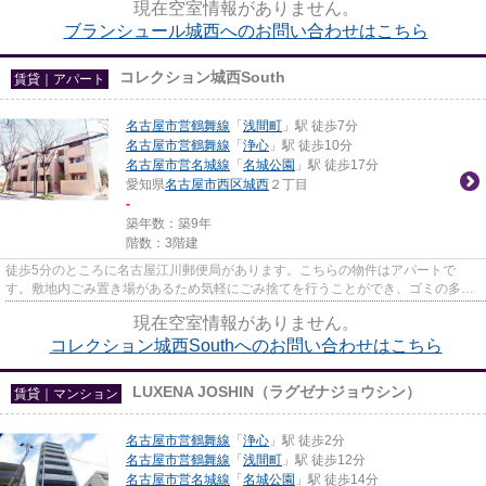
現在空室情報がありません。
ブランシュール城西へのお問い合わせはこちら
コレクション城西South
賃貸｜アパート
名古屋市営鶴舞線
「
浅間町
」駅 徒歩7分
名古屋市営鶴舞線
「
浄心
」駅 徒歩10分
名古屋市営名城線
「
名城公園
」駅 徒歩17分
愛知県
名古屋市西区
城西
２丁目
-
築年数：築9年
階数：3階建
徒歩5分のところに名古屋江川郵便局があります。こちらの物件はアパートで
す。敷地内ごみ置き場があるため気軽にごみ捨てを行うことができ、ゴミの多い
時も安心です。新着情報：コレク...
現在空室情報がありません。
コレクション城西Southへのお問い合わせはこちら
LUXENA JOSHIN（ラグゼナジョウシン）
賃貸｜マンション
名古屋市営鶴舞線
「
浄心
」駅 徒歩2分
名古屋市営鶴舞線
「
浅間町
」駅 徒歩12分
名古屋市営名城線
「
名城公園
」駅 徒歩14分