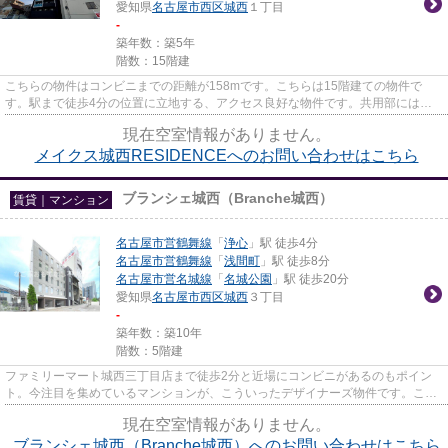
愛知県
名古屋市西区
城西
１丁目
-
築年数：築5年
階数：15階建
こちらの物件はコンビニまでの距離が158mです。こちらは15階建ての物件で
す。駅まで徒歩4分の位置に立地する、アクセス良好な物件です。共用部にはエ
レベータ・敷地内ごみ置き場などが...
現在空室情報がありません。
メイクス城西RESIDENCEへのお問い合わせはこちら
ブランシェ城西（Branche城西）
賃貸｜マンション
名古屋市営鶴舞線
「
浄心
」駅 徒歩4分
名古屋市営鶴舞線
「
浅間町
」駅 徒歩8分
名古屋市営名城線
「
名城公園
」駅 徒歩20分
愛知県
名古屋市西区
城西
３丁目
-
築年数：築10年
階数：5階建
ファミリーマート城西三丁目店まで徒歩2分と近場にコンビニがあるのもポイン
ト。今注目を集めているマンションが、こういったデザイナーズ物件です。こち
らはマンションタイプになりま...
現在空室情報がありません。
ブランシェ城西（Branche城西）へのお問い合わせはこちら