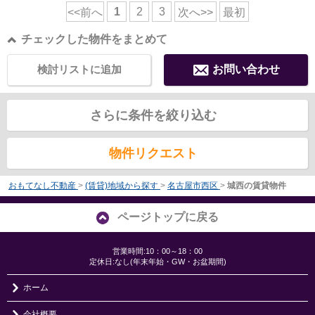
1
2
3
<<前へ
次へ>>
最初
チェックした物件をまとめて
検討リストに追加
お問い合わせ
さらに条件を絞り込む
物件リクエスト
おもてなし不動産
>
(賃貸)地域から探す
>
名古屋市西区
>
城西の賃貸物件
ページトップに戻る
営業時間:10：00～18：00
定休日:なし(年末年始・GW・お盆期間)
ホーム
会社概要