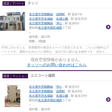
タッソ
賃貸｜アパート
名古屋市営鶴舞線
「
浅間町
」駅 徒歩7分
名古屋市営名城線
「
名城公園
」駅 徒歩20分
名古屋市営鶴舞線
「
浄心
」駅 徒歩8分
愛知県
名古屋市西区
城西
３丁目
-
築年数：築13年
階数：3階建
ATMに行かずとも、初期費用や家賃をカードで決済できます。こちらの物件はア
パートです。通勤やお出かけに便利な、徒歩7分に駅のある物件です。当社イチ
オシの物件の「タッソ」。ぜひ...
現在空室情報がありません。
タッソへのお問い合わせはこちら
エスコート城西
賃貸｜マンション
名古屋市営鶴舞線
「
浄心
」駅 徒歩5分
名古屋市営鶴舞線
「
浅間町
」駅 徒歩9分
名古屋市営名城線
「
名城公園
」駅 徒歩19分
愛知県
名古屋市西区
城西
３丁目
-
築年数：築26年