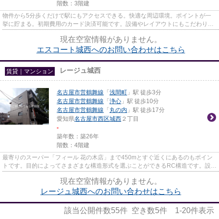
階数：3階建
物件から5分歩くだけで駅にもアクセスできる。快適な周辺環境。ポイントが一
挙に貯まる。初期費用のカード決済可能です。設備やレイアウトにもこだわりの
あるマンション。なご家おもて...
現在空室情報がありません。
エスコート城西へのお問い合わせはこちら
レージュ城西
賃貸｜マンション
名古屋市営鶴舞線
「
浅間町
」駅 徒歩3分
名古屋市営鶴舞線
「
浄心
」駅 徒歩10分
名古屋市営鶴舞線
「
丸の内
」駅 徒歩17分
愛知県
名古屋市西区
城西
２丁目
-
築年数：築26年
階数：4階建
最寄りのスーパー「フィール 花の木店」まで450mとすぐ近くにあるのもポイン
トです。目的によってさまざまな構造形式を選ぶことができるRC構造です。設備
良し・外観良しのイチオシの物...
現在空室情報がありません。
レージュ城西へのお問い合わせはこちら
該当公開件数
55
件 空き数
5
件
1-20
件表示