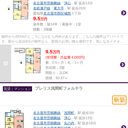
名古屋市営鶴舞線
「
浄心
」駅 徒歩13分
名鉄瀬戸線
「
東大手
」駅 徒歩20分
愛知県
名古屋市西区
城西
５丁目
9.5
万円
築年数：築14年 ｜募集中：
1室
階数：2階建
物件から492mのところになかむら内科があります。こちらの物件はアパートで
す。駅から徒歩8分の物件なら、駅前のお買い物も便利です。気になるイチオシ
物件情報：「フォレストメゾン巴...
9.5
万
円
(管理費・共益費 4,000円)
敷：0.5ヶ月｜礼：1ヶ月
所在階：2階
間取り：2LDK
面積：60.97㎡
プレリス浅間町フォルテラ
賃貸｜マンション
名古屋市営鶴舞線
「
浅間町
」駅 徒歩3分
名古屋市営鶴舞線
「
浄心
」駅 徒歩13分
名古屋市営鶴舞線
「
丸の内
」駅 徒歩18分