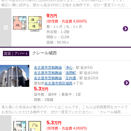
幅広い層に好評な、駅から徒歩10分に立地する物件です。ぜひ一度見ていただき
たい、「フォーリアⅢ」です。...
9
万
円
(管理費・共益費 4,000円)
敷：1ヶ月｜礼：1ヶ月
所在階：1-2階
間取り：2LDK
面積：60.00㎡
クレール城西
賃貸｜アパート
名古屋市営鶴舞線
「
浄心
」駅 徒歩5分
名古屋市営鶴舞線
「
浅間町
」駅 徒歩14分
名古屋市営鶴舞線
「
庄内通
」駅 徒歩22分
愛知県
名古屋市西区
城西
４丁目
5.3
万円
築年数：築8年 ｜募集中：
1室
階数：2階建
落ち着いた街並みが魅力のアパートはこちらです。こちらは初期費用をカードで
お支払いいただける物件です。ぜひ一度見ていただきたい、「クレール城西」で
す。北向きなので、日光は当...
5.3
万
円
(管理費・共益費 4,000円)