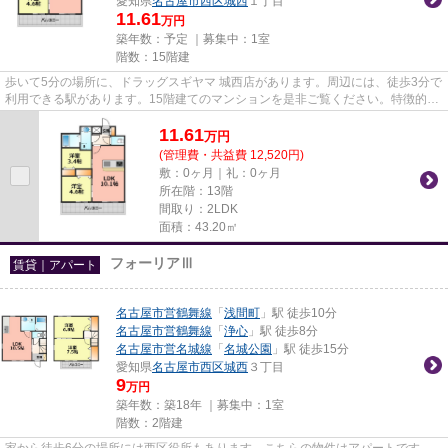
愛知県
名古屋市西区
城西
１丁目
11.61
万円
築年数：予定 ｜募集中：
1室
階数：15階建
歩いて5分の場所に、ドラッグスギヤマ 城西店があります。周辺には、徒歩3分で
利用できる駅があります。15階建てのマンションを是非ご覧ください。特徴的な
外観と洗練された設計の内装...
11.61
万
円
(管理費・共益費 12,520円)
敷：0ヶ月｜礼：0ヶ月
所在階：13階
間取り：2LDK
面積：43.20㎡
フォーリアⅢ
賃貸｜アパート
名古屋市営鶴舞線
「
浅間町
」駅 徒歩10分
名古屋市営鶴舞線
「
浄心
」駅 徒歩8分
名古屋市営名城線
「
名城公園
」駅 徒歩15分
愛知県
名古屋市西区
城西
３丁目
9
万円
築年数：築18年 ｜募集中：
1室
階数：2階建
家から徒歩6分の場所には西区役所もあります。こちらの物件はアパートです。