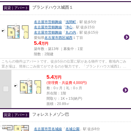
ブランドハウス城西１
賃貸｜アパート
名古屋市営鶴舞線
「
浅間町
」駅 徒歩5分
名古屋市営鶴舞線
「
浄心
」駅 徒歩15分
名古屋市営鶴舞線
「
丸の内
」駅 徒歩15分
愛知県
名古屋市西区
城西
１丁目
5.4
万円
築年数：築13年 ｜募集中：
1室
階数：2階建
こちらの物件はアパートです。徒歩5分の位置に駅がある物件です。敷地内ごみ
置き場は、簡単にごみ捨てができるのが魅力です。「ブランドハウス城西1」の
物件情報をお探しならお気軽に...
5.4
万
円
(管理費・共益費 4,000円)
敷：0ヶ月｜礼：0ヶ月
所在階：1階
間取り：1K＋1S(納戸)
面積：20.89㎡
フォレストメゾン巴
賃貸｜アパート
名古屋市営名城線
「
名城公園
」駅 徒歩8分