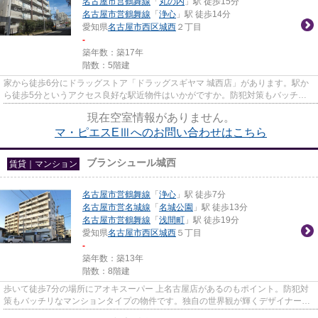
名古屋市営鶴舞線
「
丸の内
」駅 徒歩15分
名古屋市営鶴舞線
「
浄心
」駅 徒歩14分
愛知県
名古屋市西区
城西
２丁目
-
築年数：築17年
階数：5階建
家から徒歩6分にドラッグストア「ドラッグスギヤマ 城西店」があります。駅か
ら徒歩5分というアクセス良好な駅近物件はいかがですか。防犯対策もバッチリ
なマンションタイプの物件です...
現在空室情報がありません。
マ・ピエスEⅢへのお問い合わせはこちら
ブランシュール城西
賃貸｜マンション
名古屋市営鶴舞線
「
浄心
」駅 徒歩7分
名古屋市営名城線
「
名城公園
」駅 徒歩13分
名古屋市営鶴舞線
「
浅間町
」駅 徒歩19分
愛知県
名古屋市西区
城西
５丁目
-
築年数：築13年
階数：8階建
歩いて徒歩7分の場所にアオキスーパー 上名古屋店があるのもポイント。防犯対
策もバッチリなマンションタイプの物件です。独自の世界観が輝くデザイナーズ
物件は魅力溢れる物件です。...