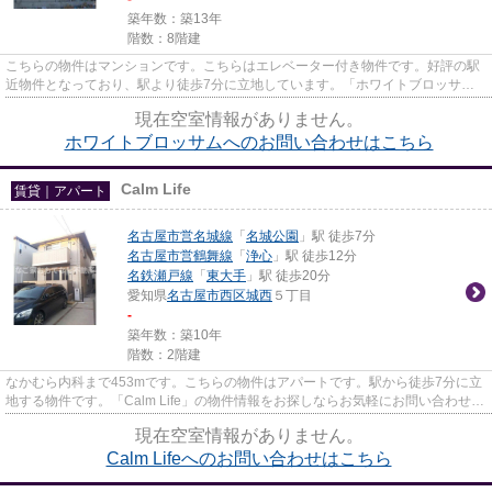
築年数：築13年
階数：8階建
こちらの物件はマンションです。こちらはエレベーター付き物件です。好評の駅
近物件となっており、駅より徒歩7分に立地しています。「ホワイトブロッサ
ム」の物件情報をお探しならお気...
現在空室情報がありません。
ホワイトブロッサムへのお問い合わせはこちら
Calm Life
賃貸｜アパート
名古屋市営名城線
「
名城公園
」駅 徒歩7分
名古屋市営鶴舞線
「
浄心
」駅 徒歩12分
名鉄瀬戸線
「
東大手
」駅 徒歩20分
愛知県
名古屋市西区
城西
５丁目
-
築年数：築10年
階数：2階建
なかむら内科まで453mです。こちらの物件はアパートです。駅から徒歩7分に立
地する物件です。「Calm Life」の物件情報をお探しならお気軽にお問い合わせ下
さい。名古屋市西区内の賃貸...
現在空室情報がありません。
Calm Lifeへのお問い合わせはこちら