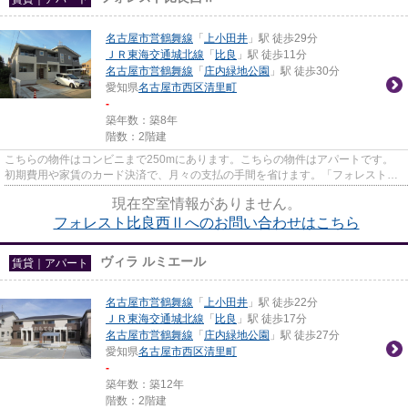
名古屋市営鶴舞線
「
上小田井
」駅 徒歩29分
ＪＲ東海交通城北線
「
比良
」駅 徒歩11分
名古屋市営鶴舞線
「
庄内緑地公園
」駅 徒歩30分
愛知県
名古屋市西区
清里町
-
築年数：築8年
階数：2階建
こちらの物件はコンビニまで250mにあります。こちらの物件はアパートです。
初期費用や家賃のカード決済で、月々の支払の手間を省けます。「フォレスト比
良西Ⅱ」のここがイチオシ。賃貸...
現在空室情報がありません。
フォレスト比良西Ⅱへのお問い合わせはこちら
ヴィラ ルミエール
賃貸｜アパート
名古屋市営鶴舞線
「
上小田井
」駅 徒歩22分
ＪＲ東海交通城北線
「
比良
」駅 徒歩17分
名古屋市営鶴舞線
「
庄内緑地公園
」駅 徒歩27分
愛知県
名古屋市西区
清里町
-
築年数：築12年
階数：2階建