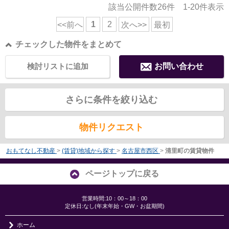
該当公開件数
26
件
1-20
件表示
1
2
<<前へ
次へ>>
最初
チェックした物件をまとめて
検討リストに追加
お問い合わせ
さらに条件を絞り込む
物件リクエスト
おもてなし不動産
>
(賃貸)地域から探す
>
名古屋市西区
>
清里町の賃貸物件
ページトップに戻る
営業時間:10：00～18：00
定休日:なし(年末年始・GW・お盆期間)
ホーム