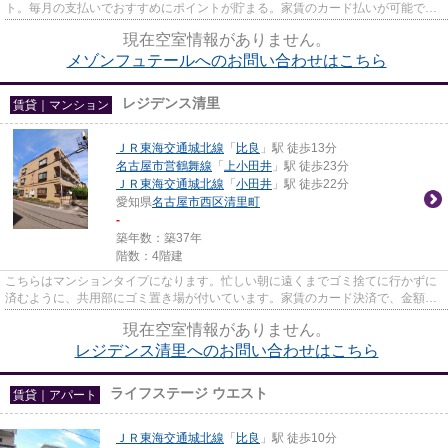
ト。毎月の支払いでおすすめにポイントが貯まる。家賃のカード払いが可能で
す。こちらの物件はアパートで...
現在空室情報がありません。
メゾンフュテールへのお問い合わせはこちら
レジデンス清里
賃貸｜マンション
ＪＲ東海交通城北線
「
比良
」駅 徒歩13分
名古屋市営鶴舞線
「
上小田井
」駅 徒歩23分
ＪＲ東海交通城北線
「
小田井
」駅 徒歩22分
愛知県
名古屋市西区
清里町
-
築年数：築37年
階数：4階建
こちらはマンションタイプになります。忙しい朝に遠くまでゴミ捨てに行かずに
済むように、共用部にゴミ置き場が付いています。家賃のカード決済で、金額に
応じたポイントが還元されま...
現在空室情報がありません。
レジデンス清里へのお問い合わせはこちら
ライフステージ ウエスト
賃貸｜アパート
ＪＲ東海交通城北線
「
比良
」駅 徒歩10分