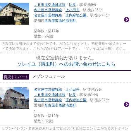
ＪＲ東海交通城北線
「
比良
」駅 徒歩9分
名古屋市営鶴舞線
「
上小田井
」駅 徒歩25分
名古屋市営鶴舞線
「
庄内緑地公園
」駅 徒歩26分
愛知県
名古屋市西区
清里町
-
築年数：築17年
階数：2階建
名古屋比良郵便局まで徒歩4分です。ATMに行かずとも、初期費用や家賃をカー
ドで決済できます。こちらの物件はアパートです。「ソレイユ(清里町)」のここ
がイチオシ。物件数豊富ななご...
現在空室情報がありません。
ソレイユ（清里町）へのお問い合わせはこちら
メゾンフュテール
賃貸｜アパート
名古屋市営鶴舞線
「
上小田井
」駅 徒歩23分
ＪＲ東海交通城北線
「
比良
」駅 徒歩14分
名古屋市営鶴舞線
「
庄内緑地公園
」駅 徒歩27分
愛知県
名古屋市西区
清里町
-
築年数：築12年
階数：2階建
セブン‐イレブン 名古屋砂原町店まで徒歩3分と近場にコンビニがあるのもポイン