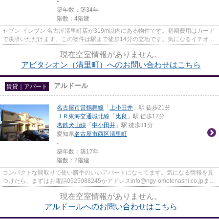
-
築年数：築34年
階数：4階建
セブン‐イレブン 名古屋清里町店が319m以内にある物件です。初期費用はカード
で決済いただけます。この物件は駅まで徒歩14分の立地です。気になるイチオシ
物件情報：「アビタシオン」...
現在空室情報がありません。
アビタシオン（清里町）へのお問い合わせはこちら
アルドール
賃貸｜アパート
名古屋市営鶴舞線
「
上小田井
」駅 徒歩21分
ＪＲ東海交通城北線
「
比良
」駅 徒歩17分
名鉄犬山線
「
中小田井
」駅 徒歩31分
愛知県
名古屋市西区
清里町
-
築年数：築17年
階数：2階建
コンパクトな間取りで使い勝手のいいアパートになってます。気になる情報を見
つけたら、まずはお電話0525088245かアドレスinfo@ngy-omotenashi.co.jpまで
ご連絡を下さい。当社なご家お...
現在空室情報がありません。
アルドールへのお問い合わせはこちら