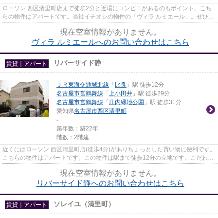
ローソン 西区清里町店まで徒歩2分と近場にコンビニがあるのもポイント。こち
らの物件はアパートです。当社イチオシの物件の「ヴィラ ルミエール」。ぜひ一
度ご覧ください。なご家おも...
現在空室情報がありません。
ヴィラ ルミエールへのお問い合わせはこちら
リバーサイド静
賃貸｜アパート
ＪＲ東海交通城北線
「
比良
」駅 徒歩12分
名古屋市営鶴舞線
「
上小田井
」駅 徒歩29分
名古屋市営鶴舞線
「
庄内緑地公園
」駅 徒歩31分
愛知県
名古屋市西区
清里町
-
築年数：築22年
階数：2階建
近くにはローソン 西区清里町店(徒歩4分)がありちょっとした買い物に便利です。
こちらの物件はアパートです。この物件は駅まで徒歩12分の立地です。こだわり
ポイント満載のリバーサイ...
現在空室情報がありません。
リバーサイド静へのお問い合わせはこちら
ソレイユ（清里町）
賃貸｜アパート