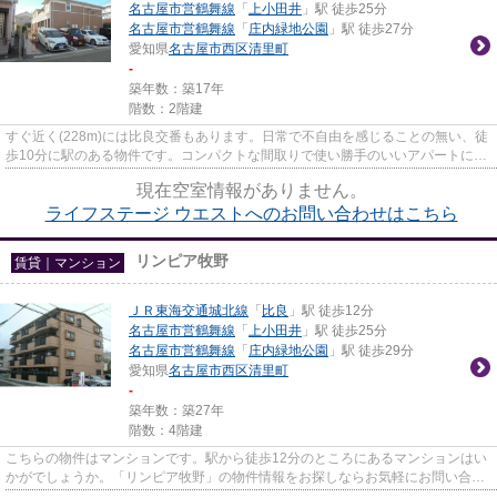
名古屋市営鶴舞線
「
上小田井
」駅 徒歩25分
名古屋市営鶴舞線
「
庄内緑地公園
」駅 徒歩27分
愛知県
名古屋市西区
清里町
-
築年数：築17年
階数：2階建
すぐ近く(228m)には比良交番もあります。日常で不自由を感じることの無い、徒
歩10分に駅のある物件です。コンパクトな間取りで使い勝手のいいアパートにな
ってます。「ライフステージ ...
現在空室情報がありません。
ライフステージ ウエストへのお問い合わせはこちら
リンピア牧野
賃貸｜マンション
ＪＲ東海交通城北線
「
比良
」駅 徒歩12分
名古屋市営鶴舞線
「
上小田井
」駅 徒歩25分
名古屋市営鶴舞線
「
庄内緑地公園
」駅 徒歩29分
愛知県
名古屋市西区
清里町
-
築年数：築27年
階数：4階建
こちらの物件はマンションです。駅から徒歩12分のところにあるマンションはい
かがでしょうか。「リンピア牧野」の物件情報をお探しならお気軽にお問い合わ
せ下さい。明るいスタッフ、...