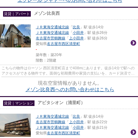
エクレール シャトーへのお問い合わせはこちら
メゾン比良西
賃貸｜アパート
ＪＲ東海交通城北線
「
比良
」駅 徒歩14分
ＪＲ東海交通城北線
「
小田井
」駅 徒歩26分
名古屋市営鶴舞線
「
上小田井
」駅 徒歩26分
愛知県
名古屋市西区
清里町
-
築年数：築20年
階数：2階建
こちらの物件はローソン 西区清里町店まで408mにあります。徒歩14分で駅への
アクセスができる物件です。面倒な初期費用や家賃の支払いを、カード決済で簡
単・便利にしませんか。「メゾ...
現在空室情報がありません。
メゾン比良西へのお問い合わせはこちら
アビタシオン（清里町）
賃貸｜マンション
ＪＲ東海交通城北線
「
比良
」駅 徒歩14分
名古屋市営鶴舞線
「
上小田井
」駅 徒歩22分
ＪＲ東海交通城北線
「
小田井
」駅 徒歩21分
愛知県
名古屋市西区
清里町