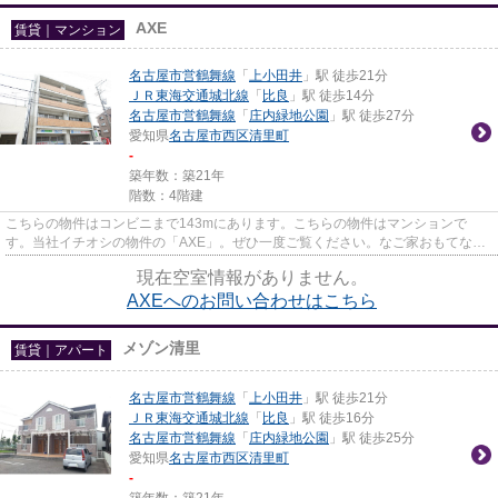
AXE
賃貸｜マンション
名古屋市営鶴舞線
「
上小田井
」駅 徒歩21分
ＪＲ東海交通城北線
「
比良
」駅 徒歩14分
名古屋市営鶴舞線
「
庄内緑地公園
」駅 徒歩27分
愛知県
名古屋市西区
清里町
-
築年数：築21年
階数：4階建
こちらの物件はコンビニまで143mにあります。こちらの物件はマンションで
す。当社イチオシの物件の「AXE」。ぜひ一度ご覧ください。なご家おもてなし
不動産は名古屋市西区にある名古屋...
現在空室情報がありません。
AXEへのお問い合わせはこちら
メゾン清里
賃貸｜アパート
名古屋市営鶴舞線
「
上小田井
」駅 徒歩21分
ＪＲ東海交通城北線
「
比良
」駅 徒歩16分
名古屋市営鶴舞線
「
庄内緑地公園
」駅 徒歩25分
愛知県
名古屋市西区
清里町
-
築年数：築21年