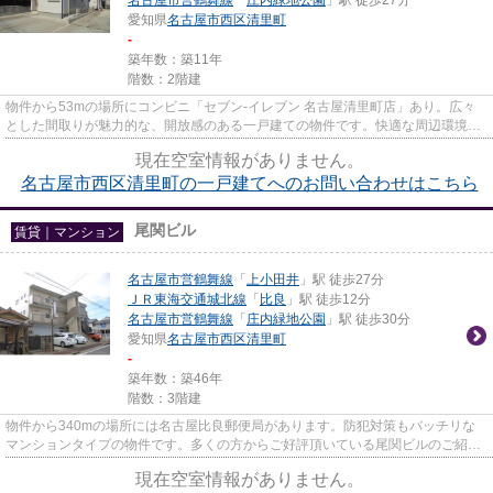
愛知県
名古屋市西区
清里町
-
築年数：築11年
階数：2階建
物件から53mの場所にコンビニ「セブン‐イレブン 名古屋清里町店」あり。広々
とした間取りが魅力的な、開放感のある一戸建ての物件です。快適な周辺環境の
ある、徒歩10分に駅のある物件...
現在空室情報がありません。
名古屋市西区清里町の一戸建てへのお問い合わせはこちら
尾関ビル
賃貸｜マンション
名古屋市営鶴舞線
「
上小田井
」駅 徒歩27分
ＪＲ東海交通城北線
「
比良
」駅 徒歩12分
名古屋市営鶴舞線
「
庄内緑地公園
」駅 徒歩30分
愛知県
名古屋市西区
清里町
-
築年数：築46年
階数：3階建
物件から340mの場所には名古屋比良郵便局があります。防犯対策もバッチリな
マンションタイプの物件です。多くの方からご好評頂いている尾関ビルのご紹介
です。info@ngy-omotenashi.co....
現在空室情報がありません。