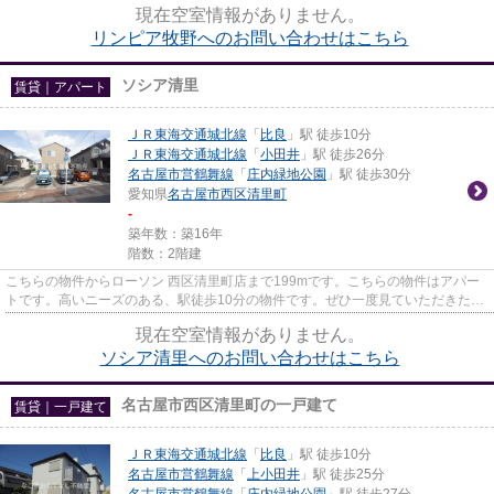
現在空室情報がありません。
リンピア牧野へのお問い合わせはこちら
ソシア清里
賃貸｜アパート
ＪＲ東海交通城北線
「
比良
」駅 徒歩10分
ＪＲ東海交通城北線
「
小田井
」駅 徒歩26分
名古屋市営鶴舞線
「
庄内緑地公園
」駅 徒歩30分
愛知県
名古屋市西区
清里町
-
築年数：築16年
階数：2階建
こちらの物件からローソン 西区清里町店まで199mです。こちらの物件はアパー
トです。高いニーズのある、駅徒歩10分の物件です。ぜひ一度見ていただきた
い、「ソシア清里」です。当社へ...
現在空室情報がありません。
ソシア清里へのお問い合わせはこちら
名古屋市西区清里町の一戸建て
賃貸｜一戸建て
ＪＲ東海交通城北線
「
比良
」駅 徒歩10分
名古屋市営鶴舞線
「
上小田井
」駅 徒歩25分
名古屋市営鶴舞線
「
庄内緑地公園
」駅 徒歩27分