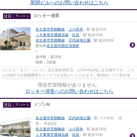
尾関ビルへのお問い合わせはこちら
ロッキー清里
賃貸｜アパート
名古屋市営鶴舞線
「
上小田井
」駅 徒歩23分
ＪＲ東海交通城北線
「
比良
」駅 徒歩15分
名古屋市営鶴舞線
「
庄内緑地公園
」駅 徒歩28分
愛知県
名古屋市西区
清里町
-
築年数：築28年
階数：2階建
コンビニ「セブン‐イレブン 名古屋砂原町店」が264m以内にある物件です。こち
らの物件では初期費用をカードでお支払いいただけます。敷地内にゴミ置き場を
備えているので敷地外に出る...
現在空室情報がありません。
ロッキー清里へのお問い合わせはこちら
メゾンM
賃貸｜アパート
名古屋市営鶴舞線
「
庄内緑地公園
」駅 バス10分 「比
良」 停歩2分
名古屋市営鶴舞線
「
上小田井
」駅 徒歩28分
ＪＲ東海交通城北線
「
比良
」駅 徒歩13分