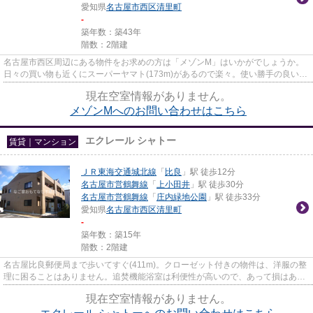
愛知県
名古屋市西区
清里町
-
築年数：築43年
階数：2階建
名古屋市西区周辺にある物件をお求めの方は「メゾンM」はいかがでしょうか。
日々の買い物も近くにスーパーヤマト(173m)があるので楽々。使い勝手の良いア
パートでイチオシの物件です。...
現在空室情報がありません。
メゾンMへのお問い合わせはこちら
エクレール シャトー
賃貸｜マンション
ＪＲ東海交通城北線
「
比良
」駅 徒歩12分
名古屋市営鶴舞線
「
上小田井
」駅 徒歩30分
名古屋市営鶴舞線
「
庄内緑地公園
」駅 徒歩33分
愛知県
名古屋市西区
清里町
-
築年数：築15年
階数：2階建
名古屋比良郵便局まで歩いてすぐ(411m)。クローゼット付きの物件は、洋服の整
理に困ることはありません。追焚機能浴室は利便性が高いので、あって損はあり
ません。エクレール シャトー...
現在空室情報がありません。