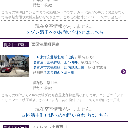
階数：2階建
こちらの物件はコンビニまでの距離が38mです。カード決済で手元にお金がなく
ても初期費用や家賃支払いができます。こちらの物件はアパートです。当社イチ
オシの物件の「メゾン清里」。...
現在空室情報がありません。
メゾン清里へのお問い合わせはこちら
西区清里町戸建
賃貸｜一戸建て
ＪＲ東海交通城北線
「
比良
」駅 徒歩9分
名古屋市営鶴舞線
「
上小田井
」駅 徒歩27分
名古屋市営鶴舞線
「
庄内緑地公園
」駅 徒歩30分
愛知県
名古屋市西区
清里町
-
築年数：築11年
階数：2階建
こちらの物件から294mの場所に名古屋比良郵便局があります。コンビニ「ファ
ミリーマート砂原町店」が381m以内にある物件です。こちらの物件は一戸建て
です。こだわりポイント満載の西...
現在空室情報がありません。
西区清里町戸建へのお問い合わせはこちら
フォレスト比良西Ⅱ
賃貸｜アパート