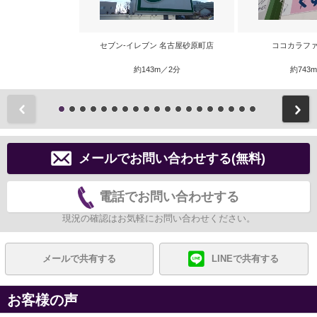
セブン‐イレブン 名古屋砂原町店
ココカラファ
約143m／2分
約743
前
メールでお問い合わせする(無料)
電話でお問い合わせする
現況の確認はお気軽にお問い合わせください。
メールで共有する
LINEで共有する
お客様の声