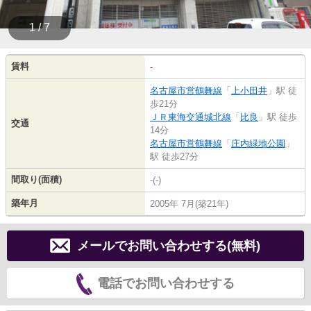
1 / 7
賃料
-
名古屋市営鶴舞線
「
上小田井
」駅 徒
歩21分
ＪＲ東海交通城北線
「
比良
」駅 徒歩
交通
14分
名古屋市営鶴舞線
「
庄内緑地公園
」
駅 徒歩27分
間取り(面積)
-(-)
築年月
2005年 7月(築21年)
メールでお問い合わせする(無料)
電話でお問い合わせする