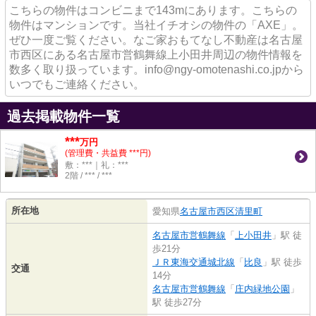
こちらの物件はコンビニまで143mにあります。こちらの
物件はマンションです。当社イチオシの物件の「AXE」。
ぜひ一度ご覧ください。なご家おもてなし不動産は名古屋
市西区にある名古屋市営鶴舞線上小田井周辺の物件情報を
数多く取り扱っています。info@ngy-omotenashi.co.jpから
いつでもご連絡ください。
過去掲載物件一覧
***
万円
(管理費・共益費 ***円)
敷：***｜礼：***
2階 / *** / ***
所在地
愛知県
名古屋市西区
清里町
名古屋市営鶴舞線
「
上小田井
」駅 徒
歩21分
ＪＲ東海交通城北線
「
比良
」駅 徒歩
交通
14分
名古屋市営鶴舞線
「
庄内緑地公園
」
駅 徒歩27分