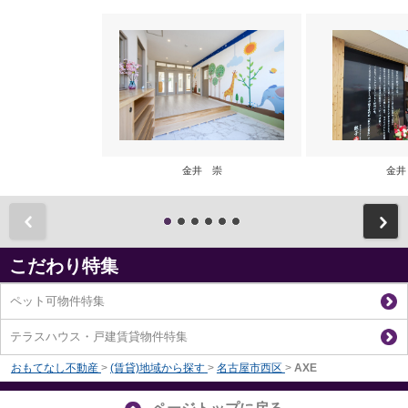
金井 崇
金井
前
こだわり特集
ペット可物件特集
テラスハウス・戸建賃貸物件特集
おもてなし不動産
>
(賃貸)地域から探す
>
名古屋市西区
>
AXE