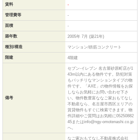
賃料
-
管理費等
-
面積
-
築年数
2005年 7月 (築21年)
種別/構造
マンション/鉄筋コンクリート
階建
4階建
セブン‐イレブン 名古屋砂原町店が1
43m以内にある物件です。防犯対策
もバッチリなマンションタイプの物
件です。「AXE」の物件情報をお探
しならお気軽にお問い合わせ下さ
備考
い。物件数豊富ななご家おもてなし
不動産なら、名古屋市西区エリアの
賃貸物件もすぐに検索できます。物
件詳細やご質問はお気軽に05250882
45またはinfo@ngy-omotenashi.co.jp
へ。
なご家おもてなし不動産株式会社