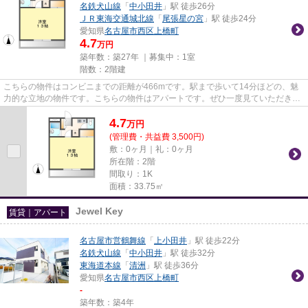
名鉄犬山線
「
中小田井
」駅 徒歩26分
ＪＲ東海交通城北線
「
尾張星の宮
」駅 徒歩24分
愛知県
名古屋市西区
上橋町
4.7
万円
築年数：築27年 ｜募集中：
1室
階数：2階建
こちらの物件はコンビニまでの距離が466mです。駅まで歩いて14分ほどの、魅
力的な立地の物件です。こちらの物件はアパートです。ぜひ一度見ていただきた
い、「Forest」です。なご家お...
4.7
万
円
(管理費・共益費 3,500円)
敷：0ヶ月｜礼：0ヶ月
所在階：2階
間取り：1K
面積：33.75㎡
Jewel Key
賃貸｜アパート
名古屋市営鶴舞線
「
上小田井
」駅 徒歩22分
名鉄犬山線
「
中小田井
」駅 徒歩32分
東海道本線
「
清洲
」駅 徒歩36分
愛知県
名古屋市西区
上橋町
-
築年数：築4年