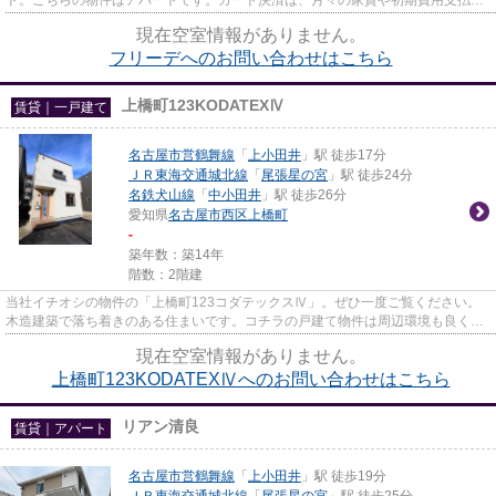
のわずらわしさを解消してく...
現在空室情報がありません。
フリーデへのお問い合わせはこちら
上橋町123KODATEXⅣ
賃貸｜一戸建て
名古屋市営鶴舞線
「
上小田井
」駅 徒歩17分
ＪＲ東海交通城北線
「
尾張星の宮
」駅 徒歩24分
名鉄犬山線
「
中小田井
」駅 徒歩26分
愛知県
名古屋市西区
上橋町
-
築年数：築14年
階数：2階建
当社イチオシの物件の「上橋町123コダテックスⅣ」。ぜひ一度ご覧ください。
木造建築で落ち着きのある住まいです。コチラの戸建て物件は周辺環境も良く、
子育てにもうってつけです。な...
現在空室情報がありません。
上橋町123KODATEXⅣへのお問い合わせはこちら
リアン清良
賃貸｜アパート
名古屋市営鶴舞線
「
上小田井
」駅 徒歩19分
ＪＲ東海交通城北線
「
尾張星の宮
」駅 徒歩25分