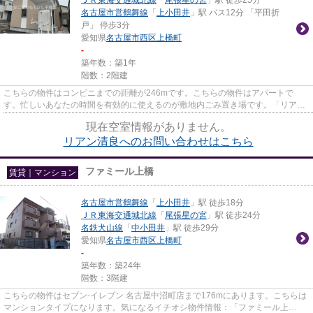
名古屋市営鶴舞線
「
上小田井
」駅 バス12分 「平田折
戸」 停歩3分
愛知県
名古屋市西区
上橋町
-
築年数：築1年
階数：2階建
こちらの物件はコンビニまでの距離が246mです。こちらの物件はアパートで
す。忙しいあなたの時間を有効的に使えるのが敷地内ごみ置き場です。「リアン
清良」の物件情報をお探しならお...
現在空室情報がありません。
リアン清良へのお問い合わせはこちら
ファミール上橋
賃貸｜マンション
名古屋市営鶴舞線
「
上小田井
」駅 徒歩18分
ＪＲ東海交通城北線
「
尾張星の宮
」駅 徒歩24分
名鉄犬山線
「
中小田井
」駅 徒歩29分
愛知県
名古屋市西区
上橋町
-
築年数：築24年
階数：3階建
こちらの物件はセブン‐イレブン 名古屋中沼町店まで176mにあります。こちらは
マンションタイプになります。気になるイチオシ物件情報：「ファミール上