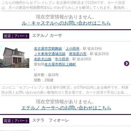
こちらの物件からセブン‐イレブン 名古屋中沼町店まで215mです。カード決済
は、月々の家賃や初期費用支払いのわずらわしさを解消してくれます。敷地内ご
み置き場があればごみをもって...
現在空室情報がありません。
ル・キャステルへのお問い合わせはこちら
エテルノ カーサ
賃貸｜アパート
名古屋市営鶴舞線
「
上小田井
」駅 徒歩19分
ＪＲ東海交通城北線
「
尾張星の宮
」駅 徒歩25分
名鉄犬山線
「
中小田井
」駅 徒歩28分
愛知県
名古屋市西区
上橋町
-
築年数：築16年
階数：2階建
コンビニ「セブン‐イレブン 名古屋中沼町店」が270m以内にある物件です。利便
性が高くお問い合わせの多い敷地内ゴミ置き場です。カード決済で手元にお金が
なくても初期費用や家賃支払...
現在空室情報がありません。
エテルノ カーサへのお問い合わせはこちら
ステラ フィオーレ
賃貸｜アパート