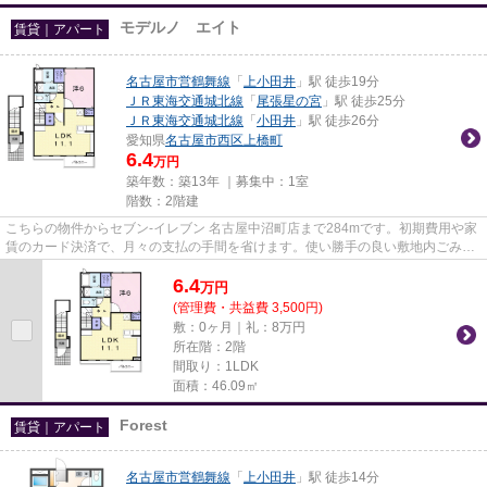
モデルノ エイト
賃貸｜アパート
名古屋市営鶴舞線
「
上小田井
」駅 徒歩19分
ＪＲ東海交通城北線
「
尾張星の宮
」駅 徒歩25分
ＪＲ東海交通城北線
「
小田井
」駅 徒歩26分
愛知県
名古屋市西区
上橋町
6.4
万円
築年数：築13年 ｜募集中：
1室
階数：2階建
こちらの物件からセブン‐イレブン 名古屋中沼町店まで284mです。初期費用や家
賃のカード決済で、月々の支払の手間を省けます。使い勝手の良い敷地内ごみ置
き場付。当社イチオシの物件...
6.4
万
円
(管理費・共益費 3,500円)
敷：0ヶ月｜礼：8万円
所在階：2階
間取り：1LDK
面積：46.09㎡
Forest
賃貸｜アパート
名古屋市営鶴舞線
「
上小田井
」駅 徒歩14分