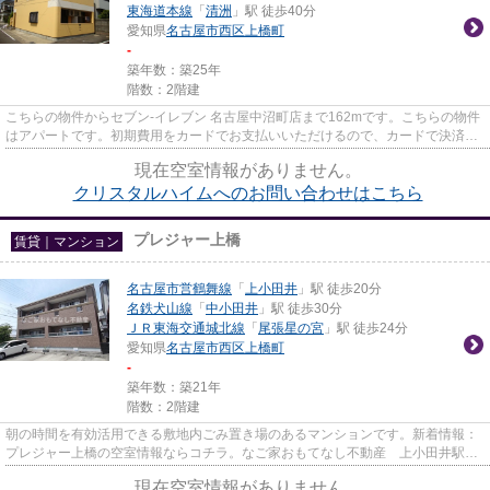
東海道本線
「
清洲
」駅 徒歩40分
愛知県
名古屋市西区
上橋町
-
築年数：築25年
階数：2階建
こちらの物件からセブン‐イレブン 名古屋中沼町店まで162mです。こちらの物件
はアパートです。初期費用をカードでお支払いいただけるので、カードで決済し
たい方にもおすすめです。ぜ...
現在空室情報がありません。
クリスタルハイムへのお問い合わせはこちら
プレジャー上橋
賃貸｜マンション
名古屋市営鶴舞線
「
上小田井
」駅 徒歩20分
名鉄犬山線
「
中小田井
」駅 徒歩30分
ＪＲ東海交通城北線
「
尾張星の宮
」駅 徒歩24分
愛知県
名古屋市西区
上橋町
-
築年数：築21年
階数：2階建
朝の時間を有効活用できる敷地内ごみ置き場のあるマンションです。新着情報：
プレジャー上橋の空室情報ならコチラ。なご家おもてなし不動産 上小田井駅前
店があなたのご希望に適した...
現在空室情報がありません。