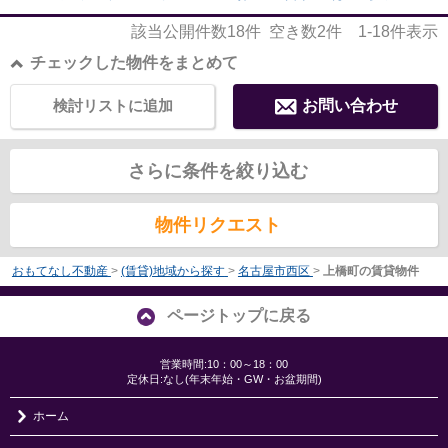
該当公開件数
18
件 空き数
2
件
1-18
件表示
チェックした物件をまとめて
検討リストに追加
お問い合わせ
さらに条件を絞り込む
物件リクエスト
おもてなし不動産
>
(賃貸)地域から探す
>
名古屋市西区
>
上橋町の賃貸物件
ページトップに戻る
営業時間:10：00～18：00
定休日:なし(年末年始・GW・お盆期間)
ホーム