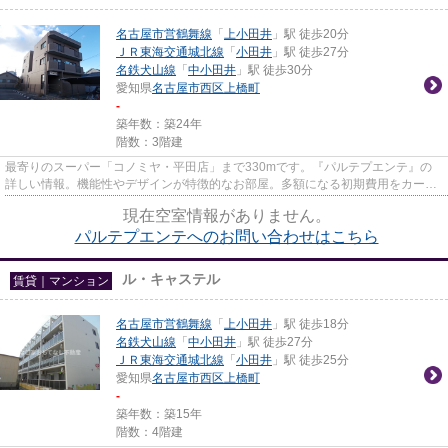
名古屋市営鶴舞線
「
上小田井
」駅 徒歩20分
ＪＲ東海交通城北線
「
小田井
」駅 徒歩27分
名鉄犬山線
「
中小田井
」駅 徒歩30分
愛知県
名古屋市西区
上橋町
-
築年数：築24年
階数：3階建
最寄りのスーパー「コノミヤ・平田店」まで330mです。『パルテプエンテ』の
詳しい情報。機能性やデザインが特徴的なお部屋。多額になる初期費用をカード
決済すると、ポイントがお得に...
現在空室情報がありません。
パルテプエンテへのお問い合わせはこちら
ル・キャステル
賃貸｜マンション
名古屋市営鶴舞線
「
上小田井
」駅 徒歩18分
名鉄犬山線
「
中小田井
」駅 徒歩27分
ＪＲ東海交通城北線
「
小田井
」駅 徒歩25分
愛知県
名古屋市西区
上橋町
-
築年数：築15年
階数：4階建