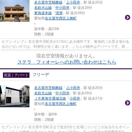
名古屋市営鶴舞線
「
上小田井
」駅 徒歩20分
名鉄犬山線
「
中小田井
」駅 徒歩29分
東海道本線
「
清洲
」駅 徒歩39分
愛知県
名古屋市西区
上橋町
-
築年数：築23年
階数：2階建
セブン‐イレブン 名古屋中沼町店が173mにある物件です。敷地内ごみ置き場があ
るのとないのでは、利便性が全く違います。こちらの物件はアパートです。新着
情報：ステラ フィオーレの...
現在空室情報がありません。
ステラ フィオーレへのお問い合わせはこちら
フリーデ
賃貸｜アパート
名古屋市営鶴舞線
「
上小田井
」駅 徒歩20分
名鉄犬山線
「
中小田井
」駅 徒歩29分
ＪＲ東海交通城北線
「
小田井
」駅 徒歩27分
愛知県
名古屋市西区
上橋町
-
築年数：築9年
階数：2階建
セブン‐イレブン 名古屋中沼町店まで徒歩5分と近場にコンビニがあるのもポイン
ト。こちらの物件はアパートです。カード決済は、月々の家賃や初期費用支払い