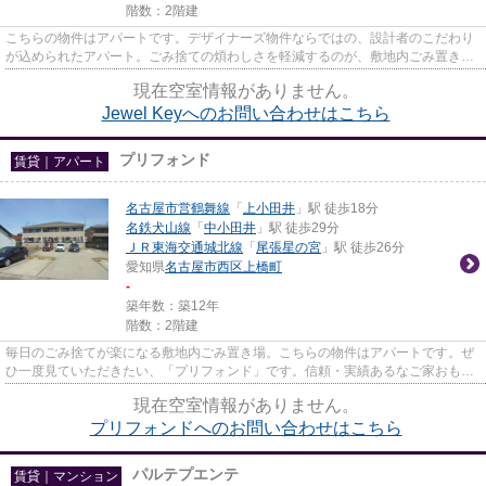
階数：2階建
こちらの物件はアパートです。デザイナーズ物件ならではの、設計者のこだわり
が込められたアパート。ごみ捨ての煩わしさを軽減するのが、敷地内ごみ置き場
です。ぜひ一度見ていただき...
現在空室情報がありません。
Jewel Keyへのお問い合わせはこちら
プリフォンド
賃貸｜アパート
名古屋市営鶴舞線
「
上小田井
」駅 徒歩18分
名鉄犬山線
「
中小田井
」駅 徒歩29分
ＪＲ東海交通城北線
「
尾張星の宮
」駅 徒歩26分
愛知県
名古屋市西区
上橋町
-
築年数：築12年
階数：2階建
毎日のごみ捨てが楽になる敷地内ごみ置き場。こちらの物件はアパートです。ぜ
ひ一度見ていただきたい、「プリフォンド」です。信頼・実績あるなご家おもて
なし不動産で名古屋市営鶴舞...
現在空室情報がありません。
プリフォンドへのお問い合わせはこちら
パルテプエンテ
賃貸｜マンション