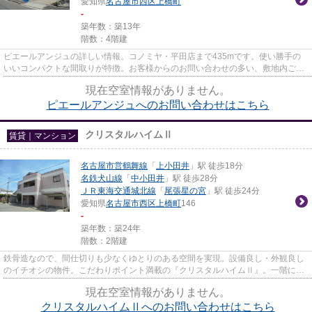
愛知県
名古屋市西区
上橋町
-
築年数：築13年
階数：4階建
ピエールアンジュの詳しい情報。コノミヤ・平田店まで435mです。使い勝手の
いいコンパクトな間取りが特徴。お客様からのお問い合わせの多い、敷地内ごみ
置き場があります。なご家おも...
現在空室情報がありません。
ピエールアンジュへのお問い合わせはこちら
クリスタルハイムⅡ
賃貸｜マンション
名古屋市営鶴舞線
「
上小田井
」駅 徒歩18分
名鉄犬山線
「
中小田井
」駅 徒歩28分
ＪＲ東海交通城北線
「
尾張星の宮
」駅 徒歩24分
愛知県
名古屋市西区
上橋町
146
-
築年数：築24年
階数：2階建
鉄骨造なので、間仕切りも少なくゆとりのある空間を実現。設備良し・外観良し
のイチオシの物件。こだわりポイント満載の『クリスタルハイムⅡ』。一階にあ
るので人の目は気になってしま...
現在空室情報がありません。
クリスタルハイムⅡへのお問い合わせはこちら