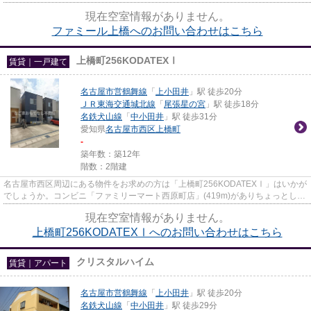
橋」。なご家おもてなし不動産は...
現在空室情報がありません。
ファミール上橋へのお問い合わせはこちら
上橋町256KODATEXⅠ
賃貸｜一戸建て
名古屋市営鶴舞線
「
上小田井
」駅 徒歩20分
ＪＲ東海交通城北線
「
尾張星の宮
」駅 徒歩18分
名鉄犬山線
「
中小田井
」駅 徒歩31分
愛知県
名古屋市西区
上橋町
-
築年数：築12年
階数：2階建
名古屋市西区周辺にある物件をお求めの方は「上橋町256KODATEXⅠ」はいかが
でしょうか。コンビニ「ファミリーマート西原町店」(419m)がありちょっとした
買い物にも便利です。広々とした...
現在空室情報がありません。
上橋町256KODATEXⅠへのお問い合わせはこちら
クリスタルハイム
賃貸｜アパート
名古屋市営鶴舞線
「
上小田井
」駅 徒歩20分
名鉄犬山線
「
中小田井
」駅 徒歩29分