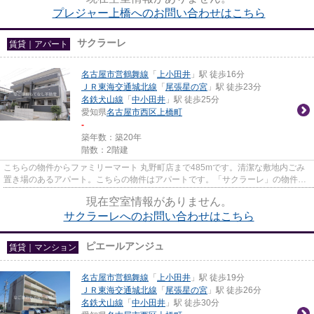
プレジャー上橋へのお問い合わせはこちら
サクラーレ
賃貸｜アパート
名古屋市営鶴舞線
「
上小田井
」駅 徒歩16分
ＪＲ東海交通城北線
「
尾張星の宮
」駅 徒歩23分
名鉄犬山線
「
中小田井
」駅 徒歩25分
愛知県
名古屋市西区
上橋町
-
築年数：築20年
階数：2階建
こちらの物件からファミリーマート 丸野町店まで485mです。清潔な敷地内ごみ
置き場のあるアパート。こちらの物件はアパートです。「サクラーレ」の物件情
報をお探しならお気軽にお問い...
現在空室情報がありません。
サクラーレへのお問い合わせはこちら
ピエールアンジュ
賃貸｜マンション
名古屋市営鶴舞線
「
上小田井
」駅 徒歩19分
ＪＲ東海交通城北線
「
尾張星の宮
」駅 徒歩26分
名鉄犬山線
「
中小田井
」駅 徒歩30分