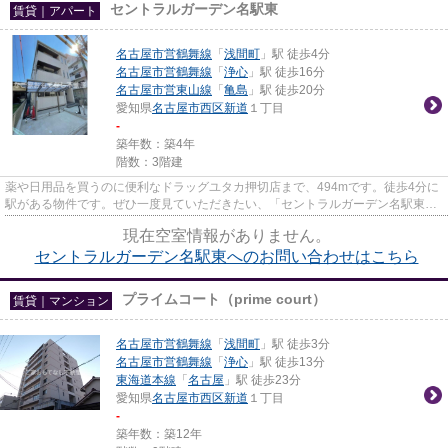
セントラルガーデン名駅東
賃貸｜アパート
名古屋市営鶴舞線
「
浅間町
」駅 徒歩4分
名古屋市営鶴舞線
「
浄心
」駅 徒歩16分
名古屋市営東山線
「
亀島
」駅 徒歩20分
愛知県
名古屋市西区
新道
１丁目
-
築年数：築4年
階数：3階建
薬や日用品を買うのに便利なドラッグユタカ押切店まで、494mです。徒歩4分に
駅がある物件です。ぜひ一度見ていただきたい、「セントラルガーデン名駅東」
です。名古屋市西区にある名古...
現在空室情報がありません。
セントラルガーデン名駅東へのお問い合わせはこちら
プライムコート（prime court）
賃貸｜マンション
名古屋市営鶴舞線
「
浅間町
」駅 徒歩3分
名古屋市営鶴舞線
「
浄心
」駅 徒歩13分
東海道本線
「
名古屋
」駅 徒歩23分
愛知県
名古屋市西区
新道
１丁目
-
築年数：築12年