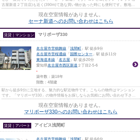
古屋新道２丁目店)も近く(390m)て急な買い物があった時にも便利です。敷地内
ごみ置き場があるのでゴミの持...
現在空室情報がありません。
セーナ新道へのお問い合わせはこちら
マリポーザ330
賃貸｜マンション
名古屋市営鶴舞線
「
浅間町
」駅 徒歩9分
名古屋市営桜通線
「
国際センター
」駅 徒歩11分
東海道本線
「
名古屋
」駅 徒歩20分
愛知県
名古屋市西区
新道
２丁目2-5-6
-
築年数：築18年
階数：4階建
駅から徒歩9分に立地する、魅力的な駅近物件です。こちらの物件はマンション
です。「マリポーザ330」の物件情報をお探しならお気軽にお問い合わせ下さ
い。名古屋市営鶴舞線浅間町周辺...
現在空室情報がありません。
マリポーザ330へのお問い合わせはこちら
アイビス浅間町
賃貸｜アパート
名古屋市営鶴舞線
「
浅間町
」駅 徒歩6分