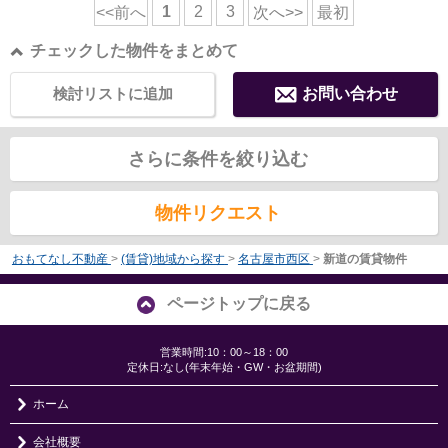
1
2
3
<<前へ
次へ>>
最初
チェックした物件をまとめて
検討リストに追加
お問い合わせ
さらに条件を絞り込む
物件リクエスト
おもてなし不動産
>
(賃貸)地域から探す
>
名古屋市西区
>
新道の賃貸物件
ページトップに戻る
営業時間:10：00～18：00
定休日:なし(年末年始・GW・お盆期間)
ホーム
会社概要