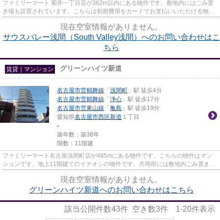
ファミリーマート 菊井一丁目店が362m以内にある物件です。敷地内にはごみ置
き場も設置されています。こちらは初期費用をカードでお支払いいただける物件
です。当社イチオシの物件の「...
現在空室情報がありません。
サウスバレー浅間（South Valley浅間）へのお問い合わせはこ
ちら
グリーンハイツ新道
賃貸｜マンション
名古屋市営鶴舞線
「
浅間町
」駅 徒歩4分
名古屋市営鶴舞線
「
浄心
」駅 徒歩17分
名古屋市営東山線
「
亀島
」駅 徒歩19分
愛知県
名古屋市西区
新道
１丁目
-
築年数：築38年
階数：11階建
ファミリーマート名古屋浅間町店が485mにある物件です。こちらの物件はマン
ションです。地上11階建てのイチオシの物件です。共用部には敷地内ごみ置き
場・エレベータなどが備わってお...
現在空室情報がありません。
グリーンハイツ新道へのお問い合わせはこちら
該当公開件数
43
件 空き数
3
件
1-20
件表示