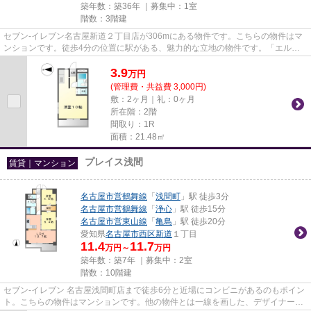
築年数：築36年 ｜募集中：
1室
階数：3階建
セブン-イレブン名古屋新道２丁目店が306mにある物件です。こちらの物件はマ
ンションです。徒歩4分の位置に駅がある、魅力的な立地の物件です。「エルハ
イム浅間町」の物件情報をお探...
3.9
万
円
(管理費・共益費 3,000円)
敷：2ヶ月｜礼：0ヶ月
所在階：2階
間取り：1R
面積：21.48㎡
プレイス浅間
賃貸｜マンション
名古屋市営鶴舞線
「
浅間町
」駅 徒歩3分
名古屋市営鶴舞線
「
浄心
」駅 徒歩15分
名古屋市営東山線
「
亀島
」駅 徒歩20分
愛知県
名古屋市西区
新道
１丁目
11.4
11.7
万円～
万円
築年数：築7年 ｜募集中：
2室
階数：10階建
セブン‐イレブン 名古屋浅間町店まで徒歩6分と近場にコンビニがあるのもポイン
ト。こちらの物件はマンションです。他の物件とは一線を画した、デザイナーズ