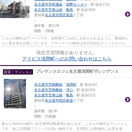
名古屋市営桜通線
「
国際センター
」駅 徒歩17分
名古屋市営東山線
「
亀島
」駅 徒歩18分
愛知県
名古屋市西区
新道
１丁目
-
築年数：築11年
階数：2階建
こちらの物件はアパートです。短時間でごみ出しを終えられるように、敷地内に
ゴミ置き場を設置しています。デザイナーズ物件は非日常的なライフスタイルを
楽しむことができます。新着...
現在空室情報がありません。
アイビス浅間町へのお問い合わせはこちら
プレサンスロジェ名古屋浅間町ザレジデンス
賃貸｜マンション
名古屋市営鶴舞線
「
浅間町
」駅 徒歩3分
名古屋市営鶴舞線
「
浄心
」駅 徒歩16分
名古屋市営東山線
「
亀島
」駅 徒歩22分
愛知県
名古屋市西区
新道
１丁目
-
築年数：築1年
階数：15階建
家から360mの場所に名古屋押切郵便局があります。こちらの物件はマンション
です。地上15階建てでニーズの高い物件です。共用部には敷地内ごみ置き場・エ