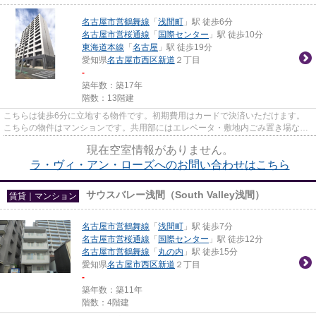
名古屋市営鶴舞線
「
浅間町
」駅 徒歩6分
名古屋市営桜通線
「
国際センター
」駅 徒歩10分
東海道本線
「
名古屋
」駅 徒歩19分
愛知県
名古屋市西区
新道
２丁目
-
築年数：築17年
階数：13階建
こちらは徒歩6分に立地する物件です。初期費用はカードで決済いただけます。
こちらの物件はマンションです。共用部にはエレベータ・敷地内ごみ置き場など
様々な設備やサービスが揃って...
現在空室情報がありません。
ラ・ヴィ・アン・ローズへのお問い合わせはこちら
サウスバレー浅間（South Valley浅間）
賃貸｜マンション
名古屋市営鶴舞線
「
浅間町
」駅 徒歩7分
名古屋市営桜通線
「
国際センター
」駅 徒歩12分
名古屋市営鶴舞線
「
丸の内
」駅 徒歩15分
愛知県
名古屋市西区
新道
２丁目
-
築年数：築11年
階数：4階建