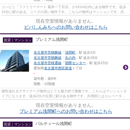
コンビニ「ファミリーマート 菊井一丁目店」が181m以内にある物件です。徒歩
10分に駅のある、ニーズの高い物件です。こちらの物件はマンションです。共用
部には敷地内ごみ置き場・エレ...
現在空室情報がありません。
ビバしんみちへのお問い合わせはこちら
プレミアム浅間町
賃貸｜マンション
名古屋市営鶴舞線
「
浅間町
」駅 徒歩2分
名古屋市営鶴舞線
「
丸の内
」駅 徒歩18分
名古屋市営桜通線
「
国際センター
」駅 徒歩15分
愛知県
名古屋市西区
新道
１丁目
-
築年数：築9年
階数：10階建
個性溢れるデザイナーズ物件はとても魅力的で素敵です。こちらはマンションタ
イプになります。徒歩2分の位置に駅がある物件です。共用部にはエレベータ・
敷地内ごみ置き場など様々な設...
現在空室情報がありません。
プレミアム浅間町へのお問い合わせはこちら
パルティール浅間町
賃貸｜マンション