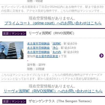
階数：9階建
セブン-イレブン名古屋新道２丁目店が352m以内にある物件です。駅まで徒歩3分
の位置に立地する、アクセス良好な物件です。こちらの物件はマンションです。
共用部にはエレベータ・敷地...
現在空室情報がありません。
プライムコート（prime court）へのお問い合わせはこちら
リーヴォ浅間町（RIVO浅間町）
賃貸｜マンション
名古屋市営鶴舞線
「
浅間町
」駅 徒歩2分
名古屋市営鶴舞線
「
浄心
」駅 徒歩14分
名古屋市営鶴舞線
「
丸の内
」駅 徒歩19分
愛知県
名古屋市西区
新道
１丁目
-
築年数：築9年
階数：10階建
こちらはマンションタイプになります。こちらの個性的な物件はデザイナーズマ
ンションとなっております。駅から徒歩2分というアクセス良好な駅近物件はい
かがですか。共用部には敷地内...
現在空室情報がありません。
リーヴォ浅間町（RIVO浅間町）へのお問い合わせはこちら
ザセンゲンテラス（The Sengen Terrace）
賃貸｜マンション