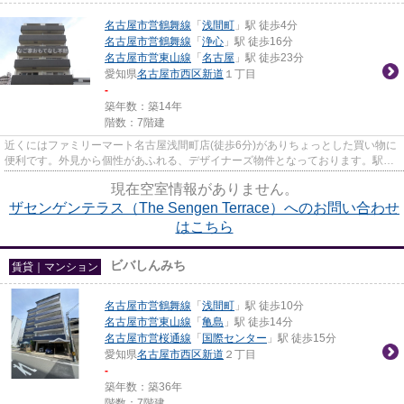
名古屋市営鶴舞線
「
浅間町
」駅 徒歩4分
名古屋市営鶴舞線
「
浄心
」駅 徒歩16分
名古屋市営東山線
「
名古屋
」駅 徒歩23分
愛知県
名古屋市西区
新道
１丁目
-
築年数：築14年
階数：7階建
近くにはファミリーマート名古屋浅間町店(徒歩6分)がありちょっとした買い物に
便利です。外見から個性があふれる、デザイナーズ物件となっております。駅ま
で徒歩4分の位置に立地する...
現在空室情報がありません。
ザセンゲンテラス（The Sengen Terrace）へのお問い合わせ
はこちら
ビバしんみち
賃貸｜マンション
名古屋市営鶴舞線
「
浅間町
」駅 徒歩10分
名古屋市営東山線
「
亀島
」駅 徒歩14分
名古屋市営桜通線
「
国際センター
」駅 徒歩15分
愛知県
名古屋市西区
新道
２丁目
-
築年数：築36年
階数：7階建