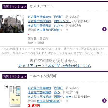
カメリアコート
賃貸｜マンション
名古屋市営鶴舞線
「
浅間町
」駅 徒歩5分
名古屋市営桜通線
「
国際センター
」駅 徒歩14分
名古屋市営鶴舞線
「
丸の内
」駅 徒歩17分
愛知県
名古屋市西区
新道
１丁目
-
築年数：築13年
階数：3階建
こちらの物件はコンビニまで105mにあります。共用部にゴミ置き場を備えてい
るので、外部の人にごみを見られたりするリスクを減らせます。造りとデザイン
に関して、自信をもって情報を...
現在空室情報がありません。
カメリアコートへのお問い合わせはこちら
エルハイム浅間町
賃貸｜マンション
名古屋市営鶴舞線
「
浅間町
」駅 徒歩4分
名古屋市営鶴舞線
「
浄心
」駅 徒歩13分
名古屋市営桜通線
「
国際センター
」駅 徒歩15分
愛知県
名古屋市西区
新道
１丁目
3.9
万円