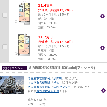
物件となっております。共用...
11.4
万
円
(管理費・共益費 12,000円)
敷：0ヶ月｜礼：1.5ヶ月
所在階：2階
間取り：2LDK
面積：53.00㎡
11.7
万
円
(管理費・共益費 12,000円)
敷：0ヶ月｜礼：1.5ヶ月
所在階：6階
間取り：2LDK
面積：53.00㎡
S-RESIDENCE浅間町駅前axial(アクシャル)
賃貸｜マンション
名古屋市営鶴舞線
「
浅間町
」駅 徒歩2分
名古屋市営鶴舞線
「
浄心
」駅 徒歩14分
名古屋市営桜通線
「
国際センター
」駅 徒歩15分
愛知県
名古屋市西区
新道
１丁目
-
築年数：築1年
階数：15階建