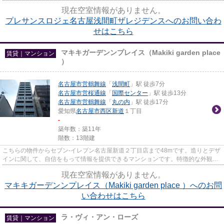
レベータなどが揃っており、と...
現在空室情報がありません。
プレサンスロジェ名古屋浅間町ザレジデンスへのお問い合わ
せはこちら
マキキガーデンンプレイス（Makiki garden place
賃貸｜マンション
）
名古屋市営鶴舞線
「
浅間町
」駅 徒歩7分
名古屋市営桜通線
「
国際センター
」駅 徒歩13分
名古屋市営鶴舞線
「
丸の内
」駅 徒歩17分
愛知県
名古屋市西区
新道
１丁目
-
築年数：築11年
階数：13階建
こちらの物件からセブン-イレブン名古屋新道２丁目店まで48mです。造りとデザ
インに関して、自信をもって情報を提供できるマンションです。特徴的な外観と
洗練された設計の内装を持つ...
現在空室情報がありません。
マキキガーデンンプレイス（Makiki garden place ）へのお問
い合わせはこちら
ラ・ヴィ・アン・ローズ
賃貸｜マンション