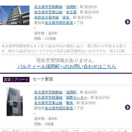
名古屋市営鶴舞線
「
浅間町
」駅 徒歩5分
名古屋市営東山線
「
名古屋
」駅 徒歩18分
名鉄名古屋本線
「
栄生
」駅 徒歩15分
愛知県
名古屋市西区
新道
１丁目
-
築年数：築9年
階数：11階建
名古屋押切郵便局もすぐ近く(徒歩4分)の場所にあり、受け取りや手続きも楽で
す。駅から徒歩5分というアクセス良好な駅近物件はいかがですか。地上11階建
てのマンションです。共用部に...
現在空室情報がありません。
パルティール浅間町へのお問い合わせはこちら
セーナ新道
賃貸｜アパート
名古屋市営鶴舞線
「
浅間町
」駅 徒歩8分
名古屋市営桜通線
「
国際センター
」駅 徒歩15分
名古屋市営東山線
「
亀島
」駅 徒歩18分
愛知県
名古屋市西区
新道
１丁目
-
築年数：築9年
階数：2階建
ぜひ一度見ていただきたい、「セーナ新道」です。コンビニ(セブン-イレブン名