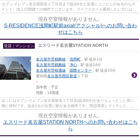
セブン-イレブン名古屋新道２丁目店まで徒歩6分と近場にコンビニがあるのもポ
イント。地上15階建ての物件でございます。ライフスタイル重視したい方にはた
まらないデザイナーズ物件で...
現在空室情報がありません。
S-RESIDENCE浅間町駅前axial(アクシャル)へのお問い合わ
せはこちら
エスリード名古屋STATION NORTH
賃貸｜マンション
名古屋市営鶴舞線
「
浅間町
」駅 徒歩1分
名古屋市営鶴舞線
「
浄心
」駅 徒歩14分
名古屋市営桜通線
「
国際センター
」駅 徒歩15分
愛知県
名古屋市西区
新道
１丁目
-
築年数：予定
階数：14階建
近くにはセブン-イレブン名古屋新道２丁目店(徒歩6分)がありちょっとした買い
物に便利です。徒歩1分の位置に駅がある物件です。周辺環境とマッチした、お
しゃれな住環境のデザイナーズ...
現在空室情報がありません。
エスリード名古屋STATION NORTHへのお問い合わせはこち
ら