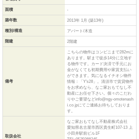
面積
-
築年数
2013年 1月 (築13年)
種別/構造
アパート/木造
階建
2階建
こちらの物件はコンビニまで282mに
あります。駅まで徒歩14分に立地す
る物件です。カード決済で手元にお
金がなくても初期費用や家賃支払い
ができます。気になるイチオシ物件
備考
情報：「Y's28」。清須市で賃貸物件
をお求めなら、なご家おもてなし不
動産にお任せ下さい。個々のこだわ
りやご要望などinfo@ngy-omotenash
i.co.jpにてご連絡お待ちしておりま
す。
なご家おもてなし不動産株式会社
愛知県名古屋市西区貴生町107-13 上
小田井駅前ビル1F
取扱会社