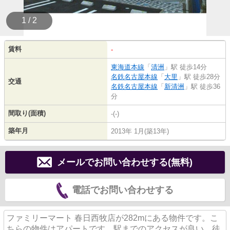
1 / 2
賃料
-
東海道本線
「
清洲
」駅 徒歩14分
名鉄名古屋本線
「
大里
」駅 徒歩28分
交通
名鉄名古屋本線
「
新清洲
」駅 徒歩36
分
間取り(面積)
-(-)
築年月
2013年 1月(築13年)
メールでお問い合わせする(無料)
電話でお問い合わせする
ファミリーマート 春日西牧店が282mにある物件です。こ
ちらの物件はアパートです。駅までのアクセスが良い、徒