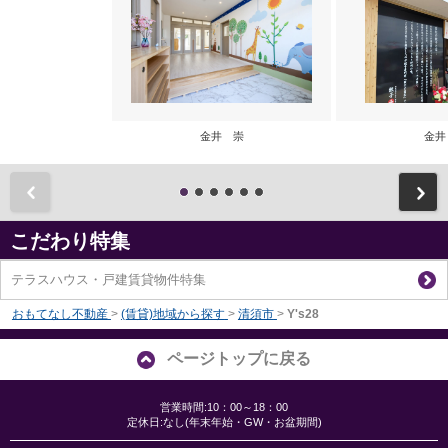
金井 崇
金井
前
こだわり特集
テラスハウス・戸建賃貸物件特集
おもてなし不動産
>
(賃貸)地域から探す
>
清須市
>
Y's28
ページトップに戻る
営業時間:10：00～18：00
定休日:なし(年末年始・GW・お盆期間)