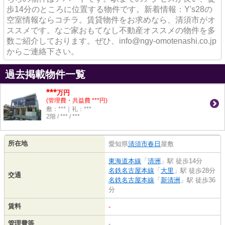
歩14分のところに位置する物件です。新着情報：Y's28の
空室情報ならコチラ。賃貸物件をお求めなら、清須市がオ
ススメです。なご家おもてなし不動産オススメの物件を多
数ご紹介しております。ぜひ、info@ngy-omotenashi.co.jp
からご連絡下さい。
過去掲載物件一覧
***
万円
(管理費・共益費 ***円)
敷：***｜礼：***
2階 / *** / ***
所在地
愛知県
清須市
春日
屋敷
東海道本線
「
清洲
」駅 徒歩14分
名鉄名古屋本線
「
大里
」駅 徒歩28分
交通
名鉄名古屋本線
「
新清洲
」駅 徒歩36
分
賃料
-
管理費等
-