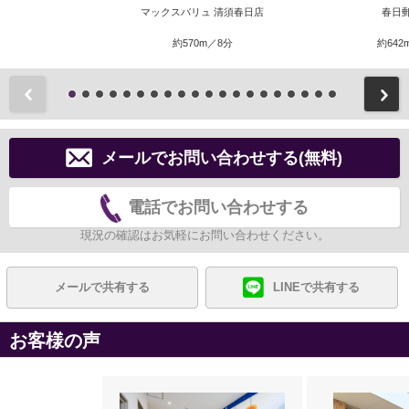
マックスバリュ 清須春日店
春日
約570m／8分
約642
前
メールでお問い合わせする(無料)
電話でお問い合わせする
現況の確認はお気軽にお問い合わせください。
メールで共有する
LINEで共有する
お客様の声