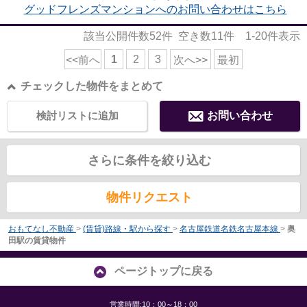
グッドフレンズマンションへのお問い合わせはこちら
該当公開件数
52
件 空き数
11
件
1-20
件表示
1
2
3
<<前へ
次へ>>
最初
チェックした物件をまとめて
検討リストに追加
お問い合わせ
さらに条件を絞り込む
物件リクエスト
おもてなし不動産
>
(賃貸)路線・駅から探す
>
名古屋鉄道名鉄名古屋本線
>
奥
田駅の賃貸物件
ページトップに戻る
営業時間:10：00～18：00