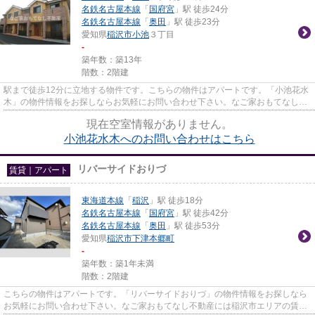
名鉄名古屋本線
「
国府宮
」駅 徒歩24分
名鉄名古屋本線
「
奥田
」駅 徒歩23分
愛知県
稲沢市
小池
３丁目
-
築年数：築13年
階数：2階建
駅まで徒歩12分に立地する物件です。こちらの物件はアパートです。「小池花水
木」の物件情報をお探しならお気軽にお問い合わせ下さい。なご家おもてなし不
動産には、豊富な物件情報と...
現在空室情報がありません。
小池花水木へのお問い合わせはこちら
リバーサイドおりづ
賃貸｜アパート
東海道本線
「
稲沢
」駅 徒歩18分
名鉄名古屋本線
「
国府宮
」駅 徒歩42分
名鉄名古屋本線
「
奥田
」駅 徒歩53分
愛知県
稲沢市
下津本郷町
-
築年数：築1年未満
階数：2階建
こちらの物件はアパートです。「リバーサイドおりづ」の物件情報をお探しなら
お気軽にお問い合わせ下さい。なご家おもてなし不動産には稲沢市エリアの賃貸