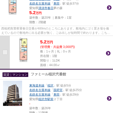
名鉄名古屋本線
「
奥田
」駅 徒歩37分
愛知県
清須市
春日
夢の森
5.2
万円
築年数：築20年 ｜募集中：
1室
階数：2階建
西枇杷島警察署春日交番が489mのところにあります。敷地内にゴミ置き場を備
えているので敷地外に出る必要が無く、ごみ出しが短時間で終わります。こちら
の物件はアパートです。「ジェ...
5.2
万
円
(管理費・共益費 3,000円)
敷：1ヶ月｜礼：0ヶ月
所在階：1階
間取り：1LDK
面積：44.00㎡
ファミール稲沢弐番館
賃貸｜マンション
東海道本線
「
稲沢
」駅 徒歩5分
名鉄名古屋本線
「
国府宮
」駅 徒歩25分
名鉄名古屋本線
「
奥田
」駅 徒歩29分
愛知県
稲沢市
駅前
２丁目
-
築年数：築26年
階数：11階建