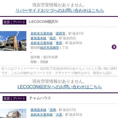
情報がございます。お電話052...
現在空室情報がありません。
リバーサイドおりづへのお問い合わせはこちら
LECOCON稲沢Ⅳ
賃貸｜アパート
名鉄名古屋本線
「
国府宮
」駅 徒歩7分
東海道本線
「
稲沢
」駅 徒歩26分
名鉄名古屋本線
「
奥田
」駅 徒歩30分
愛知県
稲沢市
高御堂
１丁目
-
築年数：築1年未満
階数：3階建
近くにはファミリーマート 稲沢松下店(徒歩4分)がありちょっとした買い物に便利
です。こちらの物件はアパートです。デザイナーズ物件なので、随所から設計者
のこだわりを感じることが...
現在空室情報がありません。
LECOCON稲沢Ⅳへのお問い合わせはこちら
チャムハウス
賃貸｜アパート
東海道本線
「
清洲
」駅 徒歩17分
名鉄名古屋本線
「
大里
」駅 徒歩32分