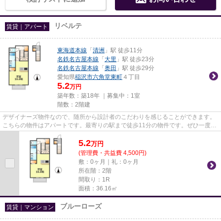
リベルテ
賃貸｜アパート
東海道本線
「
清洲
」駅 徒歩11分
名鉄名古屋本線
「
大里
」駅 徒歩23分
名鉄名古屋本線
「
奥田
」駅 徒歩29分
愛知県
稲沢市
六角堂東町
４丁目
5.2
万円
築年数：築18年 ｜募集中：
1室
階数：2階建
デザイナーズ物件なので、随所から設計者のこだわりを感じることができます。
こちらの物件はアパートです。最寄りの駅まで徒歩11分の物件です。ぜひ一度見
ていただきたい、「リベルテ...
5.2
万
円
(管理費・共益費 4,500円)
敷：0ヶ月｜礼：0ヶ月
所在階：2階
間取り：1R
面積：36.16㎡
ブルーローズ
賃貸｜マンション