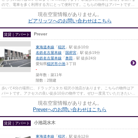
ので、電車を多く利用する方にとって便利です。こちらの物件はアパートです。
「ビアリッツ」のここがイチオ...
現在空室情報がありません。
ビアリッツへのお問い合わせはこちら
Prever
賃貸｜アパート
東海道本線
「
稲沢
」駅 徒歩10分
名鉄名古屋本線
「
国府宮
」駅 徒歩19分
名鉄名古屋本線
「
奥田
」駅 徒歩24分
愛知県
稲沢市
小池
３丁目
-
築年数：築11年
階数：2階建
歩いて4分の場所に、ドラッグユタカ 稲沢小池店があります。こちらの物件はア
パートです。アクセスの良い徒歩10分の物件です。ぜひ一度見ていただきたい、
「Prever」です。稲沢市でな...
現在空室情報がありません。
Preverへのお問い合わせはこちら
小池花水木
賃貸｜アパート
東海道本線
「
稲沢
」駅 徒歩12分