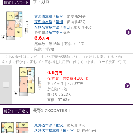
フィガロ
賃貸｜アパート
東海道本線
「
稲沢
」駅 徒歩24分
東海道本線
「
清洲
」駅 徒歩42分
名鉄名古屋本線
「
奥田
」駅 徒歩46分
愛知県
清須市
春日
落合
6.6
万円
築年数：築16年 ｜募集中：
1室
階数：2階建
こちらの物件はコンビニまでの距離が385mです。ゴミ出しを楽にするために、
遠くまで行かずに済むゴミ置き場を共用部に付けています。カード決済で手元に
お金がなくても初期費用や家賃...
6.6
万
円
(管理費・共益費 4,100円)
敷：0ヶ月｜礼：8万円
所在階：2階
間取り：2LDK
面積：57.63㎡
長野1-7KODATEXⅠ
賃貸｜一戸建て
東海道本線
「
稲沢
」駅 徒歩10分
名鉄名古屋本線
「
国府宮
」駅 徒歩15分