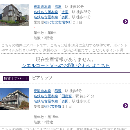
東海道本線
「
清洲
」駅 徒歩10分
名鉄名古屋本線
「
大里
」駅 徒歩25分
名鉄名古屋本線
「
奥田
」駅 徒歩32分
愛知県
稲沢市
北市場本町
２丁目
-
築年数：築9年
階数：3階建
こちらの物件はアパートです。こちらは徒歩10分に立地する物件です。ポイント
やマイルが貯まりやすい。家賃のカード決済が可能です。こだわりポイント満載
のシエルコートⅤ。稲沢市エリ...
現在空室情報がありません。
シエルコートⅤへのお問い合わせはこちら
ビアリッツ
賃貸｜アパート
東海道本線
「
稲沢
」駅 徒歩6分
名鉄名古屋本線
「
国府宮
」駅 徒歩21分
名鉄名古屋本線
「
奥田
」駅 徒歩36分
愛知県
稲沢市
長野
３丁目
-
築年数：築15年
階数：2階建
こちらの物件はコンビニまで414mにあります。駅徒歩6分に駅が立地する物件な