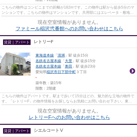
こちらの物件はコンビニまでの距離が182mです。この物件は駅から徒歩5分のマ
ンションです。こちらの物件はマンションです。共用部にはエレベータ・敷地内
ごみ置き場などが揃っておりま...
現在空室情報がありません。
ファミール稲沢弐番館へのお問い合わせはこちら
レトリーF
賃貸｜アパート
東海道本線
「
清洲
」駅 徒歩15分
名鉄名古屋本線
「
大里
」駅 徒歩15分
名鉄名古屋本線
「
奥田
」駅 徒歩23分
愛知県
稲沢市
日下部中町
３丁目
-
築年数：築15年
階数：2階建
こちらの物件はアパートです。駅まで歩いて15分ほどの、魅力的な立地の物件で
す。「レトリーF」の物件情報をお探しならお気軽にお問い合わせ下さい。東海
道本線清洲近くの物件探しに困...
現在空室情報がありません。
レトリーFへのお問い合わせはこちら
シエルコートⅤ
賃貸｜アパート