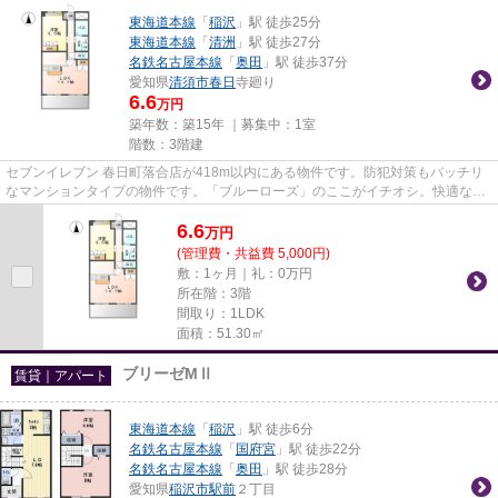
東海道本線
「
稲沢
」駅 徒歩25分
東海道本線
「
清洲
」駅 徒歩27分
名鉄名古屋本線
「
奥田
」駅 徒歩37分
愛知県
清須市
春日
寺廻り
6.6
万円
築年数：築15年 ｜募集中：
1室
階数：3階建
セブンイレブン 春日町落合店が418m以内にある物件です。防犯対策もバッチリ
なマンションタイプの物件です。「ブルーローズ」のここがイチオシ。快適な物
件を探すなら、清須市にあるな...
6.6
万
円
(管理費・共益費 5,000円)
敷：1ヶ月｜礼：0万円
所在階：3階
間取り：1LDK
面積：51.30㎡
ブリーゼMⅡ
賃貸｜アパート
東海道本線
「
稲沢
」駅 徒歩6分
名鉄名古屋本線
「
国府宮
」駅 徒歩22分
名鉄名古屋本線
「
奥田
」駅 徒歩28分
愛知県
稲沢市
駅前
２丁目