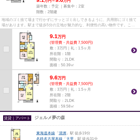
万円～
万円
築年数：予定 ｜募集中：
2室
階数：2階建
地域のゴミ捨て場まで行かずにサッとゴミ出しできるように、共用部にゴミ捨て
場があります。駅まで徒歩5分の立地が魅力的な、利便性の高い物件です。こち
らの物件はアパートです。ぜひ...
9.1
万
円
(管理費・共益費 7,500円)
敷：3万円｜礼：1.5ヶ月
所在階：1階
間取り：2LDK
面積：50.39㎡
9.6
万
円
(管理費・共益費 7,500円)
敷：3万円｜礼：1.5ヶ月
所在階：2階
間取り：2LDK
面積：59.58㎡
ジェルメ夢の森
賃貸｜アパート
東海道本線
「
清洲
」駅 徒歩19分
名鉄名古屋本線
「
大里
」駅 徒歩31分