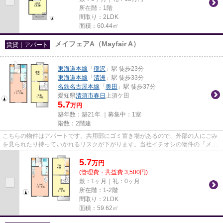
所在階：1階
間取り：2LDK
面積：60.44㎡
メイフェアA（Mayfair A）
賃貸｜アパート
東海道本線
「
稲沢
」駅 徒歩23分
東海道本線
「
清洲
」駅 徒歩33分
名鉄名古屋本線
「
奥田
」駅 徒歩37分
愛知県
清須市
春日
上須ケ田
5.7
万円
築年数：築21年 ｜募集中：
1室
階数：2階建
こちらの物件はアパートです。共用部にゴミ置き場があるので、外部の人にごみ
を見られたり持っていかれるリスクが下がります。当社イチオシの物件の「メイ
フェアA(Mayfair A)」。ぜひ...
5.7
万
円
(管理費・共益費 3,500円)
敷：1ヶ月｜礼：0ヶ月
所在階：1-2階
間取り：2LDK
面積：59.62㎡