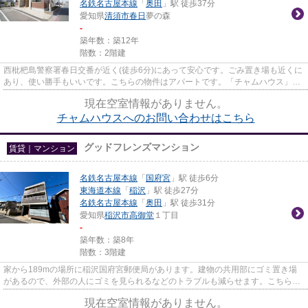
名鉄名古屋本線
「
奥田
」駅 徒歩37分
愛知県
清須市
春日
夢の森
-
築年数：築12年
階数：2階建
西枇杷島警察署春日交番が近く(徒歩6分)にあって安心です。ごみ置き場も近くに
あり、使い勝手もいいです。こちらの物件はアパートです。「チャムハウス」の
ここがイチオシ。清須市で賃...
現在空室情報がありません。
チャムハウスへのお問い合わせはこちら
グッドフレンズマンション
賃貸｜マンション
名鉄名古屋本線
「
国府宮
」駅 徒歩6分
東海道本線
「
稲沢
」駅 徒歩27分
名鉄名古屋本線
「
奥田
」駅 徒歩31分
愛知県
稲沢市
高御堂
１丁目
-
築年数：築8年
階数：3階建
家から189mの場所に稲沢国府宮郵便局があります。建物の共用部にゴミ置き場
があるので、外部の人にゴミを見られるなどのトラブルも減らせます。こちらは
マンションタイプになります。...
現在空室情報がありません。