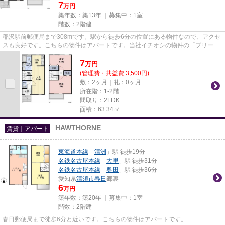
7
万円
築年数：築13年 ｜募集中：
1室
階数：2階建
稲沢駅前郵便局まで308mです。駅から徒歩6分の位置にある物件なので、アクセ
スも良好です。こちらの物件はアパートです。当社イチオシの物件の「ブリーゼ
MⅡ」。ぜひ一度ご覧ください。...
7
万
円
(管理費・共益費 3,500円)
敷：2ヶ月｜礼：0ヶ月
所在階：1-2階
間取り：2LDK
面積：63.34㎡
HAWTHORNE
賃貸｜アパート
東海道本線
「
清洲
」駅 徒歩19分
名鉄名古屋本線
「
大里
」駅 徒歩31分
名鉄名古屋本線
「
奥田
」駅 徒歩36分
愛知県
清須市
春日
郷裏
6
万円
築年数：築20年 ｜募集中：
1室
階数：2階建
春日郵便局まで徒歩6分と近いです。こちらの物件はアパートです。