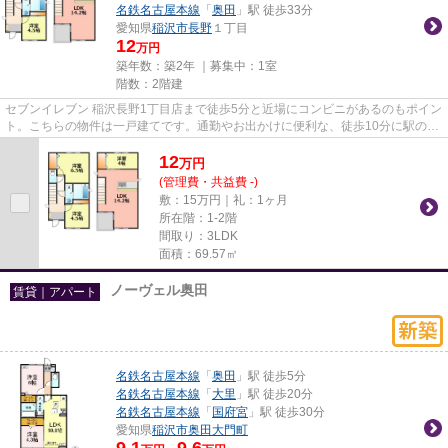
名鉄名古屋本線
「
奥田
」駅 徒歩33分
愛知県
稲沢市
長野
１丁目
12
万円
築年数：築2年 ｜募集中：
1室
階数：2階建
セブンイレブン 稲沢長野1丁目店まで徒歩5分と近場にコンビニがあるのもポイン
ト。こちらの物件は一戸建てです。通勤やお出かけに便利な、徒歩10分に駅のあ
る物件です。「長野1-7KODAT...
12
万
円
(管理費・共益費 -)
敷：15万円｜礼：1ヶ月
所在階：1-2階
間取り：3LDK
面積：69.57㎡
ノーヴェル奥田
賃貸｜アパート
名鉄名古屋本線
「
奥田
」駅 徒歩5分
名鉄名古屋本線
「
大里
」駅 徒歩20分
名鉄名古屋本線
「
国府宮
」駅 徒歩30分
愛知県
稲沢市
奥田大門町
9.1
9.6