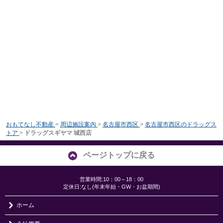
おもてなし不動産
>
周辺施設案内
>
名古屋市西区
>
名古屋市西区のドラッグス
トア
>
ドラッグスギヤマ 城西店
ページトップに戻る
営業時間:10：00～18：00
定休日:なし(年末年始・GW・お盆期間)
ホーム