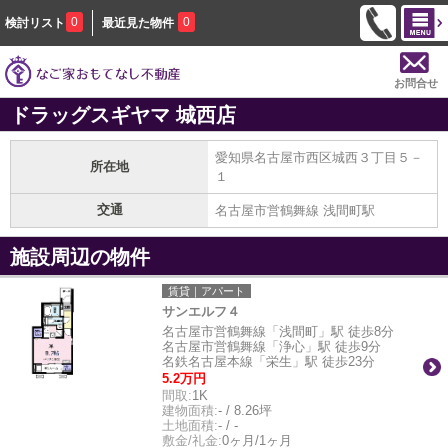
0
0
検討リスト
最近見た物件
お問合せ
ドラッグスギヤマ 城西店
愛知県名古屋市西区城西３丁目５－
所在地
１
交通
名古屋市営鶴舞線 浅間町駅
施設周辺の物件
賃貸｜アパート
サンエルフ４
名古屋市営鶴舞線「浅間町」駅 徒歩8分
名古屋市営鶴舞線「浄心」駅 徒歩9分
名鉄名古屋本線「栄生」駅 徒歩23分
5.2万円
間取:
1K
建物面積:
- / 8.26坪
土地面積:
- / -
敷金/礼金:
0ヶ月/1ヶ月