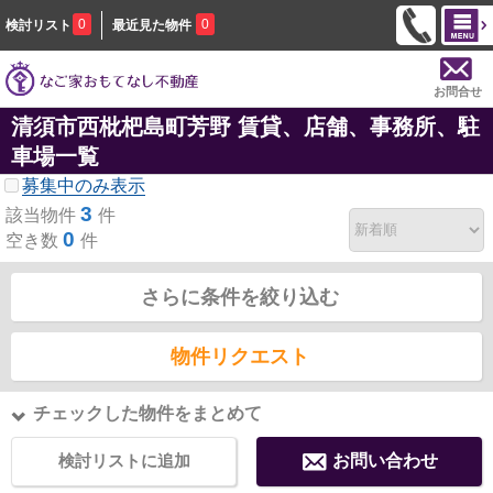
0
0
検討リスト
最近見た物件
お問合せ
清須市西枇杷島町芳野 賃貸、店舗、事務所、駐
車場一覧
募集中のみ表示
3
該当物件
件
0
空き数
件
さらに条件を絞り込む
物件リクエスト
チェックした物件をまとめて
検討リストに追加
お問い合わせ