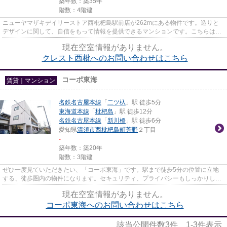
築年数：築35年
階数：4階建
ニューヤマザキデイリーストア西枇杷島駅前店が262mにある物件です。造りと
デザインに関して、自信をもって情報を提供できるマンションです。こちらは初
期費用をカードでお支払いいた...
現在空室情報がありません。
クレスト西枇へのお問い合わせはこちら
コーポ東海
賃貸｜マンション
名鉄名古屋本線
「
二ツ杁
」駅 徒歩5分
東海道本線
「
枇杷島
」駅 徒歩12分
名鉄名古屋本線
「
新川橋
」駅 徒歩6分
愛知県
清須市
西枇杷島町芳野
２丁目
-
築年数：築20年
階数：3階建
ぜひ一度見ていただきたい、「コーポ東海」です。駅まで徒歩5分の位置に立地
する、徒歩圏内の物件になります。セキュリティ、プライバシーもしっかりして
おり安心なマンションです。一...
現在空室情報がありません。
コーポ東海へのお問い合わせはこちら
該当公開件数
3
件
1-3
件表示