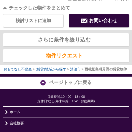
チェックした物件をまとめて
検討リストに追加
お問い合わせ
さらに条件を絞り込む
物件リクエスト
おもてなし不動産
>
(賃貸)地域から探す
>
清須市
>
西枇杷島町芳野の賃貸物件
ページトップに戻る
営業時間:10：00～18：00
定休日:なし(年末年始・GW・お盆期間)
ホーム
会社概要