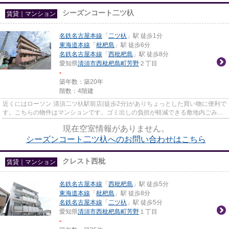
シーズンコート二ツ杁
賃貸｜マンション
名鉄名古屋本線
「
二ツ杁
」駅 徒歩1分
東海道本線
「
枇杷島
」駅 徒歩6分
名鉄名古屋本線
「
西枇杷島
」駅 徒歩8分
愛知県
清須市
西枇杷島町芳野
２丁目
-
築年数：築20年
階数：4階建
近くにはローソン 清須二ツ杁駅前店(徒歩2分)がありちょっとした買い物に便利で
す。こちらの物件はマンションです。ゴミ出しの負担が軽減できる敷地内ごみ置
き場付き物件です。気にな...
現在空室情報がありません。
シーズンコート二ツ杁へのお問い合わせはこちら
クレスト西枇
賃貸｜マンション
名鉄名古屋本線
「
西枇杷島
」駅 徒歩5分
東海道本線
「
枇杷島
」駅 徒歩8分
名鉄名古屋本線
「
二ツ杁
」駅 徒歩5分
愛知県
清須市
西枇杷島町芳野
１丁目
-