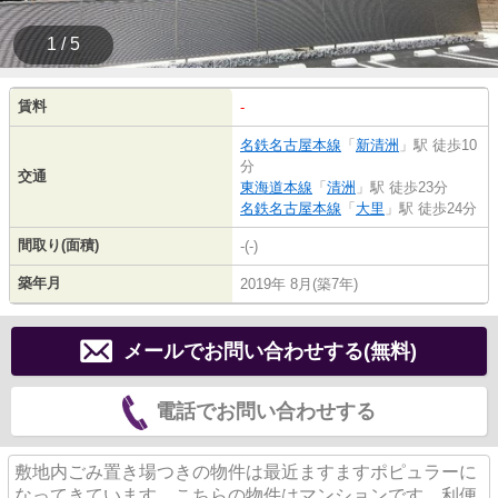
1 / 5
賃料
-
名鉄名古屋本線
「
新清洲
」駅 徒歩10
分
交通
東海道本線
「
清洲
」駅 徒歩23分
名鉄名古屋本線
「
大里
」駅 徒歩24分
間取り(面積)
-(-)
築年月
2019年 8月(築7年)
メールでお問い合わせする(無料)
電話でお問い合わせする
敷地内ごみ置き場つきの物件は最近ますますポピュラーに
なってきています。こちらの物件はマンションです。利便