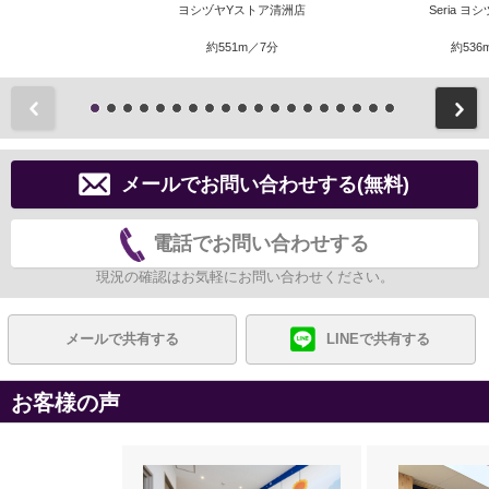
ヨシヅヤYストア清洲店
Seria 
約551m／7分
約536
前
メールでお問い合わせする(無料)
電話でお問い合わせする
現況の確認はお気軽にお問い合わせください。
メールで共有する
LINEで共有する
お客様の声