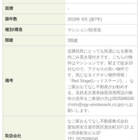
面積
-
築年数
2019年 8月 (築7年)
種別/構造
マンション/鉄骨造
階建
3階建
近隣住民にとっても快適になる敷地
内ごみ置き場付きです。こちらの物
件はマンションです。駅まで徒歩10
分なので、アクセスの良い物件で
す。気になるイチオシ物件情報：
備考
「Red Stage(レッドステージ)」。な
ご家おもてなし不動産がお勧めす
る、名鉄名古屋本線新清洲周辺の物
件の見学をご希望の方は0525088245
やinfo@ngy-omotenashi.co.jpからお
願いします。
なご家おもてなし不動産株式会社
愛知県名古屋市西区貴生町107-13 上
小田井駅前ビル1F
取扱会社
TEL:0525088245