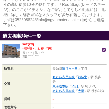
性の高い徒歩10分の物件です。「Red Stage(レッドステー
ジ)」のここがイチオシ。なご家おもてなし不動産には、地
域に詳しく経験豊富なスタッフが多数在籍しております。
まずは0525088245/info@ngy-omotenashi.co.jpからご連絡
下さい。
過去掲載物件一覧
***
万円
(管理費・共益費 ***円)
敷：***｜礼：***
2階 / *** / ***
所在地
愛知県
清須市
土田
３丁目
名鉄名古屋本線
「
新清洲
」駅 徒歩10
分
交通
東海道本線
「
清洲
」駅 徒歩23分
名鉄名古屋本線
「
大里
」駅 徒歩24分
賃料
-
管理費等
-