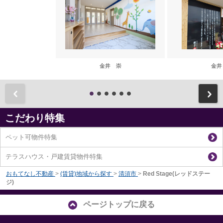
金井 崇
金井
前
こだわり特集
ペット可物件特集
テラスハウス・戸建賃貸物件特集
おもてなし不動産
>
(賃貸)地域から探す
>
清須市
>
Red Stage(レッドステー
ジ)
ページトップに戻る