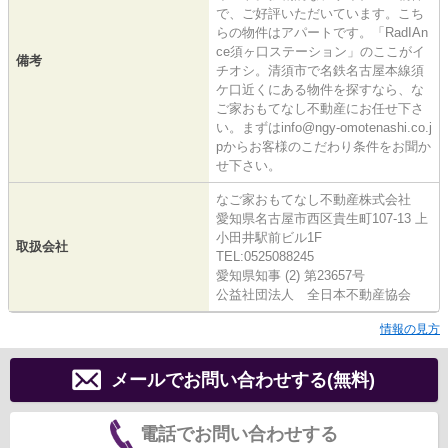
で、ご好評いただいています。こち
らの物件はアパートです。「RadIAn
ce須ヶ口ステーション」のここがイ
備考
チオシ。清須市で名鉄名古屋本線須
ケ口近くにある物件を探すなら、な
ご家おもてなし不動産にお任せ下さ
い。まずはinfo@ngy-omotenashi.co.j
pからお客様のこだわり条件をお聞か
せ下さい。
なご家おもてなし不動産株式会社
愛知県名古屋市西区貴生町107-13 上
小田井駅前ビル1F
取扱会社
TEL:0525088245
愛知県知事 (2) 第23657号
公益社団法人 全日本不動産協会
情報の見方
メールでお問い合わせする(無料)
電話でお問い合わせする