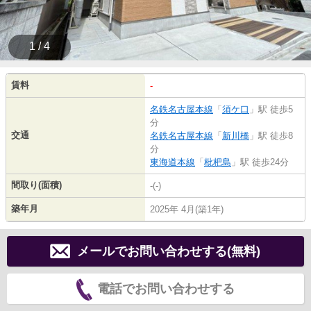
1 / 4
賃料
-
名鉄名古屋本線
「
須ケ口
」駅 徒歩5
分
交通
名鉄名古屋本線
「
新川橋
」駅 徒歩8
分
東海道本線
「
枇杷島
」駅 徒歩24分
間取り(面積)
-(-)
築年月
2025年 4月(築1年)
メールでお問い合わせする(無料)
電話でお問い合わせする