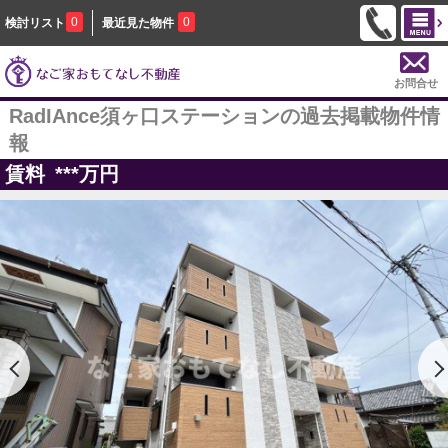
0
0
検討リスト
最近見た物件
お問合せ
RadIAnce須ヶ口ステーションの過去掲載物件情
報
賃料
***
万円