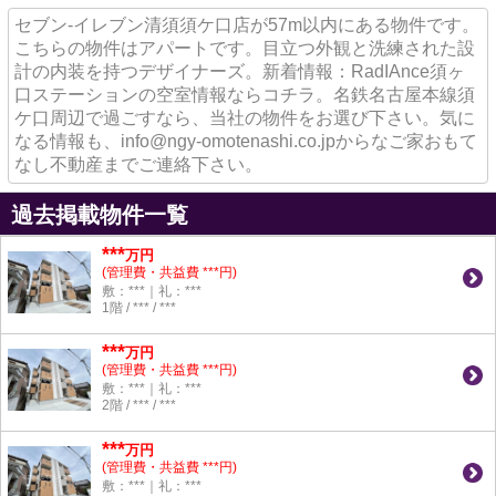
セブン-イレブン清須須ケ口店が57m以内にある物件です。
こちらの物件はアパートです。目立つ外観と洗練された設
計の内装を持つデザイナーズ。新着情報：RadIAnce須ヶ
口ステーションの空室情報ならコチラ。名鉄名古屋本線須
ケ口周辺で過ごすなら、当社の物件をお選び下さい。気に
なる情報も、info@ngy-omotenashi.co.jpからなご家おもて
なし不動産までご連絡下さい。
過去掲載物件一覧
***
万円
(管理費・共益費 ***円)
敷：***｜礼：***
1階 / *** / ***
***
万円
(管理費・共益費 ***円)
敷：***｜礼：***
2階 / *** / ***
***
万円
(管理費・共益費 ***円)
敷：***｜礼：***