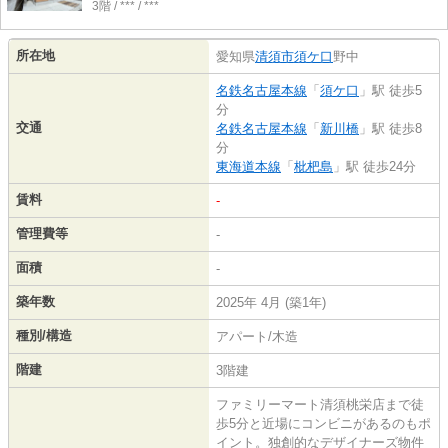
3階 / *** / ***
所在地
愛知県
清須市
須ケ口
野中
名鉄名古屋本線
「
須ケ口
」駅 徒歩5
分
交通
名鉄名古屋本線
「
新川橋
」駅 徒歩8
分
東海道本線
「
枇杷島
」駅 徒歩24分
賃料
-
管理費等
-
面積
-
築年数
2025年 4月 (築1年)
種別/構造
アパート/木造
階建
3階建
ファミリーマート清須桃栄店まで徒
歩5分と近場にコンビニがあるのもポ
イント。独創的なデザイナーズ物件