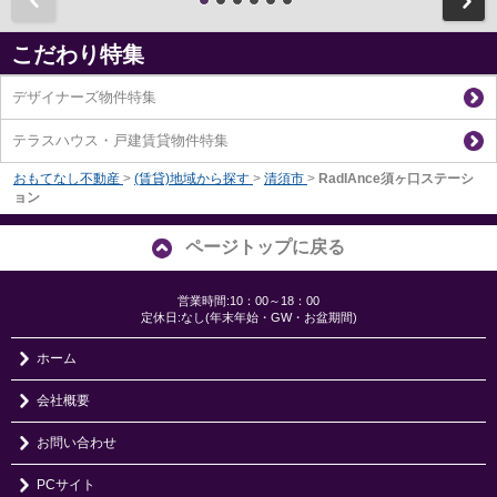
こだわり特集
デザイナーズ物件特集
テラスハウス・戸建賃貸物件特集
おもてなし不動産
>
(賃貸)地域から探す
>
清須市
>
RadIAnce須ヶ口ステーシ
ョン
ページトップに戻る
営業時間:10：00～18：00
定休日:なし(年末年始・GW・お盆期間)
ホーム
会社概要
お問い合わせ
PCサイト