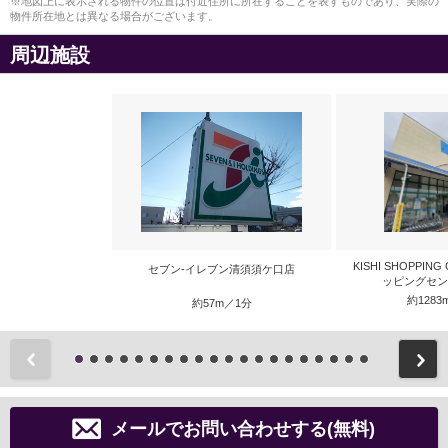
※地図上に表示される物件の位置は付近住所に所在することを表すものであり、実際の
物件所在地とは異なる場合がございます。
周辺施設
KISHI SHOPPIN
セブン-イレブン清須須ケ口店
ッピングセン
約1283
約57m／1分
前
メールでお問い合わせする(無料)