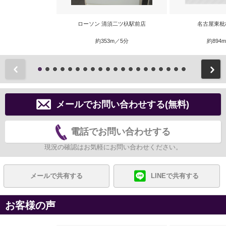
ローソン 清須二ツ杁駅前店
名古屋東枇
約353m／5分
約894
前
メールでお問い合わせする(無料)
電話でお問い合わせする
現況の確認はお気軽にお問い合わせください。
メールで共有する
LINEで共有する
お客様の声