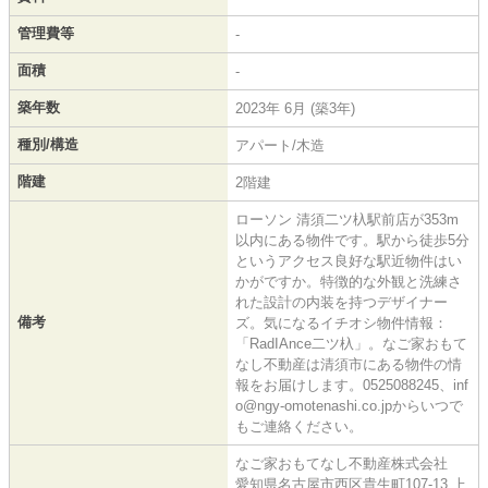
管理費等
-
面積
-
築年数
2023年 6月 (築3年)
種別/構造
アパート/木造
階建
2階建
ローソン 清須二ツ杁駅前店が353m
以内にある物件です。駅から徒歩5分
というアクセス良好な駅近物件はい
かがですか。特徴的な外観と洗練さ
れた設計の内装を持つデザイナー
備考
ズ。気になるイチオシ物件情報：
「RadIAnce二ツ杁」。なご家おもて
なし不動産は清須市にある物件の情
報をお届けします。0525088245、inf
o@ngy-omotenashi.co.jpからいつで
もご連絡ください。
なご家おもてなし不動産株式会社
愛知県名古屋市西区貴生町107-13 上