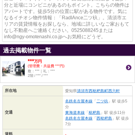
分と近場にコンビニがあるのもポイント。こちらの物件は
アパートです。徒歩5分の位置に駅がある物件です。気に
なるイチオシ物件情報：「RadIAnce二ツ杁」。清須市エ
リアの賃貸情報をお探しなら、地域に詳しいなご家おもて
なし不動産へご連絡ください。0525088245または
info@ngy-omotenashi.co.jpへお気軽にどうぞ。
過去掲載物件一覧
***
万円
(管理費・共益費 ***円)
敷：***｜礼：***
2階 / *** / ***
所在地
愛知県
清須市
西枇杷島町西六軒
名鉄名古屋本線
「
二ツ杁
」駅 徒歩5
分
交通
東海道本線
「
枇杷島
」駅 徒歩11分
名鉄名古屋本線
「
西枇杷島
」駅 徒歩
7分
賃料
-