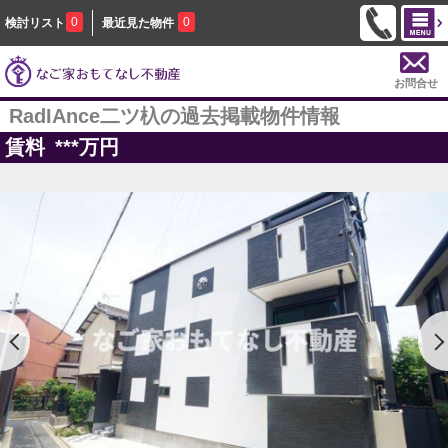
0
0
検討リスト
最近見た物件
お問合せ
RadIAnce二ツ杁の過去掲載物件情報
賃料
***
万円