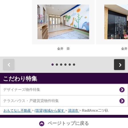
金井 崇
金井
前
こだわり特集
デザイナーズ物件特集
テラスハウス・戸建賃貸物件特集
おもてなし不動産
>
(賃貸)地域から探す
>
清須市
>
RadIAnce二ツ杁
ページトップに戻る