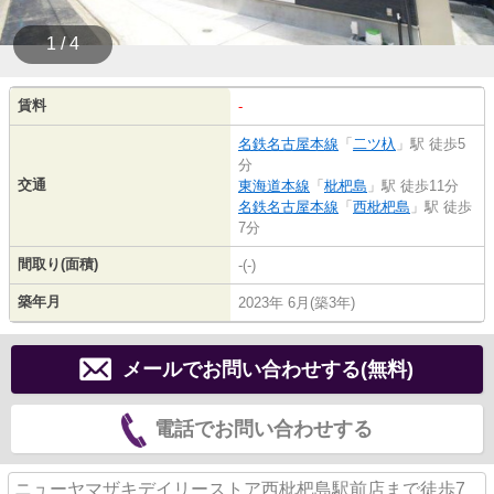
1 / 4
賃料
-
名鉄名古屋本線
「
二ツ杁
」駅 徒歩5
分
交通
東海道本線
「
枇杷島
」駅 徒歩11分
名鉄名古屋本線
「
西枇杷島
」駅 徒歩
7分
間取り(面積)
-(-)
築年月
2023年 6月(築3年)
メールでお問い合わせする(無料)
電話でお問い合わせする
ニューヤマザキデイリーストア西枇杷島駅前店まで徒歩7