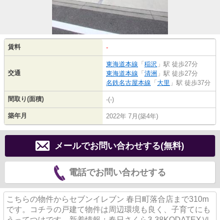
賃料
-
東海道本線
「
稲沢
」駅 徒歩27分
交通
東海道本線
「
清洲
」駅 徒歩27分
名鉄名古屋本線
「
大里
」駅 徒歩37分
間取り(面積)
-(-)
築年月
2022年 7月(築4年)
メールでお問い合わせする(無料)
電話でお問い合わせする
こちらの物件からセブンイレブン 春日町落合店まで310m
です。コチラの戸建て物件は周辺環境も良く、子育てにも
うってつけです。新着情報：春日さくら3-38KODATEXⅥ