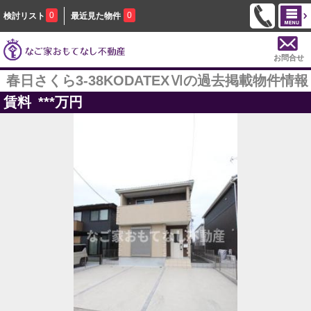
0
0
検討リスト
最近見た物件
お問合せ
春日さくら3-38KODATEXⅥの過去掲載物件情報
賃料
***
万円