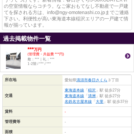
の空室情報ならコチラ。なご家おもてなし不動産で一戸建
てを探される方は、info@ngy-omotenashi.co.jpまでご連絡
下さい。利便性が高い東海道本線稲沢エリアの一戸建て情
報が揃っています。
過去掲載物件一覧
***
万円
(管理費・共益費 ***円)
敷：***｜礼：***
1-2階 / *** / ***
所在地
愛知県
清須市
春日さくら
３丁目
東海道本線
「
稲沢
」駅 徒歩27分
交通
東海道本線
「
清洲
」駅 徒歩27分
名鉄名古屋本線
「
大里
」駅 徒歩37分
賃料
-
管理費等
-
面積
-