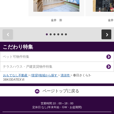
金井 崇
金井
前
こだわり特集
ペット可物件特集
テラスハウス・戸建賃貸物件特集
おもてなし不動産
>
(賃貸)地域から探す
>
清須市
>
春日さくら3-
38KODATEXⅥ
ページトップに戻る
営業時間:10：00～18：00
定休日:なし(年末年始・GW・お盆期間)