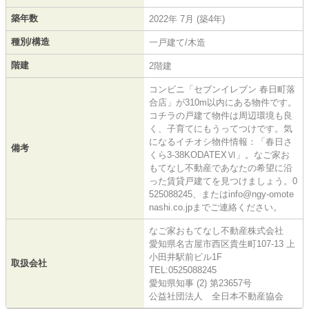
築年数
2022年 7月 (築4年)
種別/構造
一戸建て/木造
階建
2階建
コンビニ「セブンイレブン 春日町落
合店」が310m以内にある物件です。
コチラの戸建て物件は周辺環境も良
く、子育てにもうってつけです。気
になるイチオシ物件情報：「春日さ
備考
くら3-38KODATEXⅥ」。なご家お
もてなし不動産であなたの希望に沿
った賃貸戸建てを見つけましょう。0
525088245、またはinfo@ngy-omote
nashi.co.jpまでご連絡ください。
なご家おもてなし不動産株式会社
愛知県名古屋市西区貴生町107-13 上
小田井駅前ビル1F
取扱会社
TEL:0525088245
愛知県知事 (2) 第23657号
公益社団法人 全日本不動産協会