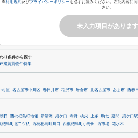
※
利用規約
及び
プライバシーポリシー
を必ずお読みください。左記内容に同
さい。
未入力項目がありま
だわり条件から探す
戸建賃貸物件特集
中村区
名古屋市中川区
春日井市
稲沢市
岩倉市
北名古屋市
あま市
西春
朝日
西枇杷島町地領
新清洲
須ケ口
寺野
桃栄
上条
助七
廻間
須ケ口駅
枇杷島町北二ツ杁
西枇杷島町川口
西枇杷島町小野田
西市場
花水木