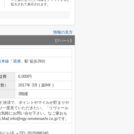
拡大されて表示されます。
情報の見方
【アパート】
道本線
「
清洲
」駅 徒歩29分
益費
6,000円
年数）
2017年 3月 ( 築9年 )
3階建
ード決済で、ポイントやマイルが貯まりや
ひ一度見ていただきたい、「リヴェール
お気軽にお問い合せ下さい。なご家おも
;info@ngy-omotenashi.co.jpです。
前ビル1F
TEL:0525088245