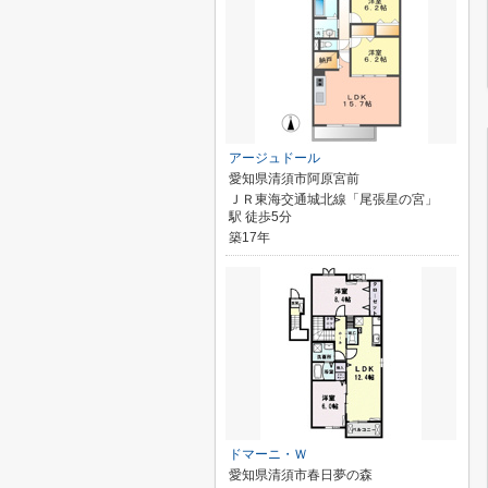
アージュドール
愛知県清須市阿原宮前
ＪＲ東海交通城北線「尾張星の宮」
駅 徒歩5分
築17年
ドマーニ・Ｗ
愛知県清須市春日夢の森