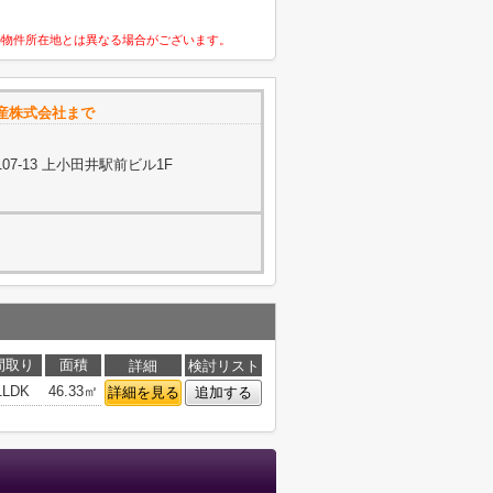
の物件所在地とは異なる場合がございます。
産株式会社まで
7-13 上小田井駅前ビル1F
間取り
面積
詳細
検討リスト
1LDK
46.33㎡
詳細を見る
追加する