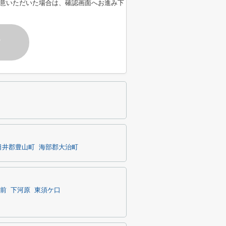
意いただいた場合は、確認画面へお進み下
す
日井郡豊山町
海部郡大治町
前
下河原
東須ケ口