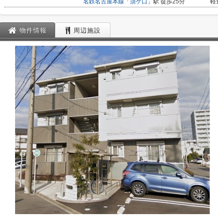
名鉄名古屋本線
「
須ケ口
」駅 徒歩25分
軽
物件情報
周辺施設