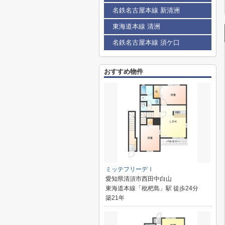
名鉄名古屋本線 新清洲
東海道本線 清洲
名鉄名古屋本線 須ケ口
おすすめ物件
ミッテフリーデⅠ
愛知県清須市西田中白山
東海道本線「枇杷島」駅 徒歩24分
築21年