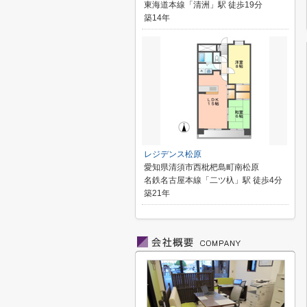
東海道本線「清洲」駅 徒歩19分
築14年
レジデンス松原
愛知県清須市西枇杷島町南松原
名鉄名古屋本線「二ツ杁」駅 徒歩4分
築21年