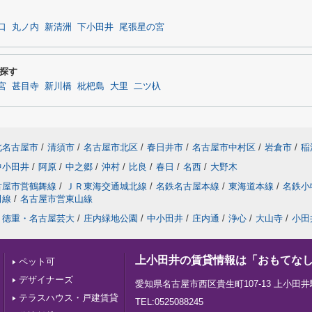
口
丸ノ内
新清洲
下小田井
尾張星の宮
ら探す
宮
甚目寺
新川橋
枇杷島
大里
二ツ杁
北名古屋市
/
清須市
/
名古屋市北区
/
春日井市
/
名古屋市中村区
/
岩倉市
/
稲
中小田井
/
阿原
/
中之郷
/
沖村
/
比良
/
春日
/
名西
/
大野木
古屋市営鶴舞線
/
ＪＲ東海交通城北線
/
名鉄名古屋本線
/
東海道本線
/
名鉄小
田線
/
名古屋市営東山線
徳重・名古屋芸大
/
庄内緑地公園
/
中小田井
/
庄内通
/
浄心
/
大山寺
/
小田
上小田井の賃貸情報は「おもてな
ペット可
デザイナーズ
愛知県名古屋市西区貴生町107-13 上小田井
テラスハウス・戸建賃貸
TEL:0525088245