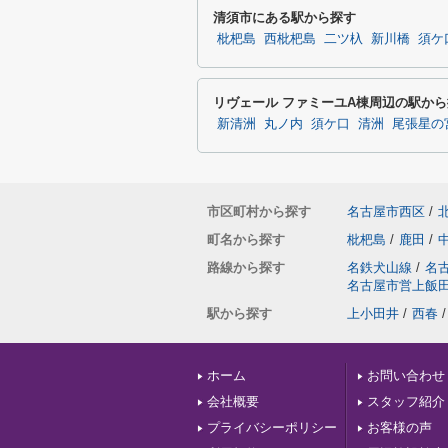
清須市にある駅から探す
枇杷島
西枇杷島
二ツ杁
新川橋
須ケ
リヴェール ファミーユA棟周辺の駅か
新清洲
丸ノ内
須ケ口
清洲
尾張星の
市区町村から探す
名古屋市西区
/
町名から探す
枇杷島
/
鹿田
/
路線から探す
名鉄犬山線
/
名
名古屋市営上飯
駅から探す
上小田井
/
西春
/
ホーム
お問い合わせ
会社概要
スタッフ紹介
プライバシーポリシー
お客様の声