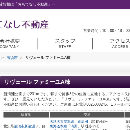
賃貸情報は「おもてなし不動産」へ
営業時間：10：00～18：00
>
清須市
>
リヴェール ファミーユA棟
リヴェール ファミーユA棟
新清洲公園まで231mです。駅まで徒歩3分の位置に立地する、アクセス
す。ぜひ一度見ていただきたい、「リヴェール ファミーユA棟」です。清
不動産にお問い合わせください。ご連絡はお電話0525088245、Eメールinfo@ngy-
所在地
交通
名鉄名古屋本線
「
新清洲
」駅 徒歩3分
築
愛知県
清須市
新清洲
３丁目
東海道本線
「
清洲
」駅 徒歩29分
3