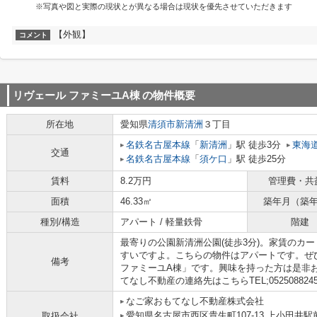
※写真や図と実際の現状とが異なる場合は現状を優先させていただきます
【外観】
コメント
リヴェール ファミーユA棟
の物件概要
所在地
愛知県
清須市
新清洲
３丁目
名鉄名古屋本線
「
新清洲
」駅 徒歩3分
東海
交通
名鉄名古屋本線
「
須ケ口
」駅 徒歩25分
賃料
8.2万円
管理費・共
面積
46.33㎡
築年月（築
種別/構造
アパート / 軽量鉄骨
階建
最寄りの公園新清洲公園(徒歩3分)。家賃のカ
すいですよ。こちらの物件はアパートです。ぜ
備考
ファミーユA棟」です。興味を持った方は是非
てなし不動産の連絡先はこちらTEL;0525088245,Mail
なご家おもてなし不動産株式会社
愛知県名古屋市西区貴生町107-13 上小田井駅
取扱会社