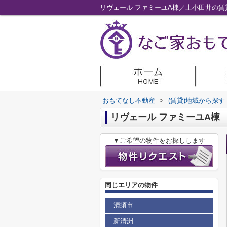
リヴェール ファミーユA棟／上小田井の
おもてなし不動産
>
(賃貸)地域から探す
リヴェール ファミーユA棟
▼ご希望の物件をお探しします
同じエリアの物件
清須市
新清洲