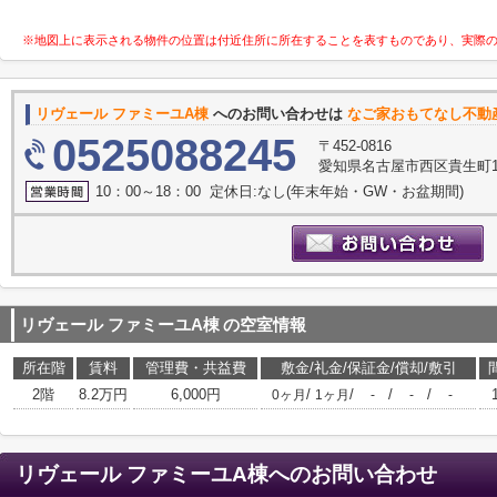
※地図上に表示される物件の位置は付近住所に所在することを表すものであり、実際
リヴェール ファミーユA棟
へのお問い合わせは
なご家おもてなし不動
0525088245
〒452-0816
愛知県名古屋市西区貴生町10
10：00～18：00 定休日:なし(年末年始・GW・お盆期間)
リヴェール ファミーユA棟
の空室情報
所在階
賃料
管理費・共益費
敷金/礼金/保証金/償却/敷引
2階
8.2万円
6,000円
/
/
/
/
0ヶ月
1ヶ月
-
-
-
リヴェール ファミーユA棟
へのお問い合わせ