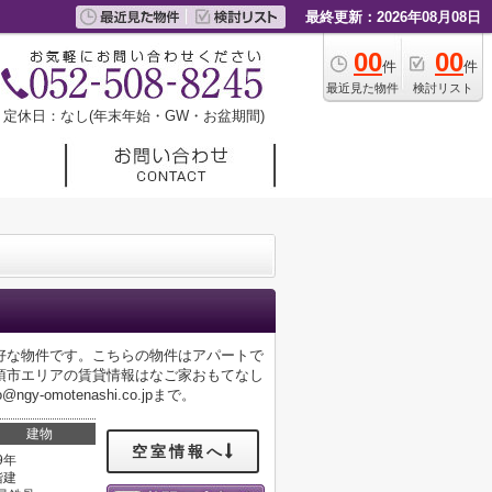
最終更新：2026年08月08日
00
00
件
件
最近見た物件
検討リスト
定休日：なし(年末年始・GW・お盆期間)
良好な物件です。こちらの物件はアパートで
須市エリアの賃貸情報はなご家おもてなし
omotenashi.co.jpまで。
建物
空室情報へ
9年
階建