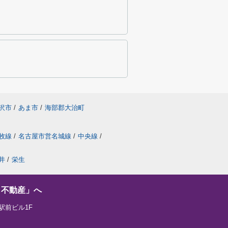
沢市
/
あま市
/
海部郡大治町
牧線
/
名古屋市営名城線
/
中央線
/
井
/
栄生
し不動産」へ
駅前ビル1F