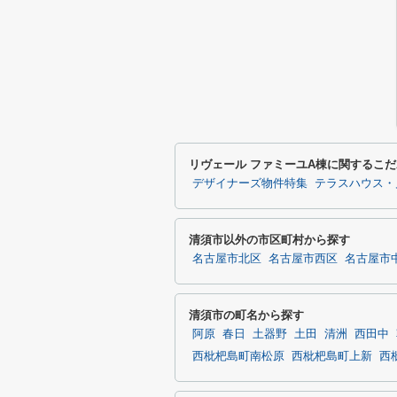
リヴェール ファミーユA棟に関するこ
デザイナーズ物件特集
テラスハウス・
清須市以外の市区町村から探す
名古屋市北区
名古屋市西区
名古屋市
清須市の町名から探す
阿原
春日
土器野
土田
清洲
西田中
西枇杷島町南松原
西枇杷島町上新
西