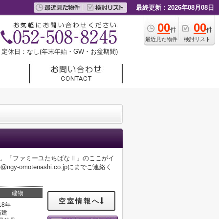
最終更新：2026年08月08日
00
00
件
件
最近見た物件
検討リスト
定休日：なし(年末年始・GW・お盆期間)
す。「ファミーユたちばなⅡ」のここがイ
omotenashi.co.jpにまでご連絡く
建物
空室情報へ
18年
階建