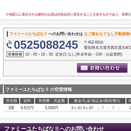
※地図上に表示される物件の位置は付近住所に所在することを表すものであり、実際
ファミーユたちばなⅡ
へのお問い合わせは
なご家おもてなし不動産株
0525088245
〒452-0816
愛知県名古屋市西区貴生町10
10：00～18：00 定休日:なし(年末年始・GW・お盆期間)
ファミーユたちばなⅡ
の空室情報
所在階
賃料
管理費・共益費
敷金/礼金/保証金/償却/敷引
2階
6.9万円
5,500円
/
/
/
/
0ヶ月
0ヶ月
-
-
-
ファミーユたちばなⅡ
へのお問い合わせ