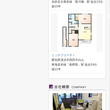
名鉄名古屋本線「新川橋」駅 徒歩13分
築15年
ミッテフリーデⅠ
愛知県清須市西田中白山
東海道本線「枇杷島」駅 徒歩24分
築21年