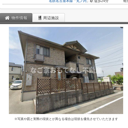
名鉄名古屋本線
「
丸ノ内
」駅 徒歩24分
軽
物件情報
周辺施設
※写真や図と実際の現状とが異なる場合は現状を優先させていただきます