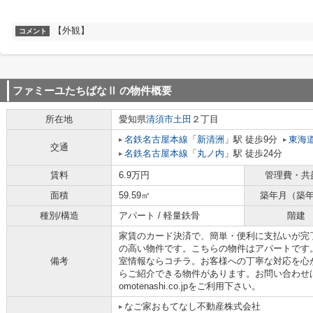
【外観】
コメント
ファミーユたちばなⅡ
の物件概要
所在地
愛知県
清須市
土田
２丁目
名鉄名古屋本線
「
新清洲
」駅 徒歩9分
東海
交通
名鉄名古屋本線
「
丸ノ内
」駅 徒歩24分
賃料
6.9万円
管理費・共
面積
59.59㎡
築年月（築
種別/構造
アパート / 軽量鉄骨
階建
家賃のカード決済で、簡単・便利に支払いが完
の高い物件です。こちらの物件はアパートです
備考
室情報ならコチラ。お客様への丁寧な対応を心
らご紹介できる物件があります。お問い合わせは05250
omotenashi.co.jpをご利用下さい。
なご家おもてなし不動産株式会社