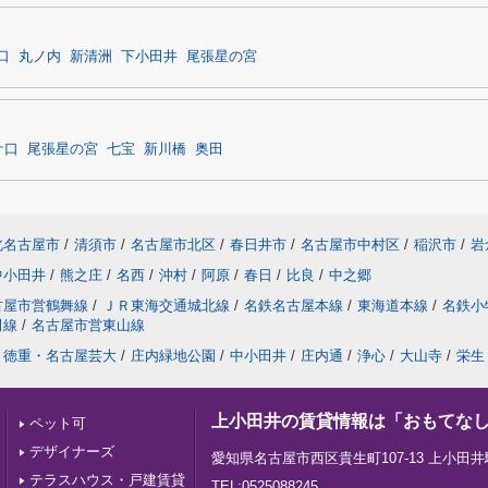
口
丸ノ内
新清洲
下小田井
尾張星の宮
ケ口
尾張星の宮
七宝
新川橋
奥田
北名古屋市
/
清須市
/
名古屋市北区
/
春日井市
/
名古屋市中村区
/
稲沢市
/
岩
中小田井
/
熊之庄
/
名西
/
沖村
/
阿原
/
春日
/
比良
/
中之郷
古屋市営鶴舞線
/
ＪＲ東海交通城北線
/
名鉄名古屋本線
/
東海道本線
/
名鉄小
田線
/
名古屋市営東山線
徳重・名古屋芸大
/
庄内緑地公園
/
中小田井
/
庄内通
/
浄心
/
大山寺
/
栄生
上小田井の賃貸情報は「おもてな
ペット可
デザイナーズ
愛知県名古屋市西区貴生町107-13 上小田井
テラスハウス・戸建賃貸
TEL:0525088245