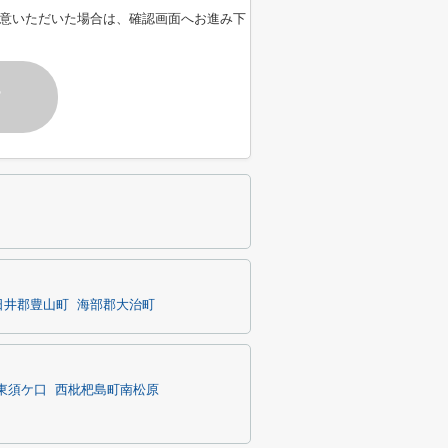
意いただいた場合は、確認画面へお進み下
す
日井郡豊山町
海部郡大治町
東須ケ口
西枇杷島町南松原