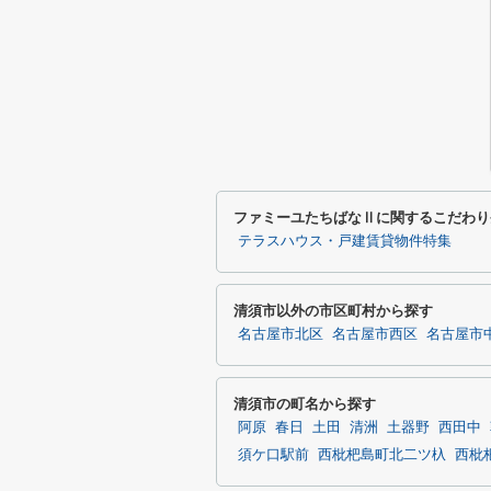
ファミーユたちばなⅡに関するこだわり
テラスハウス・戸建賃貸物件特集
清須市以外の市区町村から探す
名古屋市北区
名古屋市西区
名古屋市
清須市の町名から探す
阿原
春日
土田
清洲
土器野
西田中
須ケ口駅前
西枇杷島町北二ツ杁
西枇