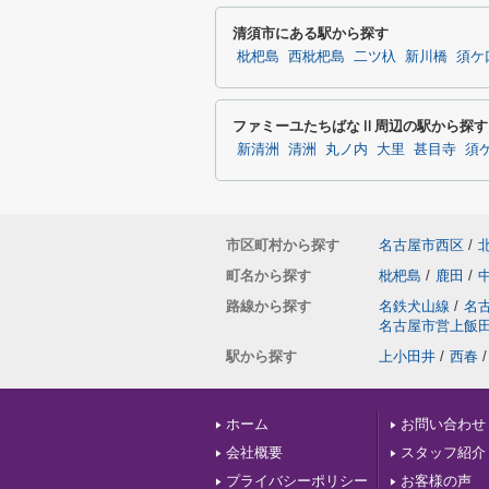
清須市にある駅から探す
枇杷島
西枇杷島
二ツ杁
新川橋
須ケ
ファミーユたちばなⅡ周辺の駅から探す
新清洲
清洲
丸ノ内
大里
甚目寺
須
市区町村から探す
名古屋市西区
/
町名から探す
枇杷島
/
鹿田
/
路線から探す
名鉄犬山線
/
名
名古屋市営上飯
駅から探す
上小田井
/
西春
/
ホーム
お問い合わせ
会社概要
スタッフ紹介
プライバシーポリシー
お客様の声