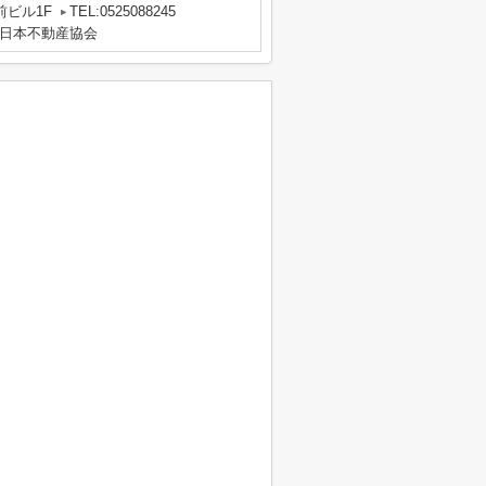
前ビル1F
TEL:0525088245
日本不動産協会