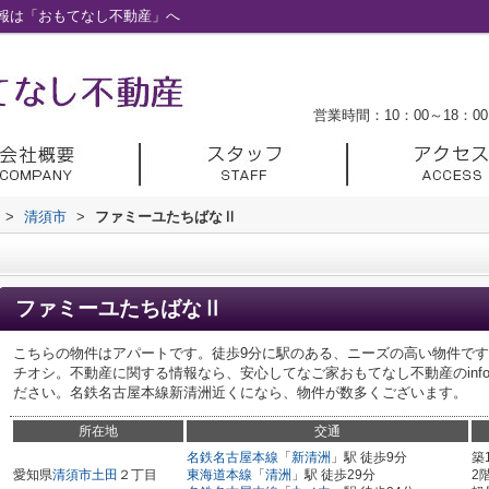
報は「おもてなし不動産」へ
営業時間：10：00～18：00
>
清須市
>
ファミーユたちばなⅡ
ファミーユたちばなⅡ
こちらの物件はアパートです。徒歩9分に駅のある、ニーズの高い物件で
チオシ。不動産に関する情報なら、安心してなご家おもてなし不動産のinfo@ngy-
ださい。名鉄名古屋本線新清洲近くになら、物件が数多くございます。
所在地
交通
名鉄名古屋本線
「
新清洲
」駅 徒歩9分
築
愛知県
清須市
土田
２丁目
東海道本線
「
清洲
」駅 徒歩29分
2