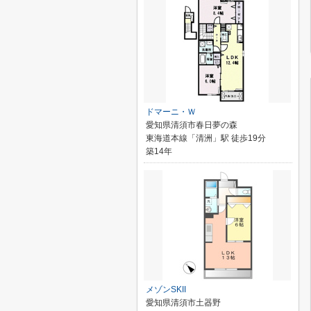
ドマーニ・Ｗ
愛知県清須市春日夢の森
東海道本線「清洲」駅 徒歩19分
築14年
メゾンSKII
愛知県清須市土器野