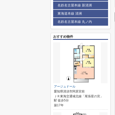
名鉄名古屋本線 新清洲
東海道本線 清洲
名鉄名古屋本線 丸ノ内
おすすめ物件
アージュドール
愛知県清須市阿原宮前
ＪＲ東海交通城北線「尾張星の宮」
駅 徒歩5分
築17年