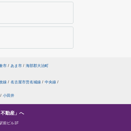
倉市
/
あま市
/
海部郡大治町
牧線
/
名古屋市営名城線
/
中央線
/
/
小田井
し不動産」へ
駅前ビル1F