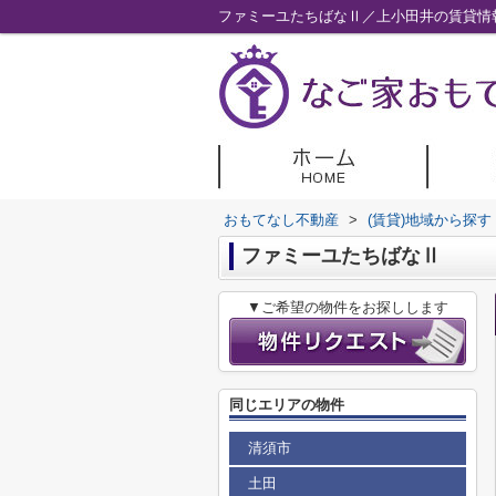
ファミーユたちばなⅡ／上小田井の賃貸情
おもてなし不動産
>
(賃貸)地域から探す
ファミーユたちばなⅡ
▼ご希望の物件をお探しします
同じエリアの物件
清須市
土田