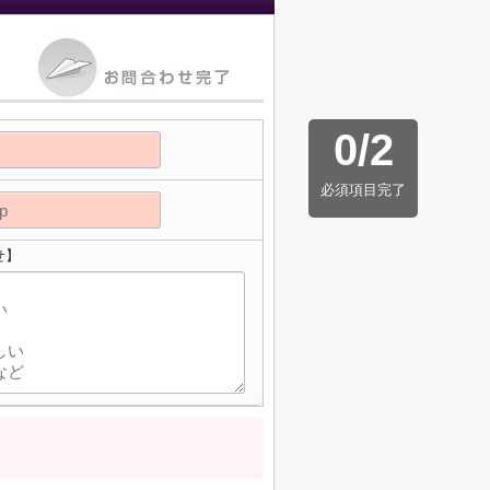
0
/
2
必須項目完了
せ】