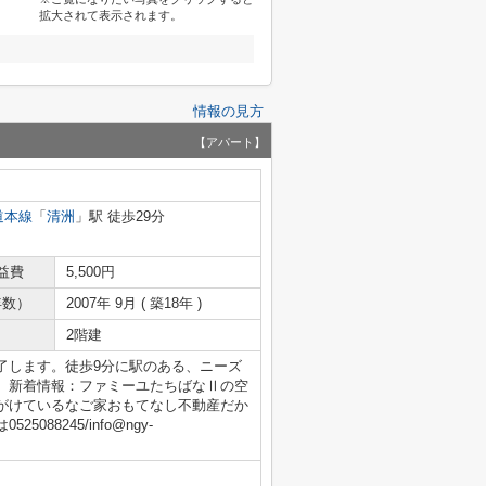
拡大されて表示されます。
情報の見方
【アパート】
道本線
「
清洲
」駅 徒歩29分
益費
5,500円
年数）
2007年 9月 ( 築18年 )
2階建
了します。徒歩9分に駅のある、ニーズ
。新着情報：ファミーユたちばなⅡの空
がけているなご家おもてなし不動産だか
88245/info@ngy-