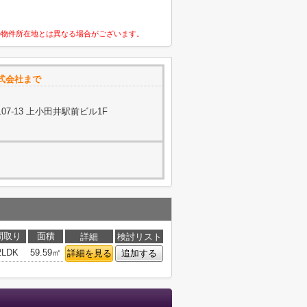
の物件所在地とは異なる場合がございます。
式会社まで
7-13 上小田井駅前ビル1F
間取り
面積
詳細
検討リスト
2LDK
59.59㎡
詳細を見る
追加する