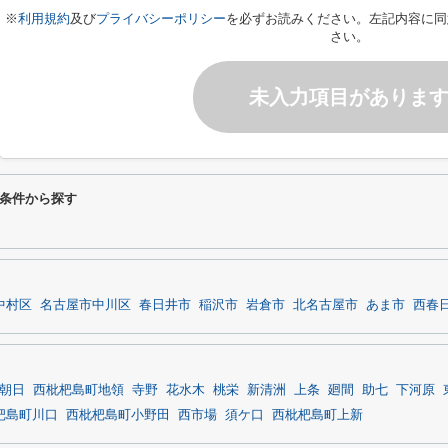
※
利用規約
及び
プライバシーポリシー
を必ずお読みください。左記内容に同
さい。
未入力項目がありま
条件から探す
中村区
名古屋市中川区
春日井市
稲沢市
岩倉市
北名古屋市
あま市
西春
朝日
西枇杷島町地領
寺野
花水木
桃栄
新清洲
上条
廻間
助七
下河原
杷島町川口
西枇杷島町小野田
西市場
須ケ口
西枇杷島町上新