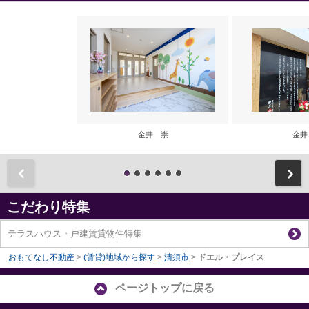
金井 崇
金井
前
こだわり特集
テラスハウス・戸建賃貸物件特集
おもてなし不動産
>
(賃貸)地域から探す
>
清須市
>
ドエル・プレイス
ページトップに戻る