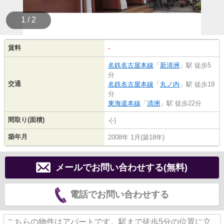
1 / 2
賃料
-
名鉄名古屋本線
「
新清洲
」駅 徒歩5
分
交通
名鉄名古屋本線
「
丸ノ内
」駅 徒歩19
分
東海道本線
「
清洲
」駅 徒歩22分
間取り(面積)
-(-)
築年月
2008年 1月(築18年)
メールでお問い合わせする(無料)
電話でお問い合わせする
こちらの物件はアパートです。駅まで徒歩5分の位置に立