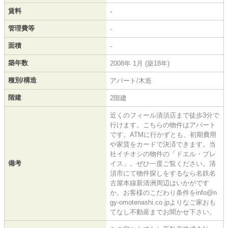
賃料
-
管理費等
-
面積
-
築年数
2008年 1月 (築18年)
種別/構造
アパート/木造
階建
2階建
近くのフィール清須店まで徒歩3分で
行けます。こちらの物件はアパート
です。ATMに行かずとも、初期費用
や家賃をカードで決済できます。当
社イチオシの物件の「ドエル・プレ
備考
イス」。ぜひ一度ご覧ください。清
須市にて物件探しをするなら名鉄名
古屋本線新清洲周辺はいかがです
か。お客様のこだわり条件をinfo@n
gy-omotenashi.co.jpよりなご家おも
てなし不動産までお聞かせ下さい。