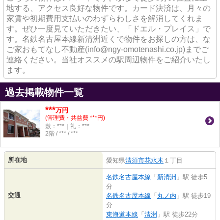
地する、アクセス良好な物件です。カード決済は、月々の
家賃や初期費用支払いのわずらわしさを解消してくれま
す。ぜひ一度見ていただきたい、「ドエル・プレイス」で
す。名鉄名古屋本線新清洲近くで物件をお探しの方は、な
ご家おもてなし不動産(info@ngy-omotenashi.co.jp)までご
連絡ください。当社オススメの駅周辺物件をご紹介いたし
ます。
過去掲載物件一覧
***
万円
(管理費・共益費 ***円)
敷：***｜礼：***
2階 / *** / ***
所在地
愛知県
清須市
花水木
１丁目
名鉄名古屋本線
「
新清洲
」駅 徒歩5
分
交通
名鉄名古屋本線
「
丸ノ内
」駅 徒歩19
分
東海道本線
「
清洲
」駅 徒歩22分