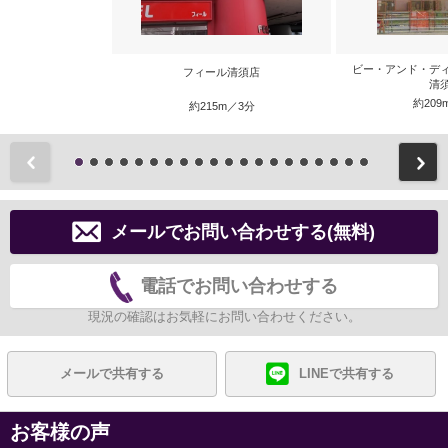
ビー・アンド・デ
フィール清須店
清
約209
約215m／3分
前
メールでお問い合わせする(無料)
電話でお問い合わせする
現況の確認はお気軽にお問い合わせください。
メールで共有する
LINEで共有する
お客様の声