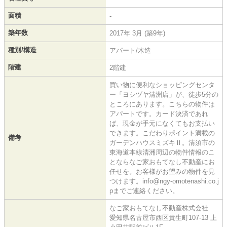
面積
-
築年数
2017年 3月 (築9年)
種別/構造
アパート/木造
階建
2階建
買い物に便利なショッピングセンタ
ー「ヨシヅヤ清洲店」が、徒歩5分の
ところにあります。こちらの物件は
アパートです。カード決済であれ
ば、現金が手元になくてもお支払い
できます。こだわりポイント満載の
備考
ガーデンハウスミズキⅡ。清須市の
東海道本線清洲周辺の物件情報のこ
とならなご家おもてなし不動産にお
任せを。お客様がお望みの物件を見
つけます。info@ngy-omotenashi.co.j
pまでご連絡ください。
なご家おもてなし不動産株式会社
愛知県名古屋市西区貴生町107-13 上