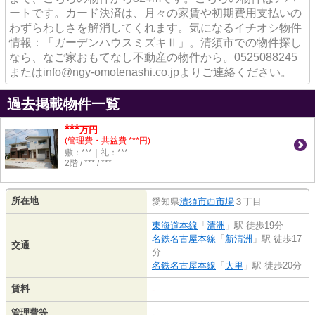
ートです。カード決済は、月々の家賃や初期費用支払いの
わずらわしさを解消してくれます。気になるイチオシ物件
情報：「ガーデンハウスミズキⅡ」。清須市での物件探し
なら、なご家おもてなし不動産の物件から。0525088245
またはinfo@ngy-omotenashi.co.jpよりご連絡ください。
過去掲載物件一覧
***
万円
(管理費・共益費 ***円)
敷：***｜礼：***
2階 / *** / ***
所在地
愛知県
清須市
西市場
３丁目
東海道本線
「
清洲
」駅 徒歩19分
名鉄名古屋本線
「
新清洲
」駅 徒歩17
交通
分
名鉄名古屋本線
「
大里
」駅 徒歩20分
賃料
-
管理費等
-