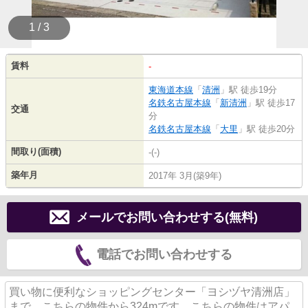
1 / 3
賃料
-
東海道本線
「
清洲
」駅 徒歩19分
名鉄名古屋本線
「
新清洲
」駅 徒歩17
交通
分
名鉄名古屋本線
「
大里
」駅 徒歩20分
間取り(面積)
-(-)
築年月
2017年 3月(築9年)
メールでお問い合わせする(無料)
電話でお問い合わせする
買い物に便利なショッピングセンター「ヨシヅヤ清洲店」
まで、こちらの物件から324mです。こちらの物件はアパ