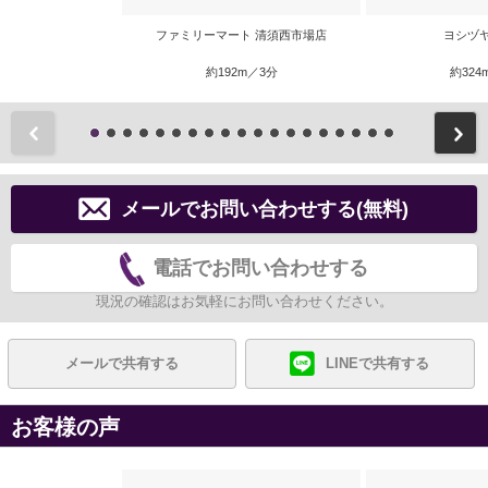
ファミリーマート 清須西市場店
ヨシヅ
約192m／3分
約324
前
メールでお問い合わせする(無料)
電話でお問い合わせする
現況の確認はお気軽にお問い合わせください。
メールで共有する
LINEで共有する
お客様の声