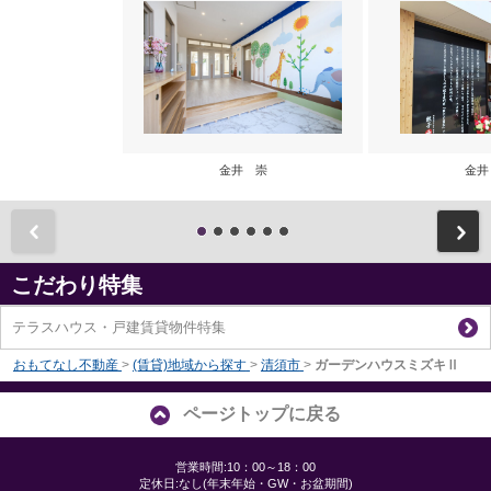
金井 崇
金井
前
こだわり特集
テラスハウス・戸建賃貸物件特集
おもてなし不動産
>
(賃貸)地域から探す
>
清須市
>
ガーデンハウスミズキⅡ
ページトップに戻る
営業時間:10：00～18：00
定休日:なし(年末年始・GW・お盆期間)