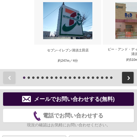
ビー・アンド・デ
セブン-イレブン清須土田店
清
約510
約247m／4分
前
メールでお問い合わせする(無料)
電話でお問い合わせする
現況の確認はお気軽にお問い合わせください。