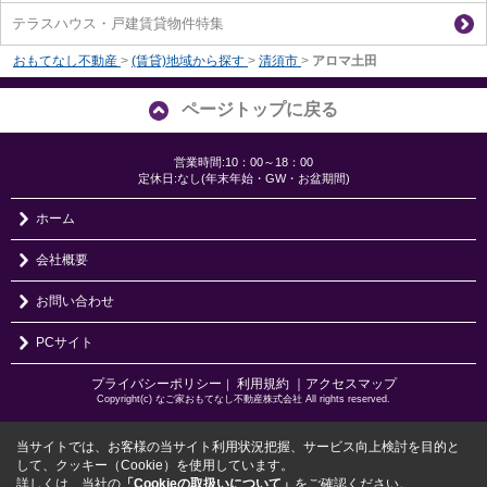
テラスハウス・戸建賃貸物件特集
おもてなし不動産
>
(賃貸)地域から探す
>
清須市
>
アロマ土田
ページトップに戻る
営業時間:10：00～18：00
定休日:なし(年末年始・GW・お盆期間)
ホーム
会社概要
お問い合わせ
PCサイト
プライバシーポリシー
利用規約
｜アクセスマップ
｜
Copyright(c) なご家おもてなし不動産株式会社 All rights reserved.
当サイトでは、お客様の当サイト利用状況把握、サービス向上検討を目的と
して、クッキー（Cookie）を使用しています。
詳しくは、当社の
「Cookieの取扱いについて」
をご確認ください。