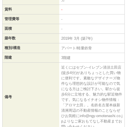
賃料
-
管理費等
-
面積
-
築年数
2019年 3月 (築7年)
種別/構造
アパート/軽量鉄骨
階建
3階建
近くにはセブン-イレブン清須土田店
(徒歩4分)がありちょっとした買い物
に便利です。素敵なデザイナーズ物
件なら理想的な設計が可能なので気
になる方はご検討下さい。駅から徒
歩6分に立地する、魅力的な駅近物件
備考
です。気になるイチオシ物件情報：
「アロマ土田」。名鉄名古屋本線新
清洲周辺の不動産情報のことならぜ
ひお気軽にinfo@ngy-omotenashi.co.j
pよりなご家おもてなし不動産までお
問い合わせください。