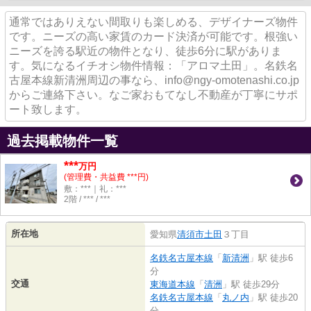
通常ではありえない間取りも楽しめる、デザイナーズ物件
です。ニーズの高い家賃のカード決済が可能です。根強い
ニーズを誇る駅近の物件となり、徒歩6分に駅がありま
す。気になるイチオシ物件情報：「アロマ土田」。名鉄名
古屋本線新清洲周辺の事なら、info@ngy-omotenashi.co.jp
からご連絡下さい。なご家おもてなし不動産が丁寧にサポ
ート致します。
過去掲載物件一覧
***
万円
(管理費・共益費 ***円)
敷：***｜礼：***
2階 / *** / ***
所在地
愛知県
清須市
土田
３丁目
名鉄名古屋本線
「
新清洲
」駅 徒歩6
分
交通
東海道本線
「
清洲
」駅 徒歩29分
名鉄名古屋本線
「
丸ノ内
」駅 徒歩20
分