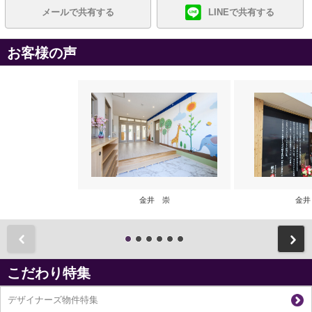
メールで共有する
LINEで共有する
お客様の声
金井 崇
金井
前
こだわり特集
デザイナーズ物件特集