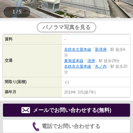
1 / 5
パノラマ写真を見る
賃料
-
名鉄名古屋本線
「
新清洲
」駅 徒歩6
分
交通
東海道本線
「
清洲
」駅 徒歩29分
名鉄名古屋本線
「
丸ノ内
」駅 徒歩20
分
間取り(面積)
-(-)
築年月
2019年 3月(築7年)
メールでお問い合わせする(無料)
電話でお問い合わせする