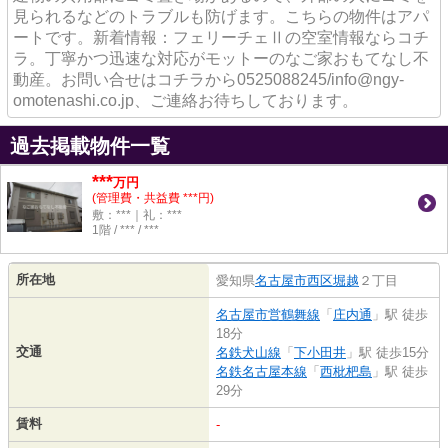
見られるなどのトラブルも防げます。こちらの物件はアパ
ートです。新着情報：フェリーチェⅡの空室情報ならコチ
ラ。丁寧かつ迅速な対応がモットーのなご家おもてなし不
動産。お問い合せはコチラから0525088245/info@ngy-
omotenashi.co.jp、ご連絡お待ちしております。
過去掲載物件一覧
***
万円
(管理費・共益費 ***円)
敷：***｜礼：***
1階 / *** / ***
所在地
愛知県
名古屋市西区
堀越
２丁目
名古屋市営鶴舞線
「
庄内通
」駅 徒歩
18分
交通
名鉄犬山線
「
下小田井
」駅 徒歩15分
名鉄名古屋本線
「
西枇杷島
」駅 徒歩
29分
賃料
-