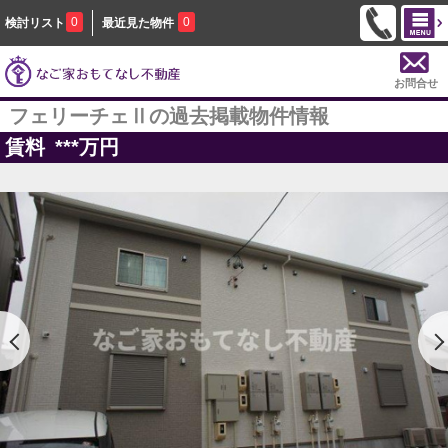
0
0
検討リスト
最近見た物件
お問合せ
フェリーチェⅡの過去掲載物件情報
賃料
***
万円