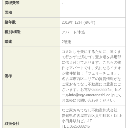
管理費等
-
面積
-
築年数
2019年 12月 (築6年)
種別/構造
アパート/木造
階建
2階建
ゴミ出しを楽にするために、遠くま
で行かずに済むゴミ置き場を共用部
に供え付けております。こちらの物
件はアパートです。気になるイチオ
シ物件情報：「フェリーチェⅡ」。
備考
名古屋市西区エリアの賃貸情報がな
ご家おもてなし不動産には豊富にご
ざいます。お電話0525088245、Eメ
ールinfo@ngy-omotenashi.co.jpにて
お気軽にお問い合わせください。
なご家おもてなし不動産株式会社
愛知県名古屋市西区貴生町107-13 上
小田井駅前ビル1F
取扱会社
TEL:0525088245