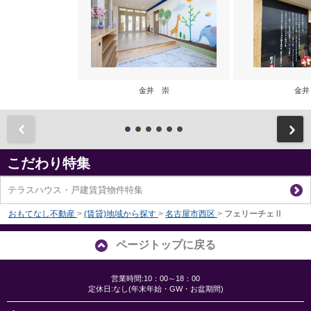
金井 崇
金井
前
こだわり特集
テラスハウス・戸建賃貸物件特集
おもてなし不動産
>
(賃貸)地域から探す
>
名古屋市西区
>
フェリーチェⅡ
ページトップに戻る
営業時間:10：00～18：00
定休日:なし(年末年始・GW・お盆期間)