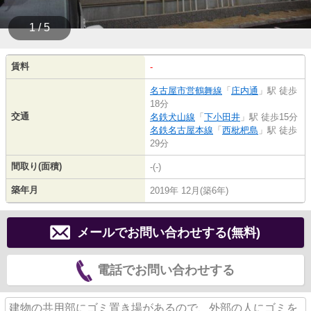
1 / 5
賃料
-
名古屋市営鶴舞線
「
庄内通
」駅 徒歩
18分
交通
名鉄犬山線
「
下小田井
」駅 徒歩15分
名鉄名古屋本線
「
西枇杷島
」駅 徒歩
29分
間取り(面積)
-(-)
築年月
2019年 12月(築6年)
メールでお問い合わせする(無料)
電話でお問い合わせする
建物の共用部にゴミ置き場があるので、外部の人にゴミを