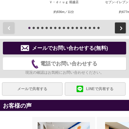
Ｖ・ｄｒｕｇ 堀越店
セブン‐イレブン
約836m／11分
約677
前
メールでお問い合わせする(無料)
電話でお問い合わせする
現況の確認はお気軽にお問い合わせください。
メールで共有する
LINEで共有する
お客様の声