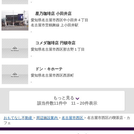
-
星乃珈琲店 小田井店
愛知県名古屋市西区中小田井４丁目
名古屋市営鶴舞線 上小田井駅
-
コメダ珈琲店 円頓寺店
愛知県名古屋市西区那古野１丁目
-
ドン・キホーテ
愛知県名古屋市西区西原町
-
もっと見る
該当件数11件中
11
－
20
件表示
おもてなし不動産
>
周辺施設案内
>
名古屋市西区
>
名古屋市西区の喫茶店・カ
フェ