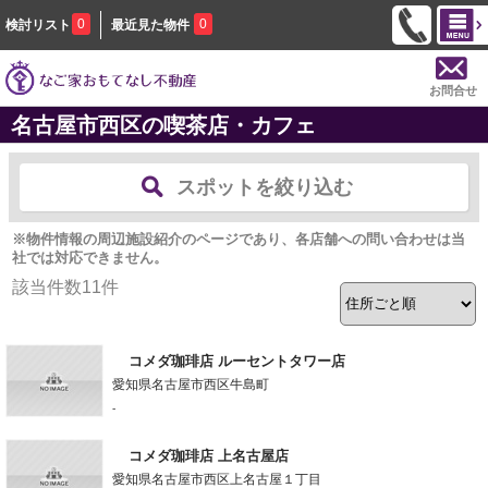
0
0
検討リスト
最近見た物件
お問合せ
名古屋市西区の喫茶店・カフェ
スポットを絞り込む
※物件情報の周辺施設紹介のページであり、各店舗への問い合わせは当
社では対応できません。
該当件数
11
件
コメダ珈琲店 ルーセントタワー店
愛知県名古屋市西区牛島町
-
コメダ珈琲店 上名古屋店
愛知県名古屋市西区上名古屋１丁目