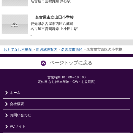
名古屋市営鶴舞線 浄心駅
-
名古屋市立山田小学校
愛知県名古屋市西区八筋町
名古屋市営鶴舞線 上小田井駅
-
おもてなし不動産
>
周辺施設案内
>
名古屋市西区
>
名古屋市西区の小学校
ページトップに戻る
営業時間:10：00～18：00
定休日:なし(年末年始・GW・お盆期間)
ホーム
会社概要
お問い合わせ
PCサイト