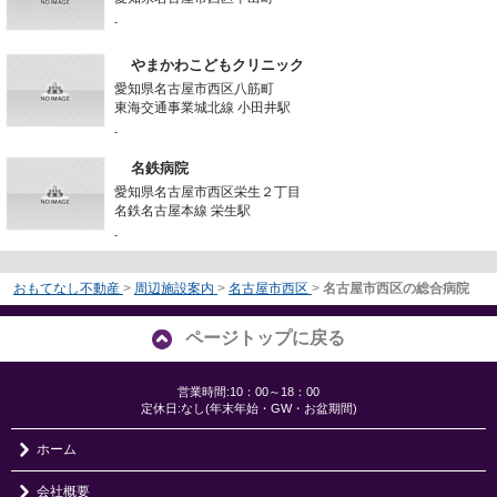
-
やまかわこどもクリニック
愛知県名古屋市西区八筋町
東海交通事業城北線 小田井駅
-
名鉄病院
愛知県名古屋市西区栄生２丁目
名鉄名古屋本線 栄生駅
-
おもてなし不動産
>
周辺施設案内
>
名古屋市西区
>
名古屋市西区の総合病院
ページトップに戻る
営業時間:10：00～18：00
定休日:なし(年末年始・GW・お盆期間)
ホーム
会社概要