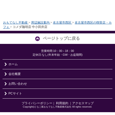
おもてなし不動産
>
周辺施設案内
>
名古屋市西区
>
名古屋市西区の喫茶店・カ
フェ
>
コメダ珈琲店 中小田井店
ページトップに戻る
営業時間:10：00～18：00
定休日:なし(年末年始・GW・お盆期間)
ホーム
会社概要
お問い合わせ
PCサイト
プライバシーポリシー
利用規約
｜アクセスマップ
｜
Copyright(c) なご家おもてなし不動産株式会社 All rights reserved.