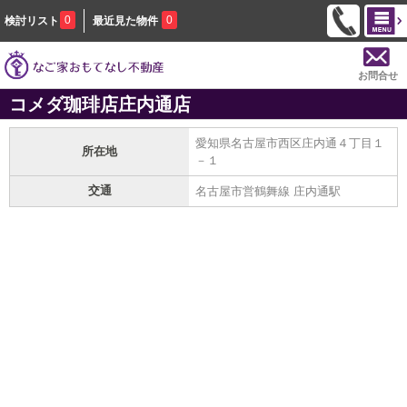
0
0
検討リスト
最近見た物件
お問合せ
コメダ珈琲店庄内通店
愛知県名古屋市西区庄内通４丁目１
所在地
－１
交通
名古屋市営鶴舞線 庄内通駅