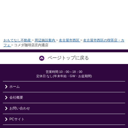
おもてなし不動産
>
周辺施設案内
>
名古屋市西区
>
名古屋市西区の喫茶店・カ
フェ
>
コメダ珈琲店庄内通店
ページトップに戻る
営業時間:10：00～18：00
定休日:なし(年末年始・GW・お盆期間)
ホーム
会社概要
お問い合わせ
PCサイト