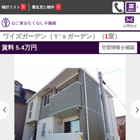
0
0
検討リスト
最近見た物件
お問合せ
ワイズガーデン（Ｙ‘ｓガーデン）（
1
室）
賃料
5.4万円
空室情報を確認