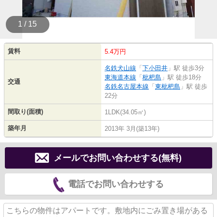
1 / 15
賃料
5.4万円
名鉄犬山線
「
下小田井
」駅 徒歩3分
東海道本線
「
枇杷島
」駅 徒歩18分
交通
名鉄名古屋本線
「
東枇杷島
」駅 徒歩
22分
間取り(面積)
1LDK(34.05㎡)
築年月
2013年 3月(築13年)
メールでお問い合わせする(無料)
電話でお問い合わせする
こちらの物件はアパートです。敷地内にごみ置き場がある