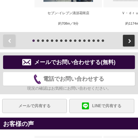
セブン-イレブン清須花咲店
Ｖ・ｄｒｕ
約708m／9分
約1174
前
メールでお問い合わせする(無料)
電話でお問い合わせする
現況の確認はお気軽にお問い合わせください。
メールで共有する
LINEで共有する
お客様の声