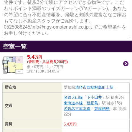
物件です。徒歩3分で駅にアクセスできる物件です。こだ
わりポイント満載のワイズガーデン(Y‘sガーデン)。あなた
の希望に合う不動産情報を、経験と知識の豊富ななご家お
もてなし不動産スタッフがご紹介します。
0525088245/info@ngy-omotenashi.co.jpまでご希望条件を
お申し付けください。
空室一覧
5.4
万
円
(管理費・共益費 5,200円)
敷：0万円｜礼：7万円
1階 / 1LDK / 34.05㎡
所在地
愛知県
清須市
西枇杷島町上新
名鉄犬山線
「
下小田井
」駅 徒歩3分
東海道本線
「
枇杷島
」駅 徒歩18分
交通
名鉄名古屋本線
「
東枇杷島
」駅 徒歩
22分
賃料
5.4万円