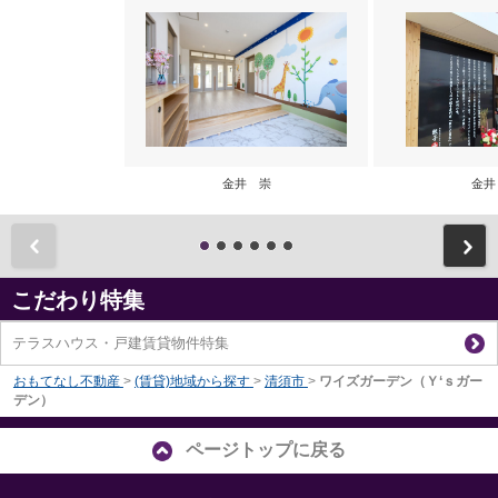
金井 崇
金井
前
こだわり特集
テラスハウス・戸建賃貸物件特集
おもてなし不動産
>
(賃貸)地域から探す
>
清須市
>
ワイズガーデン（Ｙ‘ｓガー
デン）
ページトップに戻る