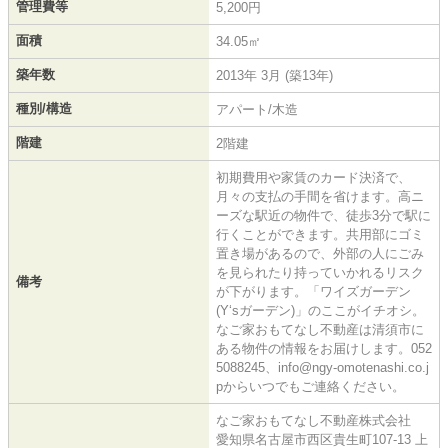
管理費等
5,200円
面積
34.05㎡
築年数
2013年 3月 (築13年)
種別/構造
アパート/木造
階建
2階建
初期費用や家賃のカード決済で、
月々の支払の手間を省けます。高ニ
ーズな駅近の物件で、徒歩3分で駅に
行くことができます。共用部にゴミ
置き場があるので、外部の人にごみ
を見られたり持っていかれるリスク
備考
が下がります。「ワイズガーデン
(Y‘sガーデン)」のここがイチオシ。
なご家おもてなし不動産は清須市に
ある物件の情報をお届けします。052
5088245、info@ngy-omotenashi.co.j
pからいつでもご連絡ください。
なご家おもてなし不動産株式会社
愛知県名古屋市西区貴生町107-13 上