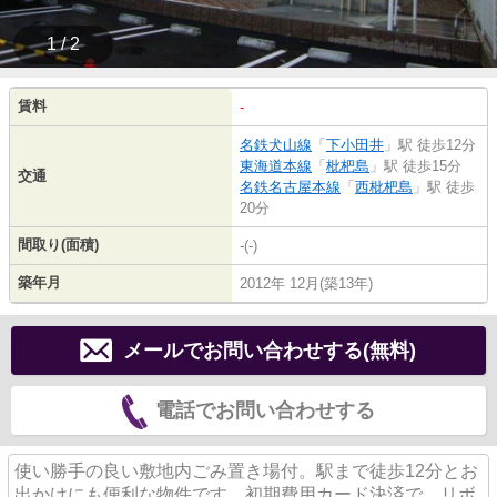
1 / 2
賃料
-
名鉄犬山線
「
下小田井
」駅 徒歩12分
東海道本線
「
枇杷島
」駅 徒歩15分
交通
名鉄名古屋本線
「
西枇杷島
」駅 徒歩
20分
間取り(面積)
-(-)
築年月
2012年 12月(築13年)
メールでお問い合わせする(無料)
電話でお問い合わせする
使い勝手の良い敷地内ごみ置き場付。駅まで徒歩12分とお
出かけにも便利な物件です。初期費用カード決済で、リボ