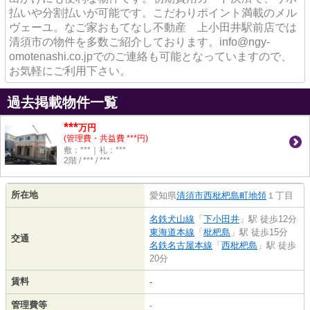
払いや分割払いが可能です。こだわりポイント満載のメル
ヴェーユ。なご家おもてなし不動産 上小田井駅前店では
清須市の物件を多数ご紹介しております。info@ngy-
omotenashi.co.jpでのご連絡も可能となっていますので、
お気軽にご利用下さい。
過去掲載物件一覧
***
万円
(管理費・共益費 ***円)
敷：***｜礼：***
2階 / *** / ***
所在地
愛知県
清須市
西枇杷島町地領
１丁目
名鉄犬山線
「
下小田井
」駅 徒歩12分
東海道本線
「
枇杷島
」駅 徒歩15分
交通
名鉄名古屋本線
「
西枇杷島
」駅 徒歩
20分
賃料
-
管理費等
-