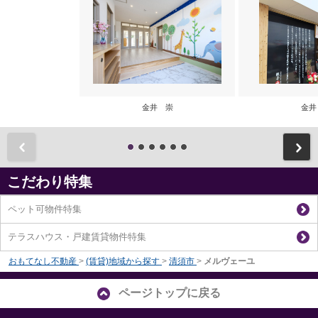
金井 崇
金井
前
こだわり特集
ペット可物件特集
テラスハウス・戸建賃貸物件特集
おもてなし不動産
>
(賃貸)地域から探す
>
清須市
>
メルヴェーユ
ページトップに戻る