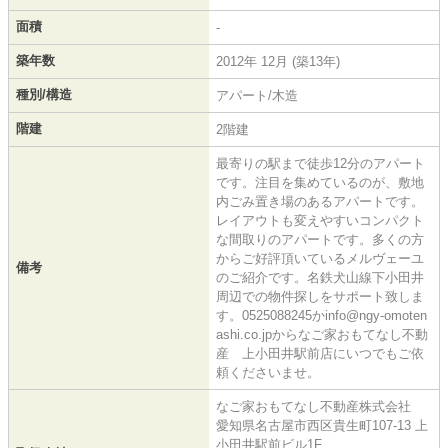
面積
-
築年数
2012年 12月 (築13年)
種別/構造
アパート/木造
階建
2階建
最寄りの駅まで徒歩12分のアパート
です。注目を集めているのが、敷地
内ごみ置き場のあるアパートです。
レイアウトも変えやすいコンパクト
な間取りのアパートです。多くの方
からご好評頂いているメルヴェーユ
備考
のご紹介です。名鉄犬山線下小田井
周辺での物件探しをサポート致しま
す。0525088245かinfo@ngy-omoten
ashi.co.jpからなご家おもてなし不動
産 上小田井駅前店にいつでもご依
頼くださいませ。
なご家おもてなし不動産株式会社
愛知県名古屋市西区貴生町107-13 上
小田井駅前ビル1F