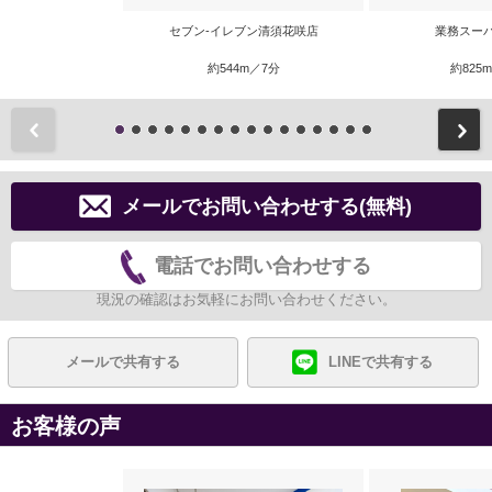
セブン-イレブン清須花咲店
業務スー
約544m／7分
約825
前
メールでお問い合わせする(無料)
電話でお問い合わせする
現況の確認はお気軽にお問い合わせください。
メールで共有する
LINEで共有する
お客様の声