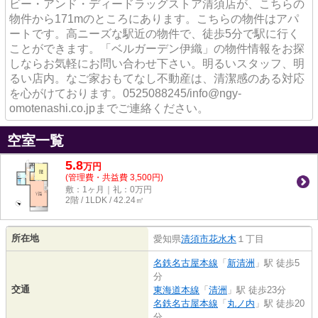
ビー・アンド・ディードラッグストア清須店が、こちらの
物件から171mのところにあります。こちらの物件はアパ
ートです。高ニーズな駅近の物件で、徒歩5分で駅に行く
ことができます。「ベルガーデン伊織」の物件情報をお探
しならお気軽にお問い合わせ下さい。明るいスタッフ、明
るい店内。なご家おもてなし不動産は、清潔感のある対応
を心がけております。0525088245/info@ngy-
omotenashi.co.jpまでご連絡ください。
空室一覧
5.8
万
円
(管理費・共益費 3,500円)
敷：1ヶ月｜礼：0万円
2階 / 1LDK / 42.24㎡
所在地
愛知県
清須市
花水木
１丁目
名鉄名古屋本線
「
新清洲
」駅 徒歩5
分
交通
東海道本線
「
清洲
」駅 徒歩23分
名鉄名古屋本線
「
丸ノ内
」駅 徒歩20
分