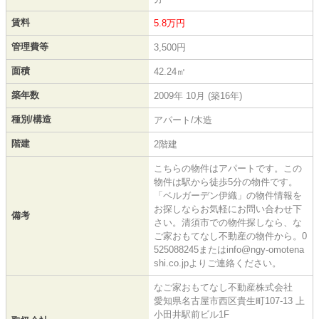
賃料
5.8万円
管理費等
3,500円
面積
42.24㎡
築年数
2009年 10月 (築16年)
種別/構造
アパート/木造
階建
2階建
こちらの物件はアパートです。この
物件は駅から徒歩5分の物件です。
「ベルガーデン伊織」の物件情報を
お探しならお気軽にお問い合わせ下
備考
さい。清須市での物件探しなら、な
ご家おもてなし不動産の物件から。0
525088245またはinfo@ngy-omotena
shi.co.jpよりご連絡ください。
なご家おもてなし不動産株式会社
愛知県名古屋市西区貴生町107-13 上
小田井駅前ビル1F