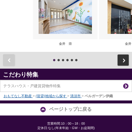
金井 崇
金井
前
こだわり特集
テラスハウス・戸建賃貸物件特集
おもてなし不動産
>
(賃貸)地域から探す
>
清須市
>
ベルガーデン伊織
ページトップに戻る
営業時間:10：00～18：00
定休日:なし(年末年始・GW・お盆期間)