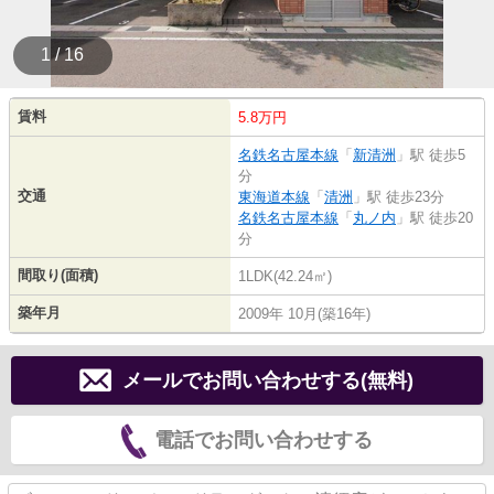
1 / 16
賃料
5.8万円
名鉄名古屋本線
「
新清洲
」駅 徒歩5
分
交通
東海道本線
「
清洲
」駅 徒歩23分
名鉄名古屋本線
「
丸ノ内
」駅 徒歩20
分
間取り(面積)
1LDK(42.24㎡)
築年月
2009年 10月(築16年)
メールでお問い合わせする(無料)
電話でお問い合わせする