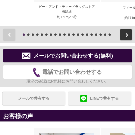
ビー・アンド・ディードラッグストア
フィー
清須店
約171m／3分
約171
前
メールでお問い合わせする(無料)
電話でお問い合わせする
現況の確認はお気軽にお問い合わせください。
メールで共有する
LINEで共有する
お客様の声