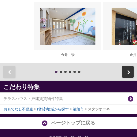
金井 崇
金井
前
こだわり特集
テラスハウス・戸建賃貸物件特集
おもてなし不動産
>
(賃貸)地域から探す
>
清須市
>
スタジオーネ
ページトップに戻る