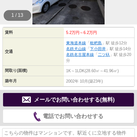
1 / 13
賃料
5.2万円～6.2万円
東海道本線
「
枇杷島
」駅 徒歩12分
名鉄犬山線
「
下小田井
」駅 徒歩14分
交通
名鉄名古屋本線
「
二ツ杁
」駅 徒歩20
分
間取り(面積)
1K～1LDK(28.60㎡～41.96㎡)
築年月
2002年 10月(築23年)
メールでお問い合わせする(無料)
電話でお問い合わせする
こちらの物件はマンションです。駅近くに立地する物件