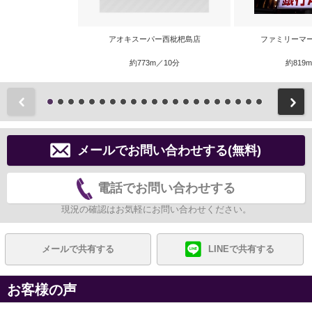
アオキスーパー西枇杷島店
ファミリーマ
約773m／10分
約819
前
メールでお問い合わせする(無料)
電話でお問い合わせする
現況の確認はお気軽にお問い合わせください。
メールで共有する
LINEで共有する
お客様の声