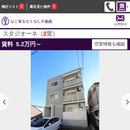
0
0
検討リスト
最近見た物件
お問合せ
スタジオーネ（
2
室）
賃料
5.2
万円～
空室情報を確認