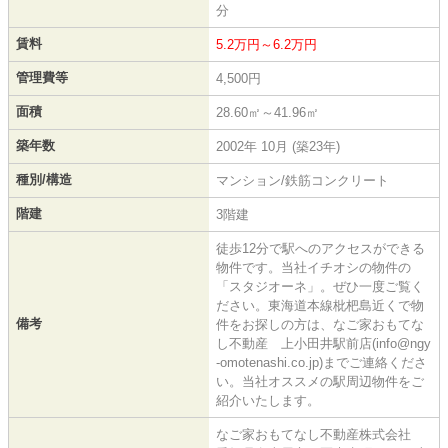
分
賃料
5.2万円～6.2万円
管理費等
4,500円
面積
28.60㎡～41.96㎡
築年数
2002年 10月 (築23年)
種別/構造
マンション/鉄筋コンクリート
階建
3階建
徒歩12分で駅へのアクセスができる
物件です。当社イチオシの物件の
「スタジオーネ」。ぜひ一度ご覧く
ださい。東海道本線枇杷島近くで物
備考
件をお探しの方は、なご家おもてな
し不動産 上小田井駅前店(info@ngy
-omotenashi.co.jp)までご連絡くださ
い。当社オススメの駅周辺物件をご
紹介いたします。
なご家おもてなし不動産株式会社