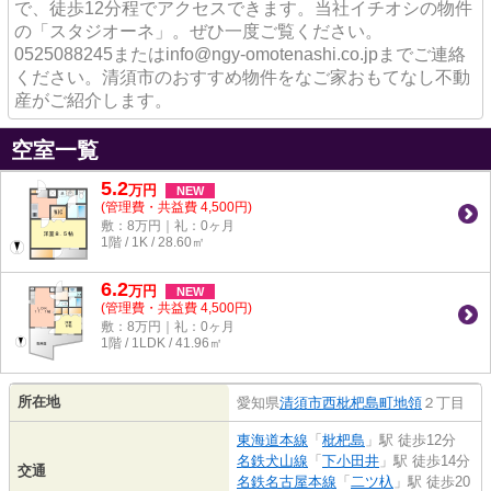
で、徒歩12分程でアクセスできます。当社イチオシの物件
の「スタジオーネ」。ぜひ一度ご覧ください。
0525088245またはinfo@ngy-omotenashi.co.jpまでご連絡
ください。清須市のおすすめ物件をなご家おもてなし不動
産がご紹介します。
空室一覧
5.2
万
円
NEW
(管理費・共益費 4,500円)
敷：8万円｜礼：0ヶ月
1階 / 1K / 28.60㎡
6.2
万
円
NEW
(管理費・共益費 4,500円)
敷：8万円｜礼：0ヶ月
1階 / 1LDK / 41.96㎡
所在地
愛知県
清須市
西枇杷島町地領
２丁目
東海道本線
「
枇杷島
」駅 徒歩12分
名鉄犬山線
「
下小田井
」駅 徒歩14分
交通
名鉄名古屋本線
「
二ツ杁
」駅 徒歩20