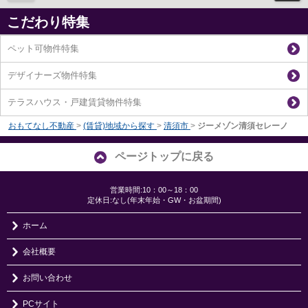
こだわり特集
ペット可物件特集
デザイナーズ物件特集
テラスハウス・戸建賃貸物件特集
おもてなし不動産
>
(賃貸)地域から探す
>
清須市
>
ジーメゾン清須セレーノ
ページトップに戻る
営業時間:10：00～18：00
定休日:なし(年末年始・GW・お盆期間)
ホーム
会社概要
お問い合わせ
PCサイト