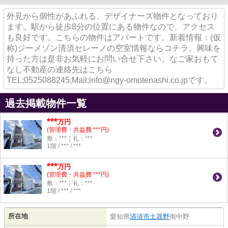
外見から個性があふれる、デザイナーズ物件となっており
ます。駅から徒歩8分の位置にある物件なので、アクセス
も良好です。こちらの物件はアパートです。新着情報：(仮
称)ジーメゾン清須セレーノの空室情報ならコチラ。興味を
持った方は是非お気軽にお問い合せ下さい。なご家おもて
なし不動産の連絡先はこちら
TEL;0525088245,Mail;info@ngy-omotenashi.co.jpです。
過去掲載物件一覧
***
万円
(管理費・共益費 ***円)
敷：***｜礼：***
1階 / *** / ***
***
万円
(管理費・共益費 ***円)
敷：***｜礼：***
1階 / *** / ***
所在地
愛知県
清須市
土器野
南中野