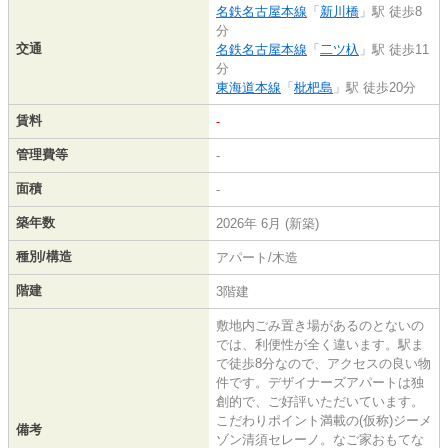
名鉄名古屋本線
「
新川橋
」駅 徒歩8
分
交通
名鉄名古屋本線
「
二ツ杁
」駅 徒歩11
分
東海道本線
「
枇杷島
」駅 徒歩20分
賃料
-
管理費等
-
面積
-
築年数
2026年 6月 (新築)
種別/構造
アパート/木造
階建
3階建
敷地内ごみ置き場があるのとないの
では、利便性が全く違います。駅ま
で徒歩8分なので、アクセスの良い物
件です。デザイナーズアパートは独
創的で、ご好評いただいています。
こだわりポイント満載の(仮称)ジーメ
備考
ゾン清須セレーノ。なご家おもてな