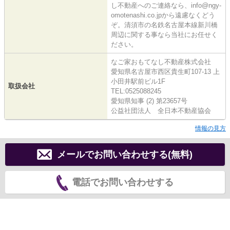
し不動産へのご連絡なら、info@ngy-
omotenashi.co.jpから遠慮なくどう
ぞ。清須市の名鉄名古屋本線新川橋
周辺に関する事なら当社にお任せく
ださい。
なご家おもてなし不動産株式会社
愛知県名古屋市西区貴生町107-13 上
小田井駅前ビル1F
取扱会社
TEL:0525088245
愛知県知事 (2) 第23657号
公益社団法人 全日本不動産協会
情報の見方
メールでお問い合わせする(無料)
電話でお問い合わせする