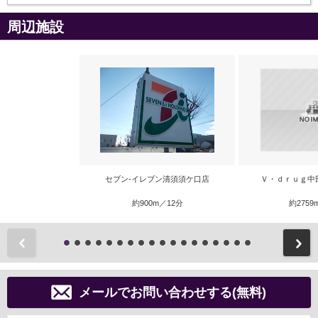
周辺施設
セブン-イレブン清須須ケ口店
Ｖ・ｄｒｕｇ中
約900m／12分
約2759
前
メールでお問い合わせする(無料)