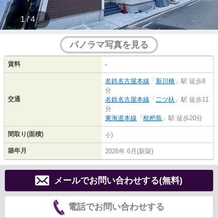
1 / 4
パノラマ写真を見る
賃料
-
名鉄名古屋本線
「
新川橋
」駅 徒歩8
分
交通
名鉄名古屋本線
「
二ツ杁
」駅 徒歩11
分
東海道本線
「
枇杷島
」駅 徒歩20分
間取り(面積)
-(-)
築年月
2026年 6月(新築)
メールでお問い合わせする(無料)
電話でお問い合わせする