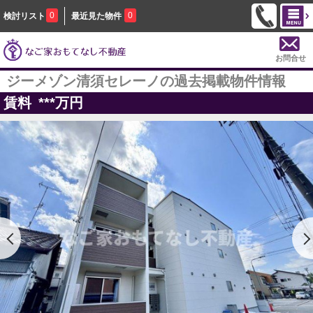
0
0
検討リスト
最近見た物件
お問合せ
ジーメゾン清須セレーノの過去掲載物件情報
賃料
***
万円