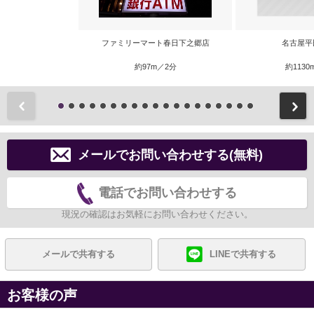
ファミリーマート春日下之郷店
名古屋平
約97m／2分
約1130
前
メールでお問い合わせする(無料)
電話でお問い合わせする
現況の確認はお気軽にお問い合わせください。
メールで共有する
LINEで共有する
お客様の声