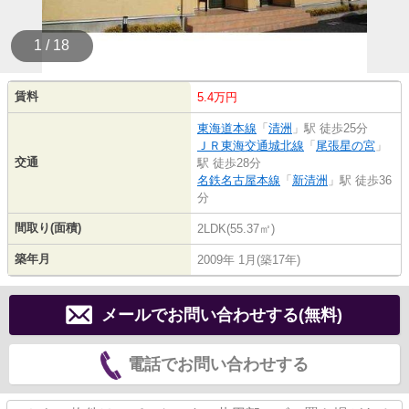
1 / 18
賃料
5.4万円
東海道本線
「
清洲
」駅 徒歩25分
ＪＲ東海交通城北線
「
尾張星の宮
」
交通
駅 徒歩28分
名鉄名古屋本線
「
新清洲
」駅 徒歩36
分
間取り(面積)
2LDK(55.37㎡)
築年月
2009年 1月(築17年)
メールでお問い合わせする(無料)
電話でお問い合わせする