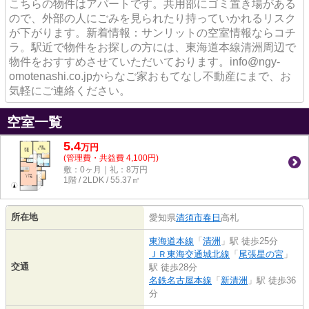
こちらの物件はアパートです。共用部にゴミ置き場がある
ので、外部の人にごみを見られたり持っていかれるリスク
が下がります。新着情報：サンリットの空室情報ならコチ
ラ。駅近で物件をお探しの方には、東海道本線清洲周辺で
物件をおすすめさせていただいております。info@ngy-
omotenashi.co.jpからなご家おもてなし不動産にまで、お
気軽にご連絡ください。
空室一覧
5.4
万
円
(管理費・共益費 4,100円)
敷：0ヶ月｜礼：8万円
1階 / 2LDK / 55.37㎡
所在地
愛知県
清須市
春日
高札
東海道本線
「
清洲
」駅 徒歩25分
ＪＲ東海交通城北線
「
尾張星の宮
」
交通
駅 徒歩28分
名鉄名古屋本線
「
新清洲
」駅 徒歩36
分