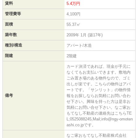
賃料
5.4万円
管理費等
4,100円
面積
55.37㎡
築年数
2009年 1月 (築17年)
種別/構造
アパート/木造
階建
2階建
カード決済であれば、現金が手元に
なくてもお支払いできます。敷地内
ごみ置き場のある物件なので、ゴミ
出しが楽です。こちらの物件はアパ
ートです。「サンリット」の物件情
備考
報をお探しならお気軽にお問い合わ
せ下さい。興味を持った方は是非お
気軽にお問い合せ下さい。なご家お
もてなし不動産の連絡先はこちらTE
L;0525088245,Mail;info@ngy-omoten
ashi.co.jpです。
なご家おもてなし不動産株式会社