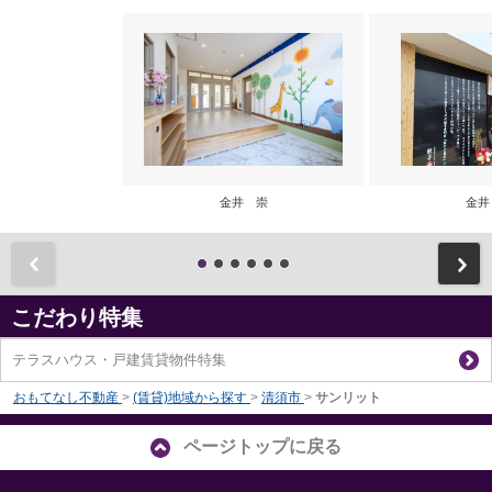
金井 崇
金井
前
こだわり特集
テラスハウス・戸建賃貸物件特集
おもてなし不動産
>
(賃貸)地域から探す
>
清須市
>
サンリット
ページトップに戻る