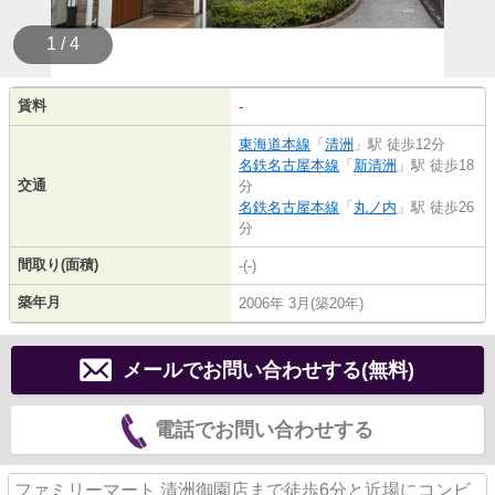
1 / 4
賃料
-
東海道本線
「
清洲
」駅 徒歩12分
名鉄名古屋本線
「
新清洲
」駅 徒歩18
交通
分
名鉄名古屋本線
「
丸ノ内
」駅 徒歩26
分
間取り(面積)
-(-)
築年月
2006年 3月(築20年)
メールでお問い合わせする(無料)
電話でお問い合わせする
ファミリーマート 清洲御園店まで徒歩6分と近場にコンビ