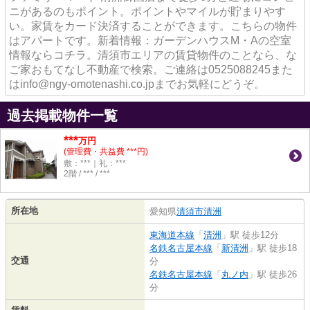
ニがあるのもポイント。ポイントやマイルが貯まりやす
い。家賃をカード決済することができます。こちらの物件
はアパートです。新着情報：ガーデンハウスM・Aの空室
情報ならコチラ。清須市エリアの賃貸物件のことなら、な
ご家おもてなし不動産で検索。ご連絡は0525088245また
はinfo@ngy-omotenashi.co.jpまでお気軽にどうぞ。
過去掲載物件一覧
***
万円
(管理費・共益費 ***円)
敷：***｜礼：***
2階 / *** / ***
所在地
愛知県
清須市
清洲
東海道本線
「
清洲
」駅 徒歩12分
名鉄名古屋本線
「
新清洲
」駅 徒歩18
交通
分
名鉄名古屋本線
「
丸ノ内
」駅 徒歩26
分