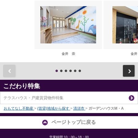
金井 崇
金井
前
こだわり特集
テラスハウス・戸建賃貸物件特集
おもてなし不動産
>
(賃貸)地域から探す
>
清須市
>
ガーデンハウスM・A
ページトップに戻る
営業時間:10：00～18：00