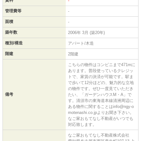
賃料
-
管理費等
-
面積
-
築年数
2006年 3月 (築20年)
種別/構造
アパート/木造
階建
2階建
こちらの物件はコンビニまで471mに
あります。普段使っているクレジッ
トで、家賃の決済が可能です。駅ま
で歩いて12分ほどの、魅力的な立地
の物件です。ぜひ一度見ていただき
備考
たい、「ガーデンハウスM・A」で
す。清須市の東海道本線清洲周辺に
ある物件に関することはinfo@ngy-o
motenashi.co.jpよりお聞き下さい。
なご家おもてなし不動産がいつでも
対応致します。
なご家おもてなし不動産株式会社