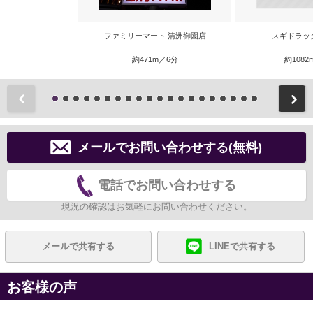
ファミリーマート 清洲御園店
スギドラッ
約471m／6分
約1082
前
メールでお問い合わせする(無料)
電話でお問い合わせする
現況の確認はお気軽にお問い合わせください。
メールで共有する
LINEで共有する
お客様の声