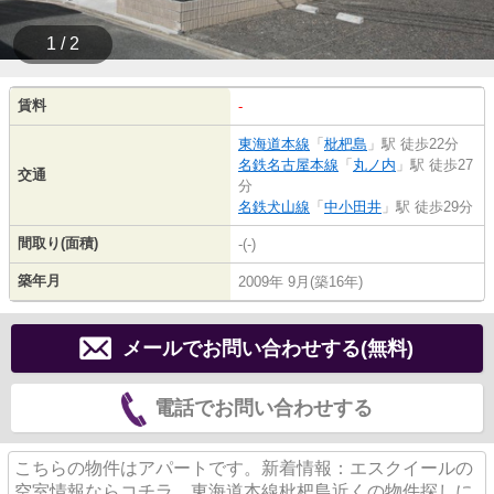
1 / 2
賃料
-
東海道本線
「
枇杷島
」駅 徒歩22分
名鉄名古屋本線
「
丸ノ内
」駅 徒歩27
交通
分
名鉄犬山線
「
中小田井
」駅 徒歩29分
間取り(面積)
-(-)
築年月
2009年 9月(築16年)
メールでお問い合わせする(無料)
電話でお問い合わせする
こちらの物件はアパートです。新着情報：エスクイールの
空室情報ならコチラ。東海道本線枇杷島近くの物件探しに