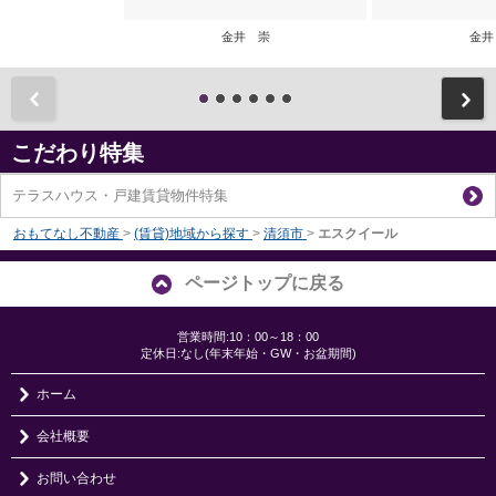
金井 崇
金井
前
こだわり特集
テラスハウス・戸建賃貸物件特集
おもてなし不動産
>
(賃貸)地域から探す
>
清須市
>
エスクイール
ページトップに戻る
営業時間:10：00～18：00
定休日:なし(年末年始・GW・お盆期間)
ホーム
会社概要
お問い合わせ