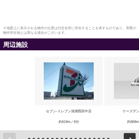
※地図上に表示される物件の位置は付近住所に所在することを表すものであり、実際の
物件所在地とは異なる場合がございます。
周辺施設
セブン-イレブン清洲西田中店
ケーズデン
約618m／8分
約868
前