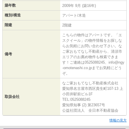
築年数
2009年 9月 (築16年)
種別/構造
アパート/木造
階建
2階建
こちらの物件はアパートです。「エ
スクイール」の物件情報をお探しな
らお気軽にお問い合わせ下さい。な
ご家おもてなし不動産から、清須市
備考
エリアのお薦め物件も検索できま
す！ご連絡は0525088245、info@ngy
-omotenashi.co.jpまでお気軽にどう
ぞ。
なご家おもてなし不動産株式会社
愛知県名古屋市西区貴生町107-13 上
小田井駅前ビル1F
取扱会社
TEL:0525088245
愛知県知事 (2) 第23657号
公益社団法人 全日本不動産協会
情報の見方