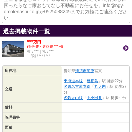
困ったらなご家おもてなし不動産にお任せを。info@ngy-
omotenashi.co.jpか0525088245までお気軽にご連絡くださ
い。
過去掲載物件一覧
***
万円
(管理費・共益費 ***円)
敷：***｜礼：***
1-2階 / *** / ***
所在地
愛知県
清須市
阿原
宮東
東海道本線
「
枇杷島
」駅 徒歩22分
名鉄名古屋本線
「
丸ノ内
」駅 徒歩27
交通
分
名鉄犬山線
「
中小田井
」駅 徒歩29分
賃料
-
管理費等
-
面積
-