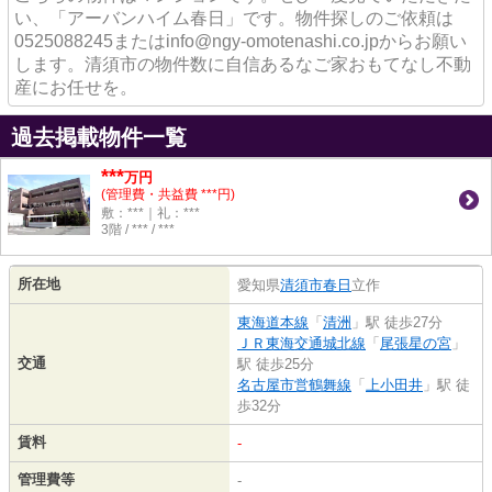
い、「アーバンハイム春日」です。物件探しのご依頼は
0525088245またはinfo@ngy-omotenashi.co.jpからお願い
します。清須市の物件数に自信あるなご家おもてなし不動
産にお任せを。
過去掲載物件一覧
***
万円
(管理費・共益費 ***円)
敷：***｜礼：***
3階 / *** / ***
所在地
愛知県
清須市
春日
立作
東海道本線
「
清洲
」駅 徒歩27分
ＪＲ東海交通城北線
「
尾張星の宮
」
交通
駅 徒歩25分
名古屋市営鶴舞線
「
上小田井
」駅 徒
歩32分
賃料
-
管理費等
-