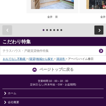
金井 崇
金井
前
こだわり特集
テラスハウス・戸建賃貸物件特集
おもてなし不動産
>
(賃貸)地域から探す
>
清須市
>
アーバンハイム春日
ページトップに戻る
営業時間:10：00～18：00
定休日:なし(年末年始・GW・お盆期間)
ホーム
会社概要