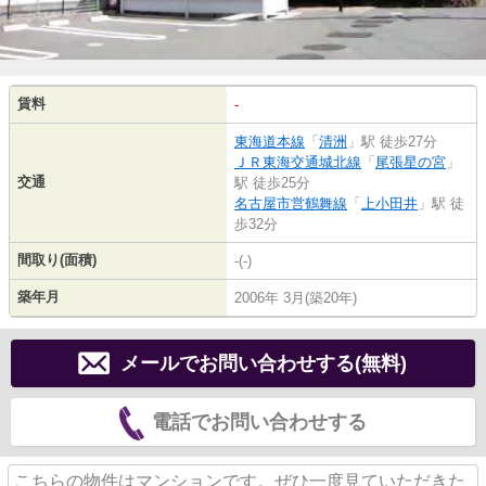
賃料
-
東海道本線
「
清洲
」駅 徒歩27分
ＪＲ東海交通城北線
「
尾張星の宮
」
交通
駅 徒歩25分
名古屋市営鶴舞線
「
上小田井
」駅 徒
歩32分
間取り(面積)
-(-)
築年月
2006年 3月(築20年)
メールでお問い合わせする(無料)
電話でお問い合わせする
こちらの物件はマンションです。ぜひ一度見ていただきた