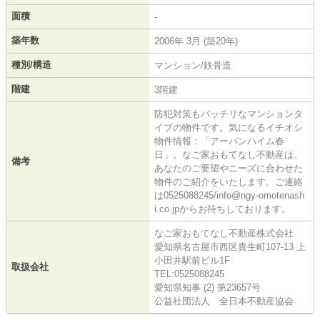
面積
-
築年数
2006年 3月 (築20年)
種別/構造
マンション/鉄骨造
階建
3階建
防犯対策もバッチリなマンションタ
イプの物件です。気になるイチオシ
物件情報：「アーバンハイム春
日」。なご家おもてなし不動産は、
備考
あなたのご要望やニーズに合わせた
物件のご紹介をいたします。ご連絡
は0525088245/info@ngy-omotenash
i.co.jpからお待ちしております。
なご家おもてなし不動産株式会社
愛知県名古屋市西区貴生町107-13 上
小田井駅前ビル1F
取扱会社
TEL:0525088245
愛知県知事 (2) 第23657号
公益社団法人 全日本不動産協会