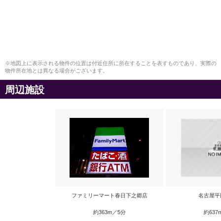
※地図上に表示される物件の位置は付近住所に所在することを表すものであり、実際の
物件所在地とは異なる場合がございます。
周辺施設
ファミリーマート春日下之郷店
名古屋平
約363m／5分
約637