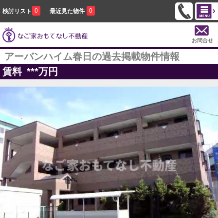
0
0
検討リスト
最近見た物件
お問合せ
アーバンハイム春日の過去掲載物件情報
賃料
***
万円