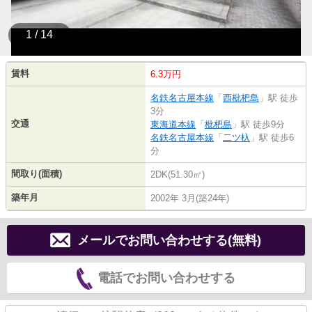
1 / 14
賃料
6.3万円
名鉄名古屋本線
「
西枇杷島
」駅 徒歩
3分
交通
東海道本線
「
枇杷島
」駅 徒歩9分
名鉄名古屋本線
「
二ツ杁
」駅 徒歩6
分
間取り(面積)
2DK(51.30㎡)
築年月
2002年 3月(築24年)
メールでお問い合わせする(無料)
電話でお問い合わせする