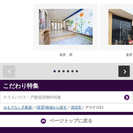
金井 崇
金井
前
こだわり特集
テラスハウス・戸建賃貸物件特集
おもてなし不動産
>
(賃貸)地域から探す
>
清須市
>
アスナロ21
ページトップに戻る