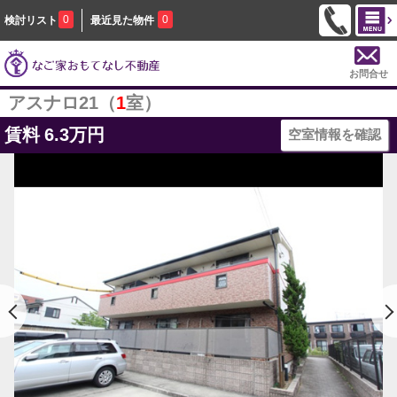
0
0
検討リスト
最近見た物件
お問合せ
アスナロ21（
1
室）
賃料
6.3万円
空室情報を確認