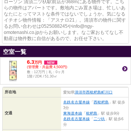
ローソン 清須二ツ杁駅前店が368mにある物件です。こち
らの物件はアパートです。敷地内ごみ置き場は、忙しいあ
なたにとってマストな条件ではないでしょうか。気になる
イチオシ物件情報：「アスナロ21」。清須市の物件に関す
るお問い合わせは0525088245やinfo@ngy-
omotenashi.co.jpからお願いします。なご家おもてなし不
動産は物件数に自信があるので、お任せ下さい。
空室一覧
6.3
万
円
NEW
(管理費・共益費 4,500円)
敷：12万円｜礼：0ヶ月
1階 / 2DK / 51.30㎡
所在地
愛知県
清須市
西枇杷島町川口
名鉄名古屋本線
「
西枇杷島
」駅 徒歩
3分
交通
東海道本線
「
枇杷島
」駅 徒歩9分
名鉄名古屋本線
「
二ツ杁
」駅 徒歩6
分