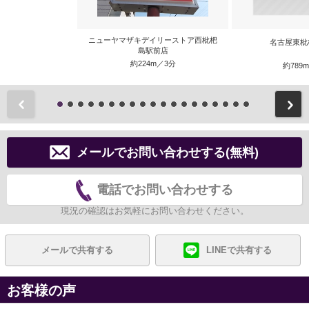
ニューヤマザキデイリーストア西枇杷
名古屋東枇
島駅前店
約224m／3分
約789
前
メールでお問い合わせする(無料)
電話でお問い合わせする
現況の確認はお気軽にお問い合わせください。
メールで共有する
LINEで共有する
お客様の声