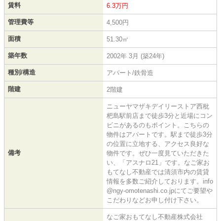
賃料
6.3万円
管理費等
4,500円
面積
51.30㎡
築年数
2002年 3月 (築24年)
種別/構造
アパート/鉄骨造
階建
2階建
ニューヤマザキデイリーストア西枇
杷島駅前店まで徒歩3分と近場にコン
ビニがあるのもポイント。こちらの
物件はアパートです。駅まで徒歩3分
の位置に立地する、アクセス良好な
備考
物件です。ぜひ一度見ていただきた
い、「アスナロ21」です。なご家お
もてなし不動産では清須市内の賃貸
情報を多数ご紹介しております。info
@ngy-omotenashi.co.jpにてご要望や
こだわりなどお申し付け下さい。
なご家おもてなし不動産株式会社