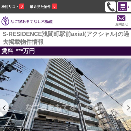
0
0
検討リスト
最近見た物件
お問合せ
S-RESIDENCE浅間町駅前axial(アクシャル)の過
去掲載物件情報
賃料
***
万円