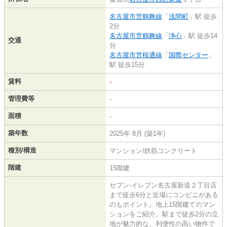
名古屋市営鶴舞線
「
浅間町
」駅 徒歩
2分
名古屋市営鶴舞線
「
浄心
」駅 徒歩14
交通
分
名古屋市営桜通線
「
国際センター
」
駅 徒歩15分
賃料
-
管理費等
-
面積
-
築年数
2025年 8月 (築1年)
種別/構造
マンション/鉄筋コンクリート
階建
15階建
セブン-イレブン名古屋新道２丁目店
まで徒歩6分と近場にコンビニがある
のもポイント。地上15階建てのマン
ションをご紹介。駅まで徒歩2分の立
地が魅力的な、利便性の高い物件で