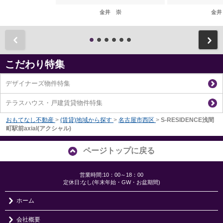
金井 崇
金井
前
こだわり特集
デザイナーズ物件特集
テラスハウス・戸建賃貸物件特集
おもてなし不動産
>
(賃貸)地域から探す
>
名古屋市西区
>
S-RESIDENCE浅間
町駅前axial(アクシャル)
ページトップに戻る
営業時間:10：00～18：00
定休日:なし(年末年始・GW・お盆期間)
ホーム
会社概要