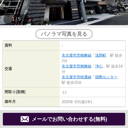
1 / 5
パノラマ写真を見る
賃料
-
名古屋市営鶴舞線
「
浅間町
」駅 徒歩
2分
名古屋市営鶴舞線
「
浄心
」駅 徒歩14
交通
分
名古屋市営桜通線
「
国際センター
」
駅 徒歩15分
間取り(面積)
-(-)
築年月
2025年 8月(築1年)
メールでお問い合わせする(無料)