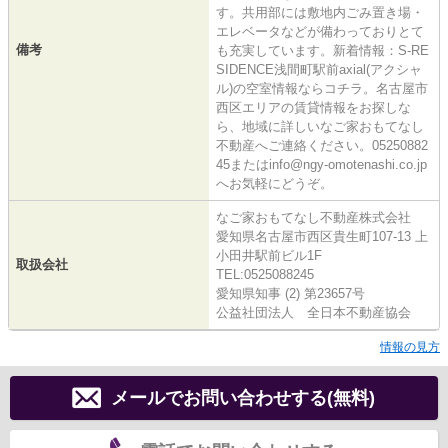
す。共用部には敷地内ごみ置き場・
エレベータなどが備わっておりとて
備考
も充実しています。新着情報：S-RE
SIDENCE浅間町駅前axial(アクシャ
ル)の空室情報ならコチラ。名古屋市
西区エリアの賃貸情報をお探しな
ら、地域に詳しいなご家おもてなし
不動産へご連絡ください。05250882
45またはinfo@ngy-omotenashi.co.jp
へお気軽にどうぞ。
なご家おもてなし不動産株式会社
愛知県名古屋市西区貴生町107-13 上
小田井駅前ビル1F
取扱会社
TEL:0525088245
愛知県知事 (2) 第23657号
公益社団法人 全日本不動産協会
情報の見方
メールでお問い合わせする(無料)