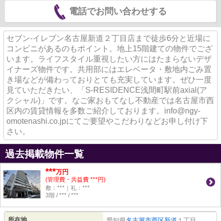
電話でお問い合わせする
セブン-イレブン名古屋新道２丁目店まで徒歩6分と近場に
コンビニがあるのもポイント。地上15階建ての物件でござ
います。ライフスタイル重視したい方にはたまらないデザ
イナーズ物件です。共用部にはエレベータ・敷地内ごみ置
き場などが備わっておりとても充実しています。ぜひ一度
見ていただきたい、「S-RESIDENCE浅間町駅前axial(ア
クシャル)」です。なご家おもてなし不動産では名古屋市西
区内の賃貸情報を多数ご紹介しております。info@ngy-
omotenashi.co.jpにてご要望やこだわりなどお申し付け下
さい。
過去掲載物件一覧
***
万円
(管理費・共益費 ***円)
敷：***｜礼：***
3階 / *** / ***
所在地
愛知県
名古屋市西区
新道
１丁目