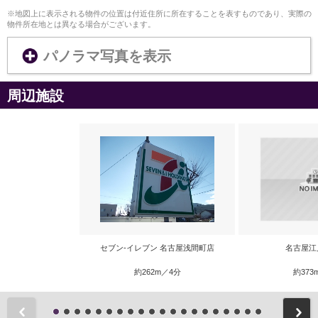
※地図上に表示される物件の位置は付近住所に所在することを表すものであり、実際の
物件所在地とは異なる場合がございます。
パノラマ写真を表示
周辺施設
セブン‐イレブン 名古屋浅間町店
名古屋江
約262m／4分
約373
前