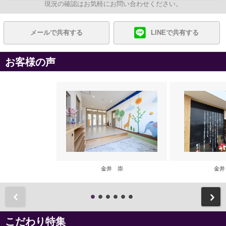
現況の確認はお気軽にお問い合わせください。
メールで共有する
LINEで共有する
お客様の声
金井 崇
金井
前
こだわり特集