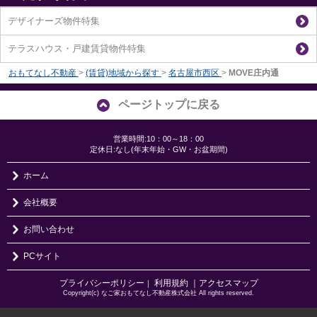
デザイナーズ物件特集
テラスハウス・戸建賃貸物件特集
おもてなし不動産
>
(賃貸)地域から探す
>
名古屋市西区
>
MOVE庄内通
ページトップに戻る
営業時間:10：00～18：00
定休日:なし(年末年始・GW・お盆期間)
ホーム
会社概要
お問い合わせ
PCサイト
プライバシーポリシー
利用規約
｜アクセスマップ
｜
Copyright(c) なご家おもてなし不動産株式会社 All rights reserved.