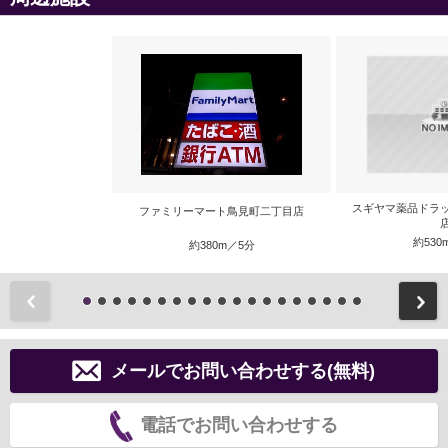
スギヤマ薬品ドラ
ファミリーマート鳥見町二丁目店
約530
約380m／5分
前
メールでお問い合わせする(無料)
電話でお問い合わせする