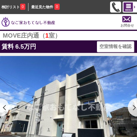
0
0
検討リスト
最近見た物件
お問合せ
MOVE庄内通（
1
室）
賃料
6.5万円
空室情報を確認