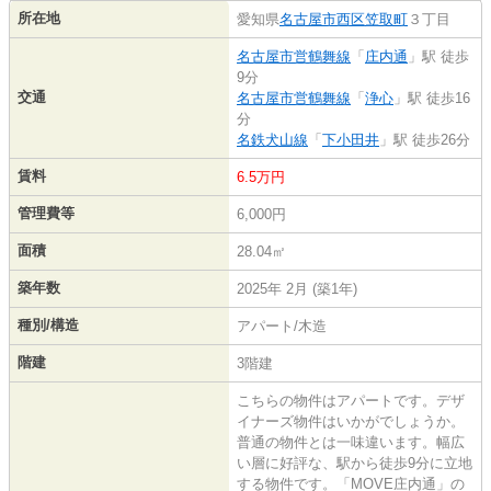
所在地
愛知県
名古屋市西区
笠取町
３丁目
名古屋市営鶴舞線
「
庄内通
」駅 徒歩
9分
交通
名古屋市営鶴舞線
「
浄心
」駅 徒歩16
分
名鉄犬山線
「
下小田井
」駅 徒歩26分
賃料
6.5万円
管理費等
6,000円
面積
28.04㎡
築年数
2025年 2月 (築1年)
種別/構造
アパート/木造
階建
3階建
こちらの物件はアパートです。デザ
イナーズ物件はいかがでしょうか。
普通の物件とは一味違います。幅広
い層に好評な、駅から徒歩9分に立地
する物件です。「MOVE庄内通」の