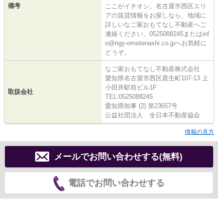
備考
ここがイチオシ。名古屋市西区エリ
アの賃貸情報をお探しなら、地域に
詳しいなご家おもてなし不動産へご
連絡ください。0525088245またはinf
o@ngy-omotenashi.co.jpへお気軽に
どうぞ。
なご家おもてなし不動産株式会社
愛知県名古屋市西区貴生町107-13 上
小田井駅前ビル1F
取扱会社
TEL:0525088245
愛知県知事 (2) 第23657号
公益社団法人 全日本不動産協会
情報の見方
メールでお問い合わせする(無料)
電話でお問い合わせする