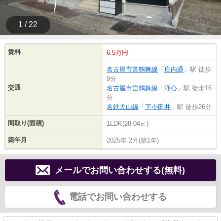
1 / 22
賃料
6.5万円
名古屋市営鶴舞線
「
庄内通
」駅 徒歩
9分
交通
名古屋市営鶴舞線
「
浄心
」駅 徒歩16
分
名鉄犬山線
「
下小田井
」駅 徒歩26分
間取り(面積)
1LDK(28.04㎡)
築年月
2025年 2月(築1年)
メールでお問い合わせする(無料)
電話でお問い合わせする