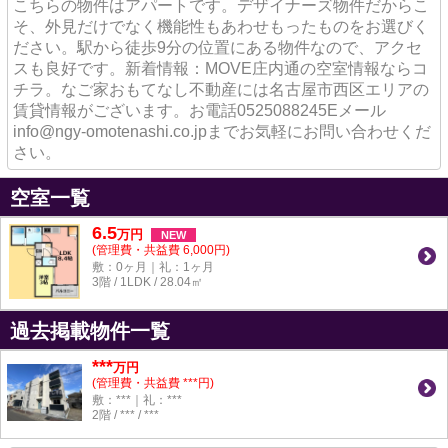
こちらの物件はアパートです。デザイナーズ物件だからこ
そ、外見だけでなく機能性もあわせもったものをお選びく
ださい。駅から徒歩9分の位置にある物件なので、アクセ
スも良好です。新着情報：MOVE庄内通の空室情報ならコ
チラ。なご家おもてなし不動産には名古屋市西区エリアの
賃貸情報がございます。お電話0525088245Eメール
info@ngy-omotenashi.co.jpまでお気軽にお問い合わせくだ
さい。
空室一覧
6.5
万
円
NEW
(管理費・共益費 6,000円)
敷：0ヶ月｜礼：1ヶ月
3階 / 1LDK / 28.04㎡
過去掲載物件一覧
***
万円
(管理費・共益費 ***円)
敷：***｜礼：***
2階 / *** / ***