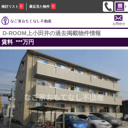
0
0
検討リスト
最近見た物件
お問合せ
D-ROOM上小田井の過去掲載物件情報
賃料
***
万円