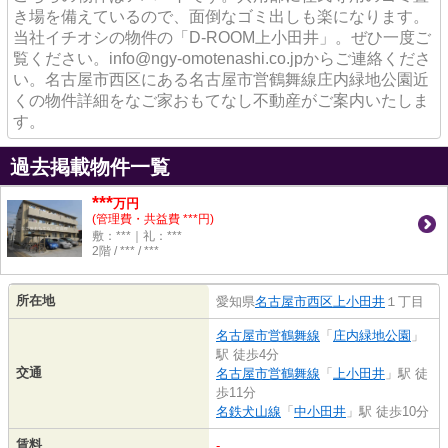
き場を備えているので、面倒なゴミ出しも楽になります。
当社イチオシの物件の「D-ROOM上小田井」。ぜひ一度ご
覧ください。info@ngy-omotenashi.co.jpからご連絡くださ
い。名古屋市西区にある名古屋市営鶴舞線庄内緑地公園近
くの物件詳細をなご家おもてなし不動産がご案内いたしま
す。
過去掲載物件一覧
***
万円
(管理費・共益費 ***円)
敷：***｜礼：***
2階 / *** / ***
所在地
愛知県
名古屋市西区
上小田井
１丁目
名古屋市営鶴舞線
「
庄内緑地公園
」
駅 徒歩4分
交通
名古屋市営鶴舞線
「
上小田井
」駅 徒
歩11分
名鉄犬山線
「
中小田井
」駅 徒歩10分
賃料
-