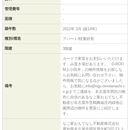
管理費等
-
面積
-
築年数
2012年 3月 (築14年)
種別/構造
アパート/軽量鉄骨
階建
3階建
カードで家賃をお支払いいただけま
す。み置き場があります。「D-ROO
M上小田井」の物件情報をお探しな
らお気軽にお問い合わせ下さい。物
件情報で気になる点がございました
備考
ら、お気軽にinfo@ngy-omotenashi.c
o.jpまでご連絡を。名古屋市西区の物
件に自信のあるなご家おもてなし不
動産が名古屋市営鶴舞線庄内緑地公
園周辺の物件を豊富にご紹介しま
す。
なご家おもてなし不動産株式会社
愛知県名古屋市西区貴生町107-13 上