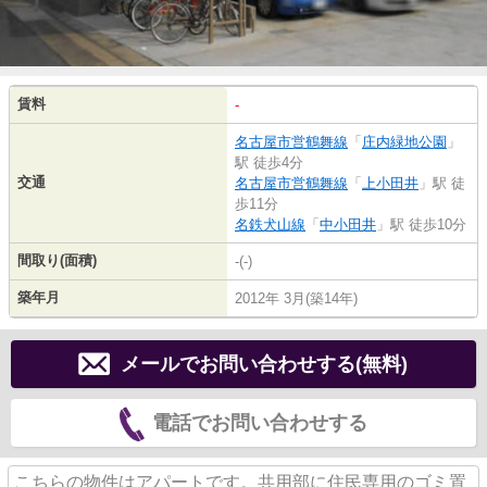
賃料
-
名古屋市営鶴舞線
「
庄内緑地公園
」
駅 徒歩4分
交通
名古屋市営鶴舞線
「
上小田井
」駅 徒
歩11分
名鉄犬山線
「
中小田井
」駅 徒歩10分
間取り(面積)
-(-)
築年月
2012年 3月(築14年)
メールでお問い合わせする(無料)
電話でお問い合わせする
こちらの物件はアパートです。共用部に住民専用のゴミ置