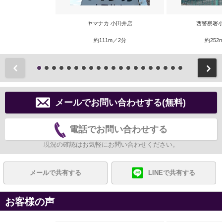
ヤマナカ 小田井店
西警察署
約111m／2分
約252
前
メールでお問い合わせする(無料)
電話でお問い合わせする
現況の確認はお気軽にお問い合わせください。
メールで共有する
LINEで共有する
お客様の声